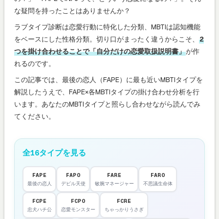
な疑問を持ったことはありませんか？
ラブタイプ診断は恋愛行動に特化した分類、MBTIは認知機能
をベースにした性格分類。切り口がまったく違うからこそ、
2
つを掛け合わせることで「自分だけの恋愛取扱説明書」
が作
れるのです。
この記事では、最後の恋人（FAPE）に最も近いMBTIタイプを
解説したうえで、FAPE×各MBTIタイプの掛け合わせ分析を行
います。あなたのMBTIタイプと照らし合わせながら読んでみ
てください。
全16タイプを見る
FAPE
FAPO
FARE
FARO
最後の恋人
デビル天使
敏腕マネージャー
不思議生命体
FCPE
FCPO
FCRE
忠犬ハチ公
恋愛モンスター
ちゃっかりうさぎ