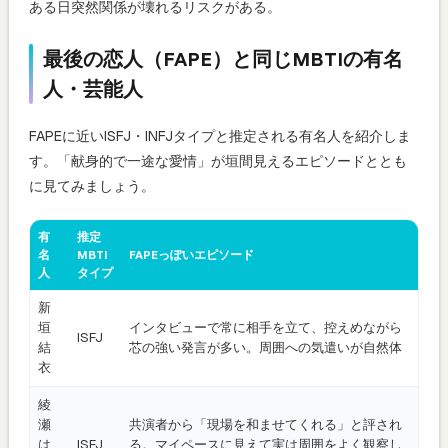
ある日突然関係が壊れるリスクがある。
最後の恋人（FAPE）と同じMBTIの有名
人・芸能人
FAPEに近いISFJ・INFJタイプと推定される有名人を紹介しま
す。「献身的で一途な愛情」が垣間見えるエピソードととも
に見てみましょう。
有
推定
名
MBTI
FAPEっぽいエピソード
人
タイプ
新
垣
インタビューで常に相手を立て、控えめながら
ISFJ
結
芯の強い発言が多い。周囲への気遣いが自然体
衣
綾
瀬
共演者から「現場を和ませてくれる」と評され
は
ISFJ
る。マイペースに見えて実は周囲をよく観察し