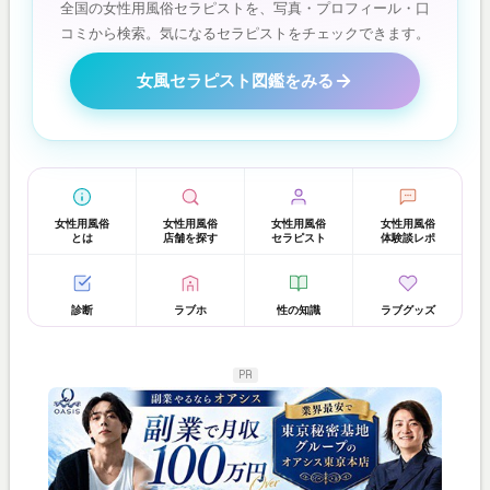
全国の女性用風俗セラピストを、写真・プロフィール・口
コミから検索。気になるセラピストをチェックできます。
女風セラピスト図鑑をみる
女性用風俗
女性用風俗
女性用風俗
女性用風俗
とは
店舗を探す
セラピスト
体験談レポ
診断
ラブホ
性の知識
ラブグッズ
PR