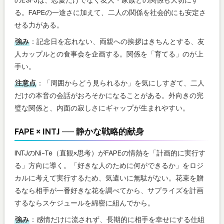
る。FAPEの一途さに加えて、二人の関係を社会的にも安定さ
せる力がある。
強み
：記念日を忘れない、両親への挨拶はきちんとする、友
人カップルとの食事会を企画する。関係を「育てる」のが上
手い。
注意点
：「周囲からどう見られるか」を気にしすぎて、二人
だけの本音の会話がおろそかになることがある。外向きの完
璧な関係と、内面の寂しさにギャップが生まれやすい。
FAPE × INTJ ── 静かな戦略的献身
INTJのNi-Te（直観×思考）がFAPEの情熱を「計画的に実行す
る」方向に導く。「好きな人のために何ができるか」をロジ
カルに考えて実行するため、気遣いに無駄がない。花束を贈
るなら相手が一番好きな花を調べてから、サプライズを計画
するならスケジュールを綿密に組んでから。
強み
：感情だけに流されず、長期的に相手を幸せにする仕組