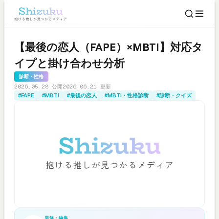
【最後の恋人（FAPE）×MBTI】対応タ
イプと掛け合わせ分析
診断・性格
2026.05.28 公開
2026.06.21 更新
#FAPE
#MBTI
#最後の恋人
#MBTI・性格診断
#診断・クイズ
監修・編集