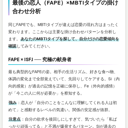
最後の恋人（FAPE）×MBTIタイプの掛け
合わせ分析
同じFAPEでも、MBTIタイプが違えば恋愛の現れ方はまったく
変わります。ここからは主要な掛け合わせパターンを分析し
ます。
あなたのMBTIタイプを探して、自分だけの恋愛傾向を
確認
してみてください。
FAPE × ISFJ ── 究極の献身者
最も典型的なFAPEの姿。相手の生活リズム、好きな食べ物、
体調の変化まで全部覚えていて、先回りしてケアする。Si（内
向的感覚）が過去の記憶を正確に保存し、Fe（外向的感情）
が「今この人に何が必要か」を察知する。
強み
：恋人が「自分のことをこんなに理解してくれる人は初
めて」と感動するレベルの気遣い。関係の安定感が抜群。
注意点
：自分の欲求を後回しにしすぎて、気づいたら「私ば
っかり頑張ってる」と不満が爆発するパターン。Siが過去の