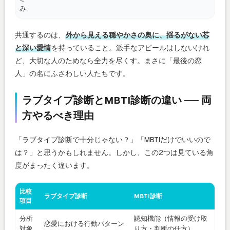
み
共通するのは、
外から見える穏やかさの奥に、揺るがない芯
と深い愛情
を持っていること。派手なアピールはしないけれ
ど、大切な人のためなら全力を尽くす。まさに「最後の恋
人」の名にふさわしい人たちです。
ラブタイプ診断とMBTI診断の違い ── 両
方やるべき理由
「ラブタイプ診断で十分じゃない？」「MBTIだけでいいので
は？」と思うかもしれません。しかし、この2つは見ている角
度がまったく違います。
比較
ラブタイプ診断
MBTI診断
項目
分析
認知機能（情報の受け取
恋愛における行動パターン
対象
り方・判断の仕方）