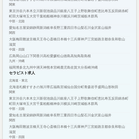
関東
東京
渋谷
六本木
立川
新宿
池袋
品川
銀座
八王子
上野
歌舞伎町
恵比寿
五反田
錦糸町
町田
大塚
埼玉
大宮
千葉
柏
船橋
神奈川
横浜
川崎
茨城
栃木
群馬
中部・北陸
愛知
名古屋
栄
錦
静岡
新潟
岐阜
長野
三重
四日市
山梨
石川
金沢
富山
福井
関西
大阪
梅田
難波
京橋
天王寺
心斎橋
日本橋
十三
兵庫
神戸
三宮
姫路
京都
奈良
和歌山
滋賀
中国・四国
広島
岡山
山口
下関
香川
高松
愛媛
松山
徳島
高知
鳥取
島根
九州・沖縄
福岡
博多
北九州
中洲
天神
熊本
宮崎
鹿児島
佐賀
大分
長崎
沖縄
セラピスト求人
北海道・東北
北海道
札幌
すすきの
旭川
帯広
福島
宮城
仙台
国分町
青森
岩手
盛岡
山形
秋田
関東
東京
渋谷
六本木
立川
新宿
池袋
品川
銀座
八王子
上野
歌舞伎町
恵比寿
五反田
錦糸町
町田
大塚
埼玉
大宮
千葉
柏
船橋
神奈川
横浜
川崎
茨城
栃木
群馬
中部・北陸
愛知
名古屋
栄
錦
静岡
新潟
岐阜
長野
三重
四日市
山梨
石川
金沢
富山
福井
関西
大阪
梅田
難波
京橋
天王寺
心斎橋
日本橋
十三
兵庫
神戸
三宮
姫路
京都
奈良
和歌山
滋賀
中国・四国