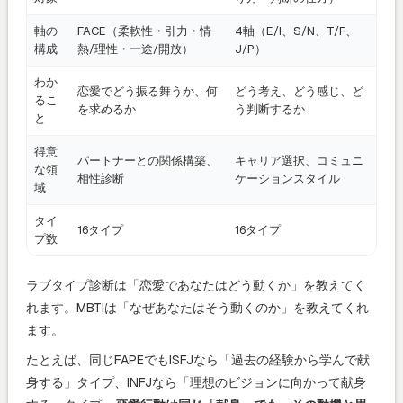
軸の
FACE（柔軟性・引力・情
4軸（E/I、S/N、T/F、
構成
熱/理性・一途/開放）
J/P）
わか
恋愛でどう振る舞うか、何
どう考え、どう感じ、ど
るこ
を求めるか
う判断するか
と
得意
パートナーとの関係構築、
キャリア選択、コミュニ
な領
相性診断
ケーションスタイル
域
タイ
16タイプ
16タイプ
プ数
ラブタイプ診断は「恋愛であなたはどう動くか」を教えてく
れます。MBTIは「なぜあなたはそう動くのか」を教えてくれ
ます。
たとえば、同じFAPEでもISFJなら「過去の経験から学んで献
身する」タイプ、INFJなら「理想のビジョンに向かって献身