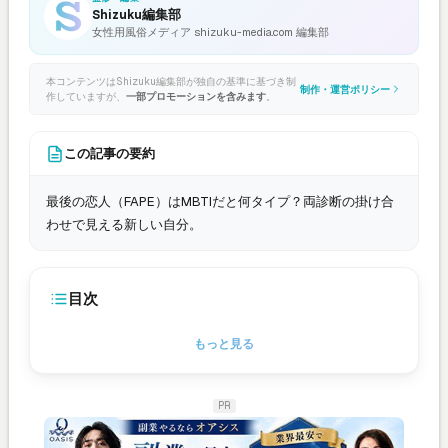
Shizuku編集部
女性用風俗メディア shizuku-media.com 編集部
本コンテンツはShizuku編集部が独自の基準に基づき制
制作・運営ポリシー
作していますが、
一部プロモーションを含みます
。
この記事の要約
最後の恋人（FAPE）はMBTIだと何タイプ？両診断の掛け合
わせで見える新しい自分。
目次
もっと見る
PR