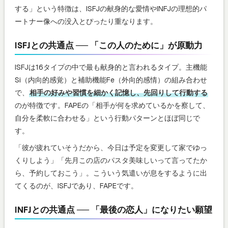
する」という特徴は、ISFJの献身的な愛情やINFJの理想的パ
ートナー像への没入とぴったり重なります。
ISFJとの共通点 ── 「この人のために」が原動力
ISFJは16タイプの中で最も献身的と言われるタイプ。主機能
Si（内向的感覚）と補助機能Fe（外向的感情）の組み合わせ
で、
相手の好みや習慣を細かく記憶し、先回りして行動する
のが特徴です。FAPEの「相手が何を求めているかを察して、
自分を柔軟に合わせる」という行動パターンとほぼ同じで
す。
「彼が疲れていそうだから、今日は予定を変更して家でゆっ
くりしよう」「先月この店のパスタ美味しいって言ってたか
ら、予約しておこう」。こういう気遣いが息をするように出
てくるのが、ISFJであり、FAPEです。
INFJとの共通点 ── 「最後の恋人」になりたい願望