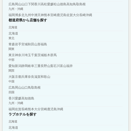
広島
岡山
山口
下関
香川
高松
愛媛
松山
徳島
高知
鳥取
島根
九州・沖縄
福岡
博多
北九州
中洲
天神
熊本
宮崎
鹿児島
佐賀
大分
長崎
沖縄
都道府県から店舗を探す
北海道
北海道
東北
青森
岩手
宮城
秋田
山形
福島
関東
東京
神奈川
埼玉
千葉
茨城
栃木
群馬
中部
愛知
新潟
静岡
岐阜
三重
長野
山梨
石川
富山
福井
関西
大阪
京都
兵庫
奈良
滋賀
和歌山
中国
広島
岡山
山口
鳥取
島根
四国
香川
愛媛
高知
徳島
九州・沖縄
福岡
佐賀
長崎
熊本
大分
宮崎
鹿児島
沖縄
ラブホテルを探す
北海道
北海道