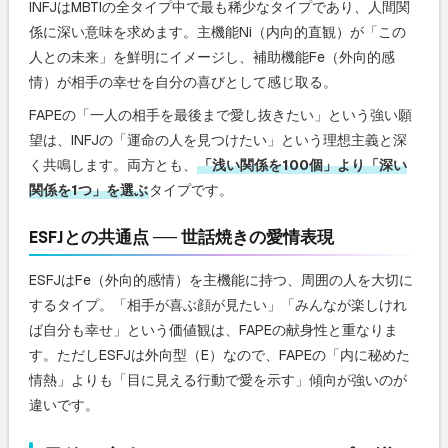
INFJはMBTIの全タイプ中で最も稀少なタイプであり、人間関
係に深い意味を求めます。主機能Ni（内向的直観）が「この
人との未来」を鮮明にイメージし、補助機能Fe（外向的感
情）が相手の幸せを自分の喜びとして感じ取る。
FAPEの「一人の相手を最後まで愛し抜きたい」という強い願
望は、INFJの「運命の人を見つけたい」という理想主義と深
く共鳴します。両方とも、
「浅い関係を100個」より「深い
関係を1つ」を選ぶ
タイプです。
ESFJとの共通点 ── 世話焼きの愛情表現
ESFJはFe（外向的感情）を主機能に持つ、周囲の人を大切に
するタイプ。「相手が喜ぶ顔が見たい」「みんなが楽しけれ
ば自分も幸せ」という価値観は、FAPEの献身性と重なりま
す。ただしESFJは外向型（E）なので、FAPEの「内に秘めた
情熱」よりも「目に見える行動で愛を示す」傾向が強いのが
違いです。