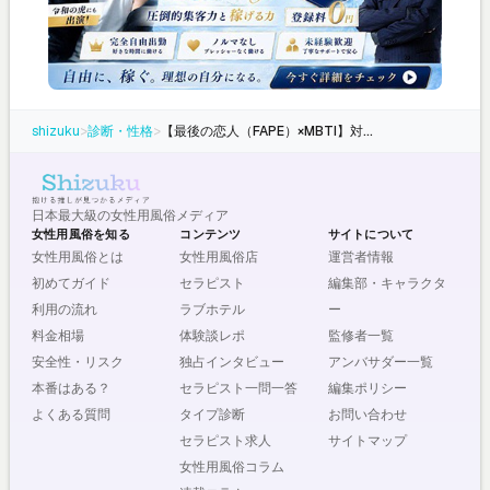
shizuku
>
診断・性格
>
【最後の恋人（FAPE）×MBTI】対応タイプと掛け合わせ分析
日本最大級の女性用風俗メディア
女性用風俗を知る
コンテンツ
サイトについて
女性用風俗とは
女性用風俗店
運営者情報
初めてガイド
セラピスト
編集部・キャラクタ
利用の流れ
ラブホテル
ー
料金相場
体験談レポ
監修者一覧
安全性・リスク
独占インタビュー
アンバサダー一覧
本番はある？
セラピスト一問一答
編集ポリシー
よくある質問
タイプ診断
お問い合わせ
セラピスト求人
サイトマップ
女性用風俗コラム