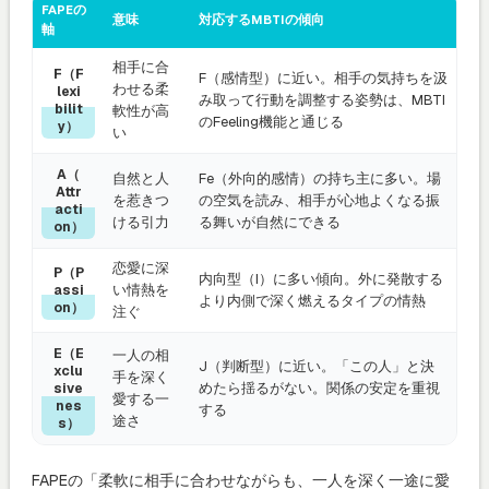
FAPEの
意味
対応するMBTIの傾向
軸
相手に合
F（F
F（感情型）に近い。相手の気持ちを汲
わせる柔
lexi
み取って行動を調整する姿勢は、MBTI
bilit
軟性が高
のFeeling機能と通じる
y）
い
A（
自然と人
Fe（外向的感情）の持ち主に多い。場
Attr
を惹きつ
の空気を読み、相手が心地よくなる振
acti
ける引力
る舞いが自然にできる
on）
恋愛に深
P（P
内向型（I）に多い傾向。外に発散する
い情熱を
assi
より内側で深く燃えるタイプの情熱
on）
注ぐ
E（E
一人の相
J（判断型）に近い。「この人」と決
xclu
手を深く
めたら揺るがない。関係の安定を重視
sive
愛する一
nes
する
途さ
s）
FAPEの「柔軟に相手に合わせながらも、一人を深く一途に愛