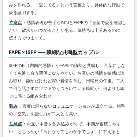
みを作れる。「愛してる」という言葉より、具体的な行動で
愛を証明する。
注意点
：感情表現が苦手なINTJとFAPEの「言葉で愛を確認し
たい」欲求がぶつかることがある。気持ちは十分あるのに、
伝え方でつまずく。
FAPE × ISFP ── 繊細な共鳴型カップル
ISFPのFi（内向的感情）がFAPEの情熱と共鳴し、言葉にしな
くても通じ合う関係になりやすい。お互いの感情を敏感に読
み取り、静かだけれど深い愛情を育む。日曜日の午後、二人
で何も話さずにソファでくつろいでいる時間が、何よりも幸
せに感じる組み合わせ。
強み
：言葉に頼らないコミュニケーションが成立する。相手
の「空気」を読む力が二人とも高い。
注意点
：お互い本音を飲み込みがちで、不満が蓄積しやす
い。どちらかが「言わなくてもわかるでしょ」に甘えると、