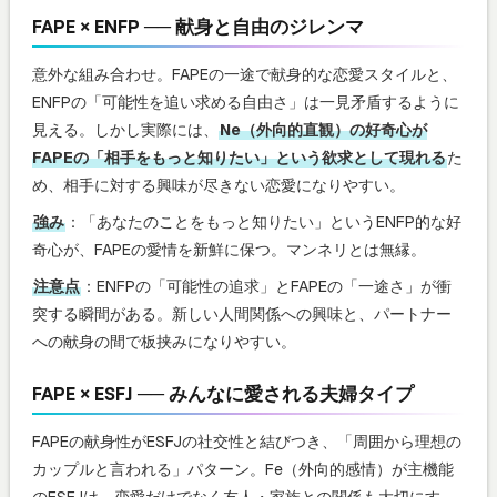
FAPE × ENFP ── 献身と自由のジレンマ
意外な組み合わせ。FAPEの一途で献身的な恋愛スタイルと、
ENFPの「可能性を追い求める自由さ」は一見矛盾するように
見える。しかし実際には、
Ne（外向的直観）の好奇心が
FAPEの「相手をもっと知りたい」という欲求として現れる
た
め、相手に対する興味が尽きない恋愛になりやすい。
強み
：「あなたのことをもっと知りたい」というENFP的な好
奇心が、FAPEの愛情を新鮮に保つ。マンネリとは無縁。
注意点
：ENFPの「可能性の追求」とFAPEの「一途さ」が衝
突する瞬間がある。新しい人間関係への興味と、パートナー
への献身の間で板挟みになりやすい。
FAPE × ESFJ ── みんなに愛される夫婦タイプ
FAPEの献身性がESFJの社交性と結びつき、「周囲から理想の
カップルと言われる」パターン。Fe（外向的感情）が主機能
のESFJは、恋愛だけでなく友人・家族との関係も大切にす