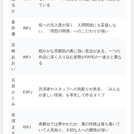
る
ている
か
蒼
役への没入度が深く、人間関係にも妥協しな
井
INFJ
い。「理想の関係」へのこだわりが強い
優
宮
崎
穏やかな雰囲気の奥に強い意志がある。一つの
あ
INFJ
作品に深く入り込む姿勢がFAPEの一途さと重な
お
る
い
石
原
共演者やスタッフへの気配りが有名。「みんな
さ
ESFJ
が楽しい現場」を率先して作るタイプ
と
み
長
澤
表舞台では華やかだが、素の性格は落ち着いて
ま
ISFJ
いて人見知り。大切な人への愛情が深い
さ