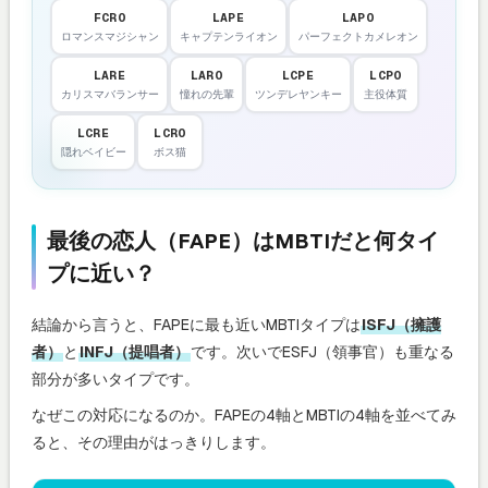
FCRO
LAPE
LAPO
ロマンスマジシャン
キャプテンライオン
パーフェクトカメレオン
LARE
LARO
LCPE
LCPO
カリスマバランサー
憧れの先輩
ツンデレヤンキー
主役体質
LCRE
LCRO
隠れベイビー
ボス猫
最後の恋人（FAPE）はMBTIだと何タイ
プに近い？
結論から言うと、FAPEに最も近いMBTIタイプは
ISFJ（擁護
者）
と
INFJ（提唱者）
です。次いでESFJ（領事官）も重なる
部分が多いタイプです。
なぜこの対応になるのか。FAPEの4軸とMBTIの4軸を並べてみ
ると、その理由がはっきりします。