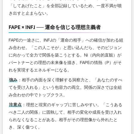
「してあげたこと」を全部記録しているため、一度不満が噴
き出すと止まらない。
FAPE × INFJ ── 運命を信じる理想主義者
FAPEの一途さに、INFJの「運命の相手」への確信が加わる組
み合わせ。「この人こそが」と思い込んだら、そのビジョン
に向かって全力で関係を築こうとする。Ni（内向的直観）が
パートナーとの理想の未来像を描き、FAPEの情熱（P）がそ
れを実現するエネルギーになる。
強み
：相手の内面を深く理解する洞察力と、「あなたのすべ
てを受け入れる」という包容力の両立。関係の深さでは全組
み合わせの中でトップクラス。
注意点
：理想と現実のギャップに苦しみやすい。「こうある
べき二人の関係」に固執して、相手の変化や成長を受け入れ
られなくなることがある。相手がその理想像から外れたと
き、深く傷つく。