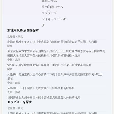
連載コラム
性の知識コラム
ラブグッズ
ツイキャスランキン
グ
女性用風俗 店舗を探す
北海道・東北
北海道
札幌
すすきの
旭川
帯広
福島
宮城
仙台
国分町
青森
岩手
盛岡
山形
秋田
関東
東京
渋谷
六本木
立川
新宿
池袋
品川
銀座
八王子
上野
歌舞伎町
恵比寿
五反田
錦糸町
町田
大塚
埼玉
大宮
千葉
柏
船橋
神奈川
横浜
川崎
茨城
栃木
群馬
中部・北陸
愛知
名古屋
栄
錦
静岡
新潟
岐阜
長野
三重
四日市
山梨
石川
金沢
富山
福井
関西
大阪
梅田
難波
京橋
天王寺
心斎橋
日本橋
十三
兵庫
神戸
三宮
姫路
京都
奈良
和歌山
滋賀
中国・四国
広島
岡山
山口
下関
香川
高松
愛媛
松山
徳島
高知
鳥取
島根
九州・沖縄
福岡
博多
北九州
中洲
天神
熊本
宮崎
鹿児島
佐賀
大分
長崎
沖縄
セラピストを探す
北海道・東北
北海道
札幌
すすきの
旭川
帯広
福島
宮城
仙台
国分町
青森
岩手
盛岡
山形
秋田