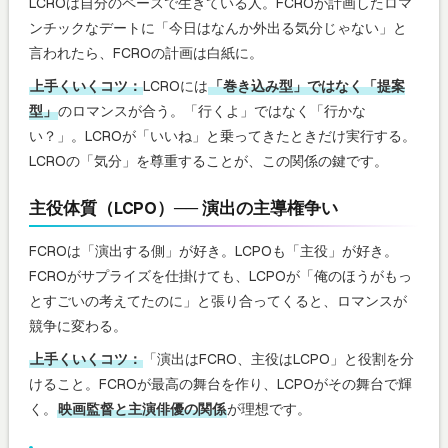
LCROは自分のペースで生きている人。FCROが計画したロマ
ンチックなデートに「今日はなんか外出る気分じゃない」と
言われたら、FCROの計画は白紙に。
上手くいくコツ：
LCROには
「巻き込み型」ではなく「提案
型」
のロマンスが合う。「行くよ」ではなく「行かな
い？」。LCROが「いいね」と乗ってきたときだけ実行する。
LCROの「気分」を尊重することが、この関係の鍵です。
主役体質（LCPO）── 演出の主導権争い
FCROは「演出する側」が好き。LCPOも「主役」が好き。
FCROがサプライズを仕掛けても、LCPOが「俺のほうがもっ
とすごいの考えてたのに」と張り合ってくると、ロマンスが
競争に変わる。
上手くいくコツ：
「演出はFCRO、主役はLCPO」と役割を分
けること。FCROが最高の舞台を作り、LCPOがその舞台で輝
く。
映画監督と主演俳優の関係
が理想です。