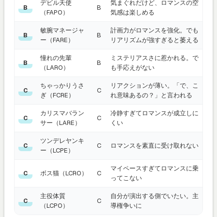
デビル天使
気まぐれだけど、ロマンスの空
B
B
（FAPO）
気感は楽しめる
敏腕マネージャ
計画力がロマンスを強化。でも
B
B
ー（FARE）
リアリズムが強すぎると萎える
憧れの先輩
ミステリアスさに惹かれる。で
B
B
（LARO）
も手応えがない
ちゃっかりうさ
リアクションが薄い。「で、こ
C
C
ぎ（FCRE）
れ意味あるの？」と言われる
カリスマバラン
冷静すぎてロマンスが成立しに
C
C
サー（LARE）
くい
ツンデレヤンキ
C
ロマンスを素直に受け取れない
C
ー（LCPE）
マイペースすぎてロマンスに乗
ボス猫（LCRO）
C
C
ってこない
主役体質
自分が演出する側でいたい。主
C
C
（LCPO）
導権争いに