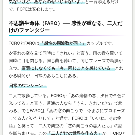
気ないけど、あなたのせいじゃないよ」
と一言添えるだけ
で、FCPEは安心します。
不思議生命体（FARO）── 感性が重なる、二人だ
けのファンタジー
FCROとFAROは
「感性の周波数が同じ」
カップルです。
夕暮れの空を見て同時に「きれい」と言う。雨の音を聞いて
同時に目を閉じる。同じ曲を聴いて、同じフレーズで鳥肌が
立つ。
言葉にしなくても「今、同じことを感じている」
とわ
かる瞬間が、日常のあちこちにある。
日常のワンシーン：
二人で散歩している。FCROが「あの建物の窓、夕日で金色に
光ってる」と言う。普通の人なら「うん、きれいだね」で終
わる。でもFAROは「あの窓の向こうで、今まさにプロポーズ
してる人がいたりして」と返す。FCROは「いいね、その物
語」と笑って、二人で架空の「窓の向こうの恋人たち」の話
を膨らませる。この
「二人だけの世界を作る力」
が、FCROと