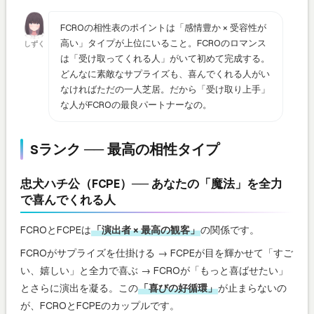
FCROの相性表のポイントは「感情豊か × 受容性が
高い」タイプが上位にいること。FCROのロマンス
しずく
は「受け取ってくれる人」がいて初めて完成する。
どんなに素敵なサプライズも、喜んでくれる人がい
なければただの一人芝居。だから「受け取り上手」
な人がFCROの最良パートナーなの。
Sランク ── 最高の相性タイプ
忠犬ハチ公（FCPE）── あなたの「魔法」を全力
で喜んでくれる人
FCROとFCPEは
「演出者 × 最高の観客」
の関係です。
FCROがサプライズを仕掛ける → FCPEが目を輝かせて「すご
い、嬉しい」と全力で喜ぶ → FCROが「もっと喜ばせたい」
とさらに演出を凝る。この
「喜びの好循環」
が止まらないの
が、FCROとFCPEのカップルです。