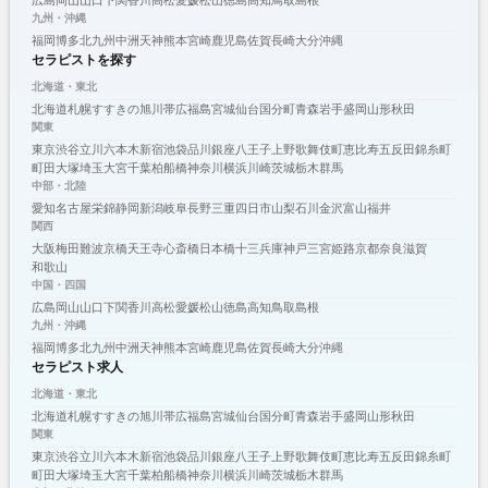
九州・沖縄
福岡
博多
北九州
中洲
天神
熊本
宮崎
鹿児島
佐賀
長崎
大分
沖縄
セラピストを探す
北海道・東北
北海道
札幌
すすきの
旭川
帯広
福島
宮城
仙台
国分町
青森
岩手
盛岡
山形
秋田
関東
東京
渋谷
立川
六本木
新宿
池袋
品川
銀座
八王子
上野
歌舞伎町
恵比寿
五反田
錦糸町
町田
大塚
埼玉
大宮
千葉
柏
船橋
神奈川
横浜
川崎
茨城
栃木
群馬
中部・北陸
愛知
名古屋
栄
錦
静岡
新潟
岐阜
長野
三重
四日市
山梨
石川
金沢
富山
福井
関西
大阪
梅田
難波
京橋
天王寺
心斎橋
日本橋
十三
兵庫
神戸
三宮
姫路
京都
奈良
滋賀
和歌山
中国・四国
広島
岡山
山口
下関
香川
高松
愛媛
松山
徳島
高知
鳥取
島根
九州・沖縄
福岡
博多
北九州
中洲
天神
熊本
宮崎
鹿児島
佐賀
長崎
大分
沖縄
セラピスト求人
北海道・東北
北海道
札幌
すすきの
旭川
帯広
福島
宮城
仙台
国分町
青森
岩手
盛岡
山形
秋田
関東
東京
渋谷
立川
六本木
新宿
池袋
品川
銀座
八王子
上野
歌舞伎町
恵比寿
五反田
錦糸町
町田
大塚
埼玉
大宮
千葉
柏
船橋
神奈川
横浜
川崎
茨城
栃木
群馬