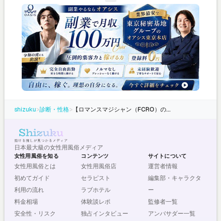
shizuku
>
診断・性格
>
【ロマンスマジシャン（FCRO）の相性ランキング】全16タイプとの相性を徹底解説
日本最大級の女性用風俗メディア
女性用風俗を知る
コンテンツ
サイトについて
女性用風俗とは
女性用風俗店
運営者情報
初めてガイド
セラピスト
編集部・キャラクタ
利用の流れ
ラブホテル
ー
料金相場
体験談レポ
監修者一覧
安全性・リスク
独占インタビュー
アンバサダー一覧