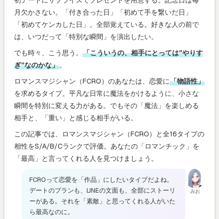
月欠かさない。「付き合った日」「初めて手を繋いだ日」
「初めてケンカした日」。全部覚えている。好きな人の前で
は、いつだって「特別な瞬間」を演出したい。
でも時々、こう思う。
「こういうの、相手にとっては”やりす
ぎ”なのかな」
。
ロマンスマジシャン（FCRO）のあなたは、恋愛に
「物語性」
を求めるタイプ。平凡な日常に魔法をかけるように、小さな
瞬間を特別に変える力がある。でもその「魔法」を楽しめる
相手と、「重い」と感じる相手がいる。
この記事では、ロマンスマジシャン（FCRO）と全16タイプの
相性をS/A/B/Cランクで評価。あなたの「ロマンチック」を
「最高」と言ってくれる人を見つけましょう。
FCROって恋愛を「作品」にしたいタイプだよね。
デートのプランも、LINEの文面も、全部にストーリ
みお
ーがある。それを「素敵」と思ってくれる人がいた
ら最高なのに。