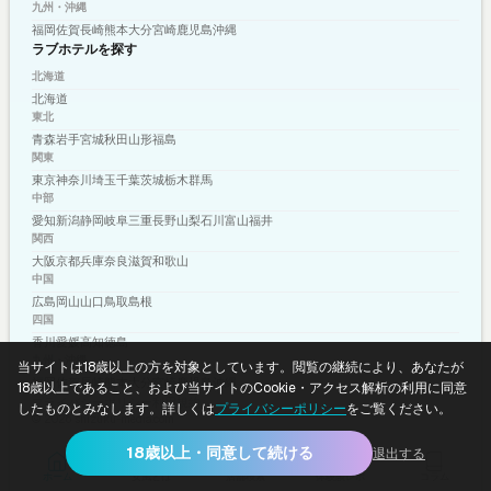
九州・沖縄
福岡
佐賀
長崎
熊本
大分
宮崎
鹿児島
沖縄
ラブホテルを探す
北海道
北海道
東北
青森
岩手
宮城
秋田
山形
福島
関東
東京
神奈川
埼玉
千葉
茨城
栃木
群馬
中部
愛知
新潟
静岡
岐阜
三重
長野
山梨
石川
富山
福井
関西
大阪
京都
兵庫
奈良
滋賀
和歌山
中国
広島
岡山
山口
鳥取
島根
四国
香川
愛媛
高知
徳島
九州・沖縄
当サイトは18歳以上の方を対象としています。閲覧の継続により、あなたが
福岡
佐賀
長崎
熊本
大分
宮崎
鹿児島
沖縄
18歳以上であること、および当サイトのCookie・アクセス解析の利用に同意
プライバシーポリシー
利用規約
したものとみなします。詳しくは
プライバシーポリシー
をご覧ください。
© 2026 shizuku-media.com
18歳以上・同意して続ける
退出する
ホーム
女風とは
店舗検索
体験談レポ
コラム