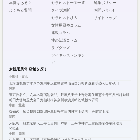
本番はある？
セラピスト一問一答
編集ポリシー
よくある質問
タイプ診断
お問い合わせ
セラピスト求人
サイトマップ
女性用風俗コラム
連載コラム
性の知識コラム
ラブグッズ
ツイキャスランキン
グ
女性用風俗 店舗を探す
北海道・東北
北海道
札幌
すすきの
旭川
帯広
福島
宮城
仙台
国分町
青森
岩手
盛岡
山形
秋田
関東
東京
渋谷
立川
六本木
新宿
池袋
品川
銀座
八王子
上野
歌舞伎町
恵比寿
五反田
錦糸町
町田
大塚
埼玉
大宮
千葉
柏
船橋
神奈川
横浜
川崎
茨城
栃木
群馬
中部・北陸
愛知
名古屋
栄
錦
静岡
新潟
岐阜
長野
三重
四日市
山梨
石川
金沢
富山
福井
関西
大阪
梅田
難波
京橋
天王寺
心斎橋
日本橋
十三
兵庫
神戸
三宮
姫路
京都
奈良
滋賀
和歌山
中国・四国
広島
岡山
山口
下関
香川
高松
愛媛
松山
徳島
高知
鳥取
島根