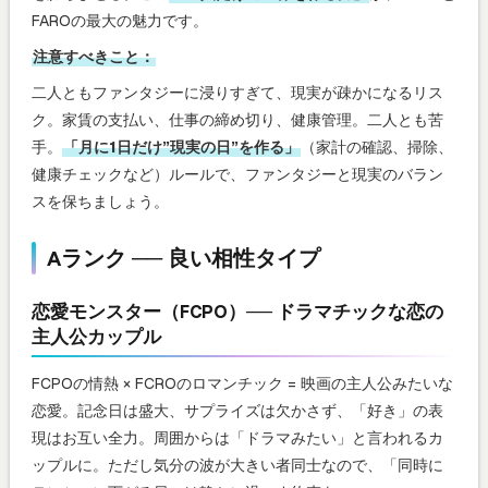
FAROの最大の魅力です。
注意すべきこと：
二人ともファンタジーに浸りすぎて、現実が疎かになるリス
ク。家賃の支払い、仕事の締め切り、健康管理。二人とも苦
手。
「月に1日だけ”現実の日”を作る」
（家計の確認、掃除、
健康チェックなど）ルールで、ファンタジーと現実のバラン
スを保ちましょう。
Aランク ── 良い相性タイプ
恋愛モンスター（FCPO）── ドラマチックな恋の
主人公カップル
FCPOの情熱 × FCROのロマンチック = 映画の主人公みたいな
恋愛。記念日は盛大、サプライズは欠かさず、「好き」の表
現はお互い全力。周囲からは「ドラマみたい」と言われるカ
ップルに。ただし気分の波が大きい者同士なので、「同時に