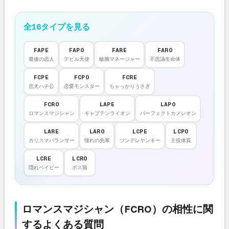
全16タイプを見る
FAPE
FAPO
FARE
FARO
最後の恋人
デビル天使
敏腕マネージャー
不思議生命体
FCPE
FCPO
FCRE
忠犬ハチ公
恋愛モンスター
ちゃっかりうさぎ
FCRO
LAPE
LAPO
ロマンスマジシャン
キャプテンライオン
パーフェクトカメレオン
LARE
LARO
LCPE
LCPO
カリスマバランサー
憧れの先輩
ツンデレヤンキー
主役体質
LCRE
LCRO
隠れベイビー
ボス猫
ロマンスマジシャン（FCRO）の相性に関
するよくある質問