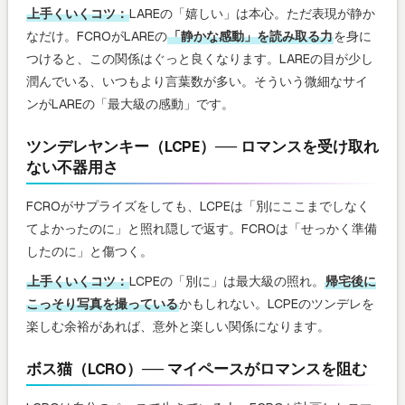
上手くいくコツ：
LAREの「嬉しい」は本心。ただ表現が静か
なだけ。FCROがLAREの
「静かな感動」を読み取る力
を身に
つけると、この関係はぐっと良くなります。LAREの目が少し
潤んでいる、いつもより言葉数が多い。そういう微細なサイ
ンがLAREの「最大級の感動」です。
ツンデレヤンキー（LCPE）── ロマンスを受け取れ
ない不器用さ
FCROがサプライズをしても、LCPEは「別にここまでしなく
てよかったのに」と照れ隠しで返す。FCROは「せっかく準備
したのに」と傷つく。
上手くいくコツ：
LCPEの「別に」は最大級の照れ。
帰宅後に
こっそり写真を撮っている
かもしれない。LCPEのツンデレを
楽しむ余裕があれば、意外と楽しい関係になります。
ボス猫（LCRO）── マイペースがロマンスを阻む