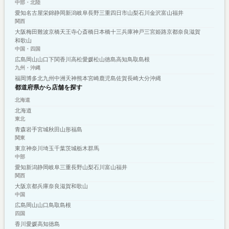
中部・北陸
愛知
名古屋
栄
錦
静岡
新潟
岐阜
長野
三重
四日市
山梨
石川
金沢
富山
福井
関西
大阪
梅田
難波
京橋
天王寺
心斎橋
日本橋
十三
兵庫
神戸
三宮
姫路
京都
奈良
滋賀
和歌山
中国・四国
広島
岡山
山口
下関
香川
高松
愛媛
松山
徳島
高知
鳥取
島根
九州・沖縄
福岡
博多
北九州
中洲
天神
熊本
宮崎
鹿児島
佐賀
長崎
大分
沖縄
都道府県から店舗を探す
北海道
北海道
東北
青森
岩手
宮城
秋田
山形
福島
関東
東京
神奈川
埼玉
千葉
茨城
栃木
群馬
中部
愛知
新潟
静岡
岐阜
三重
長野
山梨
石川
富山
福井
関西
大阪
京都
兵庫
奈良
滋賀
和歌山
中国
広島
岡山
山口
鳥取
島根
四国
香川
愛媛
高知
徳島