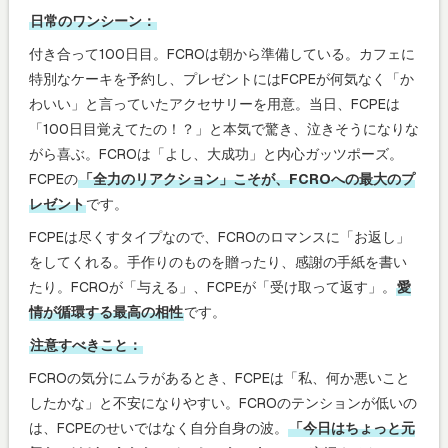
日常のワンシーン：
付き合って100日目。FCROは朝から準備している。カフェに
特別なケーキを予約し、プレゼントにはFCPEが何気なく「か
わいい」と言っていたアクセサリーを用意。当日、FCPEは
「100日目覚えてたの！？」と本気で驚き、泣きそうになりな
がら喜ぶ。FCROは「よし、大成功」と内心ガッツポーズ。
FCPEの
「全力のリアクション」こそが、FCROへの最大のプ
レゼント
です。
FCPEは尽くすタイプなので、FCROのロマンスに「お返し」
をしてくれる。手作りのものを贈ったり、感謝の手紙を書い
たり。FCROが「与える」、FCPEが「受け取って返す」。
愛
情が循環する最高の相性
です。
注意すべきこと：
FCROの気分にムラがあるとき、FCPEは「私、何か悪いこと
したかな」と不安になりやすい。FCROのテンションが低いの
は、FCPEのせいではなく自分自身の波。
「今日はちょっと元