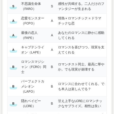
不思議生命体
感性が共鳴する。二人だけのフ
S
S
（FARO）
ァンタジーが生まれる
恋愛モンスター
情熱 × ロマンチック = ドラマ
A
A
（FCPO）
チックな恋
最後の恋人
あなたのロマンスに静かに感動
A
A
（FAPE）
してくれる
キャプテンライ
ロマンスを喜びつつ、現実を支
A
A
オン（LAPE）
えてくれる
ロマンスマジシ
ロマンチスト同士。最高に華や
ャン（FCRO）同
B
B
か。でも現実が崩壊する
士
パーフェクトカ
ロマンスに合わせてくれる。で
メレオン
B
B
も本人は楽しんでる？
（LAPO）
隠れベイビー
甘え上手なLCREにロマンチッ
B
B
（LCRE）
クなサプライズ。相性は良い