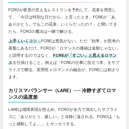
FCROが夜景の見えるレストランを予約して、花束を用意し
て、「今日は特別な日だから」と言ったとき。FCREが「あ、
ありがとう。でもこの花束、いくらだったの？」と聞いてき
たら。FCROの魔法は一瞬で解ける。
上手くいくコツ：
FCREは悪気がない。ただ「効率」が思考の
基盤にあるだけ。FCROが「ロマンスの価値は金額じゃない」
と説明するのではなく、
FCREが「すごい」と思えるロマン
ス
を仕掛けること。例えば「FCREの仕事に役立つ本」をサプ
ライズで贈る。実用性 × ロマンスの融合が、FCREには刺さり
ます。
カリスマバランサー（LARE）── 冷静すぎてロマ
ンスの温度差
LAREは感情表現が控えめ。FCROが全力で演出したサプライ
ズに「ありがとう、嬉しい」と冷静に返される。FCROは「も
っと感動してよ……」とガッカリする。