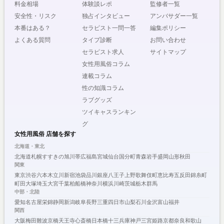
料金相場
体験談レポ
監修者一覧
安全性・リスク
独占インタビュー
アンバサダー一覧
本番はある？
セラピスト一問一答
編集ポリシー
よくある質問
タイプ診断
お問い合わせ
セラピスト求人
サイトマップ
女性用風俗コラム
連載コラム
性の知識コラム
ラブグッズ
ツイキャスランキン
グ
女性用風俗 店舗を探す
北海道・東北
北海道
札幌
すすきの
旭川
帯広
福島
宮城
仙台
国分町
青森
岩手
盛岡
山形
秋田
関東
東京
渋谷
六本木
立川
新宿
池袋
品川
銀座
八王子
上野
歌舞伎町
恵比寿
五反田
錦糸町
町田
大塚
埼玉
大宮
千葉
柏
船橋
神奈川
横浜
川崎
茨城
栃木
群馬
中部・北陸
愛知
名古屋
栄
錦
静岡
新潟
岐阜
長野
三重
四日市
山梨
石川
金沢
富山
福井
関西
大阪
梅田
難波
京橋
天王寺
心斎橋
日本橋
十三
兵庫
神戸
三宮
姫路
京都
奈良
和歌山