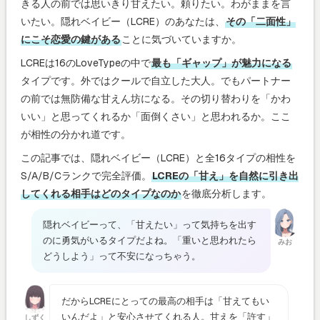
きる人の前では思いきり甘えたい。頼りたい。わがままを言
いたい。隠れベイビー（LCRE）のあなたは、
その「二面性」
にこそ恋愛の鍵がある
ことに気づいていますか。
LCREは16のLoveTypeの中で
最も「ギャップ」が魅力になる
タイプです。外ではクールで自立した大人。でもパートナー
の前では無防備な甘えん坊になる。その切り替わりを「かわ
いい」と思ってくれるか「面倒くさい」と思われるか。ここ
が相性の分かれ道です。
この記事では、隠れベイビー（LCRE）と全16タイプの相性を
S/A/B/Cランクで完全評価。
LCREの「甘え」を自然に引き出
してくれる相手はどのタイプなのか
を徹底分析します。
隠れベイビーって、「甘えたい」って気持ちを出す
のに勇気がいるタイプだよね。「重いと思われたら
みお
どうしよう」って不安になっちゃう。
だからLCREにとっての最高の相手は「甘えてもい
いんだよ」と安心させてくれる人。甘えを「許す」
しずく