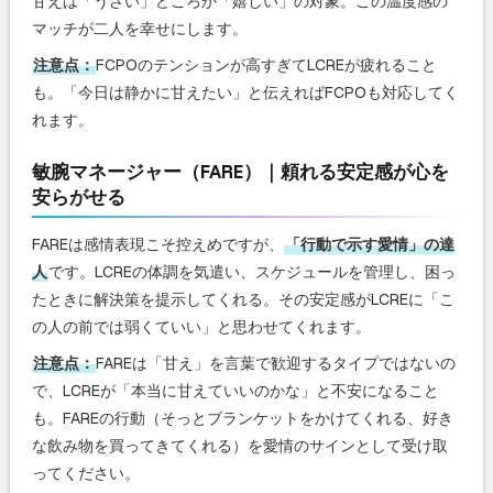
甘えは「うざい」どころか「嬉しい」の対象。この温度感の
マッチが二人を幸せにします。
注意点：
FCPOのテンションが高すぎてLCREが疲れること
も。「今日は静かに甘えたい」と伝えればFCPOも対応してく
れます。
敏腕マネージャー（FARE）｜頼れる安定感が心を
安らがせる
FAREは感情表現こそ控えめですが、
「行動で示す愛情」の達
人
です。LCREの体調を気遣い、スケジュールを管理し、困っ
たときに解決策を提示してくれる。その安定感がLCREに「こ
の人の前では弱くていい」と思わせてくれます。
注意点：
FAREは「甘え」を言葉で歓迎するタイプではないの
で、LCREが「本当に甘えていいのかな」と不安になること
も。FAREの行動（そっとブランケットをかけてくれる、好き
な飲み物を買ってきてくれる）を愛情のサインとして受け取
ってください。