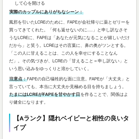
して心を開ける
実際のカップルにありがちなシーン：
風邪を引いたLCREのために、FAPEが会社帰りに薬とゼリーを
買ってきてくれた。「何も返せないのに……」と申し訳なさそ
うなLCREに、FAPEは「あなたが元気になることが嬉しいだけ
だから」と笑う。LCREはその言葉に、鼻の奥がツンとする。
「この人に甘えることは、この人を幸せにすることなん
だ」。その気づきが、LCREの「甘えること＝申し訳ない」と
いう思い込みをゆっくりと溶かしていく。
注意点：
FAPEの自己犠牲的な面に注意。FAPEが「大丈夫」と
言っていても、本当に大丈夫か見極める目を持ちましょう。
たまにはLCREがFAPEを甘やかす日
を作ることで、関係はよ
り健全になります。
【Aランク】隠れベイビーと相性の良いタ
イプ