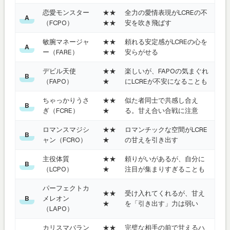
恋愛モンスター
★★
全力の愛情表現がLCREの不
A
（FCPO）
★★
安を吹き飛ばす
敏腕マネージャ
★★
頼れる安定感がLCREの心を
A
ー（FARE）
★★
安らがせる
デビル天使
★★
楽しいが、FAPOの気まぐれ
B
（FAPO）
★
にLCREが不安になることも
ちゃっかりうさ
★★
似た者同士で共感し合え
B
ぎ（FCRE）
★
る。甘え合い合戦に注意
ロマンスマジシ
★★
ロマンチックな空間がLCRE
B
ャン（FCRO）
★
の甘えを引き出す
主役体質
★★
頼りがいがあるが、自分に
B
（LCPO）
★
注目が集まりすぎることも
パーフェクトカ
★★
受け入れてくれるが、甘え
メレオン
B
★
を「引き出す」力は弱い
（LAPO）
カリスマバラン
★★
完璧な相手の前で甘えるハ