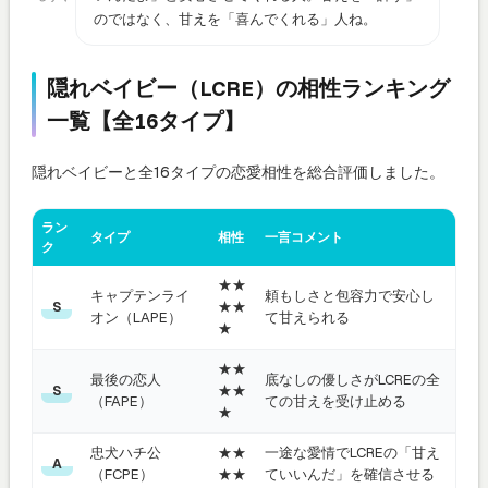
のではなく、甘えを「喜んでくれる」人ね。
隠れベイビー（LCRE）の相性ランキング
一覧【全16タイプ】
隠れベイビーと全16タイプの恋愛相性を総合評価しました。
ラン
タイプ
相性
一言コメント
ク
★★
キャプテンライ
頼もしさと包容力で安心し
★★
S
オン（LAPE）
て甘えられる
★
★★
最後の恋人
底なしの優しさがLCREの全
★★
S
（FAPE）
ての甘えを受け止める
★
忠犬ハチ公
★★
一途な愛情でLCREの「甘え
A
（FCPE）
★★
ていいんだ」を確信させる