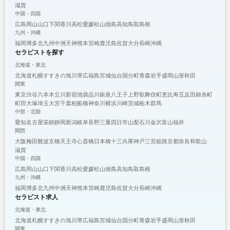
滋賀
中国・四国
広島
岡山
山口
下関
香川
高松
愛媛
松山
徳島
高知
鳥取
島根
九州・沖縄
福岡
博多
北九州
中洲
天神
熊本
宮崎
鹿児島
佐賀
大分
長崎
沖縄
セラピストを探す
北海道・東北
北海道
札幌
すすきの
旭川
帯広
福島
宮城
仙台
国分町
青森
岩手
盛岡
山形
秋田
関東
東京
渋谷
六本木
立川
新宿
池袋
品川
銀座
八王子
上野
歌舞伎町
恵比寿
五反田
錦糸町
町田
大塚
埼玉
大宮
千葉
柏
船橋
神奈川
横浜
川崎
茨城
栃木
群馬
中部・北陸
愛知
名古屋
栄
錦
静岡
新潟
岐阜
長野
三重
四日市
山梨
石川
金沢
富山
福井
関西
大阪
梅田
難波
京橋
天王寺
心斎橋
日本橋
十三
兵庫
神戸
三宮
姫路
京都
奈良
和歌山
滋賀
中国・四国
広島
岡山
山口
下関
香川
高松
愛媛
松山
徳島
高知
鳥取
島根
九州・沖縄
福岡
博多
北九州
中洲
天神
熊本
宮崎
鹿児島
佐賀
大分
長崎
沖縄
セラピスト求人
北海道・東北
北海道
札幌
すすきの
旭川
帯広
福島
宮城
仙台
国分町
青森
岩手
盛岡
山形
秋田
関東