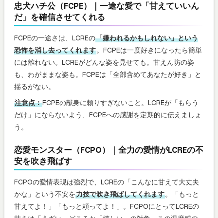
忠犬ハチ公（FCPE）｜一途な愛で「甘えていいん
だ」を確信させてくれる
FCPEの一途さは、LCREの
「嫌われるかもしれない」という
恐怖を消し去ってくれます
。FCPEは一度好きになったら簡単
には離れない。LCREがどんな姿を見せても。甘えん坊の姿
も、わがままな姿も。FCPEは「全部含めてあなたが好き」と
揺るがない。
注意点：
FCPEの献身に頼りすぎないこと。LCREが「もらう
だけ」にならないよう、FCPEへの感謝を定期的に伝えましょ
う。
恋愛モンスター（FCPO）｜全力の愛情がLCREの不
安を吹き飛ばす
FCPOの愛情表現は強烈で、LCREの「こんなに甘えて大丈夫
かな」という不安を
力技で吹き飛ばしてくれます
。「もっと
甘えてよ！」「もっと頼ってよ！」。FCPOにとってLCREの