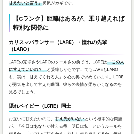
甘えたいと言う」
勇気がカギです。
【Cランク】距離はあるが、乗り越えれば
特別な関係に
カリスマバランサー（LARE）・憧れの先輩
（LARO）
LAREの完璧さやLAROのクールさの前では、LCREは
「この人
に甘えていいの？」
と萎縮しがちです。でもLAREもLARO
も、実は「甘えてくれる人」を心の奥で求めています。LCRE
が勇気を出して甘えた瞬間、彼らの表情が柔らかくなるのを
見るでしょう。
隠れベイビー（LCRE）同士
お互いに甘えたいのに、
甘え先がいない
という根本的な問題
が。「今日はあなたが甘える番、明日は私」というルールを
作るか、「お互いに甘え合う」新しい形を発明するか。創意