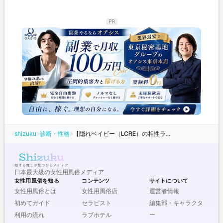
PR
shizuku
>
診断・性格
>
【隠れベイビー（LCRE）の相性ランキング】全16タイプとの相性を徹底解説
日本最大級の女性用風俗メディア
女性用風俗を知る
コンテンツ
サイトについて
女性用風俗とは
女性用風俗店
運営者情報
初めてガイド
セラピスト
編集部・キャラクタ
利用の流れ
ラブホテル
ー