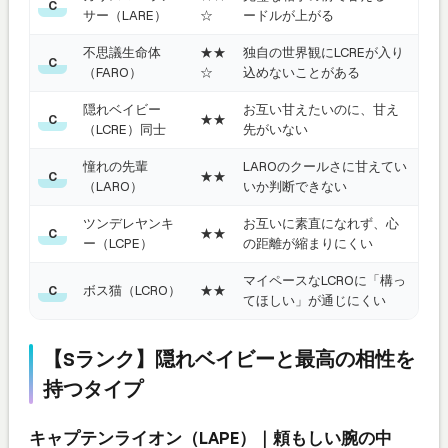
C
サー（LARE）
☆
ードルが上がる
不思議生命体
★★
独自の世界観にLCREが入り
C
（FARO）
☆
込めないことがある
隠れベイビー
お互い甘えたいのに、甘え
★★
C
（LCRE）同士
先がいない
憧れの先輩
LAROのクールさに甘えてい
★★
C
（LARO）
いか判断できない
ツンデレヤンキ
お互いに素直になれず、心
★★
C
ー（LCPE）
の距離が縮まりにくい
マイペースなLCROに「構っ
ボス猫（LCRO）
★★
C
てほしい」が通じにくい
【Sランク】隠れベイビーと最高の相性を
持つタイプ
キャプテンライオン（LAPE）｜頼もしい腕の中