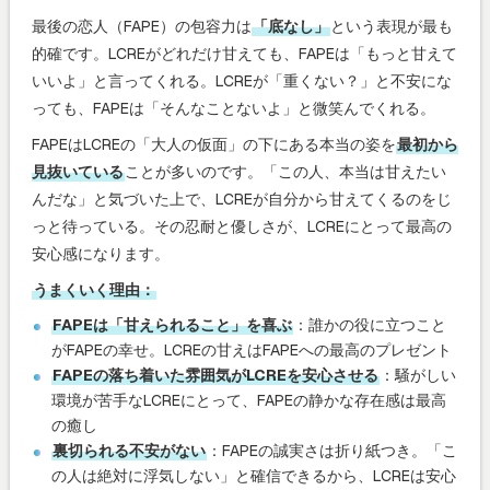
最後の恋人（FAPE）の包容力は
「底なし」
という表現が最も
的確です。LCREがどれだけ甘えても、FAPEは「もっと甘えて
いいよ」と言ってくれる。LCREが「重くない？」と不安にな
っても、FAPEは「そんなことないよ」と微笑んでくれる。
FAPEはLCREの「大人の仮面」の下にある本当の姿を
最初から
見抜いている
ことが多いのです。「この人、本当は甘えたい
んだな」と気づいた上で、LCREが自分から甘えてくるのをじ
っと待っている。その忍耐と優しさが、LCREにとって最高の
安心感になります。
うまくいく理由：
FAPEは「甘えられること」を喜ぶ
：誰かの役に立つこと
がFAPEの幸せ。LCREの甘えはFAPEへの最高のプレゼント
FAPEの落ち着いた雰囲気がLCREを安心させる
：騒がしい
環境が苦手なLCREにとって、FAPEの静かな存在感は最高
の癒し
裏切られる不安がない
：FAPEの誠実さは折り紙つき。「こ
の人は絶対に浮気しない」と確信できるから、LCREは安心