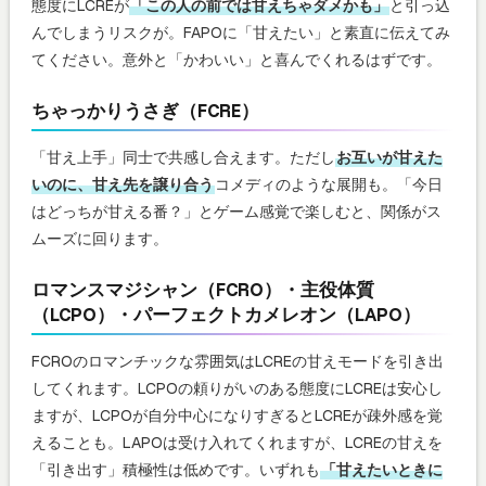
態度にLCREが
「この人の前では甘えちゃダメかも」
と引っ込
んでしまうリスクが。FAPOに「甘えたい」と素直に伝えてみ
てください。意外と「かわいい」と喜んでくれるはずです。
ちゃっかりうさぎ（FCRE）
「甘え上手」同士で共感し合えます。ただし
お互いが甘えた
いのに、甘え先を譲り合う
コメディのような展開も。「今日
はどっちが甘える番？」とゲーム感覚で楽しむと、関係がス
ムーズに回ります。
ロマンスマジシャン（FCRO）・主役体質
（LCPO）・パーフェクトカメレオン（LAPO）
FCROのロマンチックな雰囲気はLCREの甘えモードを引き出
してくれます。LCPOの頼りがいのある態度にLCREは安心し
ますが、LCPOが自分中心になりすぎるとLCREが疎外感を覚
えることも。LAPOは受け入れてくれますが、LCREの甘えを
「引き出す」積極性は低めです。いずれも
「甘えたいときに