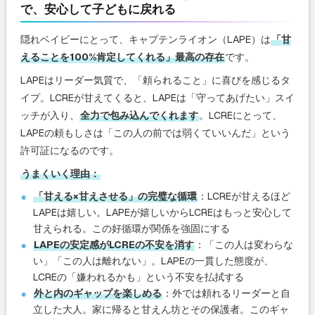
で、安心して子どもに戻れる
隠れベイビーにとって、キャプテンライオン（LAPE）は
「甘
えることを100%肯定してくれる」最高の存在
です。
LAPEはリーダー気質で、「頼られること」に喜びを感じるタ
イプ。LCREが甘えてくると、LAPEは「守ってあげたい」スイ
ッチが入り、
全力で包み込んでくれます
。LCREにとって、
LAPEの頼もしさは「この人の前では弱くていいんだ」という
許可証になるのです。
うまくいく理由：
「甘える×甘えさせる」の完璧な循環
：LCREが甘えるほど
LAPEは嬉しい。LAPEが嬉しいからLCREはもっと安心して
甘えられる。この好循環が関係を強固にする
LAPEの安定感がLCREの不安を消す
：「この人は変わらな
い」「この人は離れない」。LAPEの一貫した態度が、
LCREの「嫌われるかも」という不安を払拭する
外と内のギャップを楽しめる
：外では頼れるリーダーと自
立した大人。家に帰ると甘えん坊とその保護者。このギャ