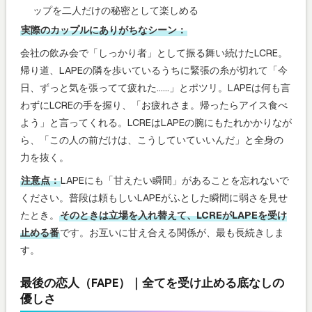
ップを二人だけの秘密として楽しめる
実際のカップルにありがちなシーン：
会社の飲み会で「しっかり者」として振る舞い続けたLCRE。
帰り道、LAPEの隣を歩いているうちに緊張の糸が切れて「今
日、ずっと気を張ってて疲れた……」とポツリ。LAPEは何も言
わずにLCREの手を握り、「お疲れさま。帰ったらアイス食べ
よう」と言ってくれる。LCREはLAPEの腕にもたれかかりなが
ら、「この人の前だけは、こうしていていいんだ」と全身の
力を抜く。
注意点：
LAPEにも「甘えたい瞬間」があることを忘れないで
ください。普段は頼もしいLAPEがふとした瞬間に弱さを見せ
たとき。
そのときは立場を入れ替えて、LCREがLAPEを受け
止める番
です。お互いに甘え合える関係が、最も長続きしま
す。
最後の恋人（FAPE）｜全てを受け止める底なしの
優しさ