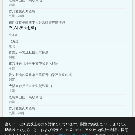
四国
香川
愛媛
高知
徳島
九州・沖縄
福岡
佐賀
長崎
熊本
大分
宮崎
鹿児島
沖縄
ラブホテルを探す
北海道
北海道
東北
青森
岩手
宮城
秋田
山形
福島
関東
東京
神奈川
埼玉
千葉
茨城
栃木
群馬
中部
愛知
新潟
静岡
岐阜
三重
長野
山梨
石川
富山
福井
関西
大阪
京都
兵庫
奈良
滋賀
和歌山
中国
広島
岡山
山口
鳥取
島根
四国
香川
愛媛
高知
徳島
九州・沖縄
福岡
佐賀
長崎
熊本
大分
宮崎
鹿児島
沖縄
当サイトは18歳以上の方を対象としています。閲覧の継続により、あなたが
プライバシーポリシー
利用規約
© 2026 shizuku-media.com
18歳以上であること、および当サイトのCookie・アクセス解析の利用に同意