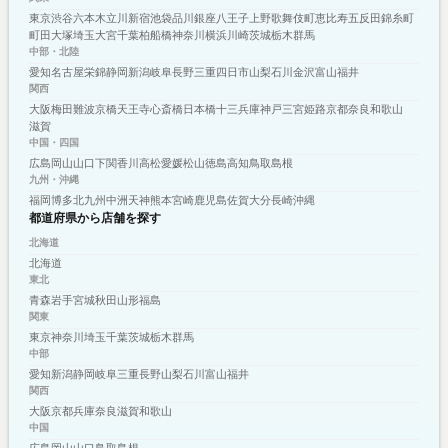
東京
渋谷
六本木
立川
新宿
池袋
品川
銀座
八王子
上野
歌舞伎町
恵比寿
五反田
錦糸町
町田
大塚
埼玉
大宮
千葉
柏
船橋
神奈川
横浜
川崎
茨城
栃木
群馬
中部・北陸
愛知
名古屋
栄
錦
静岡
新潟
岐阜
長野
三重
四日市
山梨
石川
金沢
富山
福井
関西
大阪
梅田
難波
京橋
天王寺
心斎橋
日本橋
十三
兵庫
神戸
三宮
姫路
京都
奈良
和歌山
滋賀
中国・四国
広島
岡山
山口
下関
香川
高松
愛媛
松山
徳島
高知
鳥取
島根
九州・沖縄
福岡
博多
北九州
中洲
天神
熊本
宮崎
鹿児島
佐賀
大分
長崎
沖縄
都道府県から店舗を探す
北海道
北海道
東北
青森
岩手
宮城
秋田
山形
福島
関東
東京
神奈川
埼玉
千葉
茨城
栃木
群馬
中部
愛知
新潟
静岡
岐阜
三重
長野
山梨
石川
富山
福井
関西
大阪
京都
兵庫
奈良
滋賀
和歌山
中国
広島
岡山
山口
鳥取
島根