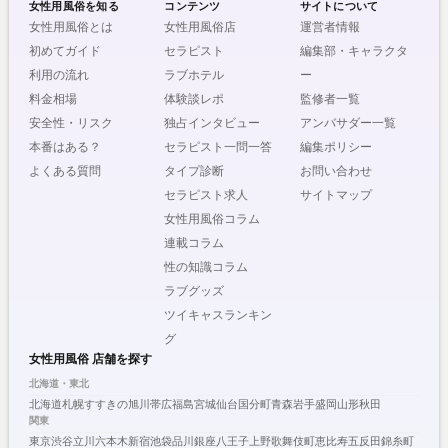
女性用風俗を知る
コンテンツ
サイトについて
女性用風俗とは
女性用風俗店
運営者情報
初めてガイド
セラピスト
編集部・キャラクタ
利用の流れ
ラブホテル
ー
料金相場
体験談レポ
監修者一覧
安全性・リスク
独占インタビュー
アンバサダー一覧
本番はある？
セラピスト一問一答
編集ポリシー
よくある質問
タイプ診断
お問い合わせ
セラピスト求人
サイトマップ
女性用風俗コラム
連載コラム
性の知識コラム
ラブグッズ
ツイキャスランキン
グ
女性用風俗 店舗を探す
北海道・東北
北海道
札幌
すすきの
旭川
帯広
福島
宮城
仙台
国分町
青森
岩手
盛岡
山形
秋田
関東
東京
渋谷
立川
六本木
新宿
池袋
品川
銀座
八王子
上野
歌舞伎町
恵比寿
五反田
錦糸町