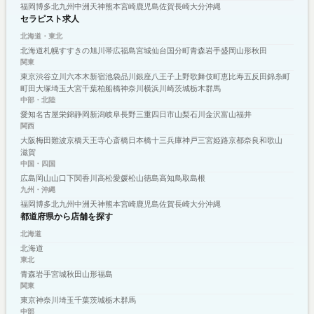
福岡
博多
北九州
中洲
天神
熊本
宮崎
鹿児島
佐賀
長崎
大分
沖縄
セラピスト求人
北海道・東北
北海道
札幌
すすきの
旭川
帯広
福島
宮城
仙台
国分町
青森
岩手
盛岡
山形
秋田
関東
東京
渋谷
立川
六本木
新宿
池袋
品川
銀座
八王子
上野
歌舞伎町
恵比寿
五反田
錦糸町
町田
大塚
埼玉
大宮
千葉
柏
船橋
神奈川
横浜
川崎
茨城
栃木
群馬
中部・北陸
愛知
名古屋
栄
錦
静岡
新潟
岐阜
長野
三重
四日市
山梨
石川
金沢
富山
福井
関西
大阪
梅田
難波
京橋
天王寺
心斎橋
日本橋
十三
兵庫
神戸
三宮
姫路
京都
奈良
和歌山
滋賀
中国・四国
広島
岡山
山口
下関
香川
高松
愛媛
松山
徳島
高知
鳥取
島根
九州・沖縄
福岡
博多
北九州
中洲
天神
熊本
宮崎
鹿児島
佐賀
長崎
大分
沖縄
都道府県から店舗を探す
北海道
北海道
東北
青森
岩手
宮城
秋田
山形
福島
関東
東京
神奈川
埼玉
千葉
茨城
栃木
群馬
中部