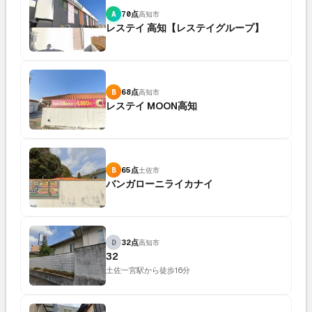
A
70点
高知市
レステイ 高知【レステイグループ】
B
68点
高知市
レステイ MOON高知
B
65点
土佐市
バンガローニライカナイ
D
32点
高知市
32
土佐一宮駅から徒歩16分