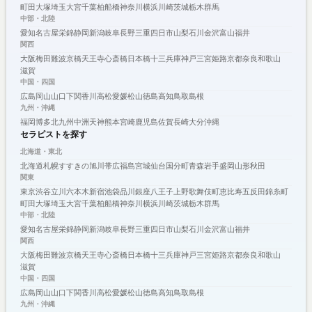
町田
大塚
埼玉
大宮
千葉
柏
船橋
神奈川
横浜
川崎
茨城
栃木
群馬
中部・北陸
愛知
名古屋
栄
錦
静岡
新潟
岐阜
長野
三重
四日市
山梨
石川
金沢
富山
福井
関西
大阪
梅田
難波
京橋
天王寺
心斎橋
日本橋
十三
兵庫
神戸
三宮
姫路
京都
奈良
和歌山
滋賀
中国・四国
広島
岡山
山口
下関
香川
高松
愛媛
松山
徳島
高知
鳥取
島根
九州・沖縄
福岡
博多
北九州
中洲
天神
熊本
宮崎
鹿児島
佐賀
長崎
大分
沖縄
セラピストを探す
北海道・東北
北海道
札幌
すすきの
旭川
帯広
福島
宮城
仙台
国分町
青森
岩手
盛岡
山形
秋田
関東
東京
渋谷
立川
六本木
新宿
池袋
品川
銀座
八王子
上野
歌舞伎町
恵比寿
五反田
錦糸町
町田
大塚
埼玉
大宮
千葉
柏
船橋
神奈川
横浜
川崎
茨城
栃木
群馬
中部・北陸
愛知
名古屋
栄
錦
静岡
新潟
岐阜
長野
三重
四日市
山梨
石川
金沢
富山
福井
関西
大阪
梅田
難波
京橋
天王寺
心斎橋
日本橋
十三
兵庫
神戸
三宮
姫路
京都
奈良
和歌山
滋賀
中国・四国
広島
岡山
山口
下関
香川
高松
愛媛
松山
徳島
高知
鳥取
島根
九州・沖縄