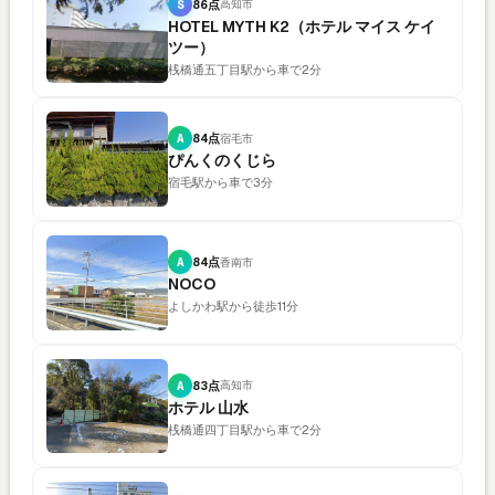
S
86点
高知市
HOTEL MYTH K2（ホテル マイス ケイ
ツー）
桟橋通五丁目駅から車で2分
A
84点
宿毛市
ぴんくのくじら
宿毛駅から車で3分
A
84点
香南市
NOCO
よしかわ駅から徒歩11分
A
83点
高知市
ホテル 山水
桟橋通四丁目駅から車で2分