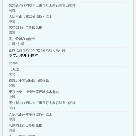
愛知
新潟
静岡
岐阜
三重
長野
山梨
石川
富山
福井
関西
大阪
京都
兵庫
奈良
滋賀
和歌山
中国
広島
岡山
山口
鳥取
島根
四国
香川
愛媛
高知
徳島
九州・沖縄
福岡
佐賀
長崎
熊本
大分
宮崎
鹿児島
沖縄
ラブホテルを探す
北海道
北海道
東北
青森
岩手
宮城
秋田
山形
福島
関東
東京
神奈川
埼玉
千葉
茨城
栃木
群馬
中部
愛知
新潟
静岡
岐阜
三重
長野
山梨
石川
富山
福井
関西
大阪
京都
兵庫
奈良
滋賀
和歌山
中国
広島
岡山
山口
鳥取
島根
四国