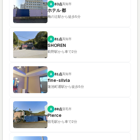
A
83点
高知市
ホテル 都
梅の辻駅から徒歩5分
A
81点
高知市
SHOREN
薊野駅から車で2分
A
81点
高知市
fine-silvia
蓮池町通駅から徒歩5分
A
80点
宿毛市
Pierce
宿毛駅から車で2分