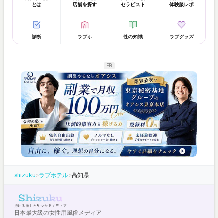
とは
店舗を探す
セラピスト
体験談レポ
診断
ラブホ
性の知識
ラブグッズ
PR
shizuku
>
ラブホテル
>
高知県
日本最大級の女性用風俗メディア