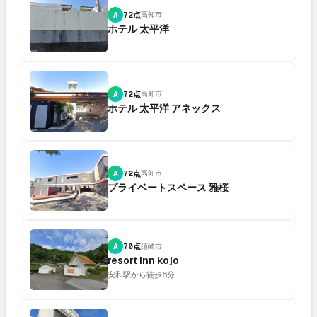
A
72点
高知市
ホテル 太平洋
A
72点
高知市
ホテル 太平洋 アネックス
A
72点
高知市
プライベートスペース 雅桜
A
70点
須崎市
resort inn kojo
安和駅から徒歩6分