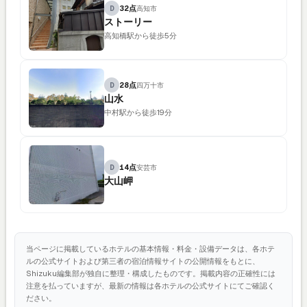
D
32点
高知市
ストーリー
高知橋駅から徒歩5分
D
28点
四万十市
山水
中村駅から徒歩19分
D
14点
安芸市
大山岬
当ページに掲載しているホテルの基本情報・料金・設備データは、各ホテ
ルの公式サイトおよび第三者の宿泊情報サイトの公開情報をもとに、
Shizuku編集部が独自に整理・構成したものです。掲載内容の正確性には
注意を払っていますが、最新の情報は各ホテルの公式サイトにてご確認く
ださい。