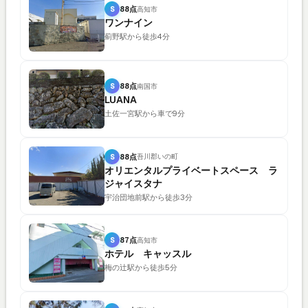
S
88点
高知市
ワンナイン
薊野駅から徒歩4分
S
88点
南国市
LUANA
土佐一宮駅から車で9分
S
88点
吾川郡いの町
オリエンタルプライベートスペース ラ
ジャイスタナ
宇治団地前駅から徒歩3分
S
87点
高知市
ホテル キャッスル
梅の辻駅から徒歩5分