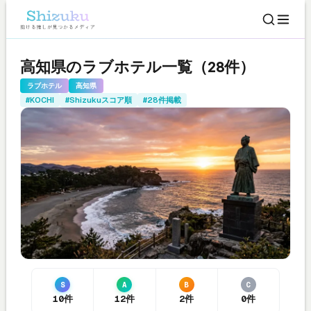
高知県のラブホテル一覧（28件）
ラブホテル
高知県
#KOCHI
#Shizukuスコア順
#28件掲載
S
A
B
C
10件
12件
2件
0件