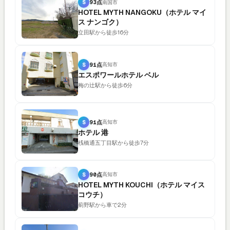
S
93点
南国市
HOTEL MYTH NANGOKU（ホテル マイ
ス ナンゴク）
立田駅から徒歩16分
S
91点
高知市
エスポワールホテル ベル
梅の辻駅から徒歩6分
S
91点
高知市
ホテル 港
桟橋通五丁目駅から徒歩7分
S
90点
高知市
HOTEL MYTH KOUCHI（ホテル マイス
コウチ）
薊野駅から車で2分