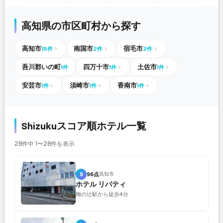
高知県の市区町村から探す
高知市
南国市
宿毛市
18件
2件
2件
吾川郡いの町
四万十市
土佐市
1件
1件
1件
安芸市
須崎市
香南市
1件
1件
1件
Shizukuスコア順ホテル一覧
28件中 1〜28件を表示
S
96点
高知市
ホテル リバティ
梅の辻駅から徒歩4分