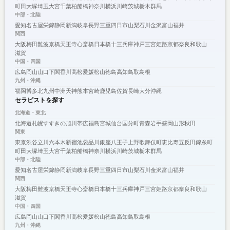
町田
大塚
埼玉
大宮
千葉
柏
船橋
神奈川
横浜
川崎
茨城
栃木
群馬
中部・北陸
愛知
名古屋
栄
錦
静岡
新潟
岐阜
長野
三重
四日市
山梨
石川
金沢
富山
福井
関西
大阪
梅田
難波
京橋
天王寺
心斎橋
日本橋
十三
兵庫
神戸
三宮
姫路
京都
奈良
和歌山
滋賀
中国・四国
広島
岡山
山口
下関
香川
高松
愛媛
松山
徳島
高知
鳥取
島根
九州・沖縄
福岡
博多
北九州
中洲
天神
熊本
宮崎
鹿児島
佐賀
長崎
大分
沖縄
セラピストを探す
北海道・東北
北海道
札幌
すすきの
旭川
帯広
福島
宮城
仙台
国分町
青森
岩手
盛岡
山形
秋田
関東
東京
渋谷
立川
六本木
新宿
池袋
品川
銀座
八王子
上野
歌舞伎町
恵比寿
五反田
錦糸町
町田
大塚
埼玉
大宮
千葉
柏
船橋
神奈川
横浜
川崎
茨城
栃木
群馬
中部・北陸
愛知
名古屋
栄
錦
静岡
新潟
岐阜
長野
三重
四日市
山梨
石川
金沢
富山
福井
関西
大阪
梅田
難波
京橋
天王寺
心斎橋
日本橋
十三
兵庫
神戸
三宮
姫路
京都
奈良
和歌山
滋賀
中国・四国
広島
岡山
山口
下関
香川
高松
愛媛
松山
徳島
高知
鳥取
島根
九州・沖縄