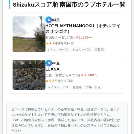
Shizukuスコア順 南国市のラブホテル一覧
S
93点
HOTEL MYTH NANGOKU（ホテル マイ
ス ナンゴク）
立田駅から徒歩16分
￥3,000〜
★ 4.4
連棟形式
42室
レインボーバス
ジェットバス
岩盤浴
S
88点
LUANA
土佐一宮駅から車で9分
￥3,500〜
★ 4.3
戸建形式
23室
レインボーバス
岩盤浴
ブルーレイ
当ページに掲載しているホテルの基本情報・料金・設備データは、各ホテ
ルの公式サイトおよび第三者の宿泊情報サイトの公開情報をもとに、
Shizuku編集部が独自に整理・構成したものです。掲載内容の正確性には
注意を払っていますが、最新の情報は各ホテルの公式サイトにてご確認く
ださい。