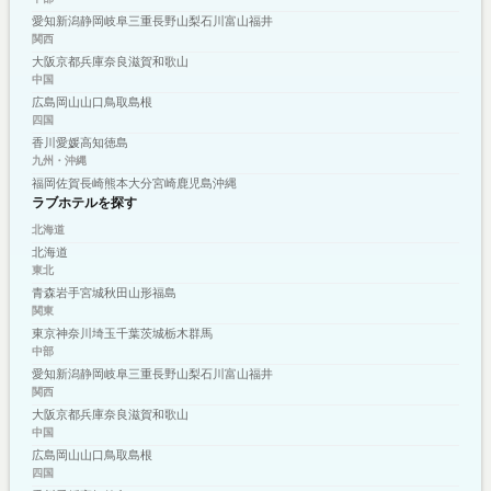
愛知
新潟
静岡
岐阜
三重
長野
山梨
石川
富山
福井
関西
大阪
京都
兵庫
奈良
滋賀
和歌山
中国
広島
岡山
山口
鳥取
島根
四国
香川
愛媛
高知
徳島
九州・沖縄
福岡
佐賀
長崎
熊本
大分
宮崎
鹿児島
沖縄
ラブホテルを探す
北海道
北海道
東北
青森
岩手
宮城
秋田
山形
福島
関東
東京
神奈川
埼玉
千葉
茨城
栃木
群馬
中部
愛知
新潟
静岡
岐阜
三重
長野
山梨
石川
富山
福井
関西
大阪
京都
兵庫
奈良
滋賀
和歌山
中国
広島
岡山
山口
鳥取
島根
四国