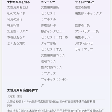
女性用風俗を知る
コンテンツ
サイトについて
女性用風俗とは
女性用風俗店
運営者情報
初めてガイド
セラピスト
編集部・キャラクタ
利用の流れ
ラブホテル
ー
料金相場
体験談レポ
監修者一覧
安全性・リスク
独占インタビュー
アンバサダー一覧
本番はある？
セラピスト一問一答
編集ポリシー
よくある質問
タイプ診断
お問い合わせ
セラピスト求人
サイトマップ
女性用風俗コラム
連載コラム
性の知識コラム
ラブグッズ
ツイキャスランキン
グ
女性用風俗 店舗を探す
北海道・東北
北海道
札幌
すすきの
旭川
帯広
福島
宮城
仙台
国分町
青森
岩手
盛岡
山形
秋田
関東
東京
渋谷
立川
六本木
新宿
池袋
品川
銀座
八王子
上野
歌舞伎町
恵比寿
五反田
錦糸町