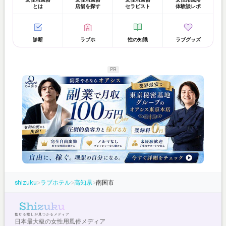
とは
店舗を探す
セラピスト
体験談レポ
診断
ラブホ
性の知識
ラブグッズ
PR
shizuku
>
ラブホテル
>
高知県
>
南国市
日本最大級の女性用風俗メディア