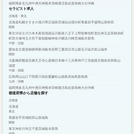
福岡
博多
北九州
中洲
天神
熊本
宮崎
鹿児島
佐賀
長崎
大分
沖縄
セラピスト求人
北海道・東北
北海道
札幌
すすきの
旭川
帯広
福島
宮城
仙台
国分町
青森
岩手
盛岡
山形
秋田
関東
東京
渋谷
立川
六本木
新宿
池袋
品川
銀座
八王子
上野
歌舞伎町
恵比寿
五反田
錦糸町
町田
大塚
埼玉
大宮
千葉
柏
船橋
神奈川
横浜
川崎
茨城
栃木
群馬
中部・北陸
愛知
名古屋
栄
錦
静岡
新潟
岐阜
長野
三重
四日市
山梨
石川
金沢
富山
福井
関西
大阪
梅田
難波
京橋
天王寺
心斎橋
日本橋
十三
兵庫
神戸
三宮
姫路
京都
奈良
和歌山
滋賀
中国・四国
広島
岡山
山口
下関
香川
高松
愛媛
松山
徳島
高知
鳥取
島根
九州・沖縄
福岡
博多
北九州
中洲
天神
熊本
宮崎
鹿児島
佐賀
長崎
大分
沖縄
都道府県から店舗を探す
北海道
北海道
東北
青森
岩手
宮城
秋田
山形
福島
関東
東京
神奈川
埼玉
千葉
茨城
栃木
群馬
中部