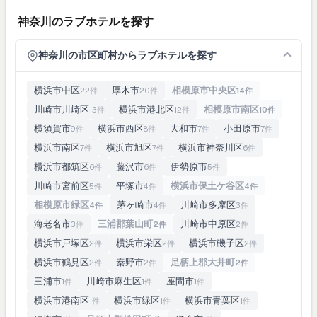
神奈川のラブホテルを探す
神奈川の市区町村からラブホテルを探す
横浜市中区
厚木市
相模原市中央区
22件
20件
14件
川崎市川崎区
横浜市港北区
相模原市南区
13件
12件
10件
横須賀市
横浜市西区
大和市
小田原市
9件
8件
7件
7件
横浜市南区
横浜市旭区
横浜市神奈川区
7件
7件
6件
横浜市都筑区
藤沢市
伊勢原市
6件
6件
5件
川崎市宮前区
平塚市
横浜市保土ケ谷区
5件
4件
4件
相模原市緑区
茅ヶ崎市
川崎市多摩区
4件
4件
3件
海老名市
三浦郡葉山町
川崎市中原区
3件
2件
2件
横浜市戸塚区
横浜市栄区
横浜市磯子区
2件
2件
2件
横浜市鶴見区
秦野市
足柄上郡大井町
2件
2件
2件
三浦市
川崎市麻生区
座間市
1件
1件
1件
横浜市港南区
横浜市緑区
横浜市青葉区
1件
1件
1件