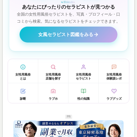
あなたにぴったりのセラピストが見つかる
全国の女性用風俗セラピストを、写真・プロフィール・口
コミから検索。気になるセラピストをチェックできます。
女風セラピスト図鑑をみる
女性用風俗
女性用風俗
女性用風俗
女性用風俗
とは
店舗を探す
セラピスト
体験談レポ
診断
ラブホ
性の知識
ラブグッズ
PR