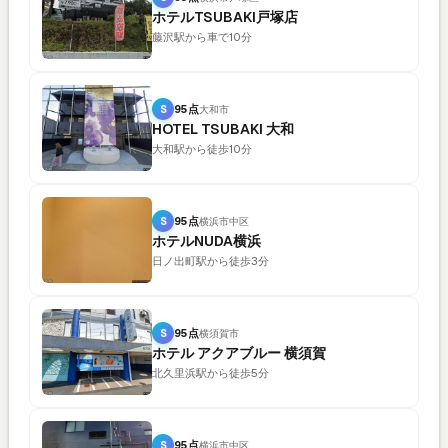
ホテルTSUBAKI戸塚店
藤沢駅から車で10分
S
95点
大和市
HOTEL TSUBAKI 大和
大和駅から徒歩10分
S
95点
横浜市中区
ホテルNUDA横浜
日ノ出町駅から徒歩3分
S
95点
横須賀市
ホテル アクアブルー 横須賀
北久里浜駅から徒歩5分
S
95点
横浜市中区