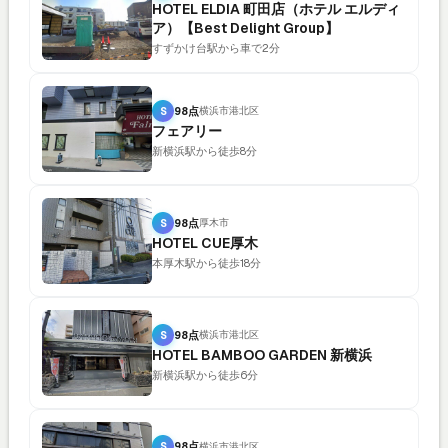
HOTEL ELDIA 町田店（ホテル エルディ
ア）【Best Delight Group】
すずかけ台駅から車で2分
S
98点
横浜市港北区
フェアリー
新横浜駅から徒歩8分
S
98点
厚木市
HOTEL CUE厚木
本厚木駅から徒歩18分
S
98点
横浜市港北区
HOTEL BAMBOO GARDEN 新横浜
新横浜駅から徒歩6分
S
98点
横浜市港北区