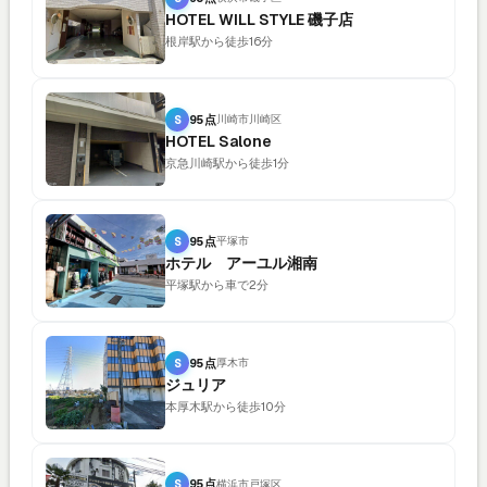
HOTEL WILL STYLE 磯子店
根岸駅から徒歩16分
S
95点
川崎市川崎区
HOTEL Salone
京急川崎駅から徒歩1分
S
95点
平塚市
ホテル アーユル湘南
平塚駅から車で2分
S
95点
厚木市
ジュリア
本厚木駅から徒歩10分
S
95点
横浜市戸塚区