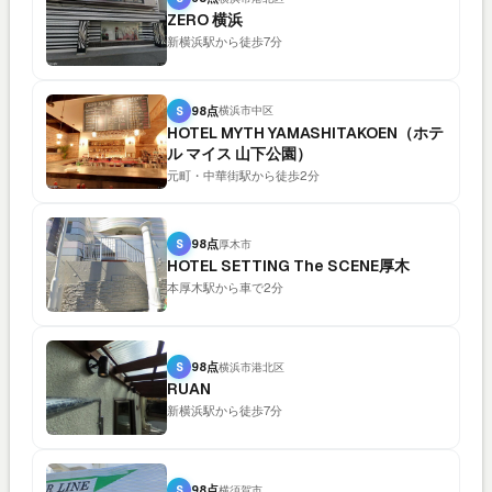
ZERO 横浜
新横浜駅から徒歩7分
S
98点
横浜市中区
HOTEL MYTH YAMASHITAKOEN（ホテ
ル マイス 山下公園）
元町・中華街駅から徒歩2分
S
98点
厚木市
HOTEL SETTING The SCENE厚木
本厚木駅から車で2分
S
98点
横浜市港北区
RUAN
新横浜駅から徒歩7分
S
98点
横須賀市