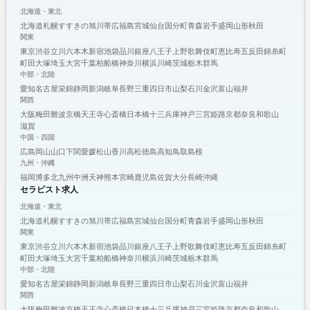
北海道・東北
北海道
札幌
すすきの
旭川
帯広
福島
宮城
仙台
国分町
青森
岩手
盛岡
山形
秋田
関東
東京
渋谷
立川
六本木
新宿
池袋
品川
銀座
八王子
上野
歌舞伎町
恵比寿
五反田
錦糸町
町田
大塚
埼玉
大宮
千葉
柏
船橋
神奈川
横浜
川崎
茨城
栃木
群馬
中部・北陸
愛知
名古屋
栄
錦
静岡
新潟
岐阜
長野
三重
四日市
山梨
石川
金沢
富山
福井
関西
大阪
梅田
難波
京橋
天王寺
心斎橋
日本橋
十三
兵庫
神戸
三宮
姫路
京都
奈良
和歌山
滋賀
中国・四国
広島
岡山
山口
下関
愛媛
松山
香川
高松
徳島
高知
鳥取
島根
九州・沖縄
福岡
博多
北九州
中洲
天神
熊本
宮崎
鹿児島
佐賀
大分
長崎
沖縄
セラピスト求人
北海道・東北
北海道
札幌
すすきの
旭川
帯広
福島
宮城
仙台
国分町
青森
岩手
盛岡
山形
秋田
関東
東京
渋谷
立川
六本木
新宿
池袋
品川
銀座
八王子
上野
歌舞伎町
恵比寿
五反田
錦糸町
町田
大塚
埼玉
大宮
千葉
柏
船橋
神奈川
横浜
川崎
茨城
栃木
群馬
中部・北陸
愛知
名古屋
栄
錦
静岡
新潟
岐阜
長野
三重
四日市
山梨
石川
金沢
富山
福井
関西
大阪
梅田
難波
京橋
天王寺
心斎橋
日本橋
十三
兵庫
神戸
三宮
姫路
京都
奈良
和歌山