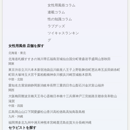
女性用風俗コラム
連載コラム
性の知識コラム
ラブグッズ
ツイキャスランキン
グ
女性用風俗 店舗を探す
北海道・東北
北海道
札幌
すすきの
旭川
帯広
福島
宮城
仙台
国分町
青森
岩手
盛岡
山形
秋田
関東
東京
渋谷
立川
六本木
新宿
池袋
品川
銀座
八王子
上野
歌舞伎町
恵比寿
五反田
錦糸町
町田
大塚
埼玉
大宮
千葉
柏
船橋
神奈川
横浜
川崎
茨城
栃木
群馬
中部・北陸
愛知
名古屋
栄
錦
静岡
新潟
岐阜
長野
三重
四日市
山梨
石川
金沢
富山
福井
関西
大阪
梅田
難波
京橋
天王寺
心斎橋
日本橋
十三
兵庫
神戸
三宮
姫路
京都
奈良
和歌山
滋賀
中国・四国
広島
岡山
山口
下関
愛媛
松山
香川
高松
徳島
高知
鳥取
島根
九州・沖縄
福岡
博多
北九州
中洲
天神
熊本
宮崎
鹿児島
佐賀
大分
長崎
沖縄
セラピストを探す