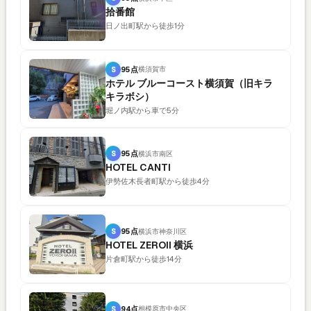
拾番館
日ノ出町駅から徒歩1分
S
95点
横須賀市
ホテル ブルーコースト横須賀（旧キラ
キラボシ）
堀ノ内駅から車で5分
S
95点
横浜市南区
HOTEL CANTI
伊勢佐木長者町駅から徒歩4分
S
95点
横浜市神奈川区
HOTEL ZEROII 横浜
片倉町駅から徒歩14分
S
94点
相模原市中央区