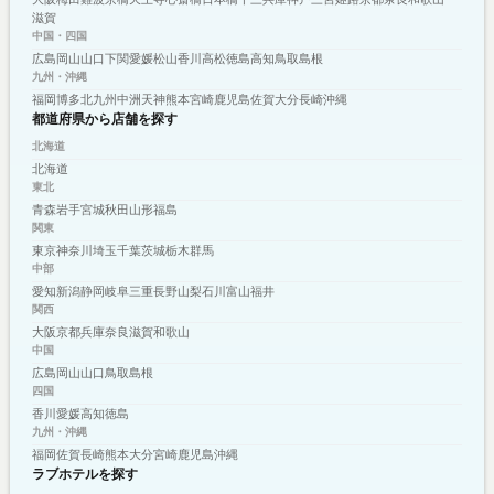
滋賀
中国・四国
広島
岡山
山口
下関
愛媛
松山
香川
高松
徳島
高知
鳥取
島根
九州・沖縄
福岡
博多
北九州
中洲
天神
熊本
宮崎
鹿児島
佐賀
大分
長崎
沖縄
都道府県から店舗を探す
北海道
北海道
東北
青森
岩手
宮城
秋田
山形
福島
関東
東京
神奈川
埼玉
千葉
茨城
栃木
群馬
中部
愛知
新潟
静岡
岐阜
三重
長野
山梨
石川
富山
福井
関西
大阪
京都
兵庫
奈良
滋賀
和歌山
中国
広島
岡山
山口
鳥取
島根
四国
香川
愛媛
高知
徳島
九州・沖縄
福岡
佐賀
長崎
熊本
大分
宮崎
鹿児島
沖縄
ラブホテルを探す