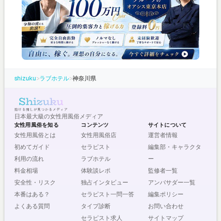
shizuku
>
ラブホテル
>
神奈川県
日本最大級の女性用風俗メディア
女性用風俗を知る
コンテンツ
サイトについて
女性用風俗とは
女性用風俗店
運営者情報
初めてガイド
セラピスト
編集部・キャラクタ
利用の流れ
ラブホテル
ー
料金相場
体験談レポ
監修者一覧
安全性・リスク
独占インタビュー
アンバサダー一覧
本番はある？
セラピスト一問一答
編集ポリシー
よくある質問
タイプ診断
お問い合わせ
セラピスト求人
サイトマップ