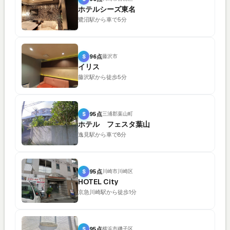
ホテルシーズ東名
鷺沼駅から車で5分
S
96点
藤沢市
イリス
藤沢駅から徒歩5分
S
95点
三浦郡葉山町
ホテル フェスタ葉山
逸見駅から車で8分
S
95点
川崎市川崎区
HOTEL City
京急川崎駅から徒歩1分
S
95点
横浜市磯子区