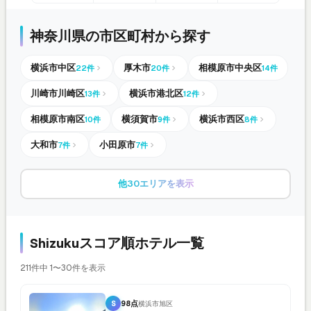
神奈川県の市区町村から探す
横浜市中区
厚木市
相模原市中央区
22件
20件
14件
川崎市川崎区
横浜市港北区
13件
12件
相模原市南区
横須賀市
横浜市西区
10件
9件
8件
大和市
小田原市
7件
7件
他30エリアを表示
Shizukuスコア順ホテル一覧
211件中 1〜30件を表示
S
98点
横浜市旭区