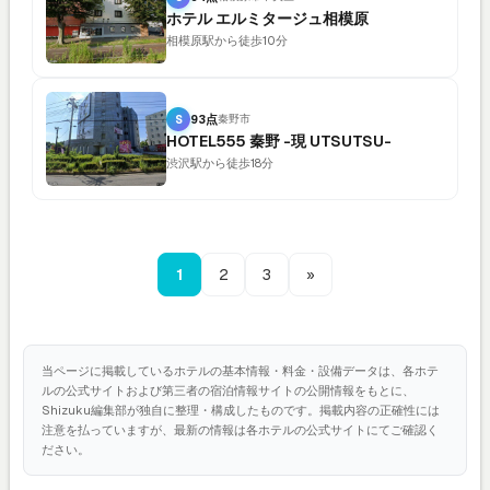
ホテル エルミタージュ相模原
相模原駅から徒歩10分
S
93点
秦野市
HOTEL555 秦野 -現 UTSUTSU-
渋沢駅から徒歩18分
1
2
3
»
当ページに掲載しているホテルの基本情報・料金・設備データは、各ホテ
ルの公式サイトおよび第三者の宿泊情報サイトの公開情報をもとに、
Shizuku編集部が独自に整理・構成したものです。掲載内容の正確性には
注意を払っていますが、最新の情報は各ホテルの公式サイトにてご確認く
ださい。