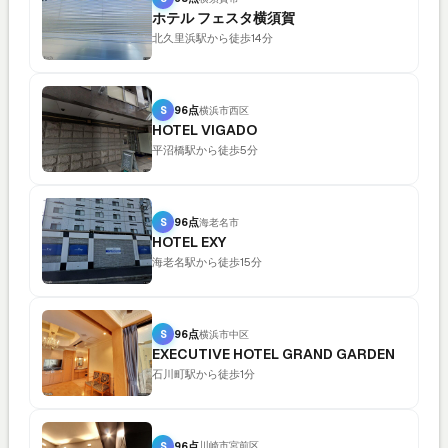
ホテル フェスタ横須賀
北久里浜駅から徒歩14分
S
96点
横浜市西区
HOTEL VIGADO
平沼橋駅から徒歩5分
S
96点
海老名市
HOTEL EXY
海老名駅から徒歩15分
S
96点
横浜市中区
EXECUTIVE HOTEL GRAND GARDEN
石川町駅から徒歩1分
S
96点
川崎市宮前区