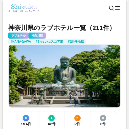
神奈川県のラブホテル一覧（211件）
ラブホテル
神奈川県
#KANAGAWA
#Shizukuスコア順
#211件掲載
S
A
B
C
154件
42件
2件
2件