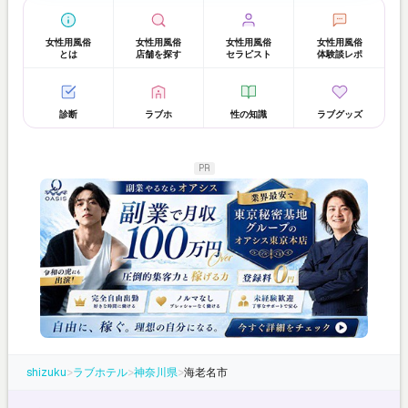
女性用風俗
女性用風俗
女性用風俗
女性用風俗
とは
店舗を探す
セラピスト
体験談レポ
診断
ラブホ
性の知識
ラブグッズ
PR
shizuku
>
ラブホテル
>
神奈川県
>
海老名市