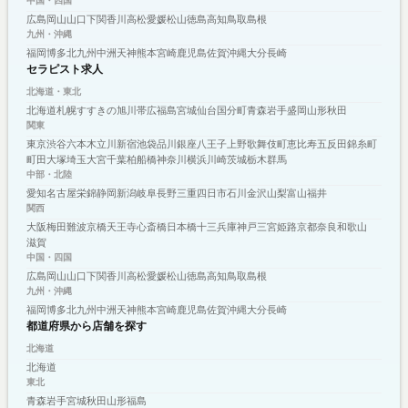
中国・四国
広島
岡山
山口
下関
香川
高松
愛媛
松山
徳島
高知
鳥取
島根
九州・沖縄
福岡
博多
北九州
中洲
天神
熊本
宮崎
鹿児島
佐賀
沖縄
大分
長崎
セラピスト求人
北海道・東北
北海道
札幌
すすきの
旭川
帯広
福島
宮城
仙台
国分町
青森
岩手
盛岡
山形
秋田
関東
東京
渋谷
六本木
立川
新宿
池袋
品川
銀座
八王子
上野
歌舞伎町
恵比寿
五反田
錦糸町
町田
大塚
埼玉
大宮
千葉
柏
船橋
神奈川
横浜
川崎
茨城
栃木
群馬
中部・北陸
愛知
名古屋
栄
錦
静岡
新潟
岐阜
長野
三重
四日市
石川
金沢
山梨
富山
福井
関西
大阪
梅田
難波
京橋
天王寺
心斎橋
日本橋
十三
兵庫
神戸
三宮
姫路
京都
奈良
和歌山
滋賀
中国・四国
広島
岡山
山口
下関
香川
高松
愛媛
松山
徳島
高知
鳥取
島根
九州・沖縄
福岡
博多
北九州
中洲
天神
熊本
宮崎
鹿児島
佐賀
沖縄
大分
長崎
都道府県から店舗を探す
北海道
北海道
東北
青森
岩手
宮城
秋田
山形
福島