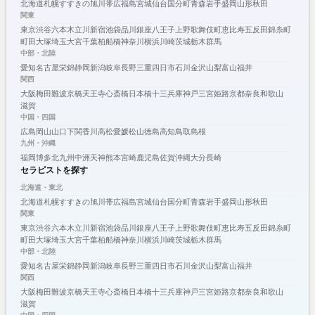
北海道
札幌
すすきの
旭川
帯広
福島
宮城
仙台
国分町
青森
岩手
盛岡
山形
秋田
関東
東京
渋谷
六本木
立川
新宿
池袋
品川
銀座
八王子
上野
歌舞伎町
恵比寿
五反田
錦糸町
町田
大塚
埼玉
大宮
千葉
柏
船橋
神奈川
横浜
川崎
茨城
栃木
群馬
中部・北陸
愛知
名古屋
栄
錦
静岡
新潟
岐阜
長野
三重
四日市
石川
金沢
山梨
富山
福井
関西
大阪
梅田
難波
京橋
天王寺
心斎橋
日本橋
十三
兵庫
神戸
三宮
姫路
京都
奈良
和歌山
滋賀
中国・四国
広島
岡山
山口
下関
香川
高松
愛媛
松山
徳島
高知
鳥取
島根
九州・沖縄
福岡
博多
北九州
中洲
天神
熊本
宮崎
鹿児島
佐賀
沖縄
大分
長崎
セラピストを探す
北海道・東北
北海道
札幌
すすきの
旭川
帯広
福島
宮城
仙台
国分町
青森
岩手
盛岡
山形
秋田
関東
東京
渋谷
六本木
立川
新宿
池袋
品川
銀座
八王子
上野
歌舞伎町
恵比寿
五反田
錦糸町
町田
大塚
埼玉
大宮
千葉
柏
船橋
神奈川
横浜
川崎
茨城
栃木
群馬
中部・北陸
愛知
名古屋
栄
錦
静岡
新潟
岐阜
長野
三重
四日市
石川
金沢
山梨
富山
福井
関西
大阪
梅田
難波
京橋
天王寺
心斎橋
日本橋
十三
兵庫
神戸
三宮
姫路
京都
奈良
和歌山
滋賀