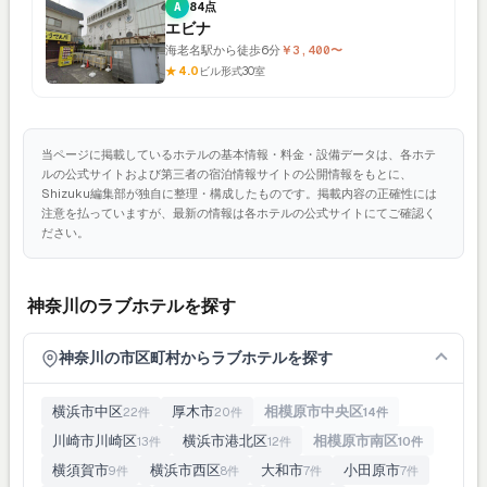
A
84点
エビナ
海老名駅から徒歩6分
￥3,400〜
★ 4.0
ビル形式
30室
当ページに掲載しているホテルの基本情報・料金・設備データは、各ホテ
ルの公式サイトおよび第三者の宿泊情報サイトの公開情報をもとに、
Shizuku編集部が独自に整理・構成したものです。掲載内容の正確性には
注意を払っていますが、最新の情報は各ホテルの公式サイトにてご確認く
ださい。
神奈川のラブホテルを探す
神奈川の市区町村からラブホテルを探す
横浜市中区
厚木市
相模原市中央区
22件
20件
14件
川崎市川崎区
横浜市港北区
相模原市南区
13件
12件
10件
横須賀市
横浜市西区
大和市
小田原市
9件
8件
7件
7件