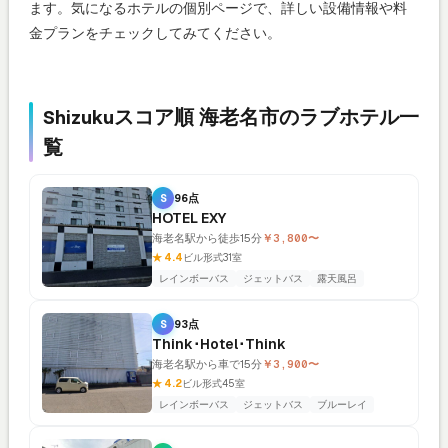
ます。気になるホテルの個別ページで、詳しい設備情報や料
金プランをチェックしてみてください。
Shizukuスコア順 海老名市のラブホテル一
覧
S
96点
HOTEL EXY
海老名駅から徒歩15分
￥3,800〜
★ 4.4
ビル形式
31室
レインボーバス
ジェットバス
露天風呂
S
93点
Think･Hotel･Think
海老名駅から車で15分
￥3,900〜
★ 4.2
ビル形式
45室
レインボーバス
ジェットバス
ブルーレイ