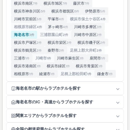
横浜市南区
横浜市旭区
藤沢市
7件
7件
7件
横浜市神奈川区
横浜市都筑区
伊勢原市
6件
6件
5件
川崎市宮前区
平塚市
横浜市保土ケ谷区
5件
4件
4件
相模原市緑区
茅ヶ崎市
川崎市多摩区
4件
4件
3件
海老名市
三浦郡葉山町
川崎市中原区
3件
2件
2件
横浜市戸塚区
横浜市栄区
横浜市磯子区
2件
2件
2件
横浜市鶴見区
秦野市
足柄上郡大井町
2件
2件
2件
三浦市
川崎市
川崎市麻生区
座間市
1件
1件
1件
1件
横浜市港南区
横浜市緑区
横浜市青葉区
1件
1件
1件
相模原市
綾瀬市
足柄上郡松田町
鎌倉市
1件
1件
1件
1件
海老名市の駅からラブホテルを探す
海老名市のIC・高速からラブホテルを探す
関東エリアからラブホテルを探す
全国の都道府県からラブホテルを探す