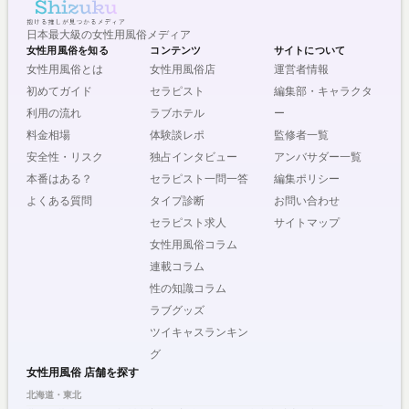
日本最大級の女性用風俗メディア
女性用風俗を知る
コンテンツ
サイトについて
女性用風俗とは
女性用風俗店
運営者情報
初めてガイド
セラピスト
編集部・キャラクタ
利用の流れ
ラブホテル
ー
料金相場
体験談レポ
監修者一覧
安全性・リスク
独占インタビュー
アンバサダー一覧
本番はある？
セラピスト一問一答
編集ポリシー
よくある質問
タイプ診断
お問い合わせ
セラピスト求人
サイトマップ
女性用風俗コラム
連載コラム
性の知識コラム
ラブグッズ
ツイキャスランキン
グ
女性用風俗 店舗を探す
北海道・東北