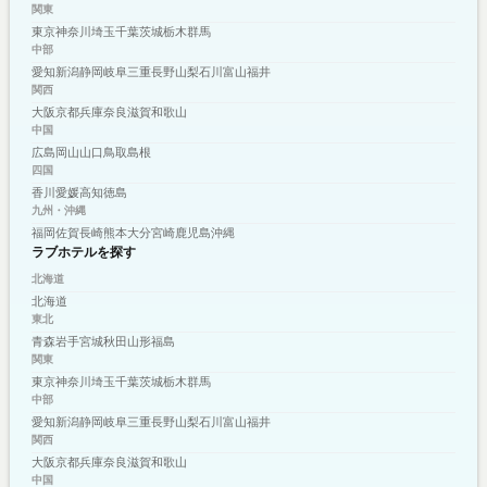
関東
東京
神奈川
埼玉
千葉
茨城
栃木
群馬
中部
愛知
新潟
静岡
岐阜
三重
長野
山梨
石川
富山
福井
関西
大阪
京都
兵庫
奈良
滋賀
和歌山
中国
広島
岡山
山口
鳥取
島根
四国
香川
愛媛
高知
徳島
九州・沖縄
福岡
佐賀
長崎
熊本
大分
宮崎
鹿児島
沖縄
ラブホテルを探す
北海道
北海道
東北
青森
岩手
宮城
秋田
山形
福島
関東
東京
神奈川
埼玉
千葉
茨城
栃木
群馬
中部
愛知
新潟
静岡
岐阜
三重
長野
山梨
石川
富山
福井
関西
大阪
京都
兵庫
奈良
滋賀
和歌山
中国