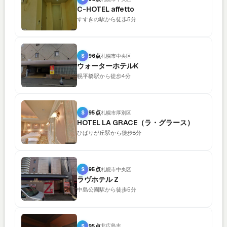
C-HOTEL affetto
すすきの駅から徒歩5分
S
96点
札幌市中央区
ウォーターホテルK
幌平橋駅から徒歩4分
S
95点
札幌市厚別区
HOTEL LA GRACE（ラ・グラース）
ひばりが丘駅から徒歩8分
S
95点
札幌市中央区
ラヴホテル Z
中島公園駅から徒歩5分
S
95点
北広島市