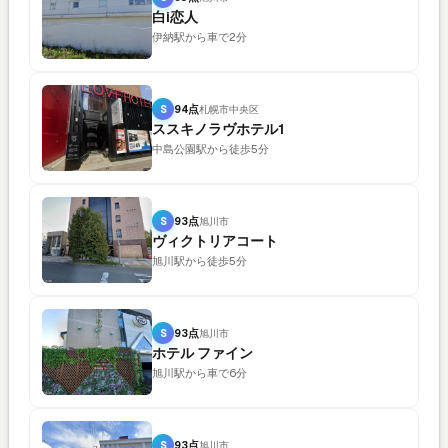
白i恋人
伊納駅から車で2分
S
94点
札幌市中央区
ススキノラヴホテル1
中島公園駅から徒歩5分
S
93点
旭川市
ヴィクトリアコート
旭川駅から徒歩5分
S
93点
旭川市
ホテル ファイン
旭川駅から車で6分
S
93点
旭川市