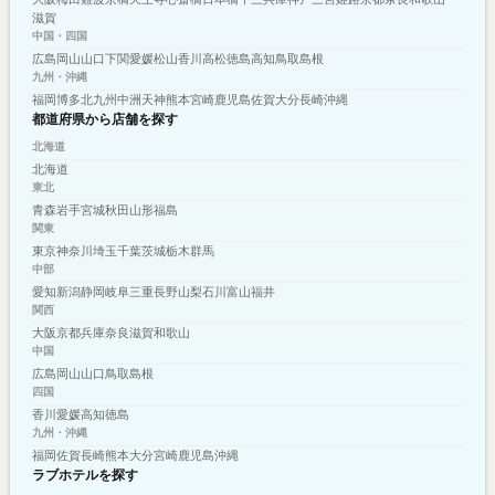
滋賀
中国・四国
広島
岡山
山口
下関
愛媛
松山
香川
高松
徳島
高知
鳥取
島根
九州・沖縄
福岡
博多
北九州
中洲
天神
熊本
宮崎
鹿児島
佐賀
大分
長崎
沖縄
都道府県から店舗を探す
北海道
北海道
東北
青森
岩手
宮城
秋田
山形
福島
関東
東京
神奈川
埼玉
千葉
茨城
栃木
群馬
中部
愛知
新潟
静岡
岐阜
三重
長野
山梨
石川
富山
福井
関西
大阪
京都
兵庫
奈良
滋賀
和歌山
中国
広島
岡山
山口
鳥取
島根
四国
香川
愛媛
高知
徳島
九州・沖縄
福岡
佐賀
長崎
熊本
大分
宮崎
鹿児島
沖縄
ラブホテルを探す