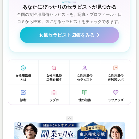
あなたにぴったりのセラピストが見つかる
全国の女性用風俗セラピストを、写真・プロフィール・口
コミから検索。気になるセラピストをチェックできます。
女風セラピスト図鑑をみる
女性用風俗
女性用風俗
女性用風俗
女性用風俗
とは
店舗を探す
セラピスト
体験談レポ
診断
ラブホ
性の知識
ラブグッズ
PR