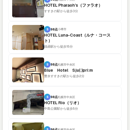
HOTEL Pharaoh’s（ファラオ）
すすきの駅から徒歩3分
S
98点
小樽市
HOTEL Luna-Coast（ルナ・コース
ト）
銭函駅から徒歩15分
S
98点
札幌市中央区
Blue Hotel Sju(:)pri:m
豊水すすきの駅から徒歩2分
S
98点
札幌市中央区
HOTEL Rio（リオ）
中島公園駅から徒歩5分
S
96点
札幌市中央区