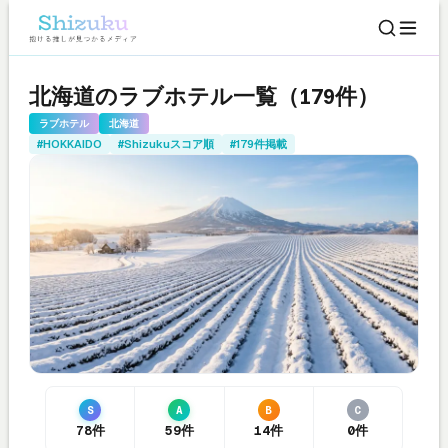
北海道のラブホテル一覧（179件）
ラブホテル
北海道
#HOKKAIDO
#Shizukuスコア順
#179件掲載
S
A
B
C
78件
59件
14件
0件