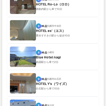
HOTEL Ro-Lo（ロロ）
真駒内駅から車で10分
S
95点
札幌市中央区
HOTEL es’（エス）
豊水すすきの駅から徒歩10分
S
95点
小樽市
Blue Hotel nagi
銭函駅から車で2分
S
95点
札幌市白石区
HOTEL Y’s（ワイズ）
白石駅から車で10分
S
95点
旭川市