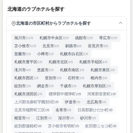
北海道のラブホテルを探す
北海道の市区町村からラブホテルを探す
旭川市
札幌市中央区
函館市
帯広市
20件
19件
13件
10件
苫小牧市
北見市
釧路市
岩見沢市
10件
9件
8件
6件
室蘭市
小樽市
札幌市白石区
5件
5件
5件
札幌市豊平区
札幌市北区
札幌市手稲区
5件
4件
4件
滝川市
恵庭市
札幌市南区
札幌市東区
4件
3件
3件
3件
札幌市西区
登別市
石狩市
稚内市
3件
3件
3件
3件
紋別市
網走市
千歳市
札幌市厚別区
3件
3件
2件
2件
札幌市清田区
標津郡中標津町
河東郡音更町
2件
2件
2件
上川郡当麻町宇園別1区
伊達市
北広島市
1件
1件
1件
北見市端野町三区
名寄市
日高郡新ひだか町
1件
1件
1件
根室市
江別市
深川市
砂川市
1件
1件
1件
1件
紋別郡遠軽町
苫小牧市有明町
虻田郡ニセコ町
1件
1件
1件