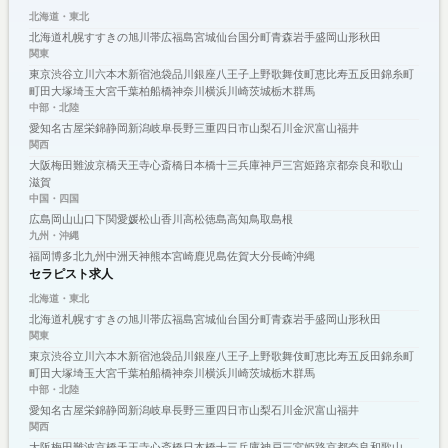
北海道・東北
北海道
札幌
すすきの
旭川
帯広
福島
宮城
仙台
国分町
青森
岩手
盛岡
山形
秋田
関東
東京
渋谷
立川
六本木
新宿
池袋
品川
銀座
八王子
上野
歌舞伎町
恵比寿
五反田
錦糸町
町田
大塚
埼玉
大宮
千葉
柏
船橋
神奈川
横浜
川崎
茨城
栃木
群馬
中部・北陸
愛知
名古屋
栄
錦
静岡
新潟
岐阜
長野
三重
四日市
山梨
石川
金沢
富山
福井
関西
大阪
梅田
難波
京橋
天王寺
心斎橋
日本橋
十三
兵庫
神戸
三宮
姫路
京都
奈良
和歌山
滋賀
中国・四国
広島
岡山
山口
下関
愛媛
松山
香川
高松
徳島
高知
鳥取
島根
九州・沖縄
福岡
博多
北九州
中洲
天神
熊本
宮崎
鹿児島
佐賀
大分
長崎
沖縄
セラピスト求人
北海道・東北
北海道
札幌
すすきの
旭川
帯広
福島
宮城
仙台
国分町
青森
岩手
盛岡
山形
秋田
関東
東京
渋谷
立川
六本木
新宿
池袋
品川
銀座
八王子
上野
歌舞伎町
恵比寿
五反田
錦糸町
町田
大塚
埼玉
大宮
千葉
柏
船橋
神奈川
横浜
川崎
茨城
栃木
群馬
中部・北陸
愛知
名古屋
栄
錦
静岡
新潟
岐阜
長野
三重
四日市
山梨
石川
金沢
富山
福井
関西
大阪
梅田
難波
京橋
天王寺
心斎橋
日本橋
十三
兵庫
神戸
三宮
姫路
京都
奈良
和歌山