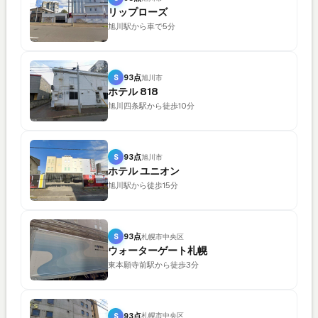
リップローズ
旭川駅から車で5分
S
93点
旭川市
ホテル 818
旭川四条駅から徒歩10分
S
93点
旭川市
ホテル ユニオン
旭川駅から徒歩15分
S
93点
札幌市中央区
ウォーターゲート札幌
東本願寺前駅から徒歩3分
S
93点
札幌市中央区