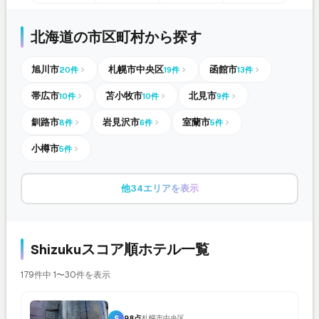
北海道の市区町村から探す
旭川市
札幌市中央区
函館市
20件
19件
13件
帯広市
苫小牧市
北見市
10件
10件
9件
釧路市
岩見沢市
室蘭市
8件
6件
5件
小樽市
5件
他34エリアを表示
Shizukuスコア順ホテル一覧
179件中 1〜30件を表示
S
98点
札幌市中央区