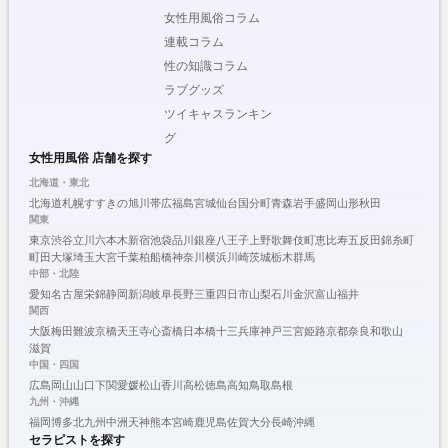
女性用風俗コラム
連載コラム
性の知識コラム
ラブグッズ
ツイキャスランキン
グ
女性用風俗 店舗を探す
北海道・東北
北海道
札幌
すすきの
旭川
帯広
福島
宮城
仙台
国分町
青森
岩手
盛岡
山形
秋田
関東
東京
渋谷
立川
六本木
新宿
池袋
品川
銀座
八王子
上野
歌舞伎町
恵比寿
五反田
錦糸町
町田
大塚
埼玉
大宮
千葉
柏
船橋
神奈川
横浜
川崎
茨城
栃木
群馬
中部・北陸
愛知
名古屋
栄
錦
静岡
新潟
岐阜
長野
三重
四日市
山梨
石川
金沢
富山
福井
関西
大阪
梅田
難波
京橋
天王寺
心斎橋
日本橋
十三
兵庫
神戸
三宮
姫路
京都
奈良
和歌山
滋賀
中国・四国
広島
岡山
山口
下関
愛媛
松山
香川
高松
徳島
高知
鳥取
島根
九州・沖縄
福岡
博多
北九州
中洲
天神
熊本
宮崎
鹿児島
佐賀
大分
長崎
沖縄
セラピストを探す