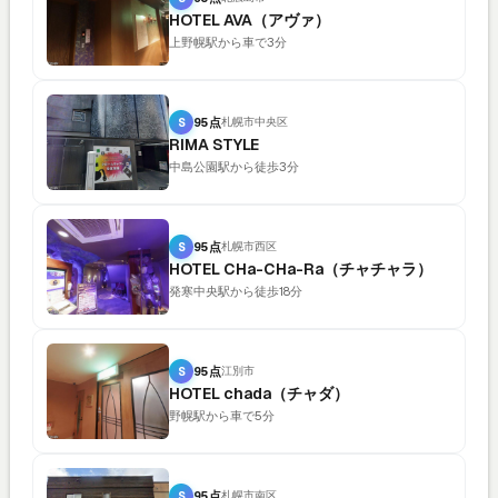
HOTEL AVA（アヴァ）
上野幌駅から車で3分
S
95点
札幌市中央区
RIMA STYLE
中島公園駅から徒歩3分
S
95点
札幌市西区
HOTEL CHa-CHa-Ra（チャチャラ）
発寒中央駅から徒歩18分
S
95点
江別市
HOTEL chada（チャダ）
野幌駅から車で5分
S
95点
札幌市南区