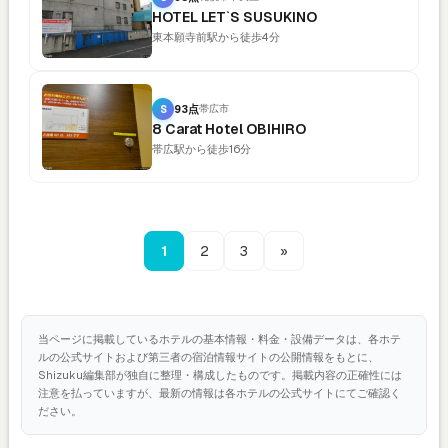
HOTEL LET`S SUSUKINO
東本願寺前駅から徒歩4分
S
93点
帯広市
8 Carat Hotel OBIHIRO
帯広駅から徒歩16分
1
2
3
»
当ページに掲載しているホテルの基本情報・料金・設備データは、各ホテ
ルの公式サイトおよび第三者の宿泊情報サイトの公開情報をもとに、
Shizuku編集部が独自に整理・構成したものです。掲載内容の正確性には
注意を払っていますが、最新の情報は各ホテルの公式サイトにてご確認く
ださい。