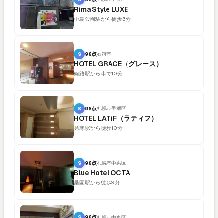
Rima Style LUXE
中島公園駅から徒歩3分
S
98点
石狩市
HOTEL GRACE（グレース）
篠路駅から車で10分
S
98点
札幌市手稲区
HOTEL LATiF（ラティフ）
発寒駅から徒歩10分
S
98点
札幌市中央区
Blue Hotel OCTA
桑園駅から徒歩9分
S
98点
札幌市中央区