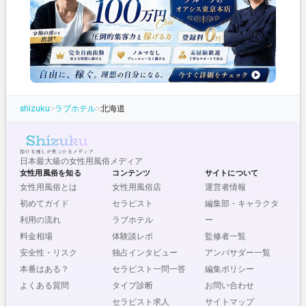
shizuku
>
ラブホテル
>
北海道
日本最大級の女性用風俗メディア
女性用風俗を知る
コンテンツ
サイトについて
女性用風俗とは
女性用風俗店
運営者情報
初めてガイド
セラピスト
編集部・キャラクタ
利用の流れ
ラブホテル
ー
料金相場
体験談レポ
監修者一覧
安全性・リスク
独占インタビュー
アンバサダー一覧
本番はある？
セラピスト一問一答
編集ポリシー
よくある質問
タイプ診断
お問い合わせ
セラピスト求人
サイトマップ