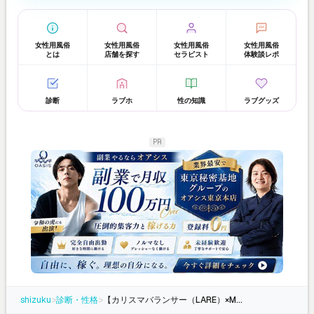
女性用風俗
女性用風俗
女性用風俗
女性用風俗
とは
店舗を探す
セラピスト
体験談レポ
診断
ラブホ
性の知識
ラブグッズ
PR
shizuku
>
診断・性格
>
【カリスマバランサー（LARE）×MBTI】対応タイプと掛け合わせ分析