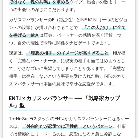
ではなく「魂の共鳴」を求める
タイプ。出会いの数より、一
つの出会いの深さにこだわります。
カリスマバランサーのE（独占性）とINFJのNi（一つのビジョ
ンへの没頭）が掛け合わさることで、
「この人だけ」に全て
を捧げる一途さ
は圧巻。パートナーの感情を深く理解しつ
つ、自分の理性で冷静に関係をナビゲートできます。
課題は、
「理想の相手」のイメージが高すぎること
。Niが描
く「完璧なパートナー像」に現実の相手を当てはめようとし
て、小さなズレに失望してしまうことがあります。「完璧な
相手」は存在しないという事実を受け入れた時、INFJのカリ
スマバランサーは本当の意味で幸せな恋愛ができます。
ENTJ × カリスマバランサー ── 「戦略家カップ
ル」型
Te-Ni-Se-FiスタックのENTJがカリスマバランサーになるケー
スは、
「外向的だが恋愛では理性的」というパターン
。仕事
では積極的にリードするのに、恋愛になると急に冷静にな