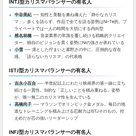
INTJ型カリスマバランサーの有名人
中谷美紀
── 知性と美貌を兼ね備えた「静かなカリス
マ」。多くを語らず、作品で全てを語る姿勢はNi-Te的。プ
ライベートでは一人の時間を大切にする内向型
椎名林檎
── 音楽業界の常識を覆し続ける戦略的クリエイ
ター。独自のビジョンを貫く姿勢にNiの強さが表れている
小雪
── 凛とした佇まいと寡黙さの中に、圧倒的な存在
感。「語らないカリスマ」の代表格
ISTJ型カリスマバランサーの有名人
吉永小百合
── 半世紀以上にわたり映画界の第一線に立ち
続ける一貫性。Si的な「正しいことを積み重ねる」姿勢
が、唯一無二のカリスマ性を生んでいる
高橋尚子
── マラソンでオリンピック金メダル。毎日の地
道なトレーニングを積み上げる忍耐力はISTJそのもの。控
えめだが芯の強いリーダーシップ
INFJ型カリスマバランサーの有名人