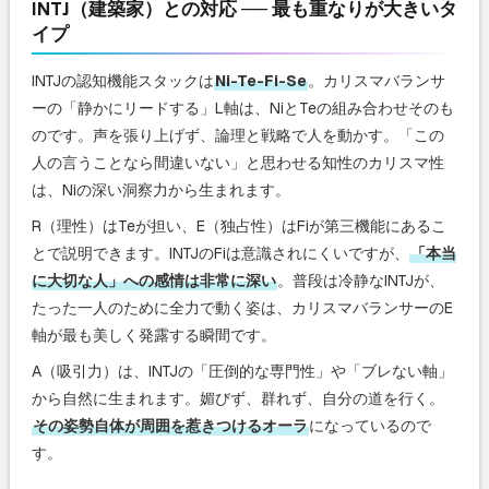
INTJ（建築家）との対応 ── 最も重なりが大きいタ
イプ
INTJの認知機能スタックは
Ni-Te-Fi-Se
。カリスマバランサ
ーの「静かにリードする」L軸は、NiとTeの組み合わせそのも
のです。声を張り上げず、論理と戦略で人を動かす。「この
人の言うことなら間違いない」と思わせる知性のカリスマ性
は、Niの深い洞察力から生まれます。
R（理性）はTeが担い、E（独占性）はFiが第三機能にあるこ
とで説明できます。INTJのFiは意識されにくいですが、
「本当
に大切な人」への感情は非常に深い
。普段は冷静なINTJが、
たった一人のために全力で動く姿は、カリスマバランサーのE
軸が最も美しく発露する瞬間です。
A（吸引力）は、INTJの「圧倒的な専門性」や「ブレない軸」
から自然に生まれます。媚びず、群れず、自分の道を行く。
その姿勢自体が周囲を惹きつけるオーラ
になっているので
す。