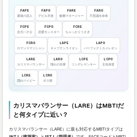
FAPE
FAPO
FARE
FARO
最後の恋人
デビル天使
敏腕マネージャー
不思議生命体
FCPE
FCPO
FCRE
忠犬ハチ公
恋愛モンスター
ちゃっかりうさぎ
FCRO
LAPE
LAPO
ロマンスマジシャン
キャプテンライオン
パーフェクトカメレオン
LARE
LARO
LCPE
LCPO
カリスマバランサー
憧れの先輩
ツンデレヤンキー
主役体質
LCRE
LCRO
隠れベイビー
ボス猫
カリスマバランサー（LARE）はMBTIだ
と何タイプに近い？
カリスマバランサー（LARE）に最も対応するMBTIタイプは
INTJ（建築家）
と
ISTJ（管理者）
です。FACEコードとMBTI