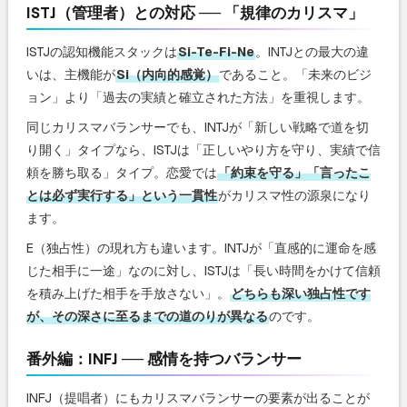
ISTJ（管理者）との対応 ── 「規律のカリスマ」
ISTJの認知機能スタックは
Si-Te-Fi-Ne
。INTJとの最大の違
いは、主機能が
Si（内向的感覚）
であること。「未来のビジ
ョン」より「過去の実績と確立された方法」を重視します。
同じカリスマバランサーでも、INTJが「新しい戦略で道を切
り開く」タイプなら、ISTJは「正しいやり方を守り、実績で信
頼を勝ち取る」タイプ。恋愛では
「約束を守る」「言ったこ
とは必ず実行する」という一貫性
がカリスマ性の源泉になり
ます。
E（独占性）の現れ方も違います。INTJが「直感的に運命を感
じた相手に一途」なのに対し、ISTJは「長い時間をかけて信頼
を積み上げた相手を手放さない」。
どちらも深い独占性です
が、その深さに至るまでの道のりが異なる
のです。
番外編：INFJ ── 感情を持つバランサー
INFJ（提唱者）にもカリスマバランサーの要素が出ることが