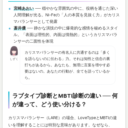
宮崎あおい
── 穏やかな雰囲気の中に、役柄を通じた深い
人間理解が光る。Ni-Feの「人の本質を見抜く力」がカリス
マバランサーとして発露
蒼井優
── 静かな演技の中に爆発的な感情を秘めるスタイ
ル。「表面は理性的、内面は情熱的」というカリスマバラ
ンサーの二面性を体現
カリスマバランサーの有名人に共通するのは「多く
を語らないのに伝わる」力。それは知性と信念の裏
しずく
打ちがあるから。あなたも、無理に言葉を増やす必
要はないの。あなたの行動が、全てを語っているか
ら。
ラブタイプ診断とMBTI診断の違い ── 何
が違って、どう使い分ける？
カリスマバランサー（LARE）の場合、LoveTypeとMBTIの違
いを理解することには特別な意味があります。なぜなら、