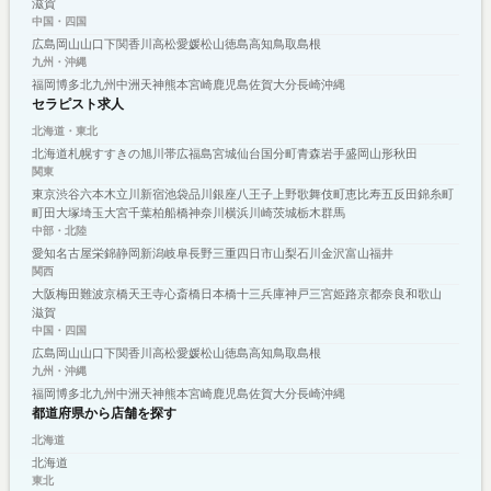
滋賀
中国・四国
広島
岡山
山口
下関
香川
高松
愛媛
松山
徳島
高知
鳥取
島根
九州・沖縄
福岡
博多
北九州
中洲
天神
熊本
宮崎
鹿児島
佐賀
大分
長崎
沖縄
セラピスト求人
北海道・東北
北海道
札幌
すすきの
旭川
帯広
福島
宮城
仙台
国分町
青森
岩手
盛岡
山形
秋田
関東
東京
渋谷
六本木
立川
新宿
池袋
品川
銀座
八王子
上野
歌舞伎町
恵比寿
五反田
錦糸町
町田
大塚
埼玉
大宮
千葉
柏
船橋
神奈川
横浜
川崎
茨城
栃木
群馬
中部・北陸
愛知
名古屋
栄
錦
静岡
新潟
岐阜
長野
三重
四日市
山梨
石川
金沢
富山
福井
関西
大阪
梅田
難波
京橋
天王寺
心斎橋
日本橋
十三
兵庫
神戸
三宮
姫路
京都
奈良
和歌山
滋賀
中国・四国
広島
岡山
山口
下関
香川
高松
愛媛
松山
徳島
高知
鳥取
島根
九州・沖縄
福岡
博多
北九州
中洲
天神
熊本
宮崎
鹿児島
佐賀
大分
長崎
沖縄
都道府県から店舗を探す
北海道
北海道
東北