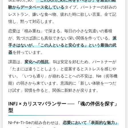
験からデータベース化している
タイプ。パートナーの好みの
レストラン、嫌いな食べ物、疲れた時に欲しい言葉。全て記
憶し、黙って対応します。
恋愛は「積み重ね」で深まる。毎日の小さな気遣いの蓄積
が、気づけば誰にも真似できない深い関係を作っている。
派
手さはないが、「この人といると安心する」という最強の武
器
を持っています。
課題は、
変化への抵抗
。Siは安定を好むため、パートナーが
「たまには違うことしよう」と提案するとストレスを感じや
すい。「いつも通り」が崩れることへの不安は、Ne（劣等機
能）の弱さから来ています。意識的に「新しい体験を一つだ
け試す」習慣を作ると、関係に新鮮さが戻ります。
INFJ × カリスマバランサー ── 「魂の伴侶を探す」
型
Ni-Fe-Ti-Seの組み合わせは、
恋愛において「表面的な魅力」