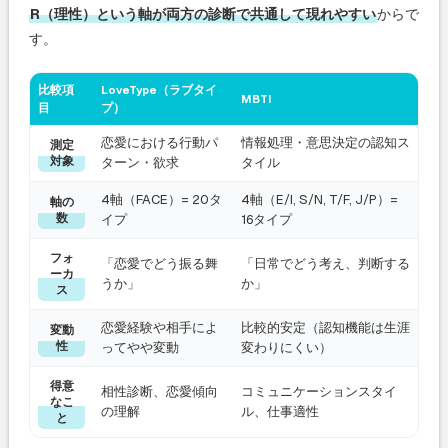
R（理性）という軸が両方の診断で共通して現れやすい
からで
す。
比較項
LoveType（ラブタイ
MBTI
目
プ）
恋愛における行動パ
情報処理・意思決定の認知ス
測定
対象
ターン・欲求
タイル
4軸（FACE）= 20タ
4軸（E/I, S/N, T/F, J/P）=
軸の
数
イプ
16タイプ
フォ
「恋愛でどう振る舞
「日常でどう考え、判断する
ーカ
うか」
か」
ス
恋愛経験や相手によ
比較的安定（認知機能は生涯
変動
性
ってやや変動
変わりにくい）
得意
相性診断、恋愛傾向
コミュニケーションスタイ
なこ
の理解
ル、仕事適性
と