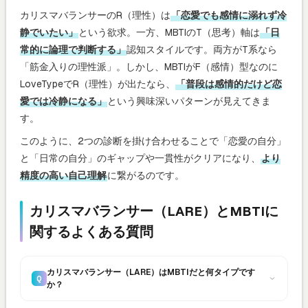
カリスマバランサーのR（理性）は
「恋愛でも感情に溺れず冷
静でいたい」
という欲求。一方、MBTIのT（思考）軸は
「日
常的に論理で判断する」
認知スタイルです。両方がT系なら
「筋金入りの理性派」。しかし、MBTIがF（感情）型なのに
LoveTypeでR（理性）が出たなら、
「普段は感情的だけど恋
愛では冷静になる」
という興味深いパターンが見えてきま
す。
このように、2つの診断を掛け合わせることで「恋愛の自分」
と「日常の自分」のギャップや一貫性がクリアになり、
より
精度の高い自己理解
に繋がるのです。
カリスマバランサー（LARE）とMBTIに
関するよくある質問
カリスマバランサー（LARE）はMBTIだと何タイプです
Q
か？