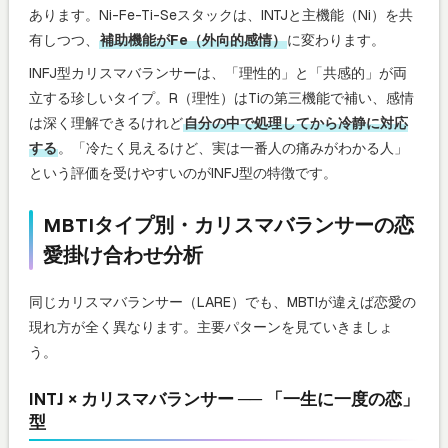
あります。Ni-Fe-Ti-Seスタックは、INTJと主機能（Ni）を共
有しつつ、
補助機能がFe（外向的感情）
に変わります。
INFJ型カリスマバランサーは、「理性的」と「共感的」が両
立する珍しいタイプ。R（理性）はTiの第三機能で補い、感情
は深く理解できるけれど
自分の中で処理してから冷静に対応
する
。「冷たく見えるけど、実は一番人の痛みがわかる人」
という評価を受けやすいのがINFJ型の特徴です。
MBTIタイプ別・カリスマバランサーの恋
愛掛け合わせ分析
同じカリスマバランサー（LARE）でも、MBTIが違えば恋愛の
現れ方が全く異なります。主要パターンを見ていきましょ
う。
INTJ × カリスマバランサー ── 「一生に一度の恋」
型