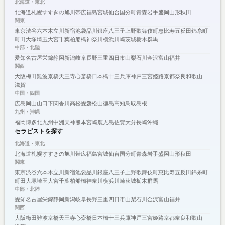
北海道・東北
北海道
札幌
すすきの
旭川
帯広
福島
宮城
仙台
国分町
青森
岩手
盛岡
山形
秋田
関東
東京
渋谷
六本木
立川
新宿
池袋
品川
銀座
八王子
上野
歌舞伎町
恵比寿
五反田
錦糸町
町田
大塚
埼玉
大宮
千葉
柏
船橋
神奈川
横浜
川崎
茨城
栃木
群馬
中部・北陸
愛知
名古屋
栄
錦
静岡
新潟
岐阜
長野
三重
四日市
山梨
石川
金沢
富山
福井
関西
大阪
梅田
難波
京橋
天王寺
心斎橋
日本橋
十三
兵庫
神戸
三宮
姫路
京都
奈良
和歌山
滋賀
中国・四国
広島
岡山
山口
下関
香川
高松
愛媛
松山
徳島
高知
鳥取
島根
九州・沖縄
福岡
博多
北九州
中洲
天神
熊本
宮崎
鹿児島
佐賀
大分
長崎
沖縄
セラピストを探す
北海道・東北
北海道
札幌
すすきの
旭川
帯広
福島
宮城
仙台
国分町
青森
岩手
盛岡
山形
秋田
関東
東京
渋谷
六本木
立川
新宿
池袋
品川
銀座
八王子
上野
歌舞伎町
恵比寿
五反田
錦糸町
町田
大塚
埼玉
大宮
千葉
柏
船橋
神奈川
横浜
川崎
茨城
栃木
群馬
中部・北陸
愛知
名古屋
栄
錦
静岡
新潟
岐阜
長野
三重
四日市
山梨
石川
金沢
富山
福井
関西
大阪
梅田
難波
京橋
天王寺
心斎橋
日本橋
十三
兵庫
神戸
三宮
姫路
京都
奈良
和歌山