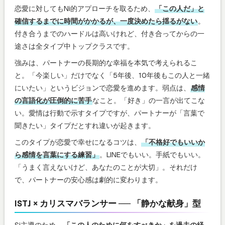
恋愛に対してもNi的アプローチを取るため、
「この人だ」と
確信するまでに時間がかかるが、一度決めたら揺るがない
。
付き合うまでのハードルは高いけれど、付き合ってからの一
途さは全タイプ中トップクラスです。
強みは、パートナーの長期的な幸福を本気で考えられるこ
と。「今楽しい」だけでなく「5年後、10年後もこの人と一緒
にいたい」というビジョンで恋愛を進めます。弱点は、
感情
の言語化が圧倒的に苦手
なこと。「好き」の一言が出てこな
い。愛情は行動で示すタイプですが、パートナーが「言葉で
聞きたい」タイプだとすれ違いが起きます。
このタイプが恋愛で幸せになるコツは、
「不格好でもいいか
ら感情を言葉にする練習」
。LINEでもいい。手紙でもいい。
「うまく言えないけど、あなたのことが大切」。それだけ
で、パートナーの安心感は劇的に変わります。
ISTJ × カリスマバランサー ── 「静かな献身」型
Si主導のため、
「この人のために何をすべきか」を過去の経