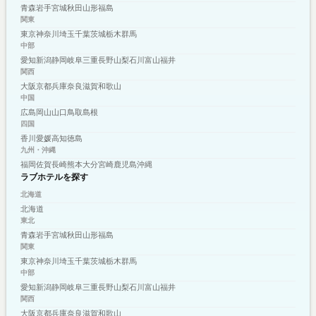
青森
岩手
宮城
秋田
山形
福島
関東
東京
神奈川
埼玉
千葉
茨城
栃木
群馬
中部
愛知
新潟
静岡
岐阜
三重
長野
山梨
石川
富山
福井
関西
大阪
京都
兵庫
奈良
滋賀
和歌山
中国
広島
岡山
山口
鳥取
島根
四国
香川
愛媛
高知
徳島
九州・沖縄
福岡
佐賀
長崎
熊本
大分
宮崎
鹿児島
沖縄
ラブホテルを探す
北海道
北海道
東北
青森
岩手
宮城
秋田
山形
福島
関東
東京
神奈川
埼玉
千葉
茨城
栃木
群馬
中部
愛知
新潟
静岡
岐阜
三重
長野
山梨
石川
富山
福井
関西
大阪
京都
兵庫
奈良
滋賀
和歌山