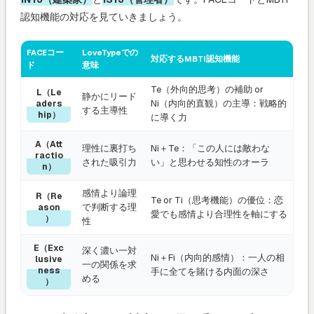
認知機能の対応を見ていきましょう。
FACEコー
LoveTypeでの
対応するMBTI認知機能
ド
意味
Te（外向的思考）の補助 or
L（Le
静かにリード
Ni（内向的直観）の主導：戦略的
aders
する主導性
hip）
に導く力
A（Att
理性に裏打ち
Ni＋Te：「この人には敵わな
ractio
された吸引力
い」と思わせる知性のオーラ
n）
感情より論理
R（Re
Te or Ti（思考機能）の優位：恋
で判断する理
ason
愛でも感情より合理性を軸にする
）
性
E（Exc
深く濃い一対
Ni＋Fi（内向的感情）：一人の相
lusive
一の関係を求
ness
手に全てを賭ける内面の深さ
める
）