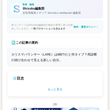
監修・編集
Shizuku編集部
女性用風俗メディア shizuku-media.com 編集部
本コンテンツはShizuku編集部が独自の基準に基づき制
制作・運営ポリシー
作していますが、
一部プロモーションを含みます
。
この記事の要約
カリスマバランサー（LARE）はMBTIだと何タイプ？両診断
の掛け合わせで見える新しい自分。
目次
もっと見る
PR