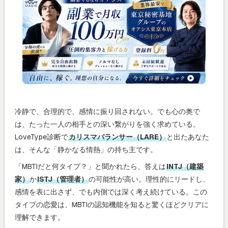
冷静で、合理的で、感情に振り回されない。でも心の奥で
は、たった一人の相手との深い繋がりを強く求めている。
LoveType診断で
カリスマバランサー（LARE）
と出たあなた
は、そんな「静かなる情熱」の持ち主です。
「MBTIだと何タイプ？」と聞かれたら、答えは
INTJ（建築
家）
か
ISTJ（管理者）
の可能性が高い。理性的にリードし、
感情を表に出さず、でも内側では深く考え続けている。この
タイプの恋愛は、MBTIの認知機能を知ると驚くほどクリアに
理解できます。