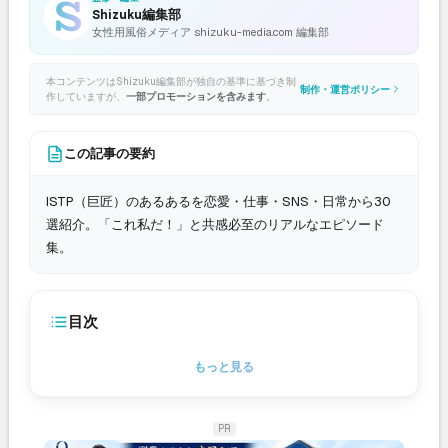
Shizuku編集部
女性用風俗メディア shizuku-media.com 編集部
本コンテンツはShizuku編集部が独自の基準に基づき制
制作・運営ポリシー
作していますが、
一部プロモーションを含みます
。
この記事の要約
ISTP（巨匠）のあるあるを恋愛・仕事・SNS・日常から30
選紹介。「これ私だ！」と共感必至のリアルなエピソード
集。
目次
もっと見る
PR