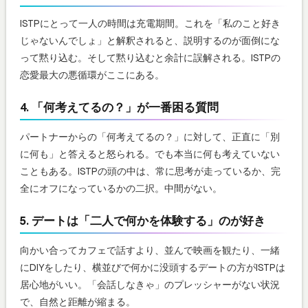
ISTPにとって一人の時間は充電期間。これを「私のこと好き
じゃないんでしょ」と解釈されると、説明するのが面倒にな
って黙り込む。そして黙り込むと余計に誤解される。ISTPの
恋愛最大の悪循環がここにある。
4. 「何考えてるの？」が一番困る質問
パートナーからの「何考えてるの？」に対して、正直に「別
に何も」と答えると怒られる。でも本当に何も考えていない
こともある。ISTPの頭の中は、常に思考が走っているか、完
全にオフになっているかの二択。中間がない。
5. デートは「二人で何かを体験する」のが好き
向かい合ってカフェで話すより、並んで映画を観たり、一緒
にDIYをしたり、横並びで何かに没頭するデートの方がISTPは
居心地がいい。「会話しなきゃ」のプレッシャーがない状況
で、自然と距離が縮まる。