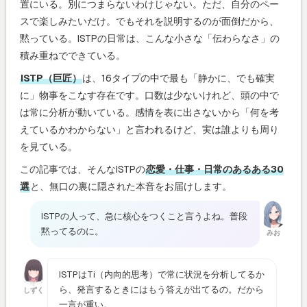
置にいる。別につまらないわけじゃない。ただ、自分のペー
スで楽しみたいだけ。でもそれを説明するのが面倒だから、
黙っている。ISTPの日常は、こんな小さな「伝わらなさ」の
積み重ねでできている。
ISTP（巨匠）
は、16タイプの中で最も「静かに、でも確実
に」物事をこなす存在です。口数は少ないけれど、頭の中で
は常に分析が動いている。感情を表に出さないから「何を考
えているかわからない」と言われるけど、実は誰よりも周り
を見ている。
この記事では、そんなISTPの
恋愛・仕事・日常のあるある30
選
と、無口の裏に隠された本音をお届けします。
ISTPの人って、急に核心をつくこと言うよね。普段
黙ってるのに。
みお
ISTPはTi（内向的思考）で常に状況を分析してるか
ら、発言するときにはもう答えが出てるの。だから
しずく
一言が重い。