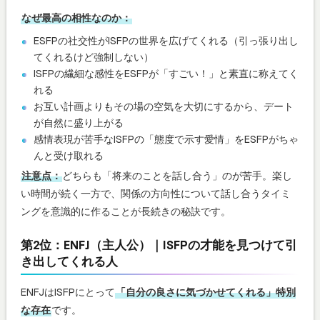
なぜ最高の相性なのか：
ESFPの社交性がISFPの世界を広げてくれる（引っ張り出し
てくれるけど強制しない）
ISFPの繊細な感性をESFPが「すごい！」と素直に称えてく
れる
お互い計画よりもその場の空気を大切にするから、デート
が自然に盛り上がる
感情表現が苦手なISFPの「態度で示す愛情」をESFPがちゃ
んと受け取れる
注意点：
どちらも「将来のことを話し合う」のが苦手。楽し
い時間が続く一方で、関係の方向性について話し合うタイミ
ングを意識的に作ることが長続きの秘訣です。
第2位：ENFJ（主人公）｜ISFPの才能を見つけて引
き出してくれる人
ENFJはISFPにとって
「自分の良さに気づかせてくれる」特別
な存在
です。