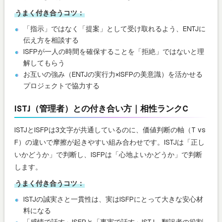
うまく付き合うコツ：
「指示」ではなく「提案」として受け取れるよう、ENTJに
伝え方を相談する
ISFPが一人の時間を確保することを「拒絶」ではないと理
解してもらう
お互いの強み（ENTJの実行力×ISFPの美意識）を活かせる
プロジェクトで協力する
ISTJ（管理者）との付き合い方｜相性ランクC
ISTJとISFPは3文字が共通しているのに、価値判断の軸（T vs
F）の違いで摩擦が起きやすい組み合わせです。ISTJは「正し
いかどうか」で判断し、ISFPは「心地よいかどうか」で判断
します。
うまく付き合うコツ：
ISTJの誠実さと一貫性は、実はISFPにとって大きな安心材
料になる
「感情で話す」ISFPと「事実で話す」ISTJ、翻訳者の役割