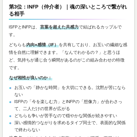
第3位：INFP（仲介者）｜魂の深いところで繋がれ
る相手
ISFPとINFPは、
言葉を超えた共感力
で結ばれるカップルで
す。
どちらも
内向×感情（IF）
を共有しており、お互いの繊細な感
情を自然に理解できます。「なんでわかるの？」と思うほ
ど、気持ちが通じ合う瞬間があるのがこの組み合わせの特徴
です。
なぜ相性が良いのか：
お互いの「静かな時間」を大切にできる。沈黙が苦になら
ない
ISFPの「今を楽しむ力」とINFPの「想像力」が合わさっ
て、二人だけの世界が広がる
どちらも争いが苦手なので穏やかな関係が続きやすい
深い感情的つながりを求めるタイプ同士で、表面的な関係
で終わらない