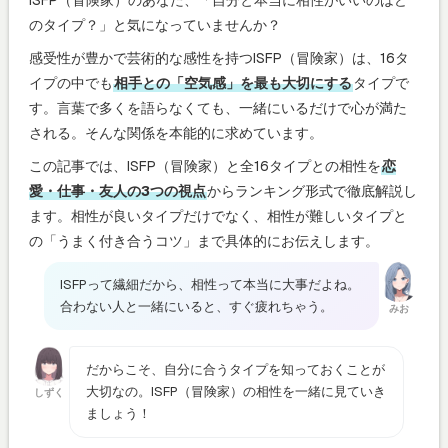
のタイプ？」と気になっていませんか？
感受性が豊かで芸術的な感性を持つISFP（冒険家）は、16タ
イプの中でも
相手との「空気感」を最も大切にする
タイプで
す。言葉で多くを語らなくても、一緒にいるだけで心が満た
される。そんな関係を本能的に求めています。
この記事では、ISFP（冒険家）と全16タイプとの相性を
恋
愛・仕事・友人の3つの視点
からランキング形式で徹底解説し
ます。相性が良いタイプだけでなく、相性が難しいタイプと
の「うまく付き合うコツ」まで具体的にお伝えします。
ISFPって繊細だから、相性って本当に大事だよね。
合わない人と一緒にいると、すぐ疲れちゃう。
みお
だからこそ、自分に合うタイプを知っておくことが
大切なの。ISFP（冒険家）の相性を一緒に見ていき
しずく
ましょう！