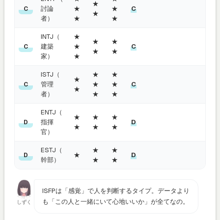
★
討論
★
★
C
C
★
者）
★
★
INTJ（
★
★
★
建築
★
C
C
★
★
家）
★
ISTJ（
★
★
★
管理
★
★
C
C
★
者）
★
★
ENTJ（
★
★
★
指揮
D
D
★
★
★
官）
ESTJ（
★
★
★
D
D
幹部）
★
★
ISFPは「感覚」で人を判断するタイプ。データより
も「この人と一緒にいて心地いいか」が全てなの。
しずく