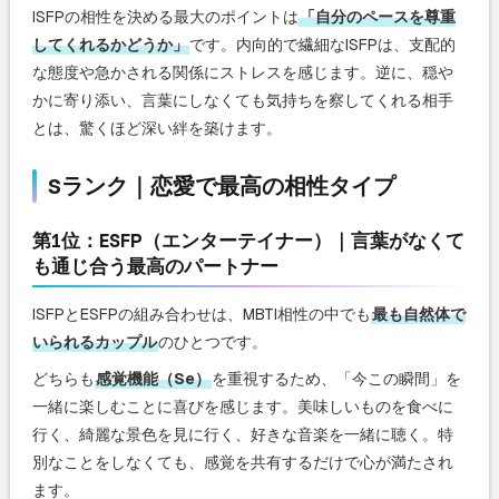
ISFPの相性を決める最大のポイントは
「自分のペースを尊重
してくれるかどうか」
です。内向的で繊細なISFPは、支配的
な態度や急かされる関係にストレスを感じます。逆に、穏や
かに寄り添い、言葉にしなくても気持ちを察してくれる相手
とは、驚くほど深い絆を築けます。
Sランク｜恋愛で最高の相性タイプ
第1位：ESFP（エンターテイナー）｜言葉がなくて
も通じ合う最高のパートナー
ISFPとESFPの組み合わせは、MBTI相性の中でも
最も自然体で
いられるカップル
のひとつです。
どちらも
感覚機能（Se）
を重視するため、「今この瞬間」を
一緒に楽しむことに喜びを感じます。美味しいものを食べに
行く、綺麗な景色を見に行く、好きな音楽を一緒に聴く。特
別なことをしなくても、感覚を共有するだけで心が満たされ
ます。