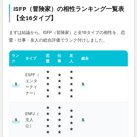
ISFP（冒険家）の相性ランキング一覧表
【全16タイプ】
まずは結論から。ISFP（冒険家）と全16タイプの相性を、恋
愛・仕事・友人の総合評価でランク付けしました。
ラン
恋
仕
友
タイプ
総合
ク
愛
事
人
★
★
ESFP（
★
★
★
エンタ
★
★
★
S
S
ーテイ
★
★
★
ナー）
★
★
★
★
★
★
ENFJ（
★
★
★
主人
★
★
S
S
★
公）
★
★
★
★
★