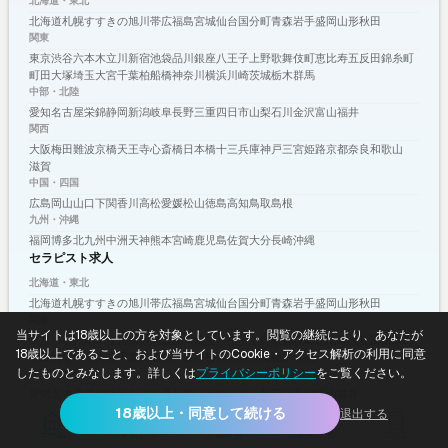
北海道・東北
北海道
札幌
すすきの
旭川
帯広
福島
宮城
仙台
国分町
青森
岩手
盛岡
山形
秋田
関東
東京
渋谷
六本木
立川
新宿
池袋
品川
銀座
八王子
上野
歌舞伎町
恵比寿
五反田
錦糸町
町田
大塚
埼玉
大宮
千葉
柏
船橋
神奈川
横浜
川崎
茨城
栃木
群馬
中部・北陸
愛知
名古屋
栄
錦
静岡
新潟
岐阜
長野
三重
四日市
山梨
石川
金沢
富山
福井
関西
大阪
梅田
難波
京橋
天王寺
心斎橋
日本橋
十三
兵庫
神戸
三宮
姫路
京都
奈良
和歌山
滋賀
中国・四国
広島
岡山
山口
下関
香川
高松
愛媛
松山
徳島
高知
鳥取
島根
九州・沖縄
福岡
博多
北九州
中洲
天神
熊本
宮崎
鹿児島
佐賀
大分
長崎
沖縄
セラピスト求人
北海道・東北
北海道
札幌
すすきの
旭川
帯広
福島
宮城
仙台
国分町
青森
岩手
盛岡
山形
秋田
関東
当サイトは18歳以上の方を対象としています。閲覧の継続により、あなたが
東京
渋谷
六本木
立川
新宿
池袋
品川
銀座
八王子
上野
歌舞伎町
恵比寿
五反田
錦糸町
18歳以上であること、および当サイトのCookie・アクセス解析の利用に同意
町田
大塚
埼玉
大宮
千葉
柏
船橋
神奈川
横浜
川崎
茨城
栃木
群馬
したものとみなします。詳しくは
プライバシーポリシー
をご覧ください。
中部・北陸
愛知
名古屋
栄
錦
静岡
新潟
岐阜
長野
三重
四日市
山梨
石川
金沢
富山
福井
関西
18歳以上・同意して続ける
退出する
大阪
梅田
難波
京橋
天王寺
心斎橋
日本橋
十三
兵庫
神戸
三宮
姫路
京都
奈良
和歌山
ホーム
女風とは
店舗検索
体験談レポ
コラム
滋賀