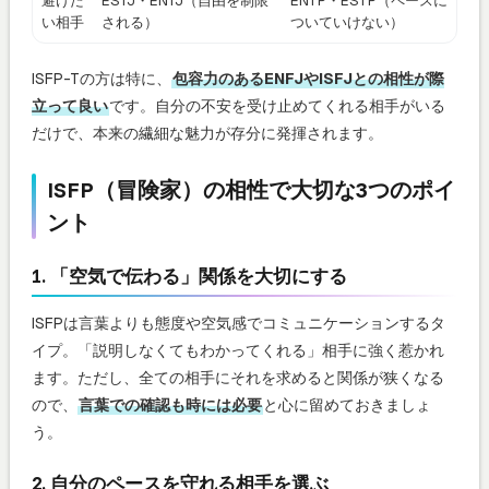
避けた
ESTJ・ENTJ（自由を制限
ENTP・ESTP（ペースに
い相手
される）
ついていけない）
ISFP-Tの方は特に、
包容力のあるENFJやISFJとの相性が際
立って良い
です。自分の不安を受け止めてくれる相手がいる
だけで、本来の繊細な魅力が存分に発揮されます。
ISFP（冒険家）の相性で大切な3つのポイ
ント
1. 「空気で伝わる」関係を大切にする
ISFPは言葉よりも態度や空気感でコミュニケーションするタ
イプ。「説明しなくてもわかってくれる」相手に強く惹かれ
ます。ただし、全ての相手にそれを求めると関係が狭くなる
ので、
言葉での確認も時には必要
と心に留めておきましょ
う。
2. 自分のペースを守れる相手を選ぶ