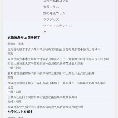
女性用風俗コラム
連載コラム
性の知識コラム
ラブグッズ
ツイキャスランキン
グ
女性用風俗 店舗を探す
北海道・東北
北海道
札幌
すすきの
旭川
帯広
福島
宮城
仙台
国分町
青森
岩手
盛岡
山形
秋田
関東
東京
渋谷
六本木
立川
新宿
池袋
品川
銀座
八王子
上野
歌舞伎町
恵比寿
五反田
錦糸町
町田
大塚
埼玉
大宮
千葉
柏
船橋
神奈川
横浜
川崎
茨城
栃木
群馬
中部・北陸
愛知
名古屋
栄
錦
静岡
新潟
岐阜
長野
三重
四日市
山梨
石川
金沢
富山
福井
関西
大阪
梅田
難波
京橋
天王寺
心斎橋
日本橋
十三
兵庫
神戸
三宮
姫路
京都
奈良
和歌山
滋賀
中国・四国
広島
岡山
山口
下関
香川
高松
愛媛
松山
徳島
高知
鳥取
島根
九州・沖縄
福岡
博多
北九州
中洲
天神
熊本
宮崎
鹿児島
佐賀
大分
長崎
沖縄
セラピストを探す