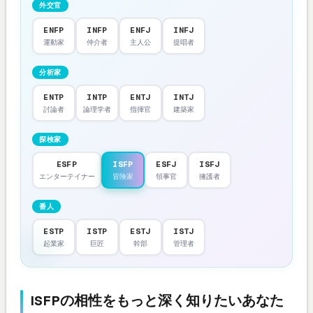
外交官
ENFP
INFP
ENFJ
INFJ
運動家
仲介者
主人公
提唱者
分析家
ENTP
INTP
ENTJ
INTJ
討論者
論理学者
指揮官
建築家
探検家
ESFP
ISFP
ESFJ
ISFJ
エンターテイナー
冒険家
領事官
擁護者
番人
ESTP
ISTP
ESTJ
ISTJ
起業家
巨匠
幹部
管理者
ISFPの相性をもっと深く知りたいあなた