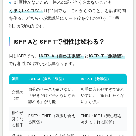
計画性がないため、将来の話が全く進まないことも
うまくいくコツ：
月に1回でも「これからのこと」を話す時間
を作る。どちらかが意識的にリード役を交代で担う「当番
制」が効果的です。
ISFP-AとISFP-Tで相性は変わる？
同じISFPでも、
ISFP-A（自己主張型）
と
ISFP-T（激動型）
では相性の出方が少し異なります。
項目
ISFP-A（自己主張型）
ISFP-T（激動型）
自分のペースを崩さない。
相手に合わせすぎて疲れ
恋愛の
「好きだけど合わないなら
やすい。「嫌われたくな
傾向
離れる」が可能
い」が強い
相性が
ESFP・ENFP（刺激し合え
ENFJ・ISFJ（安心感を
良くな
る関係）
与えてくれる関係）
る相手