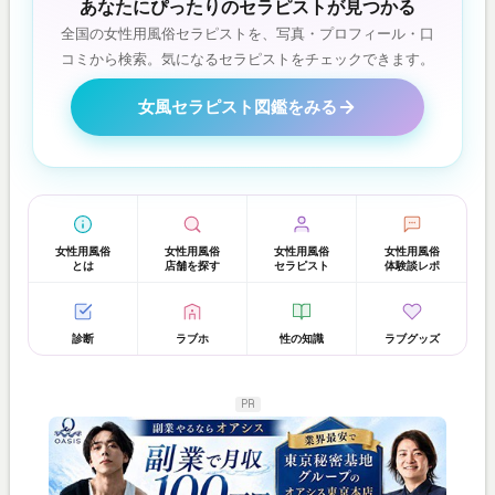
あなたにぴったりのセラピストが見つかる
全国の女性用風俗セラピストを、写真・プロフィール・口
コミから検索。気になるセラピストをチェックできます。
女風セラピスト図鑑をみる
女性用風俗
女性用風俗
女性用風俗
女性用風俗
とは
店舗を探す
セラピスト
体験談レポ
診断
ラブホ
性の知識
ラブグッズ
PR