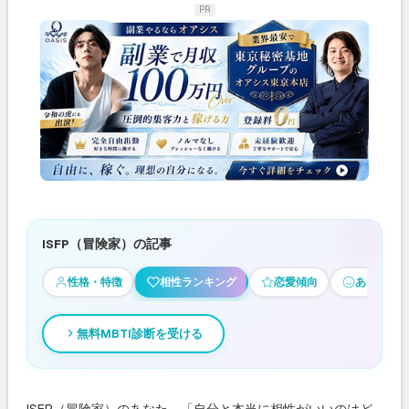
PR
ISFP（冒険家）の記事
性格・特徴
相性ランキング
恋愛傾向
あるある
無料MBTI診断を受ける
ISFP（冒険家）のあなた、「自分と本当に相性がいいのはど