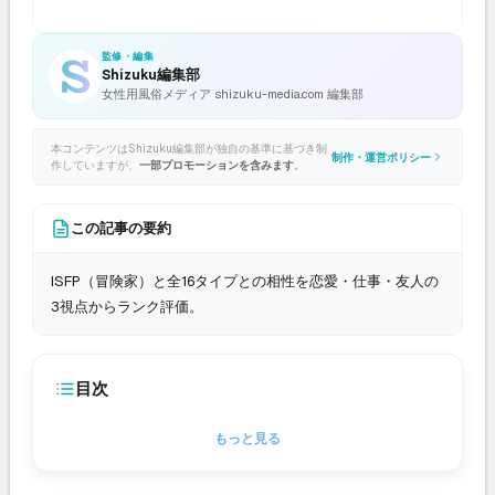
監修・編集
Shizuku編集部
女性用風俗メディア shizuku-media.com 編集部
本コンテンツはShizuku編集部が独自の基準に基づき制
制作・運営ポリシー
作していますが、
一部プロモーションを含みます
。
この記事の要約
ISFP（冒険家）と全16タイプとの相性を恋愛・仕事・友人の
3視点からランク評価。
目次
もっと見る