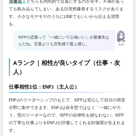
注意点：
どちらも内向的で言葉にするのが苦手。不満があっ
ても飲み込んでしまい、ある日突然爆発するリスクがありま
す。小さなモヤモヤのうちにLINEでもいいから伝える習慣
を。
ISFPの恋愛って「一緒にいて心地いい」が最優先な
んだね。言葉よりも空気感で選ぶ感じ。
みお
Aランク｜相性が良いタイプ（仕事・友
人）
仕事相性1位：ENFJ（主人公）
ENFJのリーダーシップのもとで、ISFPは安心して自分の得意
分野に集中できます。ENFJは命令型ではなく「一緒にやろ
う」型のリーダーなので、ISFPの自律性を損なわない。ISFP
の丁寧な仕事ぶりをENFJが評価してくれる好循環が生まれま
す。