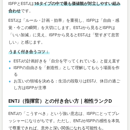
ISFPとESTJは
16タイプの中で最も価値観が対立しやすい組み
合わせ
です。
ESTJは「ルール・計画・効率」を重視し、ISFPは「自由・感
覚・今この瞬間」を大切にします。ESTJから見るとISFPは
「いい加減」に見え、ISFPから見るとESTJは「堅すぎて息苦
しい」と感じます。
うまく付き合うコツ：
ESTJの計画好きを「自分を守ってくれている」と捉え直す
ISFPの自由さを「創造性」として理解してもらう場面を作
る
お互いの領域を決める：生活の段取りはESTJ、休日の過ご
し方はISFPが主導
ENTJ（指揮官）との付き合い方｜相性ランクD
ENTJの「こうすべき」という強い意志は、ISFPにとってプレ
ッシャーになりがちです。ただし、ENTJがISFPの感性を本気
で尊重できれば、意外と深い関係になれる可能性も。