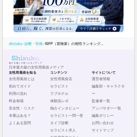
shizuku
>
診断・性格
>
ISFP（冒険家）の相性ランキング｜恋愛・仕事で相性が良い/悪いMBTIタイプ【全16タイプ完全版】
日本最大級の女性用風俗メディア
女性用風俗を知る
コンテンツ
サイトについて
女性用風俗とは
女性用風俗店
運営者情報
初めてガイド
セラピスト
編集部・キャラクタ
利用の流れ
ラブホテル
ー
料金相場
体験談レポ
監修者一覧
安全性・リスク
独占インタビュー
アンバサダー一覧
本番はある？
セラピスト一問一答
編集ポリシー
よくある質問
タイプ診断
お問い合わせ
セラピスト求人
サイトマップ