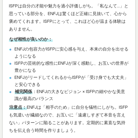
ISFPは自分の才能や魅力を過小評価しがち。「私なんて…」と
思っている部分を、ENFJは驚くほど正確に見抜いて、心から
褒めてくれます。ISFPにとって、これほど心が温まる体験は
ありません。
なぜ相性が良いのか：
ENFJの包容力がISFPに安心感を与え、本来の自分を出せる
ようになる
ISFPの芸術的な感性にENFJが深く感動し、お互いの世界が
豊かになる
ENFJがリードしてくれるからISFPが「受け身でも大丈夫」
と安心できる
補完関係
：ENFJの大きなビジョン × ISFPの細やかな美意
識が最高のバランス
注意点：
ENFJは「相手のため」に自分を犠牲にしがち。ISFP
も気遣いが繊細なので、お互いに「遠慮しすぎて本音を言え
ない」パターンに陥ることがあります。定期的に素直な気持
ちを伝え合う時間を作りましょう。