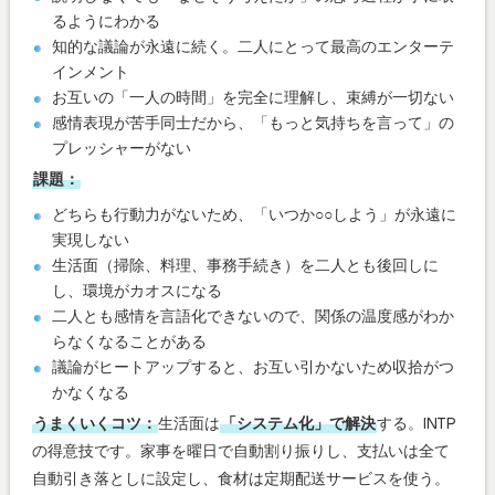
るようにわかる
知的な議論が永遠に続く。二人にとって最高のエンターテ
インメント
お互いの「一人の時間」を完全に理解し、束縛が一切ない
感情表現が苦手同士だから、「もっと気持ちを言って」の
プレッシャーがない
課題：
どちらも行動力がないため、「いつか○○しよう」が永遠に
実現しない
生活面（掃除、料理、事務手続き）を二人とも後回しに
し、環境がカオスになる
二人とも感情を言語化できないので、関係の温度感がわか
らなくなることがある
議論がヒートアップすると、お互い引かないため収拾がつ
かなくなる
うまくいくコツ：
生活面は
「システム化」で解決
する。INTP
の得意技です。家事を曜日で自動割り振りし、支払いは全て
自動引き落としに設定し、食材は定期配送サービスを使う。