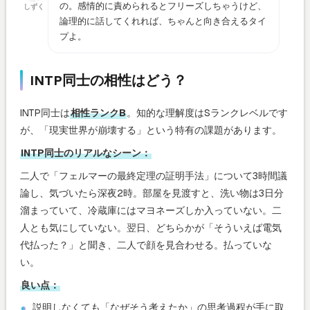
の。感情的に責められるとフリーズしちゃうけど、
しずく
論理的に話してくれれば、ちゃんと向き合えるタイ
プよ。
INTP同士の相性はどう？
INTP同士は
相性ランクB
。知的な理解度はSランクレベルです
が、「現実世界が崩壊する」という特有の課題があります。
INTP同士のリアルなシーン：
二人で「フェルマーの最終定理の証明手法」について3時間議
論し、気づいたら深夜2時。部屋を見渡すと、洗い物は3日分
溜まっていて、冷蔵庫にはマヨネーズしか入っていない。二
人とも気にしていない。翌日、どちらかが「そういえば電気
代払った？」と聞き、二人で顔を見合わせる。払っていな
い。
良い点：
説明しなくても「なぜそう考えたか」の思考過程が手に取