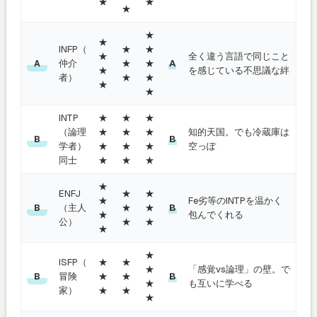
★
★
★
★
★
INFP（
★
★
★
全く違う言語で同じこと
仲介
★
★
A
A
★
を感じている不思議な絆
者）
★
★
★
★
INTP
★
★
★
（論理
★
★
★
知的天国。でも冷蔵庫は
B
B
学者）
★
★
★
空っぽ
同士
★
★
★
★
ENFJ
★
★
★
Fe劣等のINTPを温かく
（主人
★
★
B
B
★
包んでくれる
公）
★
★
★
★
ISFP（
★
★
★
「感覚vs論理」の壁。で
冒険
★
★
B
B
★
も互いに学べる
家）
★
★
★