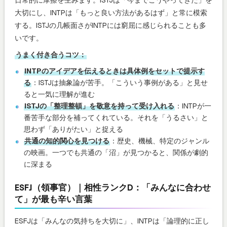
大切にし、INTPは「もっと良い方法があるはず」と常に模索
する。ISTJの几帳面さがINTPには窮屈に感じられることも多
いです。
うまく付き合うコツ：
INTPのアイデアを伝えるときは具体例をセットで提示す
る
：ISTJは抽象論が苦手。「こういう事例がある」と見せ
ると一気に理解が進む
ISTJの「整理整頓」を敬意を持って受け入れる
：INTPが一
番苦手な部分を補ってくれている。それを「うるさい」と
思わず「ありがたい」と捉える
共通の知的関心を見つける
：歴史、機械、特定のジャンル
の映画。一つでも共通の「沼」が見つかると、関係が劇的
に深まる
ESFJ（領事官）｜相性ランクD：「みんなに合わせ
て」が最も辛い言葉
ESFJは「みんなの気持ちを大切に」、INTPは「論理的に正し