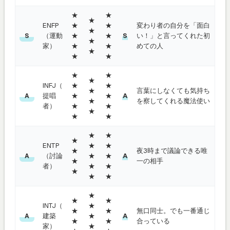
★
★
★
ENFP
★
★
変わり者の自分を「面白
★
（運動
★
★
S
い！」と言ってくれた初
S
★
家）
★
★
めての人
★
★
★
★
★
★
INFJ（
★
★
★
言葉にしなくても気持ち
提唱
★
★
A
A
★
を察してくれる魔法使い
者）
★
★
★
★
★
★
★
★
ENTP
★
★
★
夜3時まで議論できる唯
（討論
★
★
A
A
★
一の相手
者）
★
★
★
★
★
★
★
★
INTJ（
★
★
★
無口同士。でも一番通じ
建築
★
A
A
★
★
合っている
家）
★