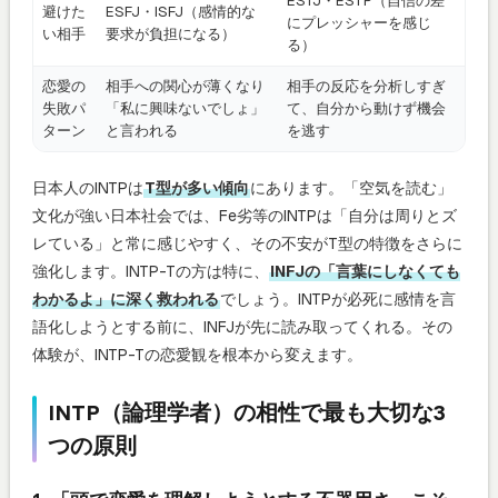
ESTJ・ESTP（自信の差
避けた
ESFJ・ISFJ（感情的な
にプレッシャーを感じ
い相手
要求が負担になる）
る）
恋愛の
相手への関心が薄くなり
相手の反応を分析しすぎ
失敗パ
「私に興味ないでしょ」
て、自分から動けず機会
ターン
と言われる
を逃す
日本人のINTPは
T型が多い傾向
にあります。「空気を読む」
文化が強い日本社会では、Fe劣等のINTPは「自分は周りとズ
レている」と常に感じやすく、その不安がT型の特徴をさらに
強化します。INTP-Tの方は特に、
INFJの「言葉にしなくても
わかるよ」に深く救われる
でしょう。INTPが必死に感情を言
語化しようとする前に、INFJが先に読み取ってくれる。その
体験が、INTP-Tの恋愛観を根本から変えます。
INTP（論理学者）の相性で最も大切な3
つの原則