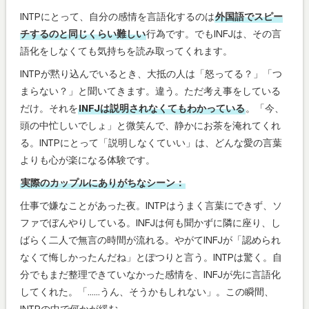
INTPにとって、自分の感情を言語化するのは
外国語でスピー
チするのと同じくらい難しい
行為です。でもINFJは、その言
語化をしなくても気持ちを読み取ってくれます。
INTPが黙り込んでいるとき、大抵の人は「怒ってる？」「つ
まらない？」と聞いてきます。違う。ただ考え事をしている
だけ。それを
INFJは説明されなくてもわかっている
。「今、
頭の中忙しいでしょ」と微笑んで、静かにお茶を淹れてくれ
る。INTPにとって「説明しなくていい」は、どんな愛の言葉
よりも心が楽になる体験です。
実際のカップルにありがちなシーン：
仕事で嫌なことがあった夜。INTPはうまく言葉にできず、ソ
ファでぼんやりしている。INFJは何も聞かずに隣に座り、し
ばらく二人で無言の時間が流れる。やがてINFJが「認められ
なくて悔しかったんだね」とぽつりと言う。INTPは驚く。自
分でもまだ整理できていなかった感情を、INFJが先に言語化
してくれた。「……うん、そうかもしれない」。この瞬間、
INTPの中で何かが緩む。