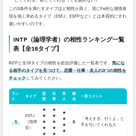
この3条件を満たすタイプほど相性が高く、逆にFe的な感情表
現を強く求めるタイプ（ESFJ、ESFPなど）とは本質的にすれ
違いやすいのです。
INTP（論理学者）の相性ランキング一覧
表【全16タイプ】
INTPと全16タイプの相性を総合評価した一覧表です。
気にな
る相手のタイプを見つけて、恋愛・仕事・友人の3つの相性を
チェック
してみてください。
ラン
恋
仕
友
総
タイプ
一言コメント
ク
愛
事
人
合
★
★
★
ENTJ
★
★
★
「考えすぎ。行くよ」と
（指揮
★
★
S
S
★
手を引いてくれる人
官）
★
★
★
★
★