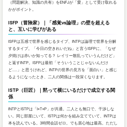
（問題解決、知識の共有）をENFJが「愛」として受け取れる
かがポイント。
ISFP（冒険家）｜「感覚vs論理」の壁を超える
と、互いに学びがある
ISFPは五感で世界を感じるタイプ、INTPは論理で世界を分解
するタイプ。「今日の空きれいだね」と言うISFPに、「なぜ
夕焼けは赤いか知ってる？ レイリー散乱っていうんだけど」
と返すINTP。ISFPは最初「そういうことじゃないんだけ
ど……」と思うけれど、INTPの世界の見方を「面白い」と感じ
るようになったとき、二人の関係は一段深くなります。
ISTP（巨匠）｜黙って横にいるだけで成立する関
係
INTPとISTPは「I×T×P」が共通。二人とも無口で、干渉しな
い。同じ部屋にいて、ISTPは何かを組み立てていて、INTPは
本を読んでいる。3時間会話ゼロ。でも居心地は最高。ただし