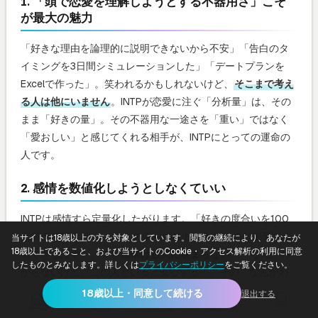
1. 「頭で恋愛を理解しようとする不器用さ」こそ
が最大の魅力
「好きな理由を論理的に説明できないから不安」「告白のタ
イミングを3日間シミュレーションした」「デートプランを
Excelで作った」。笑われるかもしれないけど、
そこまで考え
る人は他にいません
。INTPが恋愛に注ぐ「分析量」は、その
まま「好きの量」。その不器用な一途さを「重い」ではなく
「愛おしい」と感じてくれる相手が、INTPにとっての運命の
人です。
2. 感情を数値化しようとしなくていい
INTPは感情すら定量化したがります。「好きの度合いを100
点満点で言うと……」「この幸福感はセロトニンの分泌量で説
当サイトは18歳以上の方を対象としています。閲覧の継続により、あなたが
18歳以上であること、および当サイトのCookie・アクセス解析の利用に同意
明できるはず」。でも
感情は数式に収まらない
。「なんかわ
したものとみなします。詳しくは
プライバシーポリシー
をご覧ください。
からないけど、この人といると安心する」。その「なんかわ
からない」を、そのまま受け入れる練習をしてみてくださ
18歳以上・同意して続ける
退出する
い。全てを理解しなくても、感じることはできます。Ti（内向
ホーム
女風とは
店舗検索
体験談レポ
コラム