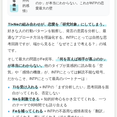
外向
等
のか」が本当にわからない。これがINTPの恋
機
的感
愛最大の壁
能
情）
Ti×Neの組み合わせが、恋愛を「研究対象」にしてしまう。
好きな人の行動パターンを観察し、発言の意図を分析し、最
適なアプローチ方法を理論化する。INTPにとっては自然な思
考回路ですが、端から見ると「なぜそこまで考える？」の域
です。
そして最大の問題がFe劣等。
「何を言えば相手が喜ぶのか」
が本当にわからない。
他のタイプが直感的に読み取る「空
気」や「感情の機微」が、INTPにとっては解読不能な暗号。
だからこそ、INTPにとって最高のパートナーは：
Tiを受け入れる
= INTPの「まず分析したい」思考回路を面
白がってくれる、否定しない
Neを刺激できる
= 知的好奇心をかき立ててくれる、一つ
のテーマで何時間でも語り合える
Feを補ってくれる
= INTPの不器用な感情表現を「翻訳」
してくれる、察してくれる（でも責めない）