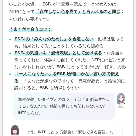
いことが大切」。ESFJが「空気を読んで」と求めるのは、
INTPにとって
「存在しない色を見て」と言われるのと同じ
く
らい難しい要求です。
うまく付き合うコツ：
ESFJの「みんなのために」を否定しない
：動機は違って
も、結果として良いことをしているなら認める
ESFJの気遣いを「愛情表現」として受け取る
：お弁当を
作ってくれた、体調を心配してくれた。INTPにはピンと来
ないかもしれないが、ESFJにとってはそれが「好き」の形
「一人になりたい」をESFJが傷つかない言い方で伝え
る
：「あなたが嫌なのではなく、充電が必要」と論理的に
説明すると、ESFJも納得しやすい
相性が難しいタイプとのコツ、全部「まず論理で伝
える」なんだね。感情で押しても伝わらないのが
みお
INTPなんだ。
そう。INTPにとって論理は「安心できる言語」な