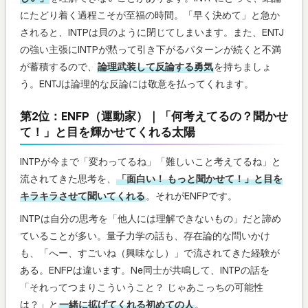
にたどり着く過程こそが至福の時間。「早く決めて」と急か
されると、INTPは貝のように閉じてしまいます。また、ENTJ
の強い主張にINTPが黙って引き下がるパターンが続くと不満
が蓄積するので、
論理武装して反論する勇気
を持ちましょ
う。ENTJは論理的な反論には敬意を払ってくれます。
第2位：ENFP（運動家）｜「何考えてるの？聞かせ
て！」と目を輝かせてくれる太陽
INTPが今まで「変わってるね」「難しいこと考えてるね」と
流されてきた思考を、
「面白い！ もっと聞かせて！」と目を
キラキラさせて聞いてくれる
。それがENFPです。
INTPは自分の思考を「他人には理解できないもの」だと諦め
ていることが多い。量子力学の話も、存在論的な問いかけ
も、「へー、すごいね（興味なし）」で流されてきた経験が
ある。ENFPは違います。Ne同士が共鳴して、INTPの話を
「それってつまりこういうこと？ じゃあこっちの可能性
は？」と
一緒に拡げてくれる初めての人
。