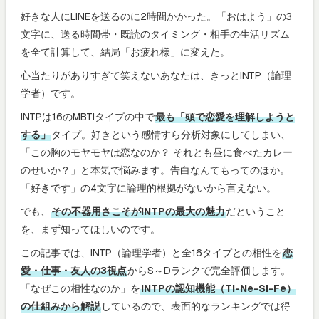
好きな人にLINEを送るのに2時間かかった。「おはよう」の3
文字に、送る時間帯・既読のタイミング・相手の生活リズム
を全て計算して、結局「お疲れ様」に変えた。
心当たりがありすぎて笑えないあなたは、きっとINTP（論理
学者）です。
INTPは16のMBTIタイプの中で
最も「頭で恋愛を理解しようと
する」
タイプ。好きという感情すら分析対象にしてしまい、
「この胸のモヤモヤは恋なのか？ それとも昼に食べたカレー
のせいか？」と本気で悩みます。告白なんてもってのほか。
「好きです」の4文字に論理的根拠がないから言えない。
でも、
その不器用さこそがINTPの最大の魅力
だということ
を、まず知ってほしいのです。
この記事では、INTP（論理学者）と全16タイプとの相性を
恋
愛・仕事・友人の3視点
からS～Dランクで完全評価します。
「なぜこの相性なのか」を
INTPの認知機能（Ti-Ne-Si-Fe）
の仕組みから解説
しているので、表面的なランキングでは得