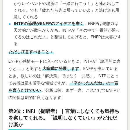
かないイベントや場所に「一緒に行こう！」と連れ出して
くれる。でも「疲れたら先に帰っていいよ」と逃げ道も用
意してくれる
INTPの論理がENFPのアイデアを磨く
：ENFPは発想力は
天才的だが散らかりがち。INTPが「その中で一番筋が通っ
てるのはこれだよ」と整理してあげると、ENFPは大喜びす
る
ただし注意すべきこと：
ENFPが感情モードに入っているときに、INTPが「論理的に言
うと……」と返すと
大喧嘩に発展します
。ENFPが泣いている
とき、欲しいのは「解決策」ではなく「共感」。INTPにとっ
て共感は最も苦手な領域ですが、
「辛かったんだね」の一言
を言うだけでいい
。分析は後。まず一言。これだけでENFPと
の関係は劇的に良くなります。
第3位：INFJ（提唱者）｜言葉にしなくても気持ち
を察してくれる。「説明しなくていい」がどれだ
け楽か