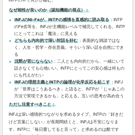
なぜ相性が良いのか（認知機能の視点）：
INFJのNi-Feが、INTPの感情を直感的に読み取る
：INTP
のFe劣等を、INFJが主機能レベルで補完してくれる。INTP
にとってこれは「魔法」に見える
どちらも内向的で深い対話を好む
：表面的な雑談ではな
く、人生・哲学・存在意義。そういう深い話を自然にでき
る
沈黙が苦にならない
：二人とも内向的だから、一緒にいて
話さなくても心地いい。INTPにとってこの安心感は何もの
にも代えがたい
INFJの理想主義とINTPの論理が化学反応を起こす
：INFJ
が「世界はこうあるべき」と語ると、INTPが「じゃあこの
方法で実現できるかも」と応える。互いの思考が高め合う
ただし注意すべきこと：
INFJは深い感情的つながりを求めるタイプ。INTPの「好きだ
けど言葉にしない」が長期間続くと、INFJは不安になりま
す。INTPに「毎日愛してると言って」と求めるのは酷です