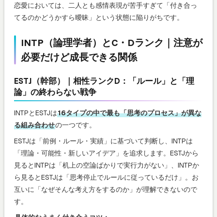
恋愛においては、二人とも感情表現が苦手すぎて「付き合っ
てるのかどうかすら曖昧」という状態に陥りがちです。
INTP（論理学者）とC・Dランク｜注意が
必要だけど成長できる関係
ESTJ（幹部）｜相性ランクD：「ルール」と「理
論」の終わらない戦争
INTPとESTJは
16タイプの中で最も「思考のプロセス」が異な
る組み合わせ
の一つです。
ESTJは「前例・ルール・実績」に基づいて判断し、INTPは
「理論・可能性・新しいアイデア」を追求します。ESTJから
見るとINTPは「机上の空論ばかりで実行力がない」、INTPか
ら見るとESTJは「思考停止でルールに従っているだけ」。お
互いに「なぜそんな考え方をするのか」が理解できないので
す。