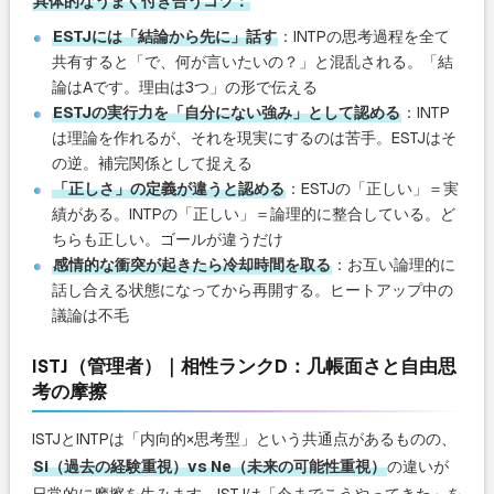
具体的なうまく付き合うコツ：
ESTJには「結論から先に」話す
：INTPの思考過程を全て
共有すると「で、何が言いたいの？」と混乱される。「結
論はAです。理由は3つ」の形で伝える
ESTJの実行力を「自分にない強み」として認める
：INTP
は理論を作れるが、それを現実にするのは苦手。ESTJはそ
の逆。補完関係として捉える
「正しさ」の定義が違うと認める
：ESTJの「正しい」＝実
績がある。INTPの「正しい」＝論理的に整合している。ど
ちらも正しい。ゴールが違うだけ
感情的な衝突が起きたら冷却時間を取る
：お互い論理的に
話し合える状態になってから再開する。ヒートアップ中の
議論は不毛
ISTJ（管理者）｜相性ランクD：几帳面さと自由思
考の摩擦
ISTJとINTPは「内向的×思考型」という共通点があるものの、
Si（過去の経験重視）vs Ne（未来の可能性重視）
の違いが
日常的に摩擦を生みます。ISTJは「今までこうやってきた」を