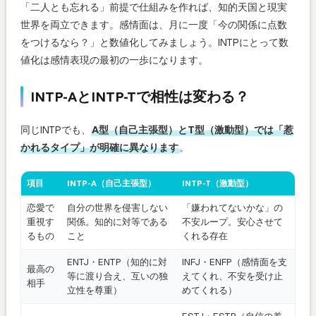
「二人とも忘れる」前提で仕組みを作れば、知的天国と現実
世界を両立できます。感情面は、月に一度「今の関係に点数
をつけるなら？」と数値化してみましょう。INTPにとって数
値化は感情表現の最初の一歩になります。
INTP-AとINTP-Tで相性は変わる？
同じINTPでも、
A型（自己主張型）とT型（激動型）では「惹
かれるタイプ」が明確に異なります
。
項目
INTP-A（自己主張型）
INTP-T（激動型）
恋愛で
自分の世界を侵害しない
「嫌われてないかな」の
重視す
関係。知的に対等である
不安ループ。安心させて
るもの
こと
くれる存在
ENTJ・ENTP（知的に対
INFJ・ENFP（感情面を支
最高の
等に渡り合え、互いの独
えてくれ、不安を受け止
相手
立性を尊重）
めてくれる）