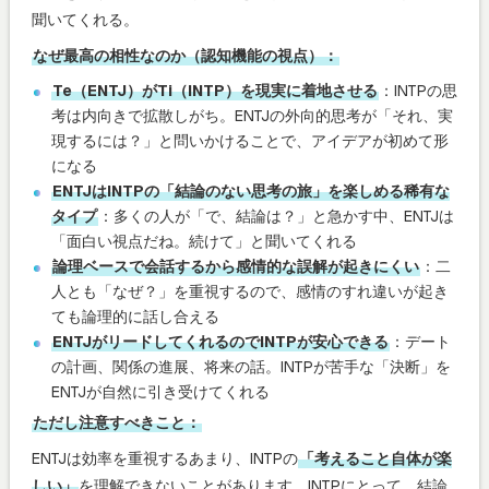
聞いてくれる。
なぜ最高の相性なのか（認知機能の視点）：
Te（ENTJ）がTi（INTP）を現実に着地させる
：INTPの思
考は内向きで拡散しがち。ENTJの外向的思考が「それ、実
現するには？」と問いかけることで、アイデアが初めて形
になる
ENTJはINTPの「結論のない思考の旅」を楽しめる稀有な
タイプ
：多くの人が「で、結論は？」と急かす中、ENTJは
「面白い視点だね。続けて」と聞いてくれる
論理ベースで会話するから感情的な誤解が起きにくい
：二
人とも「なぜ？」を重視するので、感情のすれ違いが起き
ても論理的に話し合える
ENTJがリードしてくれるのでINTPが安心できる
：デート
の計画、関係の進展、将来の話。INTPが苦手な「決断」を
ENTJが自然に引き受けてくれる
ただし注意すべきこと：
ENTJは効率を重視するあまり、INTPの
「考えること自体が楽
しい」
を理解できないことがあります。INTPにとって、結論