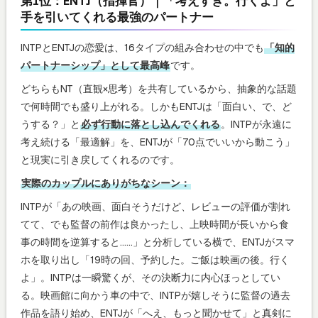
第1位：ENTJ（指揮官）｜「考えすぎ。行くよ」と
手を引いてくれる最強のパートナー
INTPとENTJの恋愛は、16タイプの組み合わせの中でも
「知的
パートナーシップ」として最高峰
です。
どちらもNT（直観×思考）を共有しているから、抽象的な話題
で何時間でも盛り上がれる。しかもENTJは「面白い、で、ど
うする？」と
必ず行動に落とし込んでくれる
。INTPが永遠に
考え続ける「最適解」を、ENTJが「70点でいいから動こう」
と現実に引き戻してくれるのです。
実際のカップルにありがちなシーン：
INTPが「あの映画、面白そうだけど、レビューの評価が割れ
てて、でも監督の前作は良かったし、上映時間が長いから食
事の時間を逆算すると……」と分析している横で、ENTJがスマ
ホを取り出し「19時の回、予約した。ご飯は映画の後。行く
よ」。INTPは一瞬驚くが、その決断力に内心ほっとしてい
る。映画館に向かう車の中で、INTPが嬉しそうに監督の過去
作品を語り始め、ENTJが「へえ、もっと聞かせて」と真剣に