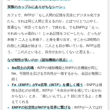
実際のカップルにありがちなシーン：
カフェで、INTPが「もし人間の記憶を完全にデジタル化でき
たら、それは同じ人間と言えるのか」とぽつりとつぶやく。
普通なら「何言ってるの？」で終わる。でもENFPは「えっ、
それめっちゃ面白い！ じゃあ記憶をコピーしたら、どっちが
本物？ 二人とも本物？」と身を乗り出す。そこから2時間の
白熱した議論が始まり、二人とも目が輝いている。INTPは思
う。「この人といると、自分がおかしくないと思える」。
なぜ相性が良いのか（認知機能の視点）：
Ne同士の共鳴
：INTPの補助機能とENFPの主機能が同じ
Ne。可能性を広げる方向性が一致するから、会話が無限に
続く
Fe（ENFP）がFe劣等（INTP）を優しく補う
：ENFPは感
情を読むのが得意。INTPが「今自分が何を感じているかわ
からない」とき、「嬉しいんでしょ？ 顔に出てるよ」と教
えてくれる
ENFPの社交性がINTPを世界に繋げる
：INTPが一人では行