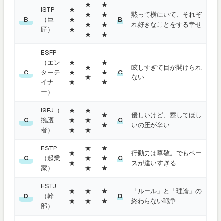
★
★
ISTP
★
★
★
黙って横にいて、それぞ
（巨
★
B
B
★
★
れ好きなことをする幸せ
匠）
★
★
★
ESFP
（エン
★
★
★
眩しすぎて目が開けられ
ターテ
★
★
C
C
★
ない
イナ
★
★
ー）
ISFJ（
★
★
★
優しいけど、察してほし
擁護
★
★
C
C
★
いの圧が辛い
者）
★
★
ESTP
★
★
★
行動力は尊敬。でもペー
（起業
★
★
C
C
★
スが違いすぎる
家）
★
★
ESTJ
★
★
★
「ルール」と「理論」の
（幹
D
D
★
★
★
終わらない戦争
部）