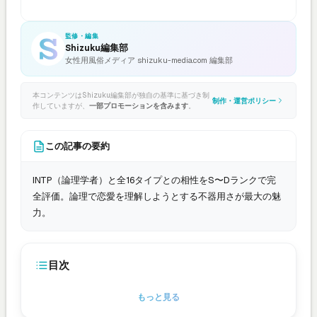
監修・編集
Shizuku編集部
女性用風俗メディア shizuku-media.com 編集部
本コンテンツはShizuku編集部が独自の基準に基づき制
制作・運営ポリシー
作していますが、
一部プロモーションを含みます
。
この記事の要約
INTP（論理学者）と全16タイプとの相性をS〜Dランクで完
全評価。論理で恋愛を理解しようとする不器用さが最大の魅
力。
目次
もっと見る