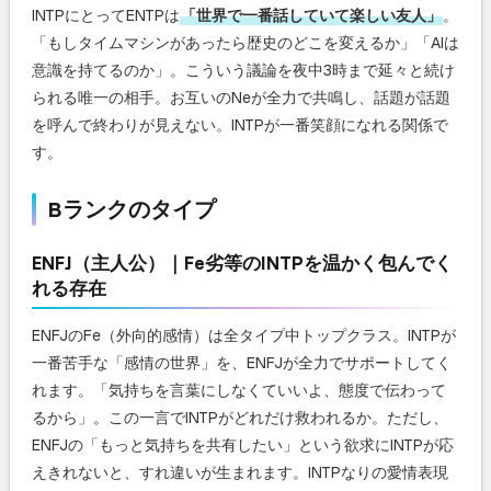
INTPにとってENTPは
「世界で一番話していて楽しい友人」
。
「もしタイムマシンがあったら歴史のどこを変えるか」「AIは
意識を持てるのか」。こういう議論を夜中3時まで延々と続け
られる唯一の相手。お互いのNeが全力で共鳴し、話題が話題
を呼んで終わりが見えない。INTPが一番笑顔になれる関係で
す。
Bランクのタイプ
ENFJ（主人公）｜Fe劣等のINTPを温かく包んでく
れる存在
ENFJのFe（外向的感情）は全タイプ中トップクラス。INTPが
一番苦手な「感情の世界」を、ENFJが全力でサポートしてく
れます。「気持ちを言葉にしなくていいよ、態度で伝わって
るから」。この一言でINTPがどれだけ救われるか。ただし、
ENFJの「もっと気持ちを共有したい」という欲求にINTPが応
えきれないと、すれ違いが生まれます。INTPなりの愛情表現