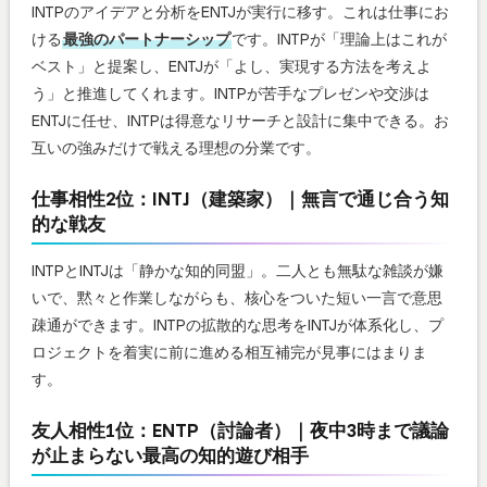
INTPのアイデアと分析をENTJが実行に移す。これは仕事にお
ける
最強のパートナーシップ
です。INTPが「理論上はこれが
ベスト」と提案し、ENTJが「よし、実現する方法を考えよ
う」と推進してくれます。INTPが苦手なプレゼンや交渉は
ENTJに任せ、INTPは得意なリサーチと設計に集中できる。お
互いの強みだけで戦える理想の分業です。
仕事相性2位：INTJ（建築家）｜無言で通じ合う知
的な戦友
INTPとINTJは「静かな知的同盟」。二人とも無駄な雑談が嫌
いで、黙々と作業しながらも、核心をついた短い一言で意思
疎通ができます。INTPの拡散的な思考をINTJが体系化し、プ
ロジェクトを着実に前に進める相互補完が見事にはまりま
す。
友人相性1位：ENTP（討論者）｜夜中3時まで議論
が止まらない最高の知的遊び相手