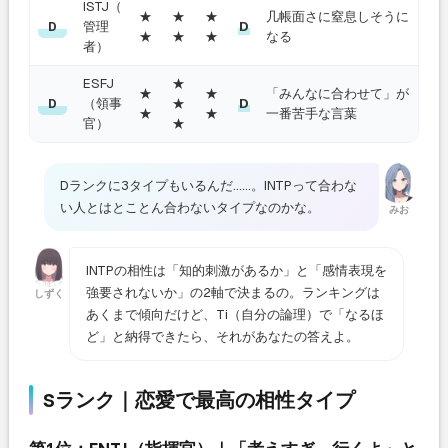
ISTJ（
★
★
★
几帳面さに窒息しそうに
管理
D
D
★
★
★
なる
者）
ESFJ
★
★
★
「みんなに合わせて」が
（領事
★
D
D
★
★
一番苦手な言葉
官）
★
Dランクに3タイプもいるんだ……。INTPって合わな
い人とはとことん合わないタイプなのかな。
みお
INTPの相性は「知的刺激があるか」と「感情表現を
強要されないか」の2軸で決まるの。ランキングは
しずく
あくまで傾向だけど、Ti（自分の論理）で「なるほ
ど」と納得できたら、それがあなたの答えよ。
Sランク｜恋愛で最高の相性タイプ