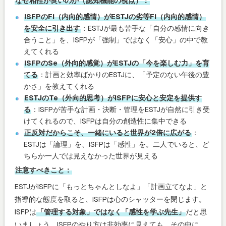
なぜ相性が良いのか（認知機能の視点）：
ISFPのFi（内向的感情）がESTJの劣等Fi（内向的感情）
を安全に引き出す
：ESTJが最も苦手な「自分の感情に向き
合うこと」を、ISFPが「強制」ではなく「安心」の中で教
えてくれる
ISFPのSe（外向的感覚）がESTJの「今を楽しむ力」を育
てる
：計画と効率ばかりのESTJに、「予定のない午後の豊
かさ」を教えてくれる
ESTJのTe（外向的思考）がISFPに安心と安定を提供す
る
：ISFPが苦手な計画・決断・管理をESTJが自然に引き受
けてくれるので、ISFPは自分の創造性に集中できる
正反対だからこそ、一緒にいると世界が2倍に広がる
：
ESTJは「論理」を、ISFPは「感性」を。二人でいると、ど
ちらか一人では見えなかった世界が見える
注意すべきこと：
ESTJがISFPに「もっとちゃんとしなよ」「計画立てなよ」と
指導的な態度を取ると、ISFPは心のシャッターを閉じます。
ISFPは
「管理する対象」ではなく「感性を学ぶ先生」
だと思
いましょう。ISFPのやり方は非効率に見えても、その中に