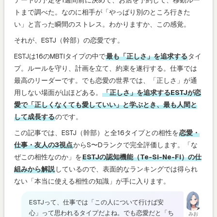
トまで調べた。なのに相手が「やっぱり別のところ行きた
い」と言った瞬間のストレス。わかりますか、この感覚。
それが、ESTJ（幹部）の恋愛です。
ESTJは16のMBTIタイプの中で
最も「正しさ」を追求する
タイ
プ。ルールを守り、計画を立て、約束を遂行する。仕事では
最高のリーダーです。でも恋愛の世界では、「正しさ」が通
用しない場面が山ほどある。
「正しさ」を追求するESTJが恋
愛で「正しくなくても愛していい」と学ぶとき、最も人間と
して成長する
のです。
この記事では、ESTJ（幹部）と全16タイプとの相性を
恋愛・
仕事・友人の3視点
からS〜Dランクで完全評価します。「な
ぜこの相性なのか」を
ESTJの認知機能（Te-Si-Ne-Fi）の仕
組みから解説
しているので、表面的なランキングでは得られ
ない「本当に使える相性の知識」が手に入ります。
ESTJって、仕事では「この人について行けば安
心」って思われるタイプだよね。でも恋愛だと「ち
みお