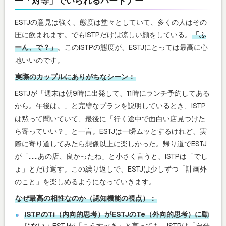
一「対等」でいられるパートナー
ESTJの意見は強く、態度は堂々としていて、多くの人はその
圧に飲まれます。でもISTPだけは涼しい顔をしている。
「ふ
ーん、で？」
。このISTPの態度が、ESTJにとっては最高に心
地いいのです。
実際のカップルにありがちなシーン：
ESTJが「週末は朝9時に出発して、11時にランチ予約してある
から。午後は。」と完璧なプランを説明しているとき、ISTP
は黙って聞いていて、最後に「行く途中で面白い店見つけた
ら寄っていい？」と一言。ESTJは一瞬ムッとするけれど、実
際に寄り道してみたら想像以上に楽しかった。帰り道でESTJ
が「……あの店、良かったね」と小さく言うと、ISTPは「でし
ょ」とだけ返す。この繰り返しで、ESTJは少しずつ「計画外
のこと」を楽しめるようになっていきます。
なぜ最高の相性なのか（認知機能の視点）：
ISTPのTi（内向的思考）がESTJのTe（外向的思考）に動
じない
：ESTJが「こうすべき」と言っても、ISTPは「自分