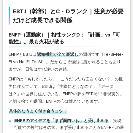
ESTJ（幹部）とC・Dランク｜注意が必要
だけど成長できる関係
ENFP（運動家）｜相性ランクD：「計画」vs「可
能性」。最も火花が散る
ENFPとESTJは
認知機能が全て裏返し
の関係です（Te-Si-Ne-
Fi vs Ne-Fi-Te-Si）。だからこそ強烈に惹かれることもあり
ますが、日常はすれ違いの連続。
ENFPは「もしかしたら」「こうだったら面白くない？」の世
界に住んでいて、ESTJは「実際にどうなの？」「データ
は？」の世界に住んでいる。ENFPの夢をESTJが「非現実的」
と切り捨てた瞬間、ENFPの心は離れていきます。
具体的なうまく付き合うコツ：
ENFPのアイデアを「まず面白いね」と受け止める
：実現
可能性の検討はその後。まず受け止めることがENFPへの最