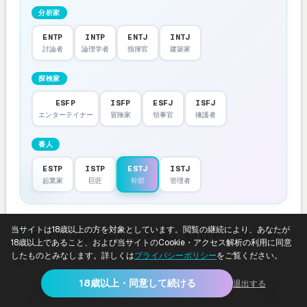
分析家
ENTP
INTP
ENTJ
INTJ
討論者
論理学者
指揮官
建築家
探検家
ESFP
ISFP
ESFJ
ISFJ
エンターテイナー
冒険家
領事官
擁護者
番人
ESTP
ISTP
ESTJ
ISTJ
起業家
巨匠
幹部
管理者
当サイトは18歳以上の方を対象としています。閲覧の継続により、あなたが
ESTJの相性をもっと深く知りたいあなた
18歳以上であること、および当サイトのCookie・アクセス解析の利用に同意
へ
したものとみなします。詳しくは
プライバシーポリシー
をご覧ください。
18歳以上・同意して続ける
退出する
自分がESTJかどうかまだ確認していない方は、
当サイトの無
ホーム
女風とは
店舗検索
体験談レポ
コラム
料MBTI診断
で今すぐチェックできます。12問の質問に答える