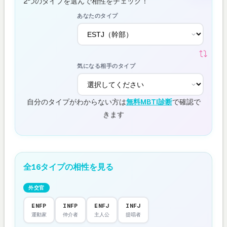
2つのタイプを選んで相性をチェック！
あなたのタイプ
気になる相手のタイプ
自分のタイプがわからない方は
無料MBTI診断
で確認で
きます
全16タイプの相性を見る
外交官
ENFP
INFP
ENFJ
INFJ
運動家
仲介者
主人公
提唱者