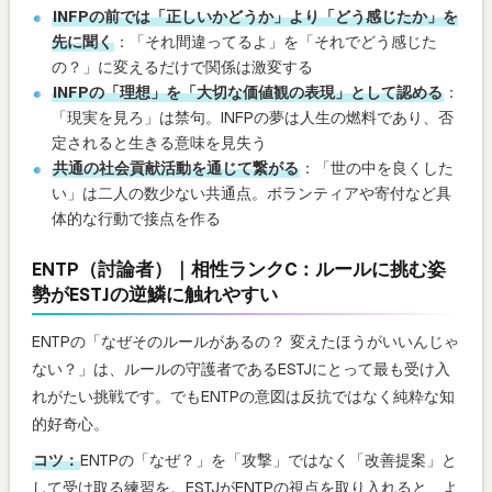
INFPの前では「正しいかどうか」より「どう感じたか」を
先に聞く
：「それ間違ってるよ」を「それでどう感じた
の？」に変えるだけで関係は激変する
INFPの「理想」を「大切な価値観の表現」として認める
：
「現実を見ろ」は禁句。INFPの夢は人生の燃料であり、否
定されると生きる意味を見失う
共通の社会貢献活動を通じて繋がる
：「世の中を良くした
い」は二人の数少ない共通点。ボランティアや寄付など具
体的な行動で接点を作る
ENTP（討論者）｜相性ランクC：ルールに挑む姿
勢がESTJの逆鱗に触れやすい
ENTPの「なぜそのルールがあるの？ 変えたほうがいいんじゃ
ない？」は、ルールの守護者であるESTJにとって最も受け入
れがたい挑戦です。でもENTPの意図は反抗ではなく純粋な知
的好奇心。
コツ：
ENTPの「なぜ？」を「攻撃」ではなく「改善提案」と
して受け取る練習を。ESTJがENTPの視点を取り入れると、よ