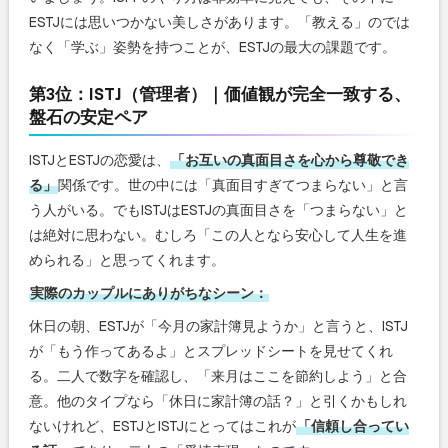
ESTJには思いつかない美しさがあります。「教える」のでは
なく「学ぶ」姿勢を持つことが、ESTJの最大の課題です。
第3位：ISTJ（管理者）｜価値観が完全一致する、
盤石の安定ペア
ISTJとESTJの恋愛は、
「お互いの真面目さを心から尊敬でき
る」
関係です。世の中には「真面目すぎてつまらない」と言
う人がいる。でもISTJはESTJの真面目さを「つまらない」と
は絶対に思わない。むしろ「この人となら安心して人生を進
められる」と思ってくれます。
実際のカップルにありがちなシーン：
休日の朝、ESTJが「今月の家計簿見ようか」と言うと、ISTJ
が「もう作ってあるよ」とスプレッドシートを見せてくれ
る。二人で数字を確認し、「来月はここを節約しよう」と合
意。他のタイプなら「休日に家計簿の話？」と引くかもしれ
ないけれど、ESTJとISTJにとってはこれが
「信頼し合ってい