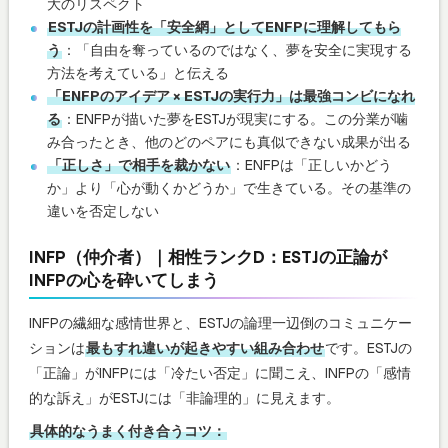
大のリスペクト
ESTJの計画性を「安全網」としてENFPに理解してもら
う
：「自由を奪っているのではなく、夢を安全に実現する
方法を考えている」と伝える
「ENFPのアイデア × ESTJの実行力」は最強コンビになれ
る
：ENFPが描いた夢をESTJが現実にする。この分業が噛
み合ったとき、他のどのペアにも真似できない成果が出る
「正しさ」で相手を裁かない
：ENFPは「正しいかどう
か」より「心が動くかどうか」で生きている。その基準の
違いを否定しない
INFP（仲介者）｜相性ランクD：ESTJの正論が
INFPの心を砕いてしまう
INFPの繊細な感情世界と、ESTJの論理一辺倒のコミュニケー
ションは
最もすれ違いが起きやすい組み合わせ
です。ESTJの
「正論」がINFPには「冷たい否定」に聞こえ、INFPの「感情
的な訴え」がESTJには「非論理的」に見えます。
具体的なうまく付き合うコツ：