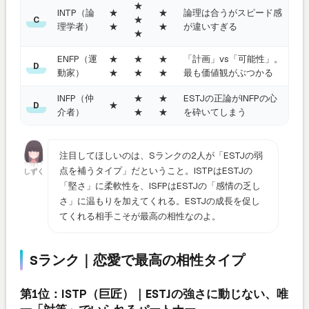
★
INTP（論
★
★
論理は合うがスピード感
★
C
理学者）
★
★
が違いすぎる
★
ENFP（運
★
★
★
「計画」vs「可能性」。
D
動家）
★
★
★
最も価値観がぶつかる
INFP（仲
★
★
ESTJの正論がINFPの心
★
D
介者）
★
★
を砕いてしまう
注目してほしいのは、Sランクの2人が「ESTJの弱
点を補うタイプ」だということ。ISTPはESTJの
しずく
「堅さ」に柔軟性を、ISFPはESTJの「感情の乏し
さ」に温もりを加えてくれる。ESTJの成長を促し
てくれる相手こそが最高の相性なのよ。
Sランク｜恋愛で最高の相性タイプ
第1位：ISTP（巨匠）｜ESTJの強さに動じない、唯