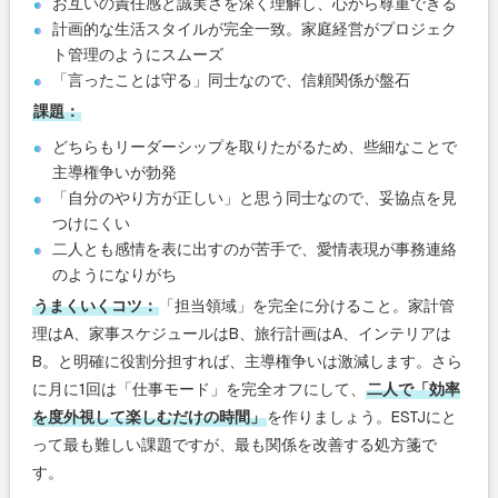
お互いの責任感と誠実さを深く理解し、心から尊重できる
計画的な生活スタイルが完全一致。家庭経営がプロジェク
ト管理のようにスムーズ
「言ったことは守る」同士なので、信頼関係が盤石
課題：
どちらもリーダーシップを取りたがるため、些細なことで
主導権争いが勃発
「自分のやり方が正しい」と思う同士なので、妥協点を見
つけにくい
二人とも感情を表に出すのが苦手で、愛情表現が事務連絡
のようになりがち
うまくいくコツ：
「担当領域」を完全に分けること。家計管
理はA、家事スケジュールはB、旅行計画はA、インテリアは
B。と明確に役割分担すれば、主導権争いは激減します。さら
に月に1回は「仕事モード」を完全オフにして、
二人で「効率
を度外視して楽しむだけの時間」
を作りましょう。ESTJにと
って最も難しい課題ですが、最も関係を改善する処方箋で
す。