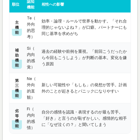
認知
順位
相性への影響
機能
Te（
効率・論理・ルールで世界を動かす。「それ合
主
外向
理的じゃないよね？」が口癖。パートナーにも
機
的思
能
同じ基準を求めがち
考）
Si（
補
過去の経験や前例を重視。「前回こうだったか
内向
助
ら今回もこうしよう」が判断の基本。変化を嫌
機
的感
う原因
能
覚）
Ne（
第
外向
新しい可能性や「もしも」の発想が苦手。計画
三
機
的直
外のことが起きるとパニックになりやすい
能
観）
Fi（
劣
自分の感情を認識・表現するのが最も苦手。
内向
等
「好き」と言うのが恥ずかしい。感情的な相手
機
的感
に「なぜ泣くの？」と聞いてしまう
能
情）