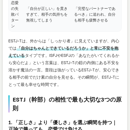
恋愛
の失
「自分が正しい」を貫き
「完璧なパートナーであ
敗パ
すぎて、相手の気持ちを
るべき」に追われ、自分
ター
無視してしまう
も相手も疲弊させる
ン
ESTJ-Tは、外からは「しっかり者」に見えていますが、内心
では
「自分はちゃんとできているだろうか」と常に不安を抱
えている
タイプです。ISFJやESFJの「あなたがいてくれるか
ら安心だよ」という言葉は、ESTJ-Tの鎧の内側にある不安を
溶かす魔法の一言。普段は強がっているESTJ-Tが、安心でき
る相手の前でだけ素の自分を見せる。その瞬間が、ESTJ-Tに
とって最も幸せな時間です。
ESTJ（幹部）の相性で最も大切な3つの原
則
1. 「正しさ」より「優しさ」を選ぶ瞬間を持つ｜
正論で勝っても、恋愛では負ける