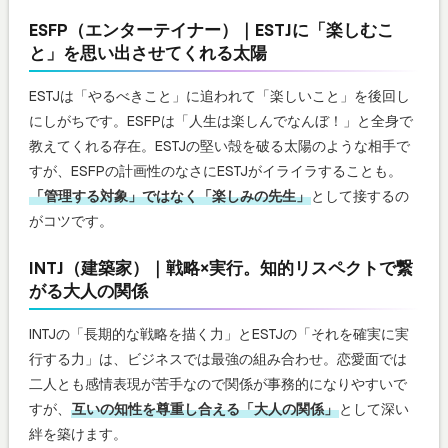
ESFP（エンターテイナー）｜ESTJに「楽しむこ
と」を思い出させてくれる太陽
ESTJは「やるべきこと」に追われて「楽しいこと」を後回し
にしがちです。ESFPは「人生は楽しんでなんぼ！」と全身で
教えてくれる存在。ESTJの堅い殻を破る太陽のような相手で
すが、ESFPの計画性のなさにESTJがイライラすることも。
「管理する対象」ではなく「楽しみの先生」
として接するの
がコツです。
INTJ（建築家）｜戦略×実行。知的リスペクトで繋
がる大人の関係
INTJの「長期的な戦略を描く力」とESTJの「それを確実に実
行する力」は、ビジネスでは最強の組み合わせ。恋愛面では
二人とも感情表現が苦手なので関係が事務的になりやすいで
すが、
互いの知性を尊重し合える「大人の関係」
として深い
絆を築けます。