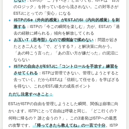
のロジック」を持っているから流されない。この対等さが
ESTJにとっての「安心」になる
ISTPのSe（外向的感覚）がESTJのSi（内向的感覚）を刺
激する
：ISTPの「今この瞬間を楽しむ」力が、ESTJの「過
去の経験に縛られる」傾向を解放してくれる
お互いT（思考型）なので感情論で揉めない
：問題が起き
たとき二人とも「で、どうする？」と解決策に向かう。
「あの時こう言った」「あの言い方が嫌だった」の泥沼に
ならない
ISTPの自由さがESTJに「コントロールを手放す」練習を
させてくれる
：ISTPは管理できない。管理しようとすると
去っていく。だからESTJは「信頼して任せる」を学ばざる
を得ない。これがESTJ最大の成長ポイント
ただし注意すべきこと：
ESTJがISTPの自由を管理しようとした瞬間、関係は崩壊に向
かいます。ISTPにとって自由は呼吸と同じ。「どこ行くの？
何時に帰るの？ 誰と会うの？」。この3連発はISTPへの最悪
の攻撃です。
「帰ってきたら教えてね」の一言で十分
。ISTP