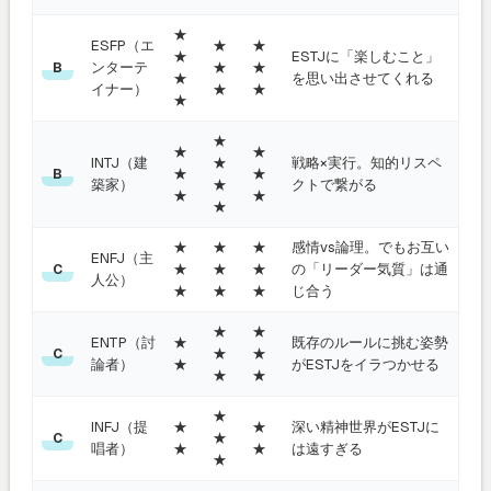
★
ESFP（エ
★
★
★
ESTJに「楽しむこと」
ンターテ
★
★
B
★
を思い出させてくれる
イナー）
★
★
★
★
★
★
INTJ（建
★
戦略×実行。知的リスペ
★
★
B
築家）
★
クトで繋がる
★
★
★
★
★
★
感情vs論理。でもお互い
ENFJ（主
★
★
★
の「リーダー気質」は通
C
人公）
★
★
★
じ合う
★
★
ENTP（討
★
既存のルールに挑む姿勢
★
★
C
論者）
★
がESTJをイラつかせる
★
★
★
INFJ（提
★
★
深い精神世界がESTJに
★
C
唱者）
★
★
は遠すぎる
★