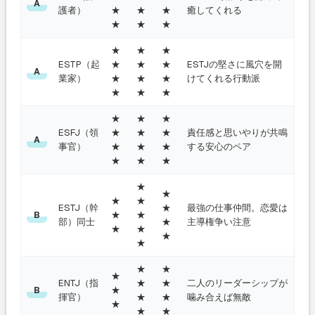
A
護者）
★
★
★
癒してくれる
★
★
★
★
★
★
ESTP（起
★
★
★
ESTJの堅さに風穴を開
A
業家）
★
★
★
けてくれる行動派
★
★
★
★
★
★
ESFJ（領
★
★
★
責任感と思いやりが共鳴
A
事官）
★
★
★
する安心のペア
★
★
★
★
★
★
★
ESTJ（幹
★
最強の仕事仲間。恋愛は
★
★
B
部）同士
★
主導権争い注意
★
★
★
★
★
★
★
ENTJ（指
★
★
二人のリーダーシップが
★
B
揮官）
★
★
噛み合えば無敵
★
★
★