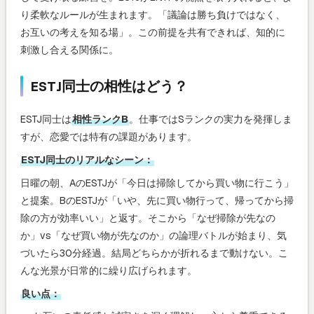
り柔軟なルールが生まれます。「議論は勝ち負けではなく、
お互いの考えを知る場」。この前提を共有できれば、知的に
刺激し合える関係に。
ESTJ同士の相性はどう？
ESTJ同士は
相性ランクB
。仕事ではSランクの実力を発揮しま
すが、恋愛では特有の課題があります。
ESTJ同士のリアルなシーン：
日曜の朝、AのESTJが「今日は掃除してから買い物に行こう」
と提案。BのESTJが「いや、先に買い物行って、帰ってから掃
除の方が効率いい」と返す。そこから「なぜ掃除が先なの
か」vs「なぜ買い物が先なのか」の論理バトルが始まり、気
づいたら30分経過。結局どちらかが折れるまで動けない。こ
んな光景が日常的に繰り広げられます。
良い点：