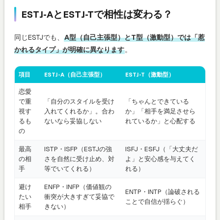
ESTJ-AとESTJ-Tで相性は変わる？
同じESTJでも、
A型（自己主張型）とT型（激動型）では「惹
かれるタイプ」が明確に異なります
。
項目
ESTJ-A（自己主張型）
ESTJ-T（激動型）
恋愛
で重
「自分のスタイルを受け
「ちゃんとできている
視す
入れてくれるか」。合わ
か」「相手を満足させら
るも
ないなら妥協しない
れているか」と心配する
の
最高
ISTP・ISFP（ESTJの強
ISFJ・ESFJ（「大丈夫だ
の相
さを自然に受け止め、対
よ」と安心感を与えてく
手
等でいてくれる）
れる）
避け
ENFP・INFP（価値観の
ENTP・INTP（論破される
たい
衝突が大きすぎて妥協で
ことで自信が揺らぐ）
相手
きない）