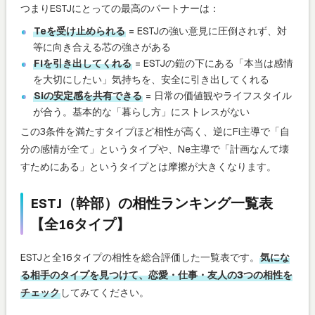
つまりESTJにとっての最高のパートナーは：
Teを受け止められる
= ESTJの強い意見に圧倒されず、対
等に向き合える芯の強さがある
Fiを引き出してくれる
= ESTJの鎧の下にある「本当は感情
を大切にしたい」気持ちを、安全に引き出してくれる
Siの安定感を共有できる
= 日常の価値観やライフスタイル
が合う。基本的な「暮らし方」にストレスがない
この3条件を満たすタイプほど相性が高く、逆にFi主導で「自
分の感情が全て」というタイプや、Ne主導で「計画なんて壊
すためにある」というタイプとは摩擦が大きくなります。
ESTJ（幹部）の相性ランキング一覧表
【全16タイプ】
ESTJと全16タイプの相性を総合評価した一覧表です。
気にな
る相手のタイプを見つけて、恋愛・仕事・友人の3つの相性を
チェック
してみてください。