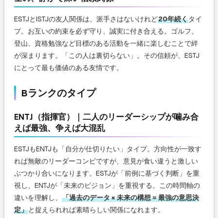
ESTJとISTJの友人関係は、派手さはないけれど
20年続く
タイ
プ。お互いの約束を必ず守り、誠実に付き合える。ゴルフ、
登山、資格勉強など目標のある活動を一緒に楽しむことで絆
が深まります。「この人は裏切らない」。その信頼が、ESTJ
にとって最も価値のある友情です。
Bランクのタイプ
ENTJ（指揮官）｜二人のリーダーシップが噛み合
えば最強、争えば大混乱
ESTJもENTJも「自分が仕切りたい」タイプ。方向性が一致す
れば無敵のリーダーコンビですが、意見が食い違うと激しい
ぶつかり合いになります。ESTJが「前例に基づく判断」を重
視し、ENTJが「未来のビジョン」を重視する。この時間軸の
違いを理解し、
「過去のデータ × 未来の構想 = 最強の意思決
定」
と捉えられれば素晴らしい関係になれます。