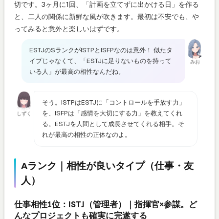
切です。3ヶ月に1回、「計画を立てずに出かける日」を作る
と、二人の関係に新鮮な風が吹きます。最初は不安でも、や
ってみると意外と楽しいはずです。
ESTJのSランクがISTPとISFPなのは意外！ 似たタ
イプじゃなくて、「ESTJに足りないものを持って
みお
いる人」が最高の相性なんだね。
そう。ISTPはESTJに「コントロールを手放す力」
を、ISFPは「感情を大切にする力」を教えてくれ
しずく
る。ESTJを人間として成長させてくれる相手。そ
れが最高の相性の正体なのよ。
Aランク｜相性が良いタイプ（仕事・友
人）
仕事相性1位：ISTJ（管理者）｜指揮官×参謀。ど
んなプロジェクトも確実に完遂する