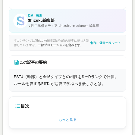
監修・編集
Shizuku編集部
女性用風俗メディア shizuku-media.com 編集部
本コンテンツはShizuku編集部が独自の基準に基づき制
制作・運営ポリシー
作していますが、
一部プロモーションを含みます
。
この記事の要約
ESTJ（幹部）と全16タイプとの相性をS〜Dランクで評価。
ルールを愛するESTJが恋愛で学ぶべき優しさとは。
目次
もっと見る