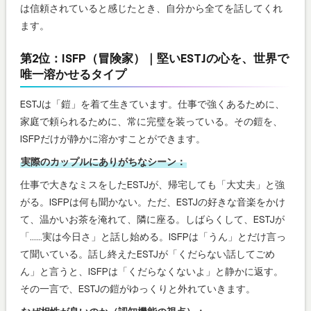
は信頼されていると感じたとき、自分から全てを話してくれ
ます。
第2位：ISFP（冒険家）｜堅いESTJの心を、世界で
唯一溶かせるタイプ
ESTJは「鎧」を着て生きています。仕事で強くあるために、
家庭で頼られるために、常に完璧を装っている。その鎧を、
ISFPだけが静かに溶かすことができます。
実際のカップルにありがちなシーン：
仕事で大きなミスをしたESTJが、帰宅しても「大丈夫」と強
がる。ISFPは何も聞かない。ただ、ESTJの好きな音楽をかけ
て、温かいお茶を淹れて、隣に座る。しばらくして、ESTJが
「……実は今日さ」と話し始める。ISFPは「うん」とだけ言っ
て聞いている。話し終えたESTJが「くだらない話してごめ
ん」と言うと、ISFPは「くだらなくないよ」と静かに返す。
その一言で、ESTJの鎧がゆっくりと外れていきます。