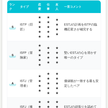
ラン
恋
仕
友
タイプ
一言コメント
ク
愛
事
人
★
★
★
★
★
ISTP（巨
★
ESTJの計画をISTPの臨
★
★
S
匠）
★
機応変さが補完する
★
★
★
★
★
★
★
★
★
ISFP（冒
★
★
堅いESTJの心を溶かす
★
S
険家）
★
★
唯一のタイプ
★
★
★
★
★
★
★
★
★
ISTJ（管
★
価値観が一致する最も安
★
★
A
理者）
★
定したペア
★
★
★
★
★
★
★
★
ISFJ（擁
★
★
★
ESTJの頑張りを認めて