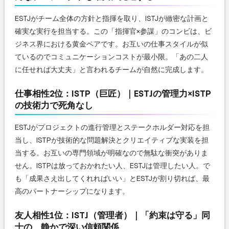
ESTJがチーム全体の方針と指揮を取り、ISTJが緻密な計画と
確実な実行を担当する。この「指揮官×参謀」のコンビは、ビ
ジネス界における黄金ペアです。お互いの仕事スタイルが似
ているのでコミュニケーションコストが最小限。「あの二人
に任せれば大丈夫」と言われるチームが自然に完成します。
仕事相性2位：ISTP（巨匠）｜ESTJの管理力×ISTP
の技術力で死角なし
ESTJがプロジェクトの進行管理とステークホルダー対応を担
当し、ISTPが技術的な問題解決とクリエイティブな実装を担
当する。お互いの専門領域が明確なので無駄な衝突がありま
せん。ISTPは放っておかれたい人、ESTJは管理したい人。で
も「成果さえ出してくれればいい」とESTJが割り切れば、最
高のパートナーシップになります。
友人相性1位：ISTJ（管理者）｜「約束は守る」同
士の、静かで深い信頼関係