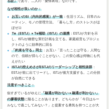
る証」
であり、二人の「愛情表現」なのです。
なぜ相性が良いのか：
お互いのSi（内向的感覚）が一致
：生活リズム、日常のル
ーティン、モノの管理方法。「暮らし方」のストレスがほ
ぼゼロ
Te（ESTJ）× Te補助（ISTJ）の連携
：ESTJが方針を示
し、ISTJが緻密な実行計画を立てる。家庭経営もプロジェ
クトのように効率的に回る
「約束を守る」同士
：お互い「言ったことは守る」人間な
ので、信頼が揺らぐことがない。この安心感は何物にも代
えがたい
ISTJの控えめさがESTJのリーダーシップと相性抜群
：
ESTJが前に出てリードし、ISTJが後方支援する。この分担
が自然にできる
注意すべきこと：
似すぎているがゆえに
「融通が利かない × 融通が利かない」
の膠着状態
に陥ることがあります。どちらかが「今日はルー
ルなしで過ごしてみない？」と提案する勇気を持つことが大