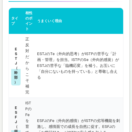
相性
タイ
のポ
うまくいく理由
プ
イン
ト
正
反
E
対
ESTJのTe（外向的思考）がISTPの苦手な「計
S
だ
T
画・管理」を担当。ISTPのSe（外向的感覚）が
か
J
ESTJの苦手な「臨機応変」を補う。お互いに
（
ら
「自分にないものを持っている」と尊敬し合え
幹
こ
る
部
そ
）
補
完
IST
E
Pの
S
Fe
F
を
ESFJのFe（外向的感情）がISTPの劣等機能を刺
J
育
激し、感情面での成長を自然に促す。ESFJの
（
領