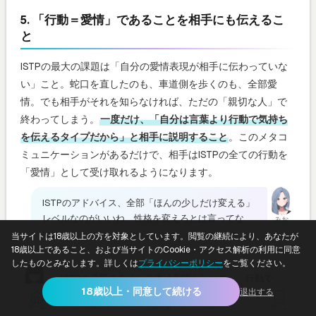
5. 「行動＝愛情」であることを相手にも伝えるこ
と
ISTPの最大の課題は「自分の愛情表現が相手に伝わっていな
い」こと。蛇口を直したのも、車道側を歩くのも、全部愛
情。でも相手がそれを知らなければ、ただの「親切な人」で
終わってしまう。
一度だけ、「自分は言葉より行動で気持ち
を伝えるタイプだから」と相手に説明すること
。このメタコ
ミュニケーションがあるだけで、相手はISTPの全ての行動を
「愛情」として受け取れるようになります。
ISTPのアドバイス、全部「ほんの少しだけ変える」
レベルなのがいいね。性格を変えろとは言ってな
みお
い。
当サイトは18歳以上の方を対象としています。閲覧の継続により、あなたが
18歳以上であること、および当サイトのCookie・アクセス解析の利用に同意
したものとみなします。詳しくは
プライバシーポリシー
をご覧ください。
ISTPの恋愛スタイル自体は素晴らしいの。「行動で
18歳以上・同意して続ける
退出する
愛を示す」って、実はすごく深い愛し方。ただ、そ
しずく
ホーム
女風とは
店舗検索
体験談レポ
コラム
の素晴らしさが伝わるように「ほんの少しの翻訳」