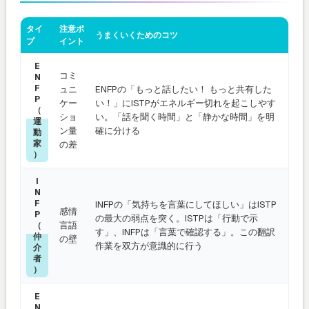
タイ
注意ポ
うまくいくためのコツ
プ
イント
E
コミ
N
F
ュニ
ENFPの「もっと話したい！ もっと共有した
P
ケー
い！」にISTPがエネルギー切れを起こしやす
（
ショ
い。「話を聞く時間」と「静かな時間」を明
運
ン量
確に分ける
動
家
の差
）
I
N
F
INFPの「気持ちを言葉にしてほしい」はISTP
感情
P
の最大の弱点を突く。ISTPは「行動で示
言語
（
す」、INFPは「言葉で確認する」。この翻訳
仲
の壁
作業を双方が意識的に行う
介
者
）
E
N