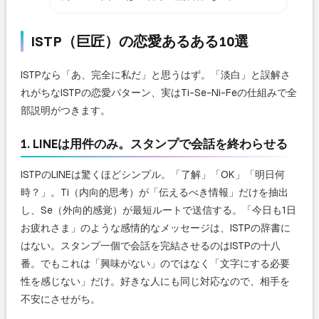
ISTP（巨匠）の恋愛あるある10選
ISTPなら「あ、完全に私だ」と思うはず。「淡白」と誤解さ
れがちなISTPの恋愛パターン、実はTi-Se-Ni-Feの仕組みで全
部説明がつきます。
1. LINEは用件のみ。スタンプで会話を終わらせる
ISTPのLINEは驚くほどシンプル。「了解」「OK」「明日何
時？」。Ti（内向的思考）が「伝えるべき情報」だけを抽出
し、Se（外向的感覚）が最短ルートで送信する。「今日も1日
お疲れさま」のような感情的なメッセージは、ISTPの辞書に
はない。スタンプ一個で会話を完結させるのはISTPの十八
番。でもこれは「興味がない」のではなく「文字にする必要
性を感じない」だけ。好きな人にも同じ対応なので、相手を
不安にさせがち。