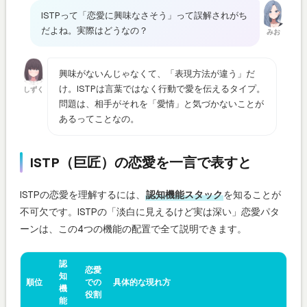
ISTPって「恋愛に興味なさそう」って誤解されがち
だよね。実際はどうなの？
みお
興味がないんじゃなくて、「表現方法が違う」だ
け。ISTPは言葉ではなく行動で愛を伝えるタイプ。
しずく
問題は、相手がそれを「愛情」と気づかないことが
あるってことなの。
ISTP（巨匠）の恋愛を一言で表すと
ISTPの恋愛を理解するには、
認知機能スタック
を知ることが
不可欠です。ISTPの「淡白に見えるけど実は深い」恋愛パタ
ーンは、この4つの機能の配置で全て説明できます。
認
恋愛
知
順位
での
具体的な現れ方
機
役割
能