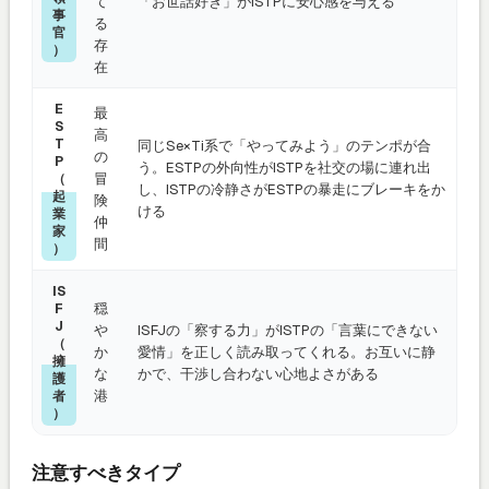
て
「お世話好き」がISTPに安心感を与える
事
る
官
存
）
在
E
最
S
高
T
同じSe×Ti系で「やってみよう」のテンポが合
の
P
う。ESTPの外向性がISTPを社交の場に連れ出
冒
（
し、ISTPの冷静さがESTPの暴走にブレーキをか
起
険
ける
業
仲
家
間
）
IS
穏
F
J
や
ISFJの「察する力」がISTPの「言葉にできない
（
か
愛情」を正しく読み取ってくれる。お互いに静
擁
な
かで、干渉し合わない心地よさがある
護
港
者
）
注意すべきタイプ