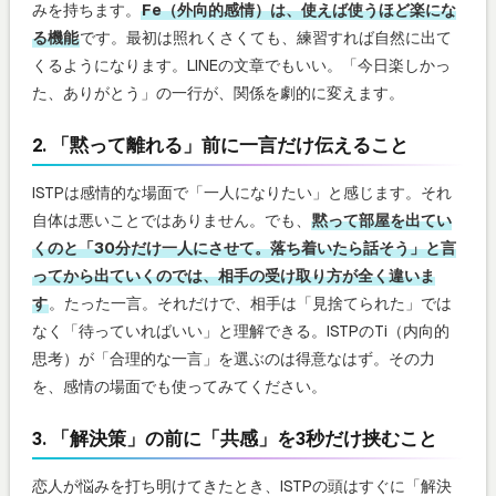
みを持ちます。
Fe（外向的感情）は、使えば使うほど楽にな
る機能
です。最初は照れくさくても、練習すれば自然に出て
くるようになります。LINEの文章でもいい。「今日楽しかっ
た、ありがとう」の一行が、関係を劇的に変えます。
2. 「黙って離れる」前に一言だけ伝えること
ISTPは感情的な場面で「一人になりたい」と感じます。それ
自体は悪いことではありません。でも、
黙って部屋を出てい
くのと「30分だけ一人にさせて。落ち着いたら話そう」と言
ってから出ていくのでは、相手の受け取り方が全く違いま
す
。たった一言。それだけで、相手は「見捨てられた」では
なく「待っていればいい」と理解できる。ISTPのTi（内向的
思考）が「合理的な一言」を選ぶのは得意なはず。その力
を、感情の場面でも使ってみてください。
3. 「解決策」の前に「共感」を3秒だけ挟むこと
恋人が悩みを打ち明けてきたとき、ISTPの頭はすぐに「解決