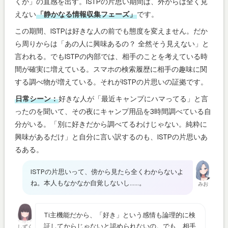
くか」の直感を出す。ISTPの片思い期間は、外からは全く見
えない
「静かなる情報収集フェーズ」
です。
この期間、ISTPは好きな人の前でも態度を変えません。だか
ら周りからは「あの人に興味あるの？ 全然そう見えない」と
言われる。でもISTPの内部では、相手のことを考えている時
間が確実に増えている。スマホの検索履歴に相手の趣味に関
する調べ物が増えている。それがISTPの片思いの証拠です。
日常シーン：
好きな人が「最近キャンプにハマってる」と言
ったのを聞いて、その夜にキャンプ用品を3時間調べている自
分がいる。「別に好きだから調べてるわけじゃない。純粋に
興味があるだけ」と自分に言い訳するのも、ISTPの片思いあ
るある。
ISTPの片思いって、傍から見たら全くわからないよ
ね。本人もなかなか自覚しないし……。
みお
Ti主機能だから、「好き」という感情も論理的に検
証してからじゃないと認められないの。でも、相手
しずく