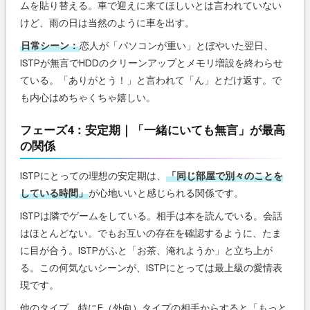
ムを貼り替える。車で迎えに来てほしいとは言われていない
けど、雨の日は当然のように車を出す。
日常シーン：
恋人が「パソコンが重い」とぼやいた翌日、
ISTPが無言でHDDのクリーンアップとメモリ増設を終わらせ
ている。「ありがとう！」と言われて「ん」とだけ返す。で
も内心はめちゃくちゃ嬉しい。
フェーズ4：安定期｜「一緒にいても無言」が最高
の関係
ISTPにとっての理想の安定期は、
「同じ部屋で別々のことを
している時間」
が心地いいと感じられる関係です。
ISTPは隣でゲームをしている。相手は本を読んでいる。会話
はほとんどない。でもお互いの存在を確認するように、たま
に目が合う。ISTPがふと「お茶、淹れようか」と立ち上が
る。この何気ないシーンが、ISTPにとっては最上級の愛情表
現です。
他のタイプ、特にE（外向）タイプの相手からすると「もっと