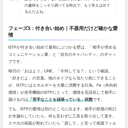
の趣味をこっそり調べてる時点で、もう答えは出て
るんだよね。
フェーズ3：付き合い始め｜不器用だけど確かな愛
情
ISTPが付き合い始めて最初にぶつかる壁は、「相手が求める
コミュニケーション量」と「自分のキャパシティ」のギャッ
プです。
毎日の「おはよう」LINE。「今何してる？」という確認。
「好きだよ」の言葉。他のタイプなら当たり前にできること
が、ISTPにはエネルギーを大量に消費する行為。Fe（外向的
感情）が劣等機能のISTPにとって、感情を言語化して相手に
届けるのは
「苦手なことを頑張っている」状態
です。
でも、ISTPの愛情は別のところに出ます。相手の部屋の蛇口
が水漏れしていたら、何も言わずに工具を取り出して直す。
スマホの画面が割れていたら「貸して」と言って保護フィル