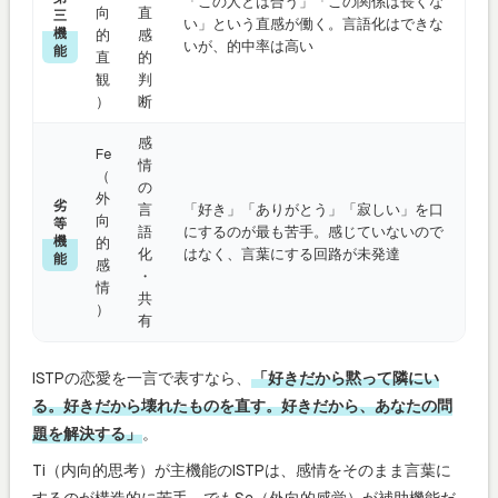
「この人とは合う」「この関係は長くな
向
直
三
い」という直感が働く。言語化はできな
機
的
感
いが、的中率は高い
能
直
的
観
判
）
断
感
Fe
情
（
の
外
劣
言
「好き」「ありがとう」「寂しい」を口
向
等
語
にするのが最も苦手。感じていないので
機
的
化
はなく、言葉にする回路が未発達
能
感
・
情
共
）
有
ISTPの恋愛を一言で表すなら、
「好きだから黙って隣にい
る。好きだから壊れたものを直す。好きだから、あなたの問
題を解決する」
。
Ti（内向的思考）が主機能のISTPは、感情をそのまま言葉に
するのが構造的に苦手。でもSe（外向的感覚）が補助機能だ