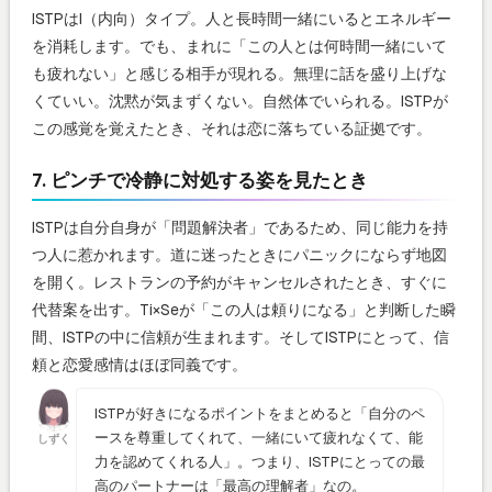
ISTPはI（内向）タイプ。人と長時間一緒にいるとエネルギー
を消耗します。でも、まれに「この人とは何時間一緒にいて
も疲れない」と感じる相手が現れる。無理に話を盛り上げな
くていい。沈黙が気まずくない。自然体でいられる。ISTPが
この感覚を覚えたとき、それは恋に落ちている証拠です。
7. ピンチで冷静に対処する姿を見たとき
ISTPは自分自身が「問題解決者」であるため、同じ能力を持
つ人に惹かれます。道に迷ったときにパニックにならず地図
を開く。レストランの予約がキャンセルされたとき、すぐに
代替案を出す。Ti×Seが「この人は頼りになる」と判断した瞬
間、ISTPの中に信頼が生まれます。そしてISTPにとって、信
頼と恋愛感情はほぼ同義です。
ISTPが好きになるポイントをまとめると「自分のペ
ースを尊重してくれて、一緒にいて疲れなくて、能
しずく
力を認めてくれる人」。つまり、ISTPにとっての最
高のパートナーは「最高の理解者」なの。