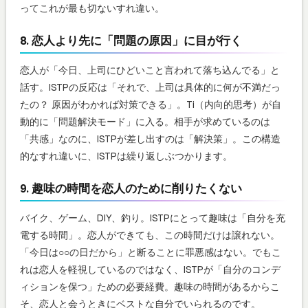
ってこれが最も切ないすれ違い。
8. 恋人より先に「問題の原因」に目が行く
恋人が「今日、上司にひどいこと言われて落ち込んでる」と
話す。ISTPの反応は「それで、上司は具体的に何が不満だっ
たの？ 原因がわかれば対策できる」。Ti（内向的思考）が自
動的に「問題解決モード」に入る。相手が求めているのは
「共感」なのに、ISTPが差し出すのは「解決策」。この構造
的なすれ違いに、ISTPは繰り返しぶつかります。
9. 趣味の時間を恋人のために削りたくない
バイク、ゲーム、DIY、釣り。ISTPにとって趣味は「自分を充
電する時間」。恋人ができても、この時間だけは譲れない。
「今日は○○の日だから」と断ることに罪悪感はない。でもこ
れは恋人を軽視しているのではなく、ISTPが「自分のコンデ
ィションを保つ」ための必要経費。趣味の時間があるからこ
そ、恋人と会うときにベストな自分でいられるのです。