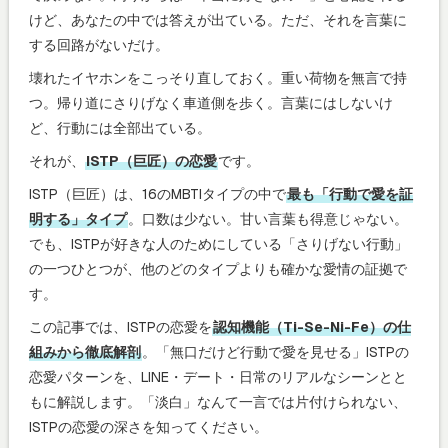
けど、あなたの中では答えが出ている。ただ、それを言葉に
する回路がないだけ。
壊れたイヤホンをこっそり直しておく。重い荷物を無言で持
つ。帰り道にさりげなく車道側を歩く。言葉にはしないけ
ど、行動には全部出ている。
それが、
ISTP（巨匠）の恋愛
です。
ISTP（巨匠）は、16のMBTIタイプの中で
最も「行動で愛を証
明する」タイプ
。口数は少ない。甘い言葉も得意じゃない。
でも、ISTPが好きな人のためにしている「さりげない行動」
の一つひとつが、他のどのタイプよりも確かな愛情の証拠で
す。
この記事では、ISTPの恋愛を
認知機能（Ti-Se-Ni-Fe）の仕
組みから徹底解剖
。「無口だけど行動で愛を見せる」ISTPの
恋愛パターンを、LINE・デート・日常のリアルなシーンとと
もに解説します。「淡白」なんて一言では片付けられない、
ISTPの恋愛の深さを知ってください。