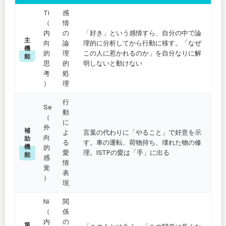
Ti
感
（
情
内
の
「好き」という感情すら、自分の中で論
主
向
論
理的に分析してから行動に移す。「なぜ
機
的
理
この人に惹かれるのか」を自分なりに解
能
思
的
明しないと動けない
考
処
）
理
行
Se
動
（
に
外
補
よ
言葉の代わりに「やること」で好意を示
向
助
る
す。車の運転、荷物持ち、壊れた物の修
機
的
愛
理。ISTPの愛は「手」に出る
能
感
情
覚
表
）
現
Ni
関
（
係
内
の
第