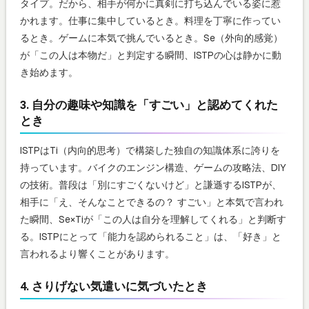
タイプ。だから、相手が何かに真剣に打ち込んでいる姿に惹
かれます。仕事に集中しているとき。料理を丁寧に作ってい
るとき。ゲームに本気で挑んでいるとき。Se（外向的感覚）
が「この人は本物だ」と判定する瞬間、ISTPの心は静かに動
き始めます。
3. 自分の趣味や知識を「すごい」と認めてくれた
とき
ISTPはTi（内向的思考）で構築した独自の知識体系に誇りを
持っています。バイクのエンジン構造、ゲームの攻略法、DIY
の技術。普段は「別にすごくないけど」と謙遜するISTPが、
相手に「え、そんなことできるの？ すごい」と本気で言われ
た瞬間、Se×Tiが「この人は自分を理解してくれる」と判断す
る。ISTPにとって「能力を認められること」は、「好き」と
言われるより響くことがあります。
4. さりげない気遣いに気づいたとき