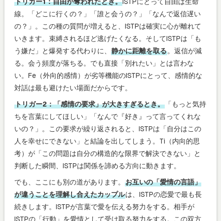
トリガー1：自由が奪われたとき。
ISTPにとって自由は生命
線。「どこに行くの？」「誰と会うの？」「なんで返信遅い
の？」。この種の質問が増えると、ISTPは確実に心が離れて
いきます。束縛されるほど逃げたくなる。そしてISTPは「も
う嫌だ」と爆発する代わりに、
静かに距離を取る
。返信が減
る。会う頻度が落ちる。でも直接「別れたい」とは言わな
い。Fe（外向的感情）が劣等機能のISTPにとって、感情的な
対話は最も避けたい場面だからです。
トリガー2：「感情の要求」が大きすぎるとき。
「もっと気持
ちを言葉にしてほしい」「なんで『好き』って言ってくれな
いの？」。この要求が繰り返されると、ISTPは「自分はこの
人を幸せにできない」と結論を出してしまう。Ti（内向的思
考）が「この問題は自分の構造的な限界で解決できない」と
判断した瞬間、ISTPは関係を諦める方向に動きます。
でも、ここにも別の道があります。
お互いの「愛情の言語」
が違うことを理解し合えたカップル
は、ISTPの恋愛で最も長
続きします。ISTPが言葉で愛を伝える努力をする。相手が
ISTPの「行動」を愛情として受け取る努力をする。この双方