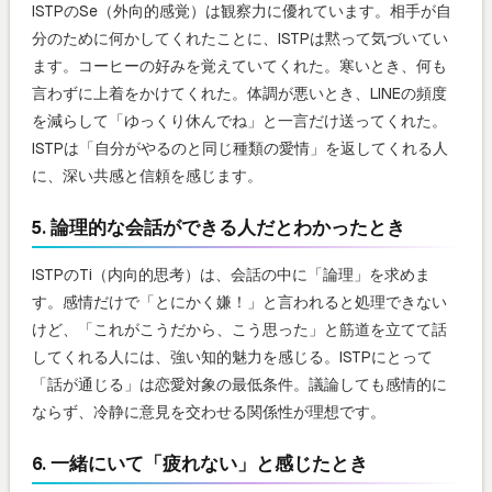
ISTPのSe（外向的感覚）は観察力に優れています。相手が自
分のために何かしてくれたことに、ISTPは黙って気づいてい
ます。コーヒーの好みを覚えていてくれた。寒いとき、何も
言わずに上着をかけてくれた。体調が悪いとき、LINEの頻度
を減らして「ゆっくり休んでね」と一言だけ送ってくれた。
ISTPは「自分がやるのと同じ種類の愛情」を返してくれる人
に、深い共感と信頼を感じます。
5. 論理的な会話ができる人だとわかったとき
ISTPのTi（内向的思考）は、会話の中に「論理」を求めま
す。感情だけで「とにかく嫌！」と言われると処理できない
けど、「これがこうだから、こう思った」と筋道を立てて話
してくれる人には、強い知的魅力を感じる。ISTPにとって
「話が通じる」は恋愛対象の最低条件。議論しても感情的に
ならず、冷静に意見を交わせる関係性が理想です。
6. 一緒にいて「疲れない」と感じたとき