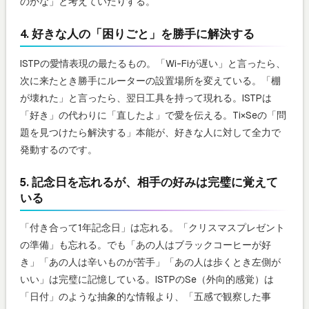
のかな」と考えていたりする。
4. 好きな人の「困りごと」を勝手に解決する
ISTPの愛情表現の最たるもの。「Wi-Fiが遅い」と言ったら、
次に来たとき勝手にルーターの設置場所を変えている。「棚
が壊れた」と言ったら、翌日工具を持って現れる。ISTPは
「好き」の代わりに「直したよ」で愛を伝える。Ti×Seの「問
題を見つけたら解決する」本能が、好きな人に対して全力で
発動するのです。
5. 記念日を忘れるが、相手の好みは完璧に覚えて
いる
「付き合って1年記念日」は忘れる。「クリスマスプレゼント
の準備」も忘れる。でも「あの人はブラックコーヒーが好
き」「あの人は辛いものが苦手」「あの人は歩くとき左側が
いい」は完璧に記憶している。ISTPのSe（外向的感覚）は
「日付」のような抽象的な情報より、「五感で観察した事