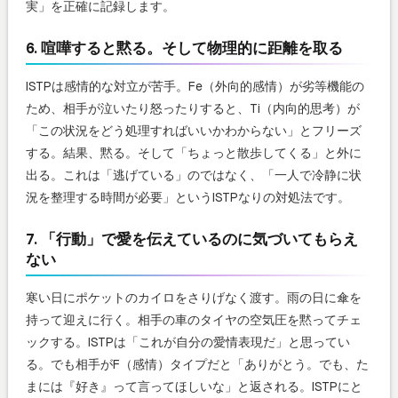
実」を正確に記録します。
6. 喧嘩すると黙る。そして物理的に距離を取る
ISTPは感情的な対立が苦手。Fe（外向的感情）が劣等機能の
ため、相手が泣いたり怒ったりすると、Ti（内向的思考）が
「この状況をどう処理すればいいかわからない」とフリーズ
する。結果、黙る。そして「ちょっと散歩してくる」と外に
出る。これは「逃げている」のではなく、「一人で冷静に状
況を整理する時間が必要」というISTPなりの対処法です。
7. 「行動」で愛を伝えているのに気づいてもらえ
ない
寒い日にポケットのカイロをさりげなく渡す。雨の日に傘を
持って迎えに行く。相手の車のタイヤの空気圧を黙ってチェ
ックする。ISTPは「これが自分の愛情表現だ」と思ってい
る。でも相手がF（感情）タイプだと「ありがとう。でも、た
まには『好き』って言ってほしいな」と返される。ISTPにと