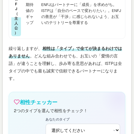
F
期待
ENFJはパートナーに「成長」を求めがち。
J
値の
ISTPは「自分のペースで変わりたい」。ENFJ
（
ギャ
の善意が「干渉」に感じられないよう、お互
主
ップ
いのテリトリーを尊重する
人
公
）
繰り返しますが、
相性は「タイプ」で全てが決まるわけでは
ありません
。どんな組み合わせでも、お互いの「愛情の言
語」が違うことを理解し、歩み寄る意思があれば、ISTPは全
タイプの中でも最も誠実で信頼できるパートナーになりま
す。
相性チェッカー
2つのタイプを選んで相性をチェック！
あなたのタイプ