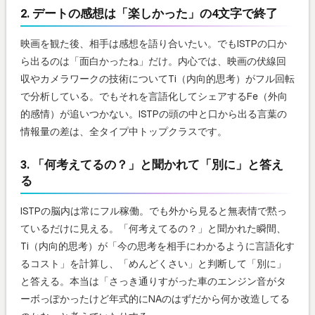
2. デートの感想は「楽しかった」の4文字で終了
映画を観た後、相手は感想を語り合いたい。でもISTPの口か
ら出るのは「面白かったね」だけ。内心では、映画の伏線回
収やカメラワークの技術についてTi（内向的思考）がフル回転
で分析している。でもそれを言語化してシェアするFe（外向
的感情）が追いつかない。ISTPの頭の中と口から出る言葉の
情報量の差は、全タイプ中トップクラスです。
3. 「何考えてるの？」と聞かれて「別に」と答え
る
ISTPの脳内は常にフル稼働。でも外から見ると無表情で黙っ
ているだけに見える。「何考えてるの？」と聞かれた瞬間、
Ti（内向的思考）が「今の思考を相手にわかるように言語化す
るコスト」を計算し、「めんどくさい」と判断して「別に」
と答える。本当は「さっき通りすがった車のエンジン音がタ
ーボっぽかったけど年式的にNAのはずだから何か改造してる