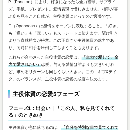
P（Passion）により、好きになったら全力投球。サプライ
ズ、手紙、プレゼント。愛情表現は惜しみません。相手が喜
ぶ姿を見ること自体が、主役体質にとってのご褒美です。
O（Openness）は感情をオープンに表現すること。「好き」
も「嫌い」も「寂しい」もストレートに伝えます。駆け引き
よりも直球勝負が得意。この正直さが主役体質の魅力であ
り、同時に相手を圧倒してしまうこともあります。
これらが合わさった主役体質の恋愛は、
「全力で愛して、全
力で愛されたい」
恋愛。与える愛情は誰よりも大きいけれ
ど、求めるリターンも同じくらい大きい。この「ギブ&テイ
ク」のバランスが、主役体質の恋愛の成否を決めます。
主役体質の恋愛5フェーズ
フェーズ1：出会い｜「この人、私を見てくれて
る」のときめき
主役体質が恋に落ちるのは、
「自分を特別な目で見てくれて