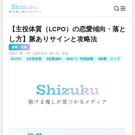
【主役体質（LCPO）の恋愛傾向・落と
し方】脈ありサインと攻略法
診断・性格
2026.05.28 公開
2026.06.21 更新
#LCPO
#主役体質
#恋愛傾向
#MBTI・性格診断
#診断・クイズ
監修・編集