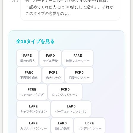
分、パートナーにも全力で尽くすのが主役体質。
しずく
「認めてくれた人には100倍にして返す」。それが
このタイプの恋愛なのよ。
全16タイプを見る
FAPE
FAPO
FARE
最後の恋人
デビル天使
敏腕マネージャー
FARO
FCPE
FCPO
不思議生命体
忠犬ハチ公
恋愛モンスター
FCRE
FCRO
ちゃっかりうさぎ
ロマンスマジシャン
LAPE
LAPO
キャプテンライオン
パーフェクトカメレオン
LARE
LARO
LCPE
カリスマバランサー
憧れの先輩
ツンデレヤンキー