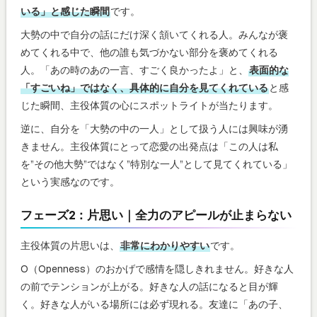
いる」と感じた瞬間
です。
大勢の中で自分の話にだけ深く頷いてくれる人。みんなが褒
めてくれる中で、他の誰も気づかない部分を褒めてくれる
人。「あの時のあの一言、すごく良かったよ」と、
表面的な
「すごいね」ではなく、具体的に自分を見てくれている
と感
じた瞬間、主役体質の心にスポットライトが当たります。
逆に、自分を「大勢の中の一人」として扱う人には興味が湧
きません。主役体質にとって恋愛の出発点は「この人は私
を”その他大勢”ではなく”特別な一人”として見てくれている」
という実感なのです。
フェーズ2：片思い｜全力のアピールが止まらない
主役体質の片思いは、
非常にわかりやすい
です。
O（Openness）のおかげで感情を隠しきれません。好きな人
の前でテンションが上がる。好きな人の話になると目が輝
く。好きな人がいる場所には必ず現れる。友達に「あの子、