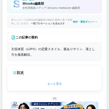
Shizuku編集部
女性用風俗メディア shizuku-media.com 編集部
本コンテンツはShizuku編集部が独自の基準に基づき制
制作・運営ポリシー
作していますが、
一部プロモーションを含みます
。
この記事の要約
主役体質（LCPO）の恋愛スタイル、脈ありサイン、落とし
方を徹底解説。
目次
もっと見る
PR