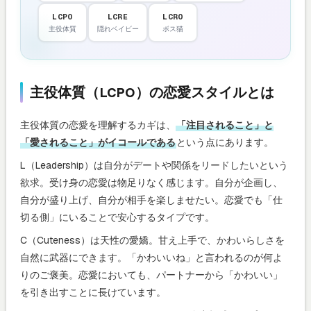
LCPO
LCRE
LCRO
主役体質
隠れベイビー
ボス猫
主役体質（LCPO）の恋愛スタイルとは
主役体質の恋愛を理解するカギは、
「注目されること」と
「愛されること」がイコールである
という点にあります。
L（Leadership）は自分がデートや関係をリードしたいという
欲求。受け身の恋愛は物足りなく感じます。自分が企画し、
自分が盛り上げ、自分が相手を楽しませたい。恋愛でも「仕
切る側」にいることで安心するタイプです。
C（Cuteness）は天性の愛嬌。甘え上手で、かわいらしさを
自然に武器にできます。「かわいいね」と言われるのが何よ
りのご褒美。恋愛においても、パートナーから「かわいい」
を引き出すことに長けています。