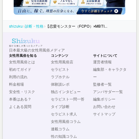
shizuku
>
診断・性格
>
【恋愛モンスター（FCPO）×MBTI】対応タイプと掛け合わせ分析
日本最大級の女性用風俗メディア
女性用風俗を知る
コンテンツ
サイトについて
女性用風俗とは
女性用風俗店
運営者情報
初めてガイド
セラピスト
編集部・キャラクタ
利用の流れ
ラブホテル
ー
料金相場
体験談レポ
監修者一覧
安全性・リスク
独占インタビュー
アンバサダー一覧
本番はある？
セラピスト一問一答
編集ポリシー
よくある質問
タイプ診断
お問い合わせ
セラピスト求人
サイトマップ
女性用風俗コラム
連載コラム
性の知識コラム