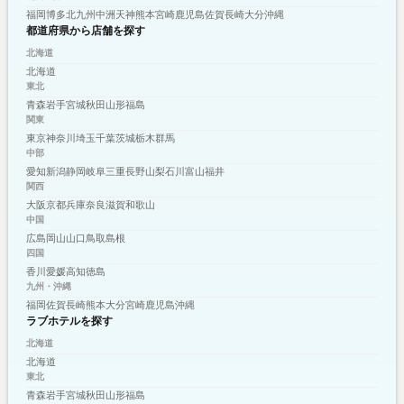
福岡
博多
北九州
中洲
天神
熊本
宮崎
鹿児島
佐賀
長崎
大分
沖縄
都道府県から店舗を探す
北海道
北海道
東北
青森
岩手
宮城
秋田
山形
福島
関東
東京
神奈川
埼玉
千葉
茨城
栃木
群馬
中部
愛知
新潟
静岡
岐阜
三重
長野
山梨
石川
富山
福井
関西
大阪
京都
兵庫
奈良
滋賀
和歌山
中国
広島
岡山
山口
鳥取
島根
四国
香川
愛媛
高知
徳島
九州・沖縄
福岡
佐賀
長崎
熊本
大分
宮崎
鹿児島
沖縄
ラブホテルを探す
北海道
北海道
東北
青森
岩手
宮城
秋田
山形
福島