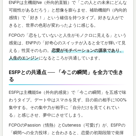
ENFPは主機能Ne（外向的直観）で「この人との未来にどんな
可能性があるだろう」と想像を膨らませ、補助機能Fi（内向的
感情）で「好き！」という確信を持つタイプ。好きな人がで
きると、世界の色彩が変わったように感じる。
FCPOの「恋をしていないと人生がモノクロに見える」という
感覚は、ENFPの「好奇心のスイッチが入ると全てが輝いて見
える」性質そのもの。
恋愛がモチベーションの源泉であり、
人生のエンジン
になるところが共通しています。
ESFPとの共通点 ── 「今この瞬間」を全力で生き
る
ESFPは主機能Se（外向的感覚）で「今この瞬間」を五感で味
わうタイプ。デート中はスマホを見ず、目の前の相手に100%
集中する。その集中力が相手に「自分だけを見てくれてい
る」と感じさせ、夢中にさせてしまう。
FCPOのPassion（情熱）とCuteness（可愛げ）が、ESFPの
「瞬間への全力投球」と合わさると、恋愛の初期段階で発揮