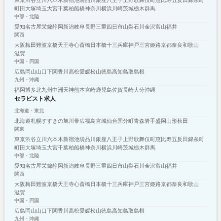
町田
大塚
埼玉
大宮
千葉
柏
船橋
神奈川
横浜
川崎
茨城
栃木
群馬
中部・北陸
愛知
名古屋
栄
錦
静岡
新潟
岐阜
長野
三重
四日市
山梨
石川
金沢
富山
福井
関西
大阪
梅田
難波
京橋
天王寺
心斎橋
日本橋
十三
兵庫
神戸
三宮
姫路
京都
奈良
和歌山
滋賀
中国・四国
広島
岡山
山口
下関
香川
高松
愛媛
松山
徳島
高知
鳥取
島根
九州・沖縄
福岡
博多
北九州
中洲
天神
熊本
宮崎
鹿児島
佐賀
長崎
大分
沖縄
セラピスト求人
北海道・東北
北海道
札幌
すすきの
旭川
帯広
福島
宮城
仙台
国分町
青森
岩手
盛岡
山形
秋田
関東
東京
渋谷
立川
六本木
新宿
池袋
品川
銀座
八王子
上野
歌舞伎町
恵比寿
五反田
錦糸町
町田
大塚
埼玉
大宮
千葉
柏
船橋
神奈川
横浜
川崎
茨城
栃木
群馬
中部・北陸
愛知
名古屋
栄
錦
静岡
新潟
岐阜
長野
三重
四日市
山梨
石川
金沢
富山
福井
関西
大阪
梅田
難波
京橋
天王寺
心斎橋
日本橋
十三
兵庫
神戸
三宮
姫路
京都
奈良
和歌山
滋賀
中国・四国
広島
岡山
山口
下関
香川
高松
愛媛
松山
徳島
高知
鳥取
島根
九州・沖縄