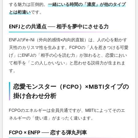
する魅力は圧倒的。
一緒にいる時間の「濃度」が他のタイプ
とは桁違い
です。
ENFJとの共通点 ── 相手を夢中にさせる力
ENFJのFe-Ni（外向的感情×内向的直観）は、人の心を動かす
天性のカリスマ性を生みます。FCPOの「人を惹きつける可愛
げ」にENFJの「相手の心を読む力」が加わると、恋愛におい
て相手を「この人しかいない」と思わせる説得力が生まれま
す。
恋愛モンスター（FCPO）×MBTIタイプの
掛け合わせ分析
FCPOのエネルギーは全員共通ですが、MBTIによってそのエ
ネルギーの「使い道」がまったく違います。
FCPO × ENFP ── 恋する弾丸列車