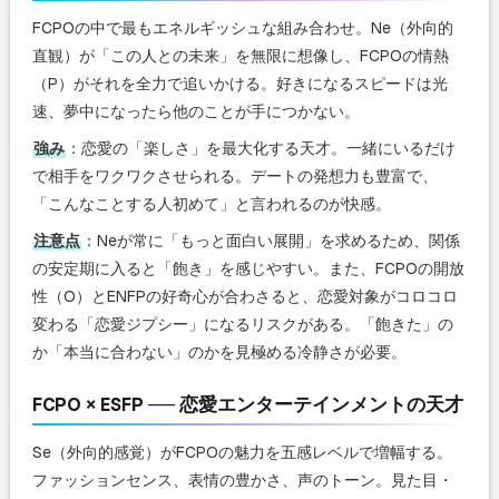
FCPOの中で最もエネルギッシュな組み合わせ。Ne（外向的
直観）が「この人との未来」を無限に想像し、FCPOの情熱
（P）がそれを全力で追いかける。好きになるスピードは光
速、夢中になったら他のことが手につかない。
強み
：恋愛の「楽しさ」を最大化する天才。一緒にいるだけ
で相手をワクワクさせられる。デートの発想力も豊富で、
「こんなことする人初めて」と言われるのが快感。
注意点
：Neが常に「もっと面白い展開」を求めるため、関係
の安定期に入ると「飽き」を感じやすい。また、FCPOの開放
性（O）とENFPの好奇心が合わさると、恋愛対象がコロコロ
変わる「恋愛ジプシー」になるリスクがある。「飽きた」の
か「本当に合わない」のかを見極める冷静さが必要。
FCPO × ESFP ── 恋愛エンターテインメントの天才
Se（外向的感覚）がFCPOの魅力を五感レベルで増幅する。
ファッションセンス、表情の豊かさ、声のトーン。見た目・