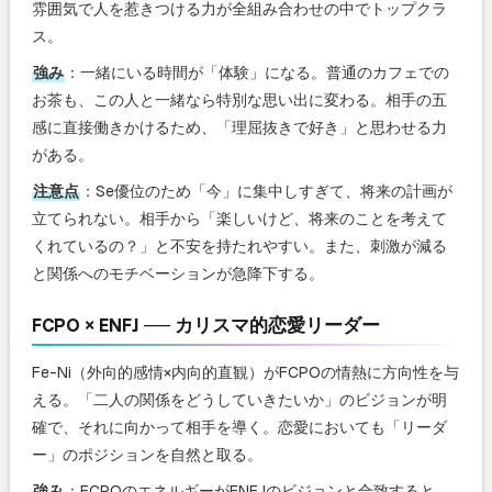
雰囲気で人を惹きつける力が全組み合わせの中でトップクラ
ス。
強み
：一緒にいる時間が「体験」になる。普通のカフェでの
お茶も、この人と一緒なら特別な思い出に変わる。相手の五
感に直接働きかけるため、「理屈抜きで好き」と思わせる力
がある。
注意点
：Se優位のため「今」に集中しすぎて、将来の計画が
立てられない。相手から「楽しいけど、将来のことを考えて
くれているの？」と不安を持たれやすい。また、刺激が減る
と関係へのモチベーションが急降下する。
FCPO × ENFJ ── カリスマ的恋愛リーダー
Fe-Ni（外向的感情×内向的直観）がFCPOの情熱に方向性を与
える。「二人の関係をどうしていきたいか」のビジョンが明
確で、それに向かって相手を導く。恋愛においても「リーダ
ー」のポジションを自然と取る。
強み
：FCPOのエネルギーがENFJのビジョンと合致すると、