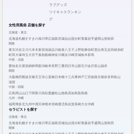
ラブグッズ
ツイキャスランキン
グ
女性用風俗 店舗を探す
北海道・東北
北海道
札幌
すすきの
旭川
帯広
福島
宮城
仙台
国分町
青森
岩手
盛岡
山形
秋田
関東
東京
渋谷
立川
六本木
新宿
池袋
品川
銀座
八王子
上野
歌舞伎町
恵比寿
五反田
錦糸町
町田
大塚
埼玉
大宮
千葉
柏
船橋
神奈川
横浜
川崎
茨城
栃木
群馬
中部・北陸
愛知
名古屋
栄
錦
静岡
新潟
岐阜
長野
三重
四日市
山梨
石川
金沢
富山
福井
関西
大阪
梅田
難波
京橋
天王寺
心斎橋
日本橋
十三
兵庫
神戸
三宮
姫路
京都
奈良
和歌山
滋賀
中国・四国
広島
岡山
山口
下関
香川
高松
愛媛
松山
徳島
高知
鳥取
島根
九州・沖縄
福岡
博多
北九州
中洲
天神
熊本
宮崎
鹿児島
佐賀
長崎
大分
沖縄
セラピストを探す
北海道・東北
北海道
札幌
すすきの
旭川
帯広
福島
宮城
仙台
国分町
青森
岩手
盛岡
山形
秋田
関東
東京
渋谷
立川
六本木
新宿
池袋
品川
銀座
八王子
上野
歌舞伎町
恵比寿
五反田
錦糸町