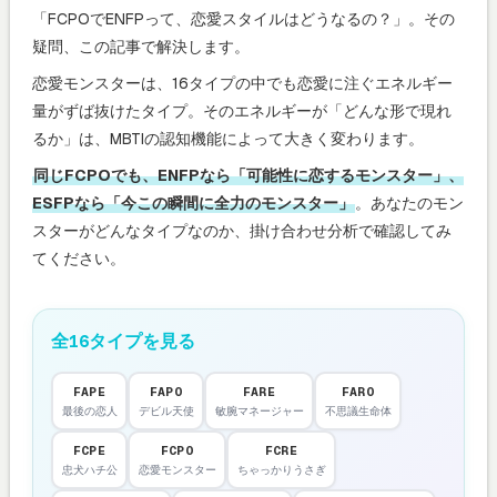
「FCPOでENFPって、恋愛スタイルはどうなるの？」。その
疑問、この記事で解決します。
恋愛モンスターは、16タイプの中でも恋愛に注ぐエネルギー
量がずば抜けたタイプ。そのエネルギーが「どんな形で現れ
るか」は、MBTIの認知機能によって大きく変わります。
同じFCPOでも、ENFPなら「可能性に恋するモンスター」、
ESFPなら「今この瞬間に全力のモンスター」
。あなたのモン
スターがどんなタイプなのか、掛け合わせ分析で確認してみ
てください。
全16タイプを見る
FAPE
FAPO
FARE
FARO
最後の恋人
デビル天使
敏腕マネージャー
不思議生命体
FCPE
FCPO
FCRE
忠犬ハチ公
恋愛モンスター
ちゃっかりうさぎ