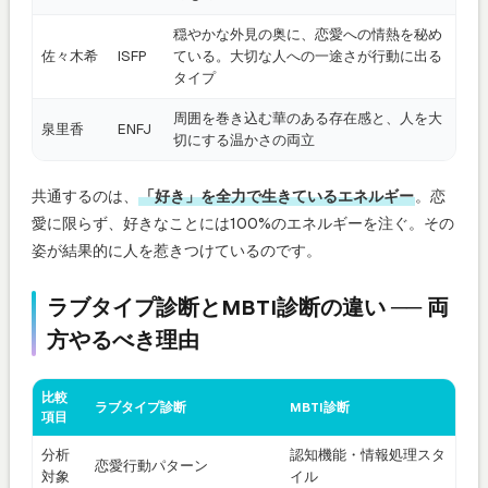
穏やかな外見の奥に、恋愛への情熱を秘め
佐々木希
ISFP
ている。大切な人への一途さが行動に出る
タイプ
周囲を巻き込む華のある存在感と、人を大
泉里香
ENFJ
切にする温かさの両立
共通するのは、
「好き」を全力で生きているエネルギー
。恋
愛に限らず、好きなことには100%のエネルギーを注ぐ。その
姿が結果的に人を惹きつけているのです。
ラブタイプ診断とMBTI診断の違い ── 両
方やるべき理由
比較
ラブタイプ診断
MBTI診断
項目
分析
認知機能・情報処理スタ
恋愛行動パターン
対象
イル