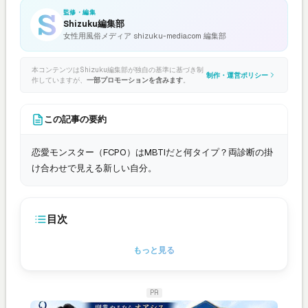
監修・編集
Shizuku編集部
女性用風俗メディア shizuku-media.com 編集部
本コンテンツはShizuku編集部が独自の基準に基づき制
制作・運営ポリシー
作していますが、
一部プロモーションを含みます
。
この記事の要約
恋愛モンスター（FCPO）はMBTIだと何タイプ？両診断の掛
け合わせで見える新しい自分。
目次
もっと見る
PR