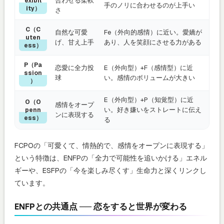
合わせる柔軟
exibil
手のノリに合わせるのが上手い
ity）
さ
C（C
自然な可愛
Fe（外向的感情）に近い。愛嬌が
uten
げ、甘え上手
あり、人を笑顔にさせる力がある
ess）
P（Pa
恋愛に全力投
E（外向型）+F（感情型）に近
ssion
球
い。感情のボリュームが大きい
）
E（外向型）+P（知覚型）に近
O（O
感情をオープ
い。好き嫌いをストレートに伝え
penn
ンに表現する
ess）
る
FCPOの「可愛くて、情熱的で、感情をオープンに表現する」
という特徴は、ENFPの「全力で可能性を追いかける」エネル
ギーや、ESFPの「今を楽しみ尽くす」生命力と深くリンクし
ています。
ENFPとの共通点 ── 恋をすると世界が変わる