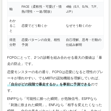
FACE（柔軟性・可愛げ・情
4軸（E/I、S/N、T/F、
軸
熱/理性・一途/開放）
J/P）
わか
るこ
恋愛でどう動くか
なぜそう動くのか
と
得意
恋愛パターンの自覚、相性
自己理解、思考・行動の
分野
予測
仕組み解明
FCPOにとって、2つの診断を組み合わせる最大の価値は「暴
走の防止」です。
恋愛モンスターの名の通り、FCPOは恋愛になると理性のブレ
ーキが壊れやすい。でもMBTIの認知機能を理解していれば、
「自分がどの段階で暴走するか」を事前に予測できる
ので
す。
ENFPなら「可能性に酔った瞬間」が危険信号。ESFPなら
「刺激に飲まれた瞬間」。ENFJなら「相手を変えたくなった
瞬間」。自分の暴走パターンを知っていれば、「あ、今ヤバ