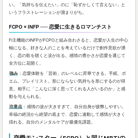
い。「気持ちを伝えたい」のに「恥ずかしくて言えない」と
いうフラストレーションが溜まりがち。
FCPO × INFP ── 恋愛に生きるロマンチスト
Fi主機能のINFPがFCPOと組み合わさると、恋愛が人生の中心
軸になる。好きな人のことを考えているだけで創作意欲が湧
く、恋の歌を聴くと涙が出る。感情の豊かさが恋愛を通じて
全方位に花開く。
強み
：恋愛体験を「芸術」のレベルに昇華できる。手紙、ポ
エム、プレイリスト。形にならない気持ちを形にするのが得
意。相手に「こんなに深く思ってくれる人がいるのか」と感
動を与えられる。
注意点
：感情の波が大きすぎて、自分自身が疲弊しやすい。
幸福の絶頂から絶望の底まで、恋愛に連動して感情が大きく
揺れる。自分のメンタルケアが最優先課題。
恋愛モンスター（FCPO）と同じMBTIの