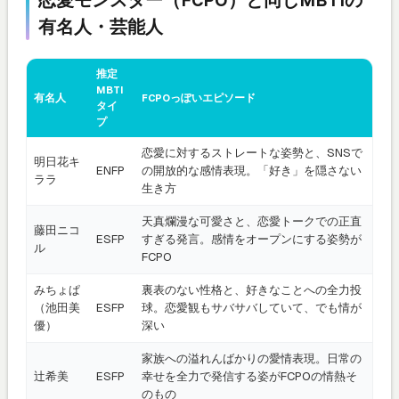
有名人・芸能人
推定
MBTI
有名人
FCPOっぽいエピソード
タイ
プ
恋愛に対するストレートな姿勢と、SNSで
明日花キ
ENFP
の開放的な感情表現。「好き」を隠さない
ララ
生き方
天真爛漫な可愛さと、恋愛トークでの正直
藤田ニコ
ESFP
すぎる発言。感情をオープンにする姿勢が
ル
FCPO
みちょぱ
裏表のない性格と、好きなことへの全力投
（池田美
ESFP
球。恋愛観もサバサバしていて、でも情が
優）
深い
家族への溢れんばかりの愛情表現。日常の
辻希美
ESFP
幸せを全力で発信する姿がFCPOの情熱そ
のもの