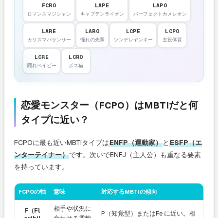
FCRO
LAPE
LAPO
ロマンスマジシャン
キャプテンライオン
パーフェクトカメレオン
LARE
LARO
LCPE
LCPO
カリスマバランサー
憧れの先輩
ツンデレヤンキー
主役体質
LCRE
LCRO
隠れベイビー
ボス猫
恋愛モンスター（FCPO）はMBTIだと何
タイプに近い？
FCPOに最も近いMBTIタイプは
ENFP（運動家）
と
ESFP（エ
ンターテイナー）
です。次いでENFJ（主人公）も重なる要素
を持っています。
FCPOの軸
意味
対応するMBTIの傾向
相手や状況に
F（Fl
P（知覚型）またはFe に近い。相