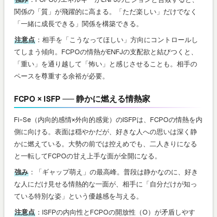
関係の「質」が飛躍的に高まる。「ただ楽しい」だけでなく
「一緒に成長できる」関係を構築できる。
注意点
：相手を「こうなってほしい」方向にコントロールし
てしまう傾向。FCPOの情熱がENFJの支配欲と結びつくと、
「重い」を通り越して「怖い」と感じさせることも。相手の
ペースを尊重する余裕が必要。
FCPO × ISFP ── 静かに燃える情熱家
Fi-Se（内向的感情×外向的感覚）のISFPは、FCPOの情熱を内
側に向ける。表面は穏やかだが、好きな人への思いは深く静
かに燃えている。大勢の前では控えめでも、二人きりになる
と一転してFCPOの甘え上手な面が全開になる。
強み
：「ギャップ萌え」の最高峰。普段は静かなのに、好き
な人にだけ見せる情熱的な一面が、相手に「自分だけが知っ
ている特別な姿」という優越感を与える。
注意点
：ISFPの内向性とFCPOの開放性（O）が矛盾しやす