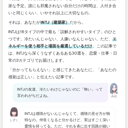
派な予定。誰にも邪魔されない自分だけの時間は、人付き合
いと同じくらい、いやそれ以上に大切なもの。
それは、あなたが
INTJ（建築家）
だから。
INTJは16タイプの中で最も「誤解されやすいタイプ」のひと
つです。冷たいんじゃない、人嫌いなんじゃない。ただ、
エ
ネルギーを使う相手と場面を厳選しているだけ
。この記事で
は、INTJなら深くうなずくあるある30選を、恋愛・仕事・日
常の3カテゴリでお届けします。
「分かってもらえない」と感じてきたあなたに、「あなたの
感覚は正しい」と伝えたい記事です。
INTJの友達、冷たいわけじゃないのに「怖い」って
言われがちだよね。
みお
INTJは感情がないんじゃなくて、感情の見せ方が独
特なの。仲良くなると分かるけど、実はすごく深い
しずく
愛情を持ってる。ただ、それを表に出す回路が細い