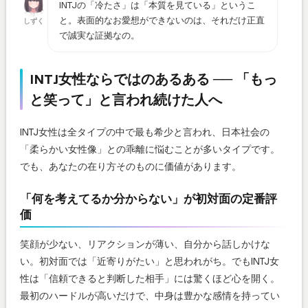
INTJの「冷たさ」は「本質を見ている」というこ
と。表面的なお愛想ができないのは、それだけ正直
しずく
で誠実な証拠なの。
INTJ女性ならではのあるある ── 「もっ
と笑って」と言われ続けた人へ
INTJ女性は全タイプの中で最も希少と言われ、日本社会の
「柔らかい女性像」との乖離に悩むことが多いタイプです。
でも、あなたの在り方そのものに価値があります。
「何を考えてるか分からない」が初対面の定番評
価
笑顔が少ない、リアクションが薄い、自分から話しかけな
い。初対面では「近寄りがたい」と思われがち。でもINTJ女
性は「信頼できると判断した相手」には驚くほど心を開く。
最初のハードルが高いだけで、中身は豊かな感情を持ってい