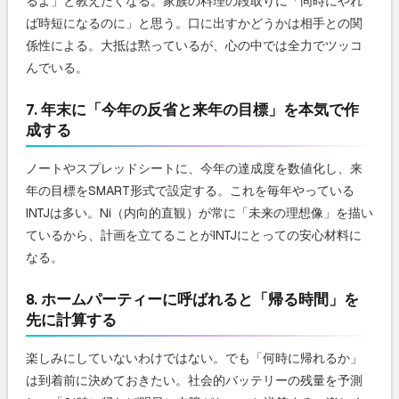
るよ」と教えたくなる。家族の料理の段取りに「同時にやれ
ば時短になるのに」と思う。口に出すかどうかは相手との関
係性による。大抵は黙っているが、心の中では全力でツッコ
んでいる。
7. 年末に「今年の反省と来年の目標」を本気で作
成する
ノートやスプレッドシートに、今年の達成度を数値化し、来
年の目標をSMART形式で設定する。これを毎年やっている
INTJは多い。Ni（内向的直観）が常に「未来の理想像」を描い
ているから、計画を立てることがINTJにとっての安心材料に
なる。
8. ホームパーティーに呼ばれると「帰る時間」を
先に計算する
楽しみにしていないわけではない。でも「何時に帰れるか」
は到着前に決めておきたい。社会的バッテリーの残量を予測