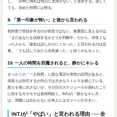
し、「21時に帰れば明日に支障がない」と逆算する。楽しく
ても、決めた時間には帰る。
9. 「第一印象が怖い」と後から言われる
初対面で笑顔を作るのが得意ではない。無愛想に見えるのは
「まだあなたを信頼するかどうか判断中」だから。仲良くな
った人から「最初は話しかけにくかった」と言われるのは定
番。「でも話してみたら全然違った」と続くのもセット。
10. 一人の時間を邪魔されると、静かにキレる
せっかくの「一人時間」に急な電話や突然の訪問があると、
表面上は対応するが内心では大きなストレスを感じている。
怒りを表に出さないが、その日のスケジュールが崩れたこと
に対するモヤモヤは長時間続く。INTJの「静かなキレ方」
は、周囲には伝わらないが本人にはダメージが大きい。
INTJが「やばい」と言われる理由 ── 全