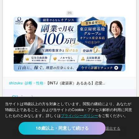
PR
shizuku
>
診断・性格
>
【INTJ（建築家）あるある】恋愛・仕事・日常の「わかる！」30選
当サイトは18歳以上の方を対象としています。閲覧の継続により、あなたが
日本最大級の女性用風俗メディア
18歳以上であること、および当サイトのCookie・アクセス解析の利用に同意
女性用風俗を知る
コンテンツ
サイトについて
したものとみなします。詳しくは
プライバシーポリシー
をご覧ください。
女性用風俗とは
女性用風俗店
運営者情報
初めてガイド
セラピスト
編集部・キャラクタ
18歳以上・同意して続ける
退出する
利用の流れ
ラブホテル
ー
ホーム
女風とは
店舗検索
体験談レポ
コラム