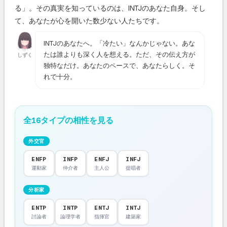
る」。その真実を知っているのは、INTJのあなた自身。そし
て、あなたが心を開いた数少ない人たちです。
INTJのあなたへ。「冷たい」なんかじゃない。あな
たは誰よりも深く人を想える。ただ、その伝え方が
しずく
独特なだけ。あなたのペースで、あなたらしく。そ
れで十分。
全16タイプの相性を見る
外交官
ENFP
INFP
ENFJ
INFJ
運動家
仲介者
主人公
提唱者
分析家
ENTP
INTP
ENTJ
INTJ
討論者
論理学者
指揮官
建築家