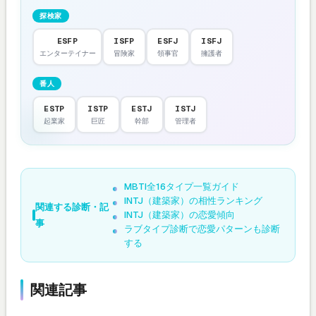
探検家
ESFP
ISFP
ESFJ
ISFJ
エンターテイナー
冒険家
領事官
擁護者
番人
ESTP
ISTP
ESTJ
ISTJ
起業家
巨匠
幹部
管理者
MBTI全16タイプ一覧ガイド
INTJ（建築家）の相性ランキング
関連する診断・記
INTJ（建築家）の恋愛傾向
事
ラブタイプ診断で恋愛パターンも診断
する
関連記事