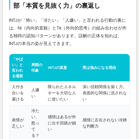
部「本質を見抜く力」の裏返し
INTJが「怖い」「冷たい」「人嫌い」と言われる行動の裏に
は、Ni（内向的直観）とTe（外向的思考）の組み合わせが作
る独特の認知パターンがあります。誤解の正体を知れば、
INTJの本当の姿が見えてきます。
「やば
い」と
周囲の
INTJの真意
実は強みになる理由
言われ
印象
る場面
人付き
限られたエネル
深い信頼関係を築く力。
人嫌
合いを
ギーを大切な人
表面的な関係に流されな
い
避ける
に使いたい
い
冷た
い、
感情はあるが外
表情が
感情に左右されない冷静
怒っ
に出す回路が細
乏しい
な判断力
て
い
る？