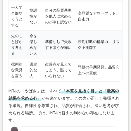
一人で
協調
自分の品質基準
全部や
高品質なアウトプット。
性が
を他人に求める
ろうと
自走力
ない
のが申し訳ない
する
先のこ
今を
とばか
楽し
準備なしで失敗
長期戦略の構築力。リス
り考え
めな
するほうが怖い
ク予測能力
る
い人
批判的
否定
改善点が見えて
問題の早期発見。品質向
な意見
的な
しまう。黙って
上への貢献
を言う
人
いられない
INTJの「やばさ」は、すべて
「本質を見抜く目」と「最高の
結果を求める心」
から来ています。この力が正しく発揮され
る環境。自律性を尊重され、品質が評価され、深い思考が求
められる場所。では、INTJは替えの利かない存在になりま
す。