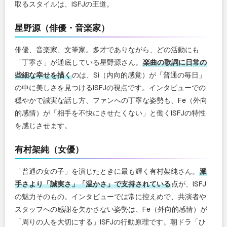
取るスタイルは、ISFJの王道。
星野源（俳優・音楽家）
俳優、音楽家、文筆家。多才でありながら、どの活動にも
「丁寧さ」が通底している星野源さん。
楽曲の歌詞に日常の
些細な幸せを描く
のは、Si（内向的感覚）が「普通の毎日」
の中に美しさを見つけるISFJの視点です。インタビューでの
穏やかで誠実な話し方、ファンへの丁寧な姿勢も、Fe（外向
的感情）が「相手を不快にさせたくない」と働くISFJの特性
を感じさせます。
有村架純（女優）
「普通の女の子」を演じたときに最も輝く有村架純さん。
派
手さより「誠実さ」「温かさ」で支持されている
点が、ISFJ
の魅力そのもの。インタビューでは常に控えめで、共演者や
スタッフへの感謝を欠かさない姿勢は、Fe（外向的感情）が
「周りの人を大切にする」ISFJの行動原理です。朝ドラ「ひ