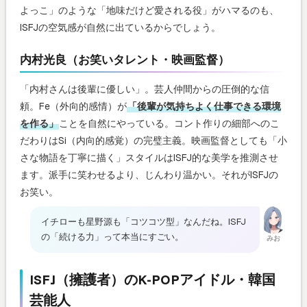
よっこ」のような「地味だけど愛される役」がハマるのも、
ISFJの空気感が自然に出ているからでしょう。
内村光良（お笑いタレント・映画監督）
「内村さんは後輩に優しい」。芸人仲間からの圧倒的な信
頼。Fe（外向的感情）が
「後輩が気持ちよく仕事できる環境
を作る」
ことを自然にやっている。コント作りの細部へのこ
だわりはSi（内向的感覚）の完璧主義。映画監督としても「小
さな物語を丁寧に描く」スタイルはISFJ的な美学を推測させ
ます。派手に笑わせるより、じんわり温かい。それがISFJの
お笑い。
イチローも星野源も「コツコツ型」なんだね。ISFJ
の「続ける力」って本当にすごい。
みお
ISFJ（擁護者）のK-POPアイドル・韓国
芸能人