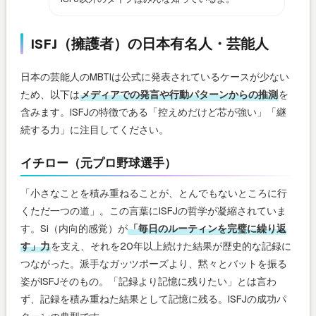
ISFJ（擁護者）の日本有名人・芸能人
日本の芸能人のMBTIは公式に発表されているケースが少ない
ため、以下は
メディアでの発言や行動パターンからの推測
を
含みます。ISFJの特徴である「控えめだけど芯が強い」「継
続する力」に注目してください。
イチロー（元プロ野球選手）
「小さなことを積み重ねることが、とんでもないところに行
くただ一つの道」。この言葉にISFJの哲学が凝縮されていま
す。Si（内向的感覚）が
「毎日のルーティンを完璧に繰り返
す」力
を支え、それを20年以上続けた結果が歴史的な記録に
つながった。派手なガッツポーズより、黙々とバットを振る
姿がISFJそのもの。「記録より記憶に残りたい」とは言わ
ず、記録を積み重ねた結果として記憶に残る。ISFJの成功パ