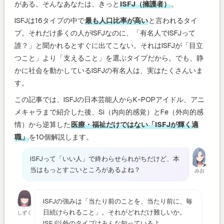
がある。そんなあなたは、きっと
ISFJ（擁護者）
。
ISFJは16タイプの中で
最も人口比率が高い
と言われるタイ
プ。それだけ多くの人がISFJなのに、「有名人でISFJって
誰？」と聞かれるとすぐに出てこない。それはISFJが「目立
つこと」より「支えること」を選ぶタイプだから。でも、静
かに社会を動かしているISFJの有名人は、実はたくさんいま
す。
この記事では、ISFJの日本芸能人からK-POPアイドル、アニ
メキャラまで紹介した後、Si（内向的感覚）とFe（外向的感
情）から逆算した
医療・福祉だけではない「ISFJが輝く適
職」
を10個解説します。
ISFJって「いい人」で終わらせられがちだけど、本
当はもっとすごいところがあるよね？
みお
ISFJの強みは「当たり前のことを、当たり前に、毎
日続けられること」。それがどれだけ難しいか。
しずく
ISFJ以外のタイプはみんな知っているよ。