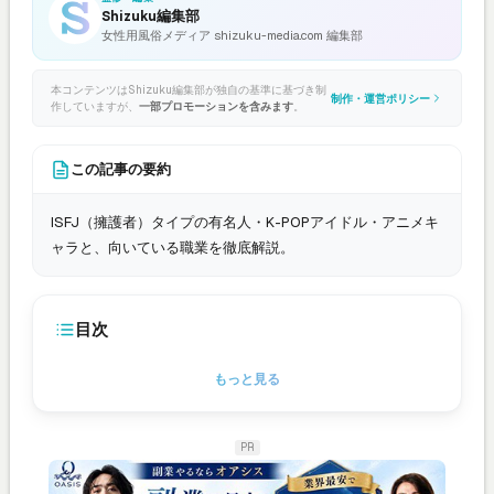
Shizuku編集部
女性用風俗メディア shizuku-media.com 編集部
本コンテンツはShizuku編集部が独自の基準に基づき制
制作・運営ポリシー
作していますが、
一部プロモーションを含みます
。
この記事の要約
ISFJ（擁護者）タイプの有名人・K-POPアイドル・アニメキ
ャラと、向いている職業を徹底解説。
目次
もっと見る
PR