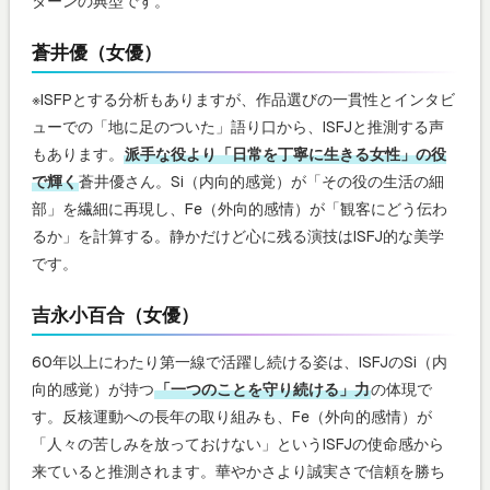
ターンの典型です。
蒼井優（女優）
※ISFPとする分析もありますが、作品選びの一貫性とインタビ
ューでの「地に足のついた」語り口から、ISFJと推測する声
もあります。
派手な役より「日常を丁寧に生きる女性」の役
で輝く
蒼井優さん。Si（内向的感覚）が「その役の生活の細
部」を繊細に再現し、Fe（外向的感情）が「観客にどう伝わ
るか」を計算する。静かだけど心に残る演技はISFJ的な美学
です。
吉永小百合（女優）
60年以上にわたり第一線で活躍し続ける姿は、ISFJのSi（内
向的感覚）が持つ
「一つのことを守り続ける」力
の体現で
す。反核運動への長年の取り組みも、Fe（外向的感情）が
「人々の苦しみを放っておけない」というISFJの使命感から
来ていると推測されます。華やかさより誠実さで信頼を勝ち