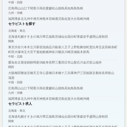
中国・四国
広島
岡山
山口
下関
香川
高松
愛媛
松山
徳島
高知
鳥取
島根
九州・沖縄
福岡
博多
北九州
中洲
天神
熊本
宮崎
鹿児島
佐賀
大分
長崎
沖縄
セラピストを探す
北海道・東北
北海道
札幌
すすきの
旭川
帯広
福島
宮城
仙台
国分町
青森
岩手
盛岡
山形
秋田
関東
東京
渋谷
六本木
立川
新宿
池袋
品川
銀座
八王子
上野
歌舞伎町
恵比寿
五反田
錦糸町
町田
大塚
埼玉
大宮
千葉
柏
船橋
神奈川
横浜
川崎
茨城
栃木
群馬
中部・北陸
愛知
名古屋
栄
錦
静岡
新潟
岐阜
長野
三重
四日市
山梨
石川
金沢
富山
福井
関西
大阪
梅田
難波
京橋
天王寺
心斎橋
日本橋
十三
兵庫
神戸
三宮
姫路
京都
奈良
和歌山
滋賀
中国・四国
広島
岡山
山口
下関
香川
高松
愛媛
松山
徳島
高知
鳥取
島根
九州・沖縄
福岡
博多
北九州
中洲
天神
熊本
宮崎
鹿児島
佐賀
大分
長崎
沖縄
セラピスト求人
北海道・東北
北海道
札幌
すすきの
旭川
帯広
福島
宮城
仙台
国分町
青森
岩手
盛岡
山形
秋田
関東
東京
渋谷
六本木
立川
新宿
池袋
品川
銀座
八王子
上野
歌舞伎町
恵比寿
五反田
錦糸町