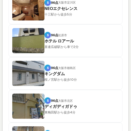
S
96点
大阪市淀川区
NEOエクセレンス
十三駅から徒歩5分
S
96点
松原市
ホテル ロアール
喜連瓜破駅から車で2分
S
96点
大阪市都島区
キングダム
桜ノ宮駅から徒歩10分
S
96点
大阪市北区
ディガディガドゥ
東梅田駅から徒歩4分