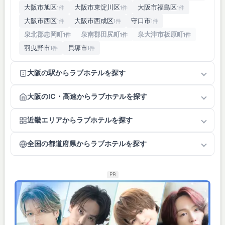
大阪市旭区
大阪市東淀川区
大阪市福島区
1件
1件
1件
大阪市西区
大阪市西成区
守口市
1件
1件
1件
泉北郡忠岡町
泉南郡田尻町
泉大津市板原町
1件
1件
1件
羽曳野市
貝塚市
1件
1件
大阪の駅からラブホテルを探す
大阪のIC・高速からラブホテルを探す
近畿エリアからラブホテルを探す
全国の都道府県からラブホテルを探す
PR