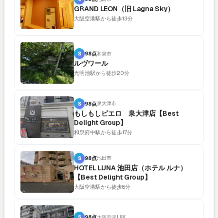
GRAND LEON（旧 Lagna Sky）
大阪空港駅から徒歩13分
S
98点
和泉市
ルヴワール
光明池駅から徒歩20分
S
98点
泉大津市
もしもしピエロ 泉大津店【Best
Delight Group】
和泉府中駅から徒歩17分
S
98点
池田市
HOTEL LUNA 池田店（ホテル ルナ）
【Best Delight Group】
大阪空港駅から徒歩8分
S
98点
大阪市淀川区