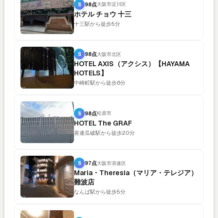
S
98点
大阪市淀川区
ホテル チョウ 十三
十三駅から徒歩5分
S
98点
大阪市北区
HOTEL AXIS（アクシス）【HAYAMA
HOTELS】
中崎町駅から徒歩6分
S
98点
松原市
HOTEL The GRAF
喜連瓜破駅から徒歩20分
S
97点
大阪市浪速区
Maria・Theresia（マリア・テレジア）
難波店
なんば駅から徒歩5分