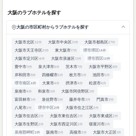
大阪のラブホテルを探す
大阪の市区町村からラブホテルを探す
大阪市北区
大阪市中央区
大阪市都島区
32件
31件
27件
大阪市天王寺区
東大阪市
堺市堺区
21件
17件
14件
大阪市淀川区
大阪市浪速区
堺市西区
14件
13件
12件
豊中市
泉大津市
茨木市
大阪市平野区
11件
9件
7件
6件
岸和田市
四條畷市
枚方市
池田市
6件
5件
5件
5件
堺市南区
大東市
摂津市
松原市
4件
4件
4件
4件
泉南市
和泉市
大阪市阿倍野区
4件
3件
3件
富田林市
泉佐野市
藤井寺市
門真市
3件
3件
3件
3件
八尾市
堺市中区
大阪市住之江区
2件
2件
2件
大阪市住吉区
大阪市東住吉区
大阪市東成区
2件
2件
2件
大阪市生野区
大阪市西淀川区
寝屋川市
2件
2件
2件
泉南郡岬町
阪南市
高槻市
大阪市大正区
2件
2件
2件
1件