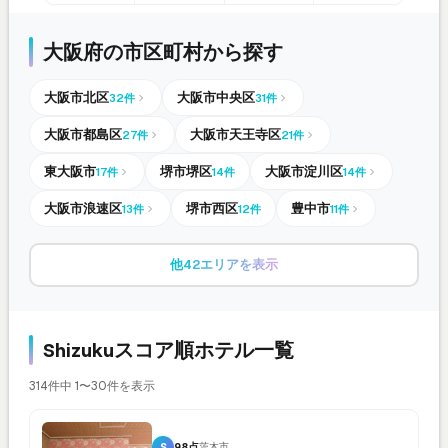
大阪府の市区町村から探す
大阪市北区
大阪市中央区
32件
31件
大阪市都島区
大阪市天王寺区
27件
21件
東大阪市
堺市堺区
大阪市淀川区
17件
14件
14件
大阪市浪速区
堺市西区
豊中市
13件
12件
11件
他42エリアを表示
Shizukuスコア順ホテル一覧
314件中 1〜30件を表示
S
98点
茨木市