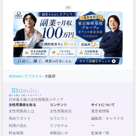
PR
shizuku
>
ラブホテル
>
大阪府
日本最大級の女性用風俗メディア
女性用風俗を知る
コンテンツ
サイトについて
女性用風俗とは
女性用風俗店
運営者情報
初めてガイド
セラピスト
編集部・キャラクタ
利用の流れ
ラブホテル
ー
料金相場
体験談レポ
監修者一覧