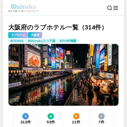
大阪府のラブホテル一覧（314件）
ラブホテル
大阪府
#OSAKA
#Shizukuスコア順
#314件掲載
S
A
B
C
212件
52件
11件
7件