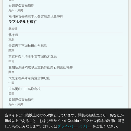
香川
愛媛
高知
徳島
九州・沖縄
福岡
佐賀
長崎
熊本
大分
宮崎
鹿児島
沖縄
ラブホテルを探す
北海道
北海道
東北
青森
岩手
宮城
秋田
山形
福島
関東
東京
神奈川
埼玉
千葉
茨城
栃木
群馬
中部
愛知
新潟
静岡
岐阜
三重
長野
山梨
石川
富山
福井
関西
大阪
京都
兵庫
奈良
滋賀
和歌山
中国
広島
岡山
山口
鳥取
島根
四国
香川
愛媛
高知
徳島
九州・沖縄
福岡
佐賀
長崎
熊本
大分
宮崎
鹿児島
沖縄
当サイトは18歳以上の方を対象としています。閲覧の継続により、あなたが
プライバシーポリシー
利用規約
© 2026 shizuku-media.com
18歳以上であること、および当サイトのCookie・アクセス解析の利用に同意
したものとみなします。詳しくは
プライバシーポリシー
をご覧ください。