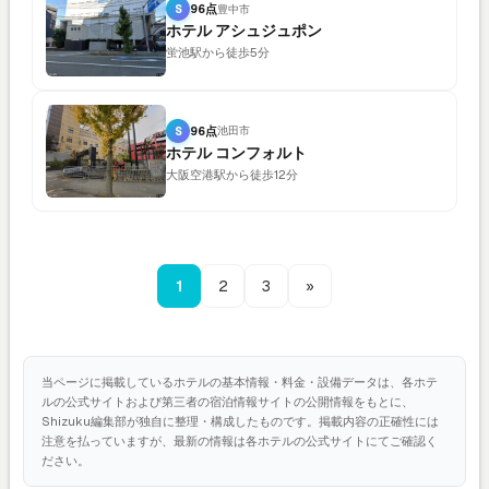
S
96点
豊中市
ホテル アシュジュポン
蛍池駅から徒歩5分
S
96点
池田市
ホテル コンフォルト
大阪空港駅から徒歩12分
1
2
3
»
当ページに掲載しているホテルの基本情報・料金・設備データは、各ホテ
ルの公式サイトおよび第三者の宿泊情報サイトの公開情報をもとに、
Shizuku編集部が独自に整理・構成したものです。掲載内容の正確性には
注意を払っていますが、最新の情報は各ホテルの公式サイトにてご確認く
ださい。