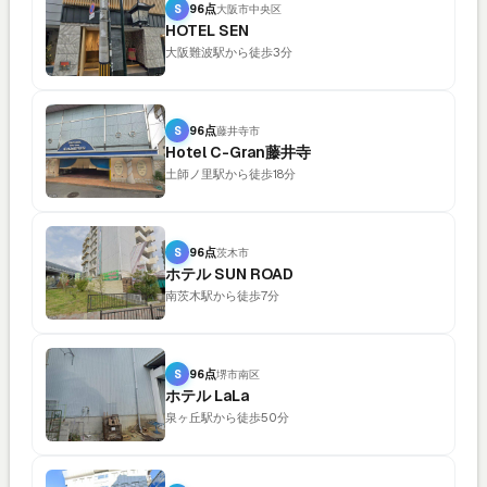
S
96点
大阪市中央区
HOTEL SEN
大阪難波駅から徒歩3分
S
96点
藤井寺市
Hotel C-Gran藤井寺
土師ノ里駅から徒歩18分
S
96点
茨木市
ホテル SUN ROAD
南茨木駅から徒歩7分
S
96点
堺市南区
ホテル LaLa
泉ヶ丘駅から徒歩50分