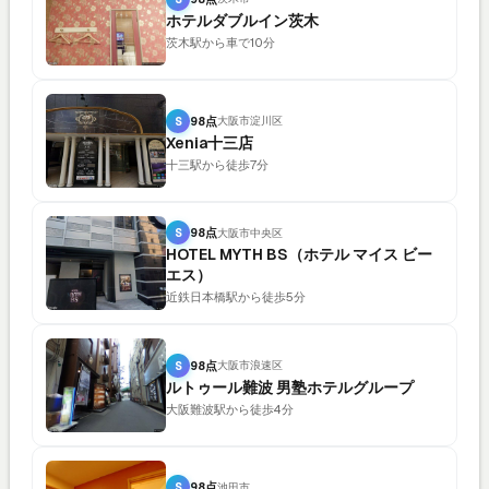
ホテルダブルイン茨木
茨木駅から車で10分
S
98点
大阪市淀川区
Xenia十三店
十三駅から徒歩7分
S
98点
大阪市中央区
HOTEL MYTH BS（ホテル マイス ビー
エス）
近鉄日本橋駅から徒歩5分
S
98点
大阪市浪速区
ルトゥール難波 男塾ホテルグループ
大阪難波駅から徒歩4分
S
98点
池田市