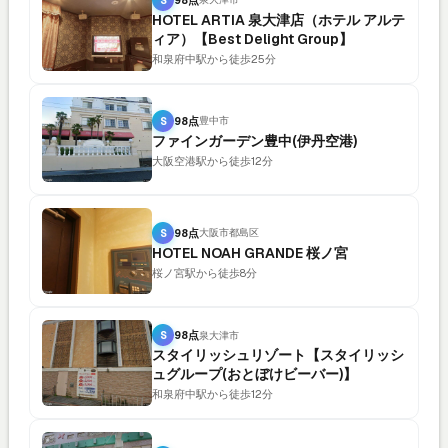
HOTEL ARTIA 泉大津店（ホテル アルテ
ィア）【Best Delight Group】
和泉府中駅から徒歩25分
S
98点
豊中市
ファインガーデン豊中(伊丹空港)
大阪空港駅から徒歩12分
S
98点
大阪市都島区
HOTEL NOAH GRANDE 桜ノ宮
桜ノ宮駅から徒歩8分
S
98点
泉大津市
スタイリッシュリゾート【スタイリッシ
ュグループ(おとぼけビーバー)】
和泉府中駅から徒歩12分