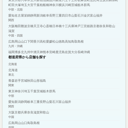
町田
大塚
埼玉
大宮
千葉
柏
船橋
神奈川
横浜
川崎
茨城
栃木
群馬
中部・北陸
愛知
名古屋
栄
錦
静岡
新潟
岐阜
長野
三重
四日市
山梨
石川
金沢
富山
福井
関西
大阪
梅田
難波
京橋
天王寺
心斎橋
日本橋
十三
兵庫
神戸
三宮
姫路
京都
奈良
和歌山
滋賀
中国・四国
広島
岡山
山口
下関
香川
高松
愛媛
松山
徳島
高知
鳥取
島根
九州・沖縄
福岡
博多
北九州
中洲
天神
熊本
宮崎
鹿児島
佐賀
大分
長崎
沖縄
都道府県から店舗を探す
北海道
北海道
東北
青森
岩手
宮城
秋田
山形
福島
関東
東京
神奈川
埼玉
千葉
茨城
栃木
群馬
中部
愛知
新潟
静岡
岐阜
三重
長野
山梨
石川
富山
福井
関西
大阪
京都
兵庫
奈良
滋賀
和歌山
中国
広島
岡山
山口
鳥取
島根
四国