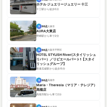
ホテル ジュエリージュエリー 十三
十三駅から徒歩5分
S
98点
大東市
AURA大東店
野崎駅から車で2分
S
98点
大阪市平野区
HOTEL STYLISH River(スタイリッシュ
リバー）／リビエールパート1【スタイ
リッシュグループ】
喜連瓜破駅から徒歩15分
S
98点
高槻市
Maria・Theresia（マリア・テレジア）
高槻店
高槻市駅から車で2分
S
98点
泉大津市