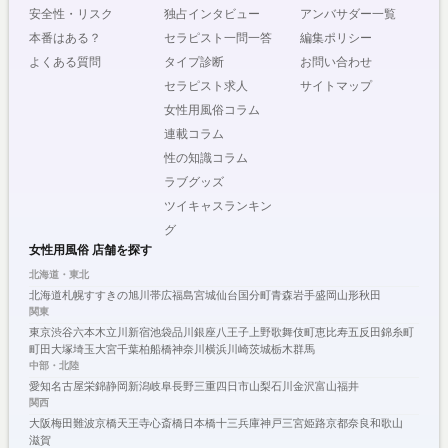
安全性・リスク
独占インタビュー
アンバサダー一覧
本番はある？
セラピスト一問一答
編集ポリシー
よくある質問
タイプ診断
お問い合わせ
セラピスト求人
サイトマップ
女性用風俗コラム
連載コラム
性の知識コラム
ラブグッズ
ツイキャスランキン
グ
女性用風俗 店舗を探す
北海道・東北
北海道
札幌
すすきの
旭川
帯広
福島
宮城
仙台
国分町
青森
岩手
盛岡
山形
秋田
関東
東京
渋谷
六本木
立川
新宿
池袋
品川
銀座
八王子
上野
歌舞伎町
恵比寿
五反田
錦糸町
町田
大塚
埼玉
大宮
千葉
柏
船橋
神奈川
横浜
川崎
茨城
栃木
群馬
中部・北陸
愛知
名古屋
栄
錦
静岡
新潟
岐阜
長野
三重
四日市
山梨
石川
金沢
富山
福井
関西
大阪
梅田
難波
京橋
天王寺
心斎橋
日本橋
十三
兵庫
神戸
三宮
姫路
京都
奈良
和歌山
滋賀