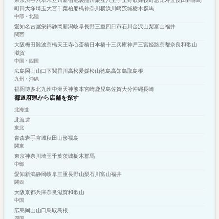
町田
大塚
埼玉
大宮
千葉
柏
船橋
神奈川
横浜
川崎
茨城
栃木
群馬
中部・北陸
愛知
名古屋
栄
錦
静岡
新潟
岐阜
長野
三重
四日市
石川
金沢
山梨
富山
福井
関西
大阪
梅田
難波
京橋
天王寺
心斎橋
日本橋
十三
兵庫
神戸
三宮
姫路
京都
奈良
和歌山
滋賀
中国・四国
広島
岡山
山口
下関
香川
高松
愛媛
松山
徳島
高知
鳥取
島根
九州・沖縄
福岡
博多
北九州
中洲
天神
熊本
宮崎
鹿児島
佐賀
大分
沖縄
長崎
都道府県から店舗を探す
北海道
北海道
東北
青森
岩手
宮城
秋田
山形
福島
関東
東京
神奈川
埼玉
千葉
茨城
栃木
群馬
中部
愛知
新潟
静岡
岐阜
三重
長野
山梨
石川
富山
福井
関西
大阪
京都
兵庫
奈良
滋賀
和歌山
中国
広島
岡山
山口
鳥取
島根
四国