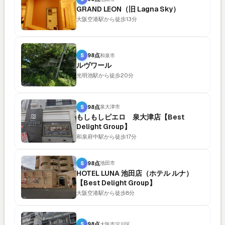
GRAND LEON（旧 Lagna Sky）
大阪空港駅から徒歩13分
S
98点
和泉市
ルヴワール
光明池駅から徒歩20分
S
98点
泉大津市
もしもしピエロ 泉大津店【Best
Delight Group】
和泉府中駅から徒歩17分
S
98点
池田市
HOTEL LUNA 池田店（ホテル ルナ）
【Best Delight Group】
大阪空港駅から徒歩8分
S
98点
大阪市淀川区