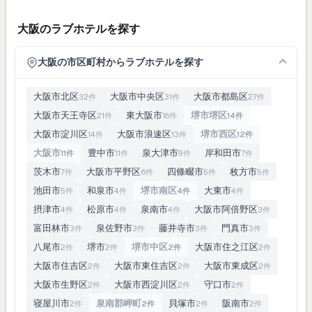
大阪のラブホテルを探す
大阪の市区町村からラブホテルを探す
大阪市北区
大阪市中央区
大阪市都島区
32件
31件
27件
大阪市天王寺区
東大阪市
堺市堺区
21件
18件
14件
大阪市淀川区
大阪市浪速区
堺市西区
14件
13件
12件
大阪市
豊中市
泉大津市
岸和田市
11件
11件
9件
7件
茨木市
大阪市平野区
四條畷市
枚方市
7件
6件
5件
5件
池田市
和泉市
堺市南区
大東市
5件
4件
4件
4件
摂津市
松原市
泉南市
大阪市阿倍野区
4件
4件
4件
3件
富田林市
泉佐野市
藤井寺市
門真市
3件
3件
3件
3件
八尾市
堺市
堺市中区
大阪市住之江区
2件
2件
2件
2件
大阪市住吉区
大阪市東住吉区
大阪市東成区
2件
2件
2件
大阪市生野区
大阪市西淀川区
守口市
2件
2件
2件
寝屋川市
泉南郡岬町
貝塚市
阪南市
2件
2件
2件
2件