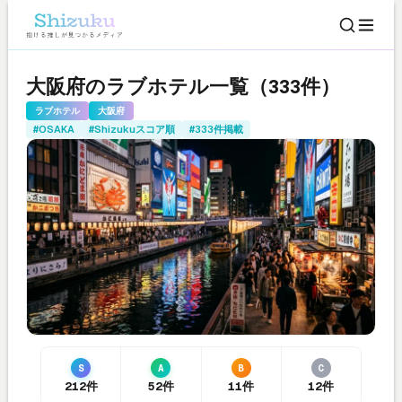
大阪府のラブホテル一覧（333件）
ラブホテル
大阪府
#OSAKA
#Shizukuスコア順
#333件掲載
S
A
B
C
212件
52件
11件
12件