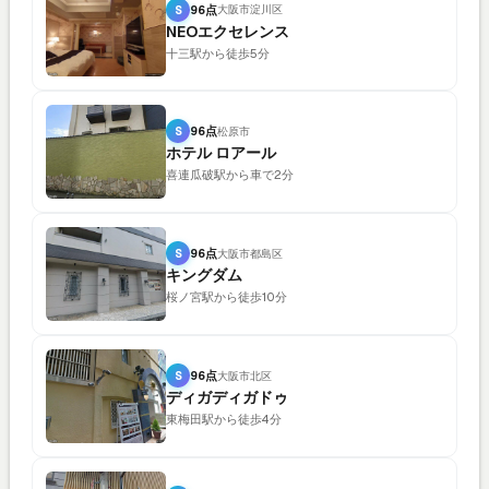
S
96点
大阪市淀川区
NEOエクセレンス
十三駅から徒歩5分
S
96点
松原市
ホテル ロアール
喜連瓜破駅から車で2分
S
96点
大阪市都島区
キングダム
桜ノ宮駅から徒歩10分
S
96点
大阪市北区
ディガディガドゥ
東梅田駅から徒歩4分