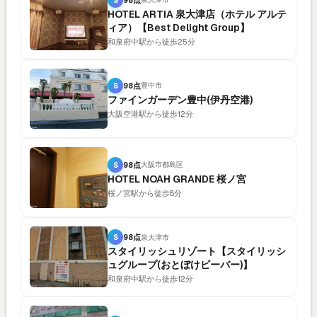
HOTEL ARTIA 泉大津店（ホテル アルテ
ィア）【Best Delight Group】
和泉府中駅から徒歩25分
S
98点
豊中市
ファインガーデン豊中(伊丹空港)
大阪空港駅から徒歩12分
S
98点
大阪市都島区
HOTEL NOAH GRANDE 桜ノ宮
桜ノ宮駅から徒歩8分
S
98点
泉大津市
スタイリッシュリゾート【スタイリッシ
ュグループ(おとぼけビーバー)】
和泉府中駅から徒歩12分