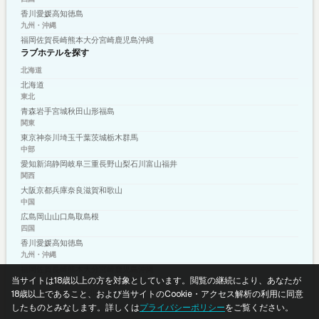
香川
愛媛
高知
徳島
九州・沖縄
福岡
佐賀
長崎
熊本
大分
宮崎
鹿児島
沖縄
ラブホテルを探す
北海道
北海道
東北
青森
岩手
宮城
秋田
山形
福島
関東
東京
神奈川
埼玉
千葉
茨城
栃木
群馬
中部
愛知
新潟
静岡
岐阜
三重
長野
山梨
石川
富山
福井
関西
大阪
京都
兵庫
奈良
滋賀
和歌山
中国
広島
岡山
山口
鳥取
島根
四国
香川
愛媛
高知
徳島
九州・沖縄
福岡
佐賀
長崎
熊本
大分
宮崎
鹿児島
沖縄
当サイトは18歳以上の方を対象としています。閲覧の継続により、あなたが
プライバシーポリシー
利用規約
© 2026 shizuku-media.com
18歳以上であること、および当サイトのCookie・アクセス解析の利用に同意
したものとみなします。詳しくは
プライバシーポリシー
をご覧ください。