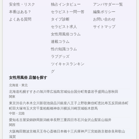
安全性・リスク
独占インタビュー
アンバサダー一覧
本番はある？
セラピスト一問一答
編集ポリシー
よくある質問
タイプ診断
お問い合わせ
セラピスト求人
サイトマップ
女性用風俗コラム
連載コラム
性の知識コラム
ラブグッズ
ツイキャスランキン
グ
女性用風俗 店舗を探す
北海道・東北
北海道
札幌
すすきの
旭川
帯広
福島
宮城
仙台
国分町
青森
岩手
盛岡
山形
秋田
関東
東京
渋谷
六本木
立川
新宿
池袋
品川
銀座
八王子
上野
歌舞伎町
恵比寿
五反田
錦糸町
町田
大塚
埼玉
大宮
千葉
柏
船橋
神奈川
横浜
川崎
茨城
栃木
群馬
中部・北陸
愛知
名古屋
栄
錦
静岡
新潟
岐阜
長野
三重
四日市
石川
金沢
山梨
富山
福井
関西
大阪
梅田
難波
京橋
天王寺
心斎橋
日本橋
十三
兵庫
神戸
三宮
姫路
京都
奈良
和歌山
滋賀