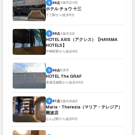
S
98点
大阪市淀川区
ホテル チョウ 十三
十三駅から徒歩5分
S
98点
大阪市北区
HOTEL AXIS（アクシス）【HAYAMA
HOTELS】
中崎町駅から徒歩6分
S
98点
松原市
HOTEL The GRAF
喜連瓜破駅から徒歩20分
S
97点
大阪市浪速区
Maria・Theresia（マリア・テレジア）
難波店
なんば駅から徒歩5分