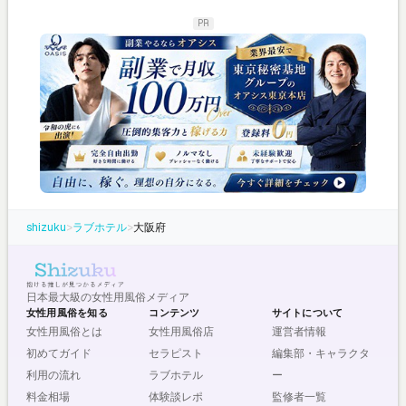
PR
shizuku
>
ラブホテル
>
大阪府
日本最大級の女性用風俗メディア
女性用風俗を知る
コンテンツ
サイトについて
女性用風俗とは
女性用風俗店
運営者情報
初めてガイド
セラピスト
編集部・キャラクタ
利用の流れ
ラブホテル
ー
料金相場
体験談レポ
監修者一覧