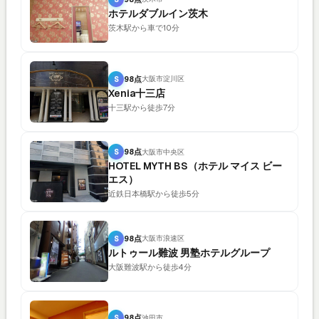
ホテルダブルイン茨木
茨木駅から車で10分
S
98点
大阪市淀川区
Xenia十三店
十三駅から徒歩7分
S
98点
大阪市中央区
HOTEL MYTH BS（ホテル マイス ビー
エス）
近鉄日本橋駅から徒歩5分
S
98点
大阪市浪速区
ルトゥール難波 男塾ホテルグループ
大阪難波駅から徒歩4分
S
98点
池田市