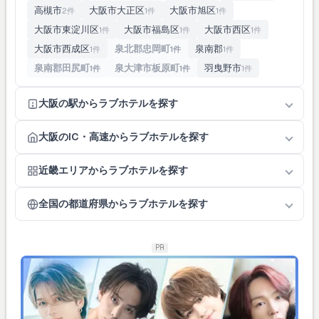
高槻市
大阪市大正区
大阪市旭区
2件
1件
1件
大阪市東淀川区
大阪市福島区
大阪市西区
1件
1件
1件
大阪市西成区
泉北郡忠岡町
泉南郡
1件
1件
1件
泉南郡田尻町
泉大津市板原町
羽曳野市
1件
1件
1件
大阪の駅からラブホテルを探す
大阪のIC・高速からラブホテルを探す
近畿エリアからラブホテルを探す
全国の都道府県からラブホテルを探す
PR