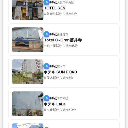
S
96点
大阪市中央区
HOTEL SEN
大阪難波駅から徒歩3分
S
96点
藤井寺市
Hotel C-Gran藤井寺
土師ノ里駅から徒歩18分
S
96点
茨木市
ホテル SUN ROAD
南茨木駅から徒歩7分
S
96点
堺市南区
ホテル LaLa
泉ヶ丘駅から徒歩50分