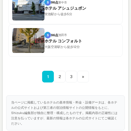
S
96点
豊中市
ホテル アシュジュポン
蛍池駅から徒歩5分
S
96点
池田市
ホテル コンフォルト
大阪空港駅から徒歩12分
1
2
3
»
当ページに掲載しているホテルの基本情報・料金・設備データは、各ホテ
ルの公式サイトおよび第三者の宿泊情報サイトの公開情報をもとに、
Shizuku編集部が独自に整理・構成したものです。掲載内容の正確性には
注意を払っていますが、最新の情報は各ホテルの公式サイトにてご確認く
ださい。