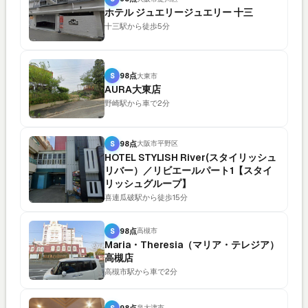
ホテル ジュエリージュエリー 十三
十三駅から徒歩5分
S
98点
大東市
AURA大東店
野崎駅から車で2分
S
98点
大阪市平野区
HOTEL STYLISH River(スタイリッシュ
リバー）／リビエールパート1【スタイ
リッシュグループ】
喜連瓜破駅から徒歩15分
S
98点
高槻市
Maria・Theresia（マリア・テレジア）
高槻店
高槻市駅から車で2分
S
98点
泉大津市