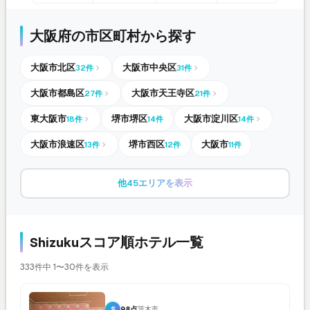
大阪府の市区町村から探す
大阪市北区
大阪市中央区
32件
31件
大阪市都島区
大阪市天王寺区
27件
21件
東大阪市
堺市堺区
大阪市淀川区
18件
14件
14件
大阪市浪速区
堺市西区
大阪市
13件
12件
11件
他45エリアを表示
Shizukuスコア順ホテル一覧
333件中 1〜30件を表示
S
98点
茨木市