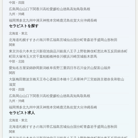
中国・四国
広島
岡山
山口
下関
香川
高松
愛媛
松山
徳島
高知
鳥取
島根
九州・沖縄
福岡
博多
北九州
中洲
天神
熊本
宮崎
鹿児島
佐賀
大分
沖縄
長崎
セラピストを探す
北海道・東北
北海道
札幌
すすきの
旭川
帯広
福島
宮城
仙台
国分町
青森
岩手
盛岡
山形
秋田
関東
東京
渋谷
六本木
立川
新宿
池袋
品川
銀座
八王子
上野
歌舞伎町
恵比寿
五反田
錦糸町
町田
大塚
埼玉
大宮
千葉
柏
船橋
神奈川
横浜
川崎
茨城
栃木
群馬
中部・北陸
愛知
名古屋
栄
錦
静岡
新潟
岐阜
長野
三重
四日市
石川
金沢
山梨
富山
福井
関西
大阪
梅田
難波
京橋
天王寺
心斎橋
日本橋
十三
兵庫
神戸
三宮
姫路
京都
奈良
和歌山
滋賀
中国・四国
広島
岡山
山口
下関
香川
高松
愛媛
松山
徳島
高知
鳥取
島根
九州・沖縄
福岡
博多
北九州
中洲
天神
熊本
宮崎
鹿児島
佐賀
大分
沖縄
長崎
セラピスト求人
北海道・東北
北海道
札幌
すすきの
旭川
帯広
福島
宮城
仙台
国分町
青森
岩手
盛岡
山形
秋田
関東
東京
渋谷
六本木
立川
新宿
池袋
品川
銀座
八王子
上野
歌舞伎町
恵比寿
五反田
錦糸町