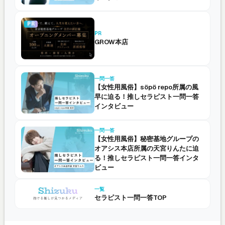
PR
PR
GROW本店
一問一答
【女性用風俗】söpö repo所属の風
早に迫る！推しセラピスト一問一答
インタビュー
一問一答
【女性用風俗】秘密基地グループの
オアシス本店所属の天宮りんたに迫
る！推しセラピスト一問一答インタ
ビュー
一覧
セラピスト一問一答TOP