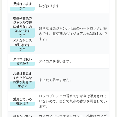
兄妹はいます
妹がおります。
か？
映画や音楽の
ジャンルで特
に好きなもの
好きな音楽ジャンルは昔のハードロックが好
はあります
きです。超初期のヴィジュアル系は詳しいで
か？
すよ。
どんなところ
が好きです
か？
タバコは吸い
アイコスを吸います。
ますか？
お酒は飲みま
すか？どんな
まったく吞めません。
お酒が好きで
すか？
ロッコブロンコの香水ですが今は販売されて
愛用している
いないので、自分で既存の香水を調合してい
香水は？
ます。
ヴィヴィアンウエストウッド 小物はヴィヴ
好きなブラン