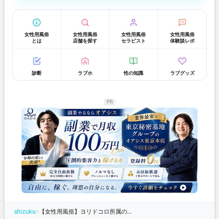
女性用風俗
女性用風俗
女性用風俗
女性用風俗
とは
店舗を探す
セラピスト
体験談レポ
診断
ラブホ
性の知識
ラブグッズ
PR
shizuku
>
【女性用風俗】ヨリドコロ所属のタンガ シンに迫る！推しセラピスト一問一答インタビュー