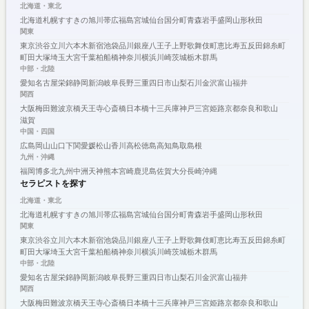
北海道・東北
北海道
札幌
すすきの
旭川
帯広
福島
宮城
仙台
国分町
青森
岩手
盛岡
山形
秋田
関東
東京
渋谷
立川
六本木
新宿
池袋
品川
銀座
八王子
上野
歌舞伎町
恵比寿
五反田
錦糸町
町田
大塚
埼玉
大宮
千葉
柏
船橋
神奈川
横浜
川崎
茨城
栃木
群馬
中部・北陸
愛知
名古屋
栄
錦
静岡
新潟
岐阜
長野
三重
四日市
山梨
石川
金沢
富山
福井
関西
大阪
梅田
難波
京橋
天王寺
心斎橋
日本橋
十三
兵庫
神戸
三宮
姫路
京都
奈良
和歌山
滋賀
中国・四国
広島
岡山
山口
下関
愛媛
松山
香川
高松
徳島
高知
鳥取
島根
九州・沖縄
福岡
博多
北九州
中洲
天神
熊本
宮崎
鹿児島
佐賀
大分
長崎
沖縄
セラピストを探す
北海道・東北
北海道
札幌
すすきの
旭川
帯広
福島
宮城
仙台
国分町
青森
岩手
盛岡
山形
秋田
関東
東京
渋谷
立川
六本木
新宿
池袋
品川
銀座
八王子
上野
歌舞伎町
恵比寿
五反田
錦糸町
町田
大塚
埼玉
大宮
千葉
柏
船橋
神奈川
横浜
川崎
茨城
栃木
群馬
中部・北陸
愛知
名古屋
栄
錦
静岡
新潟
岐阜
長野
三重
四日市
山梨
石川
金沢
富山
福井
関西
大阪
梅田
難波
京橋
天王寺
心斎橋
日本橋
十三
兵庫
神戸
三宮
姫路
京都
奈良
和歌山