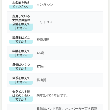
お名前を教え
タンガ シン
てください。
所属している
女性用風俗の
ヨリドコロ
店舗を教えて
ください。
出身地はどこ
神奈川県
ですか？
年齢を教えて
45歳
ください。
身長はいくつ
178cm
ですか？
体系を教えて
筋肉質
ください。
セラピスト歴
来年2月で4年目です。
はどのくらい
ですか？
趣味はバンド活動、ハンバーガー百名店巡