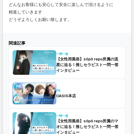
どんなお客様にも安心して安全に楽しんで頂けるように
精進していきます
どうぞよろしくお願い致します。
関連記事
一問一答
【女性用風俗】söpö repo所属の流
星に迫る！推しセラピスト一問一答
インタビュー
PR
PR
OASIS本店
一問一答
【女性用風俗】söpö repo所属のマ
オに迫る！推しセラピスト一問一答
インタビュー