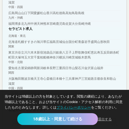
滋賀
中国・四国
広島
岡山
山口
下関
愛媛
松山
香川
高松
徳島
高知
鳥取
島根
九州・沖縄
福岡
博多
北九州
中洲
天神
熊本
宮崎
鹿児島
佐賀
大分
長崎
沖縄
セラピスト求人
北海道・東北
北海道
札幌
すすきの
旭川
帯広
福島
宮城
仙台
国分町
青森
岩手
盛岡
山形
秋田
関東
東京
渋谷
立川
六本木
新宿
池袋
品川
銀座
八王子
上野
歌舞伎町
恵比寿
五反田
錦糸町
町田
大塚
埼玉
大宮
千葉
柏
船橋
神奈川
横浜
川崎
茨城
栃木
群馬
中部・北陸
愛知
名古屋
栄
錦
静岡
新潟
岐阜
長野
三重
四日市
山梨
石川
金沢
富山
福井
関西
大阪
梅田
難波
京橋
天王寺
心斎橋
日本橋
十三
兵庫
神戸
三宮
姫路
京都
奈良
和歌山
滋賀
中国・四国
広島
岡山
山口
下関
愛媛
松山
香川
高松
徳島
高知
鳥取
島根
当サイトは18歳以上の方を対象としています。閲覧の継続により、あなたが
九州・沖縄
18歳以上であること、および当サイトのCookie・アクセス解析の利用に同意
福岡
博多
北九州
中洲
天神
熊本
宮崎
鹿児島
佐賀
大分
長崎
沖縄
したものとみなします。詳しくは
プライバシーポリシー
をご覧ください。
都道府県から店舗を探す
北海道
18歳以上・同意して続ける
退出する
北海道
ホーム
女風とは
店舗検索
体験談レポ
コラム
東北