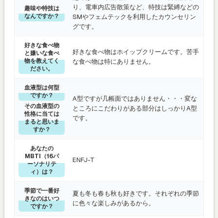
り、電車内広告散策など、特技は緊縛などの
趣味や特技は
なんですか？
SMやフェムテックを利用したカウンセリン
グです。
好きな食べ物
好きな食べ物はホイップクリームです。苦手
と嫌いな食べ
物を教えてく
な食べ物は特にありません。
ださい。
血液型は何型
ですか？
A型ですが几帳面ではありません・・・変な
その血液型の
ところにこだわりがある部分はしっかりA型
性格に当ては
です。
まると思いま
すか？
あなたの
MBTI（16パ
ENFJ-T
ーソナリテ
ィ）は？
季節で一番好
夏も冬も春も秋も好きです。それぞれの季節
きなのはいつ
に色々な楽しみがあるから。
ですか？