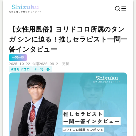
【女性用風俗】ヨリドコロ所属のタン
ガ シンに迫る！推しセラピスト一問一
答インタビュー
一問一答
2025.10.22 公開
2026.06.21 更新
#ヨリドコロ
#一問一答