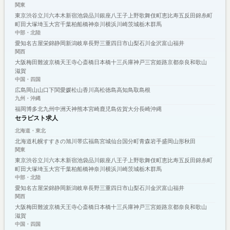
関東
東京
渋谷
立川
六本木
新宿
池袋
品川
銀座
八王子
上野
歌舞伎町
恵比寿
五反田
錦糸町
町田
大塚
埼玉
大宮
千葉
柏
船橋
神奈川
横浜
川崎
茨城
栃木
群馬
中部・北陸
愛知
名古屋
栄
錦
静岡
新潟
岐阜
長野
三重
四日市
山梨
石川
金沢
富山
福井
関西
大阪
梅田
難波
京橋
天王寺
心斎橋
日本橋
十三
兵庫
神戸
三宮
姫路
京都
奈良
和歌山
滋賀
中国・四国
広島
岡山
山口
下関
愛媛
松山
香川
高松
徳島
高知
鳥取
島根
九州・沖縄
福岡
博多
北九州
中洲
天神
熊本
宮崎
鹿児島
佐賀
大分
長崎
沖縄
セラピスト求人
北海道・東北
北海道
札幌
すすきの
旭川
帯広
福島
宮城
仙台
国分町
青森
岩手
盛岡
山形
秋田
関東
東京
渋谷
立川
六本木
新宿
池袋
品川
銀座
八王子
上野
歌舞伎町
恵比寿
五反田
錦糸町
町田
大塚
埼玉
大宮
千葉
柏
船橋
神奈川
横浜
川崎
茨城
栃木
群馬
中部・北陸
愛知
名古屋
栄
錦
静岡
新潟
岐阜
長野
三重
四日市
山梨
石川
金沢
富山
福井
関西
大阪
梅田
難波
京橋
天王寺
心斎橋
日本橋
十三
兵庫
神戸
三宮
姫路
京都
奈良
和歌山
滋賀
中国・四国