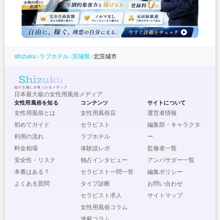
shizuku
>
ラブホテル
>
茨城県
>
北茨城市
日本最大級の女性用風俗メディア
女性用風俗を知る
コンテンツ
サイトについて
女性用風俗とは
女性用風俗店
運営者情報
初めてガイド
セラピスト
編集部・キャラクタ
利用の流れ
ラブホテル
ー
料金相場
体験談レポ
監修者一覧
安全性・リスク
独占インタビュー
アンバサダー一覧
本番はある？
セラピスト一問一答
編集ポリシー
よくある質問
タイプ診断
お問い合わせ
セラピスト求人
サイトマップ
女性用風俗コラム
連載コラム