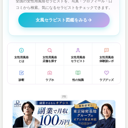
全国の女性用風俗セラピストを、写真・プロフィール・口
コミから検索。気になるセラピストをチェックできます。
女風セラピスト図鑑をみる
女性用風俗
女性用風俗
女性用風俗
女性用風俗
とは
店舗を探す
セラピスト
体験談レポ
診断
ラブホ
性の知識
ラブグッズ
PR