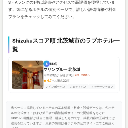
S・Aランクの1件は設備やアクセスで高評価を獲得していま
す。気になるホテルの個別ページで、詳しい設備情報や料金
プランをチェックしてみてください。
Shizukuスコア順 北茨城市のラブホテル一
覧
S
86点
マリンブルー 北茨城
南中郷駅から徒歩11分
￥3,200〜
★ 4.7
ビル形式
22室
レインボーバス
ジェットバス
マッサージチェア
当ページに掲載しているホテルの基本情報・料金・設備データは、各ホテ
ルの公式サイトおよび第三者の宿泊情報サイトの公開情報をもとに、
Shizuku編集部が独自に整理・構成したものです。掲載内容の正確性には
注意を払っていますが、最新の情報は各ホテルの公式サイトにてご確認く