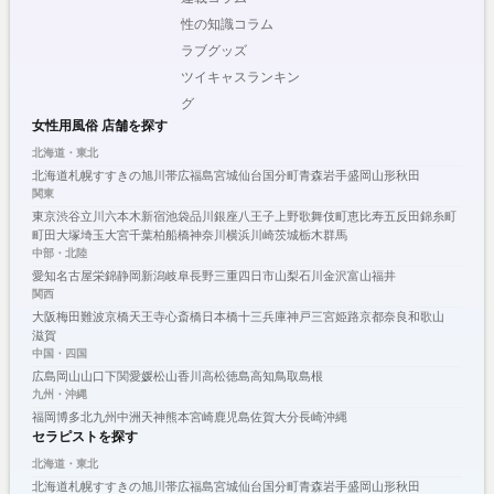
性の知識コラム
ラブグッズ
ツイキャスランキン
グ
女性用風俗 店舗を探す
北海道・東北
北海道
札幌
すすきの
旭川
帯広
福島
宮城
仙台
国分町
青森
岩手
盛岡
山形
秋田
関東
東京
渋谷
立川
六本木
新宿
池袋
品川
銀座
八王子
上野
歌舞伎町
恵比寿
五反田
錦糸町
町田
大塚
埼玉
大宮
千葉
柏
船橋
神奈川
横浜
川崎
茨城
栃木
群馬
中部・北陸
愛知
名古屋
栄
錦
静岡
新潟
岐阜
長野
三重
四日市
山梨
石川
金沢
富山
福井
関西
大阪
梅田
難波
京橋
天王寺
心斎橋
日本橋
十三
兵庫
神戸
三宮
姫路
京都
奈良
和歌山
滋賀
中国・四国
広島
岡山
山口
下関
愛媛
松山
香川
高松
徳島
高知
鳥取
島根
九州・沖縄
福岡
博多
北九州
中洲
天神
熊本
宮崎
鹿児島
佐賀
大分
長崎
沖縄
セラピストを探す
北海道・東北
北海道
札幌
すすきの
旭川
帯広
福島
宮城
仙台
国分町
青森
岩手
盛岡
山形
秋田