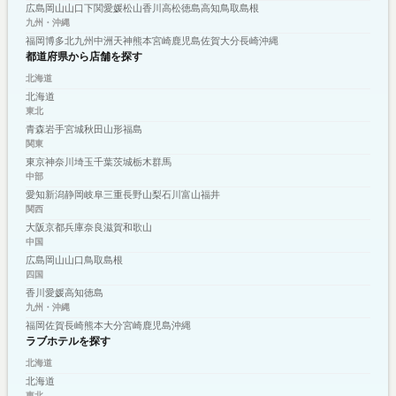
広島
岡山
山口
下関
愛媛
松山
香川
高松
徳島
高知
鳥取
島根
九州・沖縄
福岡
博多
北九州
中洲
天神
熊本
宮崎
鹿児島
佐賀
大分
長崎
沖縄
都道府県から店舗を探す
北海道
北海道
東北
青森
岩手
宮城
秋田
山形
福島
関東
東京
神奈川
埼玉
千葉
茨城
栃木
群馬
中部
愛知
新潟
静岡
岐阜
三重
長野
山梨
石川
富山
福井
関西
大阪
京都
兵庫
奈良
滋賀
和歌山
中国
広島
岡山
山口
鳥取
島根
四国
香川
愛媛
高知
徳島
九州・沖縄
福岡
佐賀
長崎
熊本
大分
宮崎
鹿児島
沖縄
ラブホテルを探す
北海道
北海道
東北