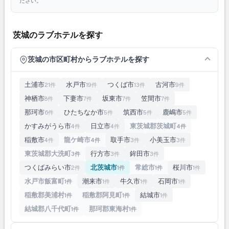
ださい。
茨城のラブホテルを探す
茨城の市区町村からラブホテルを探す
土浦市
水戸市
つくば市
古河市
21件
19件
13件
9件
神栖市
下妻市
坂東市
笠間市
8件
7件
7件
7件
那珂市
ひたちなか市
筑西市
鹿嶋市
6件
5件
5件
5件
かすみがうら市
日立市
東茨城郡茨城町
4件
4件
4件
稲敷市
龍ケ崎市
取手市
小美玉市
4件
4件
3件
3件
東茨城郡大洗町
行方市
鉾田市
3件
3件
3件
つくばみらい市
北茨城市
常総市
桜川市
2件
1件
1件
1件
水戸市飯富町
潮来市
牛久市
石岡市
1件
1件
1件
1件
稲敷郡美浦村
稲敷郡阿見町
結城市
1件
1件
1件
結城郡八千代町
那珂郡東海村
1件
1件