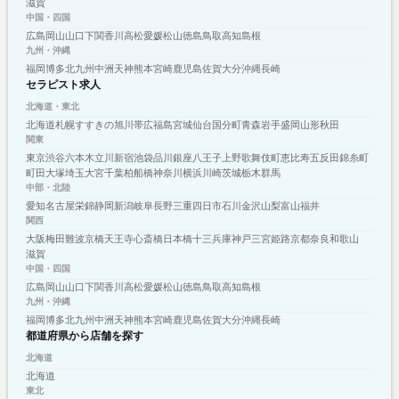
滋賀
中国・四国
広島
岡山
山口
下関
香川
高松
愛媛
松山
徳島
鳥取
高知
島根
九州・沖縄
福岡
博多
北九州
中洲
天神
熊本
宮崎
鹿児島
佐賀
大分
沖縄
長崎
セラピスト求人
北海道・東北
北海道
札幌
すすきの
旭川
帯広
福島
宮城
仙台
国分町
青森
岩手
盛岡
山形
秋田
関東
東京
渋谷
六本木
立川
新宿
池袋
品川
銀座
八王子
上野
歌舞伎町
恵比寿
五反田
錦糸町
町田
大塚
埼玉
大宮
千葉
柏
船橋
神奈川
横浜
川崎
茨城
栃木
群馬
中部・北陸
愛知
名古屋
栄
錦
静岡
新潟
岐阜
長野
三重
四日市
石川
金沢
山梨
富山
福井
関西
大阪
梅田
難波
京橋
天王寺
心斎橋
日本橋
十三
兵庫
神戸
三宮
姫路
京都
奈良
和歌山
滋賀
中国・四国
広島
岡山
山口
下関
香川
高松
愛媛
松山
徳島
鳥取
高知
島根
九州・沖縄
福岡
博多
北九州
中洲
天神
熊本
宮崎
鹿児島
佐賀
大分
沖縄
長崎
都道府県から店舗を探す
北海道
北海道
東北