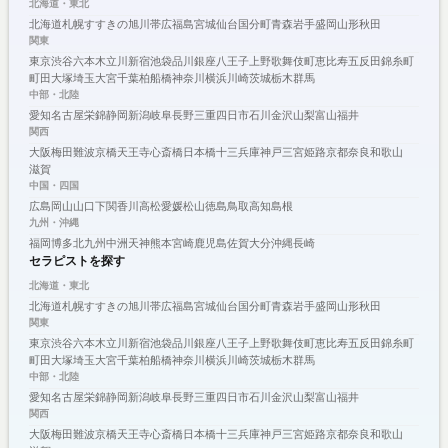
北海道・東北
北海道
札幌
すすきの
旭川
帯広
福島
宮城
仙台
国分町
青森
岩手
盛岡
山形
秋田
関東
東京
渋谷
六本木
立川
新宿
池袋
品川
銀座
八王子
上野
歌舞伎町
恵比寿
五反田
錦糸町
町田
大塚
埼玉
大宮
千葉
柏
船橋
神奈川
横浜
川崎
茨城
栃木
群馬
中部・北陸
愛知
名古屋
栄
錦
静岡
新潟
岐阜
長野
三重
四日市
石川
金沢
山梨
富山
福井
関西
大阪
梅田
難波
京橋
天王寺
心斎橋
日本橋
十三
兵庫
神戸
三宮
姫路
京都
奈良
和歌山
滋賀
中国・四国
広島
岡山
山口
下関
香川
高松
愛媛
松山
徳島
鳥取
高知
島根
九州・沖縄
福岡
博多
北九州
中洲
天神
熊本
宮崎
鹿児島
佐賀
大分
沖縄
長崎
セラピストを探す
北海道・東北
北海道
札幌
すすきの
旭川
帯広
福島
宮城
仙台
国分町
青森
岩手
盛岡
山形
秋田
関東
東京
渋谷
六本木
立川
新宿
池袋
品川
銀座
八王子
上野
歌舞伎町
恵比寿
五反田
錦糸町
町田
大塚
埼玉
大宮
千葉
柏
船橋
神奈川
横浜
川崎
茨城
栃木
群馬
中部・北陸
愛知
名古屋
栄
錦
静岡
新潟
岐阜
長野
三重
四日市
石川
金沢
山梨
富山
福井
関西
大阪
梅田
難波
京橋
天王寺
心斎橋
日本橋
十三
兵庫
神戸
三宮
姫路
京都
奈良
和歌山