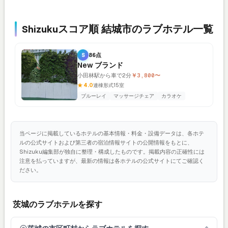
Shizukuスコア順 結城市のラブホテル一覧
S
86点
New ブランド
小田林駅から車で2分
￥3,800〜
★ 4.0
連棟形式
15室
ブルーレイ
マッサージチェア
カラオケ
当ページに掲載しているホテルの基本情報・料金・設備データは、各ホテ
ルの公式サイトおよび第三者の宿泊情報サイトの公開情報をもとに、
Shizuku編集部が独自に整理・構成したものです。掲載内容の正確性には
注意を払っていますが、最新の情報は各ホテルの公式サイトにてご確認く
ださい。
茨城のラブホテルを探す