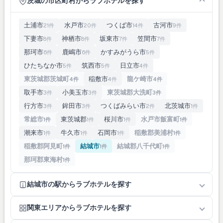
茨城の市区町村からラブホテルを探す
土浦市
水戸市
つくば市
古河市
21件
20件
14件
9件
下妻市
神栖市
坂東市
笠間市
8件
8件
7件
7件
那珂市
鹿嶋市
かすみがうら市
6件
6件
5件
ひたちなか市
筑西市
日立市
5件
5件
4件
東茨城郡茨城町
稲敷市
龍ケ崎市
4件
4件
4件
取手市
小美玉市
東茨城郡大洗町
3件
3件
3件
行方市
鉾田市
つくばみらい市
北茨城市
3件
3件
2件
1件
常総市
東茨城郡
桜川市
水戸市飯富町
1件
1件
1件
1件
潮来市
牛久市
石岡市
稲敷郡美浦村
1件
1件
1件
1件
稲敷郡阿見町
結城市
結城郡八千代町
1件
1件
1件
那珂郡東海村
1件
結城市の駅からラブホテルを探す
関東エリアからラブホテルを探す