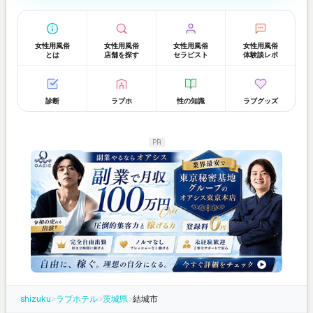
女性用風俗
女性用風俗
女性用風俗
女性用風俗
とは
店舗を探す
セラピスト
体験談レポ
診断
ラブホ
性の知識
ラブグッズ
PR
shizuku
>
ラブホテル
>
茨城県
>
結城市