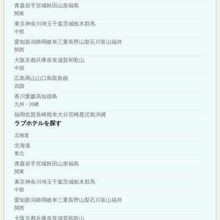
青森
岩手
宮城
秋田
山形
福島
関東
東京
神奈川
埼玉
千葉
茨城
栃木
群馬
中部
愛知
新潟
静岡
岐阜
三重
長野
山梨
石川
富山
福井
関西
大阪
京都
兵庫
奈良
滋賀
和歌山
中国
広島
岡山
山口
鳥取
島根
四国
香川
愛媛
高知
徳島
九州・沖縄
福岡
佐賀
長崎
熊本
大分
宮崎
鹿児島
沖縄
ラブホテルを探す
北海道
北海道
東北
青森
岩手
宮城
秋田
山形
福島
関東
東京
神奈川
埼玉
千葉
茨城
栃木
群馬
中部
愛知
新潟
静岡
岐阜
三重
長野
山梨
石川
富山
福井
関西
大阪
京都
兵庫
奈良
滋賀
和歌山