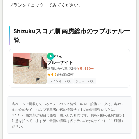
プランをチェックしてみてください。
Shizukuスコア順 南房総市のラブホテル一
覧
A
81点
ブルーナイト
富浦駅から車で2分
￥5,500〜
★ 4.8
連棟形式
8室
レインボーバス
ジェットバス
当ページに掲載しているホテルの基本情報・料金・設備データは、各ホテ
ルの公式サイトおよび第三者の宿泊情報サイトの公開情報をもとに、
Shizuku編集部が独自に整理・構成したものです。掲載内容の正確性には
注意を払っていますが、最新の情報は各ホテルの公式サイトにてご確認く
ださい。