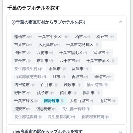
千葉のラブホテルを探す
千葉の市区町村からラブホテルを探す
船橋市
千葉市中央区
柏市
松戸市
21件
20件
20件
17件
市原市
木更津市
千葉市花見川区
13件
12件
11件
成田市
八街市
千葉市稲毛区
富里市
8件
7件
7件
7件
東金市
市川市
八千代市
千葉市若葉区
7件
6件
4件
4件
長生郡長生村
君津市
富津市
4件
3件
3件
山武郡横芝光町
旭市
香取市
匝瑳市
3件
3件
3件
2件
四街道市
白井市
茂原市
袖ケ浦市
2件
2件
2件
2件
野田市
銚子市
館山市
鴨川市
2件
2件
2件
2件
千葉市緑区
南房総市
大網白里市
山武市
1件
1件
1件
1件
浦安市
習志野市
長生郡一宮町
1件
1件
1件
長生郡睦沢町
長生郡長柄町
香取郡東庄町
1件
1件
1件
南房総市の駅からラブホテルを探す