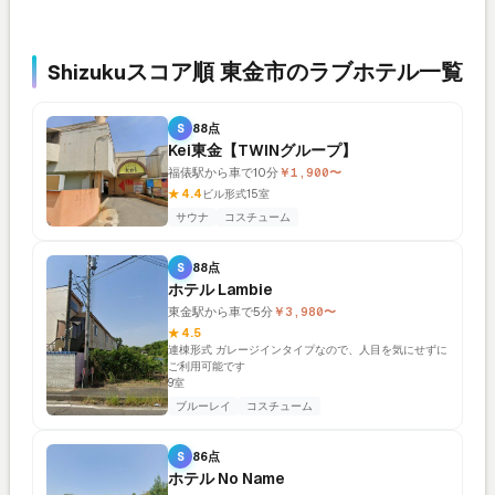
Shizukuスコア順 東金市のラブホテル一覧
S
88点
Kei東金【TWINグループ】
福俵駅から車で10分
￥1,900〜
★ 4.4
ビル形式
15室
サウナ
コスチューム
S
88点
ホテル Lambie
東金駅から車で5分
￥3,980〜
★ 4.5
連棟形式 ガレージインタイプなので、人目を気にせずに
ご利用可能です
9室
ブルーレイ
コスチューム
S
86点
ホテル No Name