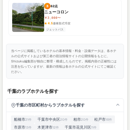
B
62点
ニューコロン
￥3,000〜
★ 4.5
連棟形式
15室
ジェットバス
当ページに掲載しているホテルの基本情報・料金・設備データは、各ホテ
ルの公式サイトおよび第三者の宿泊情報サイトの公開情報をもとに、
Shizuku編集部が独自に整理・構成したものです。掲載内容の正確性には
注意を払っていますが、最新の情報は各ホテルの公式サイトにてご確認く
ださい。
千葉のラブホテルを探す
千葉の市区町村からラブホテルを探す
船橋市
千葉市中央区
柏市
松戸市
21件
20件
20件
16件
市原市
木更津市
千葉市花見川区
13件
12件
11件