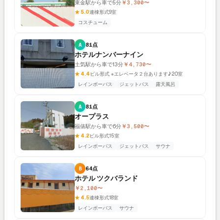
東金駅から車で5分
￥3,300〜
★ 5.0
連棟形式
9室
コスチューム
A
81点
ホテルナンバーナイン
土気駅から車で13分
￥4,730〜
★ 4.4
ビル形式 ※エレベータ２台あります♪
20室
レインボーバス
ジェットバス
露天風呂
A
81点
オープラス
福俵駅から車で6分
￥3,500〜
★ 4.2
ビル形式
15室
レインボーバス
ジェットバス
サウナ
B
64点
ホテル ツクバランド
￥2,100〜
★ 4.5
連棟形式
18室
レインボーバス
サウナ