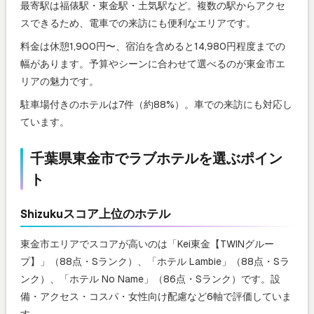
最寄駅は福俵駅・東金駅・土気駅など。複数の駅からアクセ
スできるため、電車での来訪にも便利なエリアです。
料金は休憩1,900円〜、宿泊を含めると14,980円程度までの
幅があります。予算やシーンに合わせて選べるのが東金市エ
リアの魅力です。
駐車場付きのホテルは7件（約88%）。車での来訪にも対応し
ています。
千葉県東金市でラブホテルを選ぶポイン
ト
Shizukuスコア上位のホテル
東金市エリアでスコアが高いのは「Kei東金【TWINグルー
プ】」（88点・Sランク）、「ホテル Lambie」（88点・Sラ
ンク）、「ホテル No Name」（86点・Sランク）です。設
備・アクセス・コスパ・女性向け配慮など6軸で評価していま