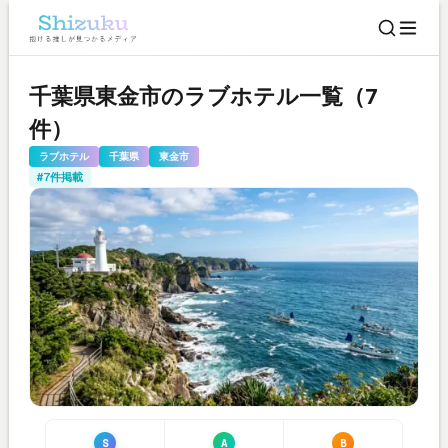
千葉県東金市のラブホテル一覧（7
件）
ラブホテル
千葉県
東金市
#7件掲載
S
A
B