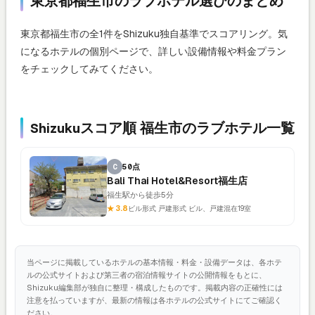
東京都福生市のラブホテル選びのまとめ
東京都福生市の全1件をShizuku独自基準でスコアリング。気
になるホテルの個別ページで、詳しい設備情報や料金プラン
をチェックしてみてください。
Shizukuスコア順 福生市のラブホテル一覧
C
50点
Bali Thai Hotel&Resort福生店
福生駅から徒歩5分
★ 3.8
ビル形式 戸建形式 ビル、戸建混在
19室
当ページに掲載しているホテルの基本情報・料金・設備データは、各ホテ
ルの公式サイトおよび第三者の宿泊情報サイトの公開情報をもとに、
Shizuku編集部が独自に整理・構成したものです。掲載内容の正確性には
注意を払っていますが、最新の情報は各ホテルの公式サイトにてご確認く
ださい。