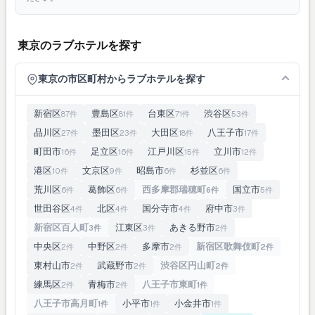
東京のラブホテルを探す
東京の市区町村からラブホテルを探す
新宿区
豊島区
台東区
渋谷区
87件
81件
71件
53件
品川区
墨田区
大田区
八王子市
27件
23件
18件
17件
町田市
足立区
江戸川区
立川市
16件
16件
15件
12件
港区
文京区
昭島市
杉並区
10件
9件
6件
6件
荒川区
葛飾区
西多摩郡瑞穂町
国立市
6件
6件
6件
5件
世田谷区
北区
国分寺市
府中市
4件
4件
4件
3件
新宿区百人町
江東区
あきる野市
3件
3件
2件
中央区
中野区
多摩市
新宿区歌舞伎町
2件
2件
2件
2件
東村山市
武蔵野市
渋谷区円山町
2件
2件
2件
練馬区
青梅市
八王子市東町
2件
2件
1件
八王子市高月町
小平市
小金井市
1件
1件
1件