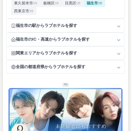
東久留米市
板橋区
目黒区
福生市
1件
1件
1件
1件
西東京市
1件
福生市の駅からラブホテルを探す
福生市のIC・高速からラブホテルを探す
関東エリアからラブホテルを探す
全国の都道府県からラブホテルを探す
PR