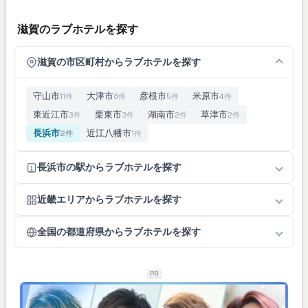
滋賀のラブホテルを探す
滋賀の市区町村からラブホテルを探す
守山市
大津市
彦根市
米原市
11件
6件
5件
4件
東近江市
栗東市
湖南市
草津市
3件
3件
2件
2件
長浜市
近江八幡市
2件
1件
長浜市の駅からラブホテルを探す
近畿エリアからラブホテルを探す
全国の都道府県からラブホテルを探す
PR