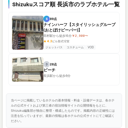
Shizukuスコア順 長浜市のラブホテル一覧
S
89点
ナインハーフ【スタイリッシュグループ
(おとぼけビーバー)】
田村駅から徒歩15分
￥2,900〜
★ 4.3
ビル形式
12室
ジェットバス
コスチューム
VOD
D
28点
ビーチ
長浜駅から徒歩6分
当ページに掲載しているホテルの基本情報・料金・設備データは、各ホテ
ルの公式サイトおよび第三者の宿泊情報サイトの公開情報をもとに、
Shizuku編集部が独自に整理・構成したものです。掲載内容の正確性には
注意を払っていますが、最新の情報は各ホテルの公式サイトにてご確認く
ださい。