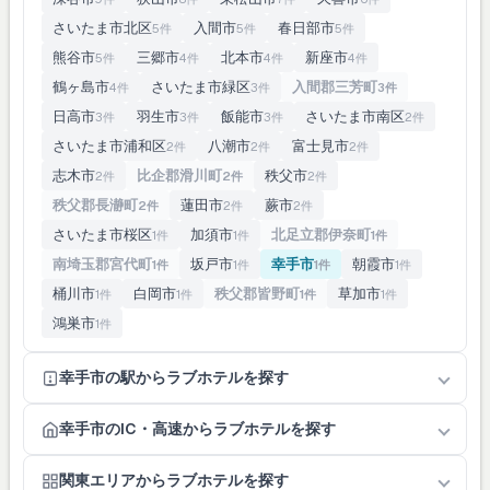
さいたま市北区
入間市
春日部市
5件
5件
5件
熊谷市
三郷市
北本市
新座市
5件
4件
4件
4件
鶴ヶ島市
さいたま市緑区
入間郡三芳町
4件
3件
3件
日高市
羽生市
飯能市
さいたま市南区
3件
3件
3件
2件
さいたま市浦和区
八潮市
富士見市
2件
2件
2件
志木市
比企郡滑川町
秩父市
2件
2件
2件
秩父郡長瀞町
蓮田市
蕨市
2件
2件
2件
さいたま市桜区
加須市
北足立郡伊奈町
1件
1件
1件
南埼玉郡宮代町
坂戸市
幸手市
朝霞市
1件
1件
1件
1件
桶川市
白岡市
秩父郡皆野町
草加市
1件
1件
1件
1件
鴻巣市
1件
幸手市の駅からラブホテルを探す
幸手市のIC・高速からラブホテルを探す
関東エリアからラブホテルを探す