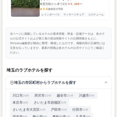
東鷲宮駅から車で2分
￥4,400〜
★ 4.4
連棟形式
16室
レインボーバス
マッサージチェア
コスチューム
当ページに掲載しているホテルの基本情報・料金・設備データは、各ホテ
ルの公式サイトおよび第三者の宿泊情報サイトの公開情報をもとに、
Shizuku編集部が独自に整理・構成したものです。掲載内容の正確性には
注意を払っていますが、最新の情報は各ホテルの公式サイトにてご確認く
ださい。
埼玉のラブホテルを探す
埼玉の市区町村からラブホテルを探す
川口市
所沢市
越谷市
川越市
26件
20件
20件
19件
本庄市
さいたま市岩槻区
16件
15件
さいたま市大宮区
戸田市
行田市
10件
10件
10件
深谷市
狭山市
東松山市
久喜市
9件
8件
7件
6件