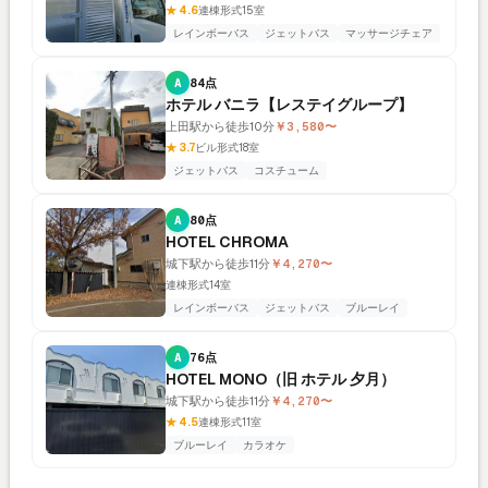
★ 4.6
連棟形式
15室
レインボーバス
ジェットバス
マッサージチェア
A
84点
ホテル バニラ【レステイグループ】
上田駅から徒歩10分
￥3,580〜
★ 3.7
ビル形式
18室
ジェットバス
コスチューム
A
80点
HOTEL CHROMA
城下駅から徒歩11分
￥4,270〜
連棟形式
14室
レインボーバス
ジェットバス
ブルーレイ
A
76点
HOTEL MONO（旧 ホテル 夕月）
城下駅から徒歩11分
￥4,270〜
★ 4.5
連棟形式
11室
ブルーレイ
カラオケ