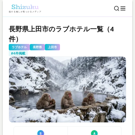
長野県上田市のラブホテル一覧（4
件）
ラブホテル
長野県
上田市
#4件掲載
S
A