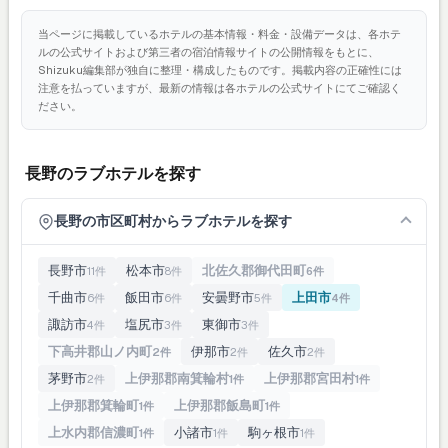
当ページに掲載しているホテルの基本情報・料金・設備データは、各ホテ
ルの公式サイトおよび第三者の宿泊情報サイトの公開情報をもとに、
Shizuku編集部が独自に整理・構成したものです。掲載内容の正確性には
注意を払っていますが、最新の情報は各ホテルの公式サイトにてご確認く
ださい。
長野のラブホテルを探す
長野の市区町村からラブホテルを探す
長野市
松本市
北佐久郡御代田町
11件
8件
6件
千曲市
飯田市
安曇野市
上田市
6件
6件
5件
4件
諏訪市
塩尻市
東御市
4件
3件
3件
下高井郡山ノ内町
伊那市
佐久市
2件
2件
2件
茅野市
上伊那郡南箕輪村
上伊那郡宮田村
2件
1件
1件
上伊那郡箕輪町
上伊那郡飯島町
1件
1件
上水内郡信濃町
小諸市
駒ヶ根市
1件
1件
1件