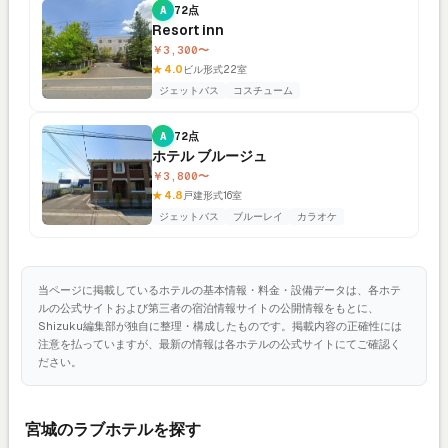
A
72点
Resort inn
￥3,300〜
★ 4.0
ビル形式
22室
ジェットバス
コスチューム
A
72点
ホテル ブルージュ
￥3,800〜
★ 4.8
戸建形式
16室
ジェットバス
ブルーレイ
カラオケ
当ページに掲載しているホテルの基本情報・料金・設備データは、各ホテ
ルの公式サイトおよび第三者の宿泊情報サイトの公開情報をもとに、
Shizuku編集部が独自に整理・構成したものです。掲載内容の正確性には
注意を払っていますが、最新の情報は各ホテルの公式サイトにてご確認く
ださい。
宮城のラブホテルを探す