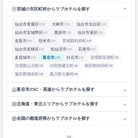
宮城の市区町村からラブホテルを探す
仙台市青葉区
大崎市
仙台市太白区
19件
13件
11件
仙台市宮城野区
栗原市
仙台市泉区
8件
7件
6件
名取市
登米市
宮城郡利府町
6件
6件
5件
仙台市若林区
気仙沼市
石巻市
4件
4件
4件
多賀城市
富谷市
白石市
亘理郡亘理町
2件
2件
2件
1件
亘理郡山元町
刈田郡蔵王町
柴田郡村田町
1件
1件
1件
遠田郡涌谷町
黒川郡大衡村
1件
1件
富谷市のIC・高速からラブホテルを探す
北海道・東北エリアからラブホテルを探す
全国の都道府県からラブホテルを探す
PR