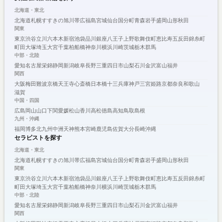
北海道・東北
北海道
札幌
すすきの
旭川
帯広
福島
宮城
仙台
国分町
青森
岩手
盛岡
山形
秋田
関東
東京
渋谷
立川
六本木
新宿
池袋
品川
銀座
八王子
上野
歌舞伎町
恵比寿
五反田
錦糸町
町田
大塚
埼玉
大宮
千葉
柏
船橋
神奈川
横浜
川崎
茨城
栃木
群馬
中部・北陸
愛知
名古屋
栄
錦
静岡
新潟
岐阜
長野
三重
四日市
山梨
石川
金沢
富山
福井
関西
大阪
梅田
難波
京橋
天王寺
心斎橋
日本橋
十三
兵庫
神戸
三宮
姫路
京都
奈良
和歌山
滋賀
中国・四国
広島
岡山
山口
下関
愛媛
松山
香川
高松
徳島
高知
鳥取
島根
九州・沖縄
福岡
博多
北九州
中洲
天神
熊本
宮崎
鹿児島
佐賀
大分
長崎
沖縄
セラピストを探す
北海道・東北
北海道
札幌
すすきの
旭川
帯広
福島
宮城
仙台
国分町
青森
岩手
盛岡
山形
秋田
関東
東京
渋谷
立川
六本木
新宿
池袋
品川
銀座
八王子
上野
歌舞伎町
恵比寿
五反田
錦糸町
町田
大塚
埼玉
大宮
千葉
柏
船橋
神奈川
横浜
川崎
茨城
栃木
群馬
中部・北陸
愛知
名古屋
栄
錦
静岡
新潟
岐阜
長野
三重
四日市
山梨
石川
金沢
富山
福井
関西