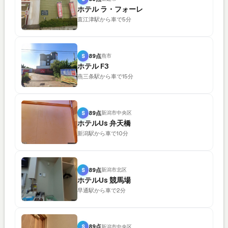
ホテル ラ・フォーレ
直江津駅から車で5分
S
89点
燕市
ホテル F3
燕三条駅から車で15分
S
89点
新潟市中央区
ホテルUs 弁天橋
新潟駅から車で10分
S
89点
新潟市北区
ホテルUs 競馬場
早通駅から車で2分
S
89点
新潟市中央区