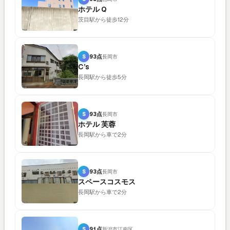
ホテル Q
茨目駅から徒歩12分
S
93点
長岡市
C’s
長岡駅から徒歩5分
S
93点
長岡市
ホテル 芙蓉
長岡駅から車で2分
S
93点
長岡市
スペースコスモス
長岡駅から車で2分
S
91点
新潟市江南区