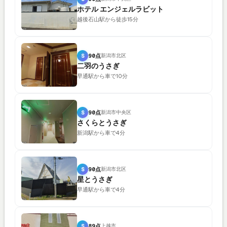
ホテル エンジェルラビット
越後石山駅から徒歩15分
S
90点
新潟市北区
二羽のうさぎ
早通駅から車で10分
S
90点
新潟市中央区
さくらとうさぎ
新潟駅から車で4分
S
90点
新潟市北区
星とうさぎ
早通駅から車で4分
S
89点
上越市