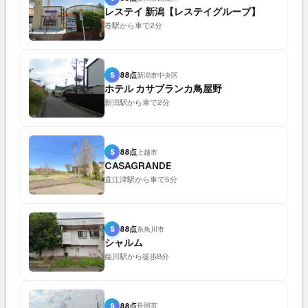
レステイ 新潟【レステイグループ】
巻駅から車で2分
S
88点
新潟市中央区
ホテル カサブランカ鳥屋野
新潟駅から車で2分
S
88点
上越市
CASAGRANDE
直江津駅から車で5分
S
88点
糸魚川市
シャルム
姫川駅から徒歩8分
S
88点
長岡市