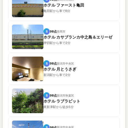
ホテル ファースト亀田
亀田駅から車で8分
S
90点
長岡市
ホテル カサブランカ中之島＆エリーゼ
押切駅から車で2分
S
90点
新潟市中央区
ホテル 月とうさぎ
新潟駅から車で2分
S
90点
新潟市秋葉区
ホテル ラブラビット
東新津駅から徒歩5分
S
90点
新潟市中央区