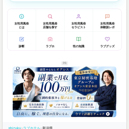
女性用風俗
女性用風俗
女性用風俗
女性用風俗
とは
店舗を探す
セラピスト
体験談レポ
診断
ラブホ
性の知識
ラブグッズ
PR
shizuku
>
ラブホテル
>
新潟県