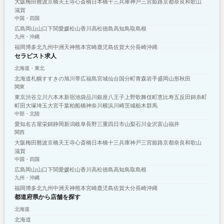
大阪
梅田
難波
京橋
天王寺
心斎橋
日本橋
十三
兵庫
神戸
三宮
姫路
京都
奈良
和歌山
滋賀
中国・四国
広島
岡山
山口
下関
愛媛
松山
香川
高松
徳島
高知
鳥取
島根
九州・沖縄
福岡
博多
北九州
中洲
天神
熊本
宮崎
鹿児島
佐賀
大分
長崎
沖縄
セラピスト求人
北海道・東北
北海道
札幌
すすきの
旭川
帯広
福島
宮城
仙台
国分町
青森
岩手
盛岡
山形
秋田
関東
東京
渋谷
立川
六本木
新宿
池袋
品川
銀座
八王子
上野
歌舞伎町
恵比寿
五反田
錦糸町
町田
大塚
埼玉
大宮
千葉
柏
船橋
神奈川
横浜
川崎
茨城
栃木
群馬
中部・北陸
愛知
名古屋
栄
錦
静岡
新潟
岐阜
長野
三重
四日市
山梨
石川
金沢
富山
福井
関西
大阪
梅田
難波
京橋
天王寺
心斎橋
日本橋
十三
兵庫
神戸
三宮
姫路
京都
奈良
和歌山
滋賀
中国・四国
広島
岡山
山口
下関
愛媛
松山
香川
高松
徳島
高知
鳥取
島根
九州・沖縄
福岡
博多
北九州
中洲
天神
熊本
宮崎
鹿児島
佐賀
大分
長崎
沖縄
都道府県から店舗を探す
北海道
北海道