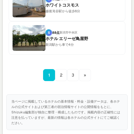
ホワイトコスモス
越後滝谷駅から徒歩8分
S
88点
新潟市中央区
ホテル エリーゼ鳥屋野
新潟駅から車で4分
1
2
3
»
当ページに掲載しているホテルの基本情報・料金・設備データは、各ホテ
ルの公式サイトおよび第三者の宿泊情報サイトの公開情報をもとに、
Shizuku編集部が独自に整理・構成したものです。掲載内容の正確性には
注意を払っていますが、最新の情報は各ホテルの公式サイトにてご確認く
ださい。