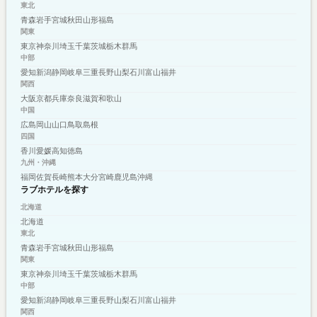
東北
青森
岩手
宮城
秋田
山形
福島
関東
東京
神奈川
埼玉
千葉
茨城
栃木
群馬
中部
愛知
新潟
静岡
岐阜
三重
長野
山梨
石川
富山
福井
関西
大阪
京都
兵庫
奈良
滋賀
和歌山
中国
広島
岡山
山口
鳥取
島根
四国
香川
愛媛
高知
徳島
九州・沖縄
福岡
佐賀
長崎
熊本
大分
宮崎
鹿児島
沖縄
ラブホテルを探す
北海道
北海道
東北
青森
岩手
宮城
秋田
山形
福島
関東
東京
神奈川
埼玉
千葉
茨城
栃木
群馬
中部
愛知
新潟
静岡
岐阜
三重
長野
山梨
石川
富山
福井
関西