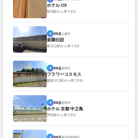
ホテル OX
新潟駅から車で2分
S
88点
上越市
楽園伝説
春日山駅から車で3分
S
88点
長岡市
フラワーコスモス
越後川口駅から車で2分
S
88点
長岡市
ホテル 京都 中之島
押切駅から車で2分
S
88点
新潟市西蒲区