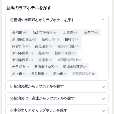
新潟のラブホテルを探す
新潟の市区町村からラブホテルを探す
長岡市
新潟市中央区
上越市
三条市
19件
18件
10件
6件
新潟市西蒲区
新発田市
柏崎市
6件
4件
4件
阿賀野市
南魚沼市
新潟市北区
4件
3件
3件
新潟市南区
燕市
新潟市東区
3件
3件
2件
新潟市西区
佐渡市
刈羽郡刈羽村
2件
1件
1件
十日町市
新潟市江南区
新潟市秋葉区
1件
1件
1件
村上市
糸魚川市
胎内市
長岡市悠久町
1件
1件
1件
1件
新潟の駅からラブホテルを探す
新潟のIC・高速からラブホテルを探す
中部エリアからラブホテルを探す