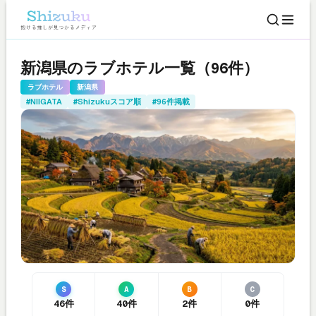
新潟県のラブホテル一覧（96件）
ラブホテル
新潟県
#NIIGATA
#Shizukuスコア順
#96件掲載
S
A
B
C
46件
40件
2件
0件