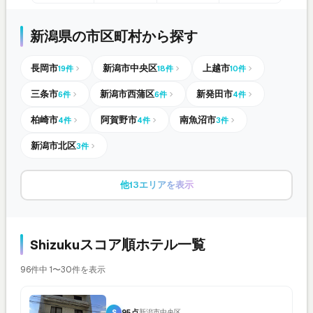
新潟県の市区町村から探す
長岡市
新潟市中央区
上越市
19件
18件
10件
三条市
新潟市西蒲区
新発田市
6件
6件
4件
柏崎市
阿賀野市
南魚沼市
4件
4件
3件
新潟市北区
3件
他13エリアを表示
Shizukuスコア順ホテル一覧
96件中 1〜30件を表示
S
95点
新潟市中央区