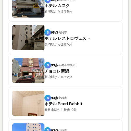
ホテル ムスク
新潟駅から徒歩5分
S
95点
長岡市
ホテル レストロヴェスト
長岡駅から徒歩5分
S
93点
新潟市中央区
チョコレ新潟
新潟駅から車で2分
S
93点
上越市
ホテル Pearl Rabbit
春日山駅から徒歩16分
S
93点
柏崎市