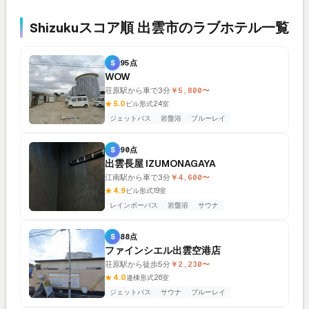
Shizukuスコア順 出雲市のラブホテル一覧
S
95点
WOW
荘原駅から車で3分
￥5,800〜
★ 5.0
ビル形式
24室
ジェットバス
岩盤浴
ブルーレイ
S
90点
出雲長屋 IZUMONAGAYA
江南駅から車で3分
￥4,600〜
★ 4.9
ビル形式
19室
レインボーバス
岩盤浴
サウナ
S
88点
ファインシエル出雲空港店
荘原駅から徒歩5分
￥2,230〜
★ 4.0
連棟形式
26室
ジェットバス
サウナ
ブルーレイ