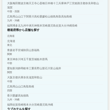
大阪
梅田
難波
京橋
天王寺
心斎橋
日本橋
十三
兵庫
神戸
三宮
姫路
京都
奈良
和歌山
滋賀
中国・四国
広島
岡山
山口
下関
香川
高松
愛媛
松山
徳島
鳥取
高知
島根
九州・沖縄
福岡
博多
北九州
中洲
天神
熊本
宮崎
鹿児島
佐賀
大分
沖縄
長崎
都道府県から店舗を探す
北海道
北海道
東北
青森
岩手
宮城
秋田
山形
福島
関東
東京
神奈川
埼玉
千葉
茨城
栃木
群馬
中部
愛知
新潟
静岡
岐阜
三重
長野
山梨
石川
富山
福井
関西
大阪
京都
兵庫
奈良
滋賀
和歌山
中国
広島
岡山
山口
鳥取
島根
四国
香川
愛媛
高知
徳島
九州・沖縄
福岡
佐賀
長崎
熊本
大分
宮崎
鹿児島
沖縄
ラブホテルを探す