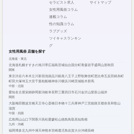
セラピスト求人
サイトマップ
女性用風俗コラム
連載コラム
性の知識コラム
ラブグッズ
ツイキャスランキン
グ
女性用風俗 店舗を探す
北海道・東北
北海道
札幌
すすきの
旭川
帯広
福島
宮城
仙台
国分町
青森
岩手
盛岡
山形
秋田
関東
東京
渋谷
六本木
立川
新宿
池袋
品川
銀座
八王子
上野
歌舞伎町
恵比寿
五反田
錦糸町
町田
大塚
埼玉
大宮
千葉
柏
船橋
神奈川
横浜
川崎
茨城
栃木
群馬
中部・北陸
愛知
名古屋
栄
錦
静岡
新潟
岐阜
長野
三重
四日市
石川
金沢
山梨
富山
福井
関西
大阪
梅田
難波
京橋
天王寺
心斎橋
日本橋
十三
兵庫
神戸
三宮
姫路
京都
奈良
和歌山
滋賀
中国・四国
広島
岡山
山口
下関
香川
高松
愛媛
松山
徳島
鳥取
高知
島根
九州・沖縄
福岡
博多
北九州
中洲
天神
熊本
宮崎
鹿児島
佐賀
大分
沖縄
長崎