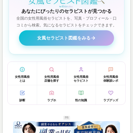
あなたにぴったりのセラピストが見つかる
全国の女性用風俗セラピストを、写真・プロフィール・口
コミから検索。気になるセラピストをチェックできます。
女風セラピスト図鑑をみる
女性用風俗
女性用風俗
女性用風俗
女性用風俗
とは
店舗を探す
セラピスト
体験談レポ
診断
ラブホ
性の知識
ラブグッズ
PR