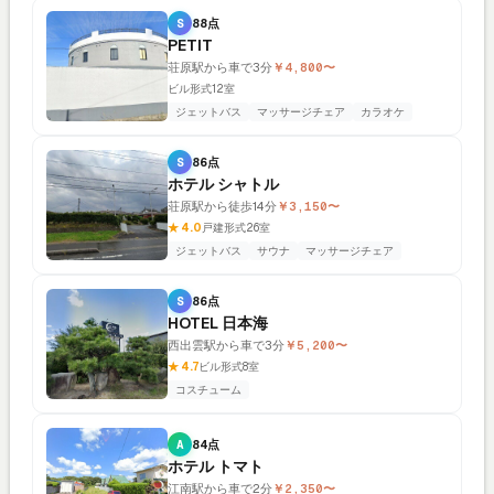
S
88点
PETIT
荘原駅から車で3分
￥4,800〜
ビル形式
12室
ジェットバス
マッサージチェア
カラオケ
S
86点
ホテル シャトル
荘原駅から徒歩14分
￥3,150〜
★ 4.0
戸建形式
26室
ジェットバス
サウナ
マッサージチェア
S
86点
HOTEL 日本海
西出雲駅から車で3分
￥5,200〜
★ 4.7
ビル形式
8室
コスチューム
A
84点
ホテル トマト
江南駅から車で2分
￥2,350〜