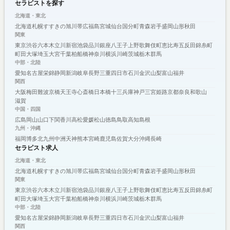
セラピストを探す
北海道・東北
北海道
札幌
すすきの
旭川
帯広
福島
宮城
仙台
国分町
青森
岩手
盛岡
山形
秋田
関東
東京
渋谷
六本木
立川
新宿
池袋
品川
銀座
八王子
上野
歌舞伎町
恵比寿
五反田
錦糸町
町田
大塚
埼玉
大宮
千葉
柏
船橋
神奈川
横浜
川崎
茨城
栃木
群馬
中部・北陸
愛知
名古屋
栄
錦
静岡
新潟
岐阜
長野
三重
四日市
石川
金沢
山梨
富山
福井
関西
大阪
梅田
難波
京橋
天王寺
心斎橋
日本橋
十三
兵庫
神戸
三宮
姫路
京都
奈良
和歌山
滋賀
中国・四国
広島
岡山
山口
下関
香川
高松
愛媛
松山
徳島
鳥取
高知
島根
九州・沖縄
福岡
博多
北九州
中洲
天神
熊本
宮崎
鹿児島
佐賀
大分
沖縄
長崎
セラピスト求人
北海道・東北
北海道
札幌
すすきの
旭川
帯広
福島
宮城
仙台
国分町
青森
岩手
盛岡
山形
秋田
関東
東京
渋谷
六本木
立川
新宿
池袋
品川
銀座
八王子
上野
歌舞伎町
恵比寿
五反田
錦糸町
町田
大塚
埼玉
大宮
千葉
柏
船橋
神奈川
横浜
川崎
茨城
栃木
群馬
中部・北陸
愛知
名古屋
栄
錦
静岡
新潟
岐阜
長野
三重
四日市
石川
金沢
山梨
富山
福井
関西