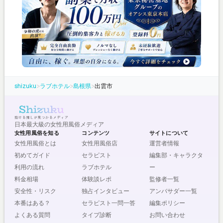
shizuku
>
ラブホテル
>
島根県
>
出雲市
日本最大級の女性用風俗メディア
女性用風俗を知る
コンテンツ
サイトについて
女性用風俗とは
女性用風俗店
運営者情報
初めてガイド
セラピスト
編集部・キャラクタ
利用の流れ
ラブホテル
ー
料金相場
体験談レポ
監修者一覧
安全性・リスク
独占インタビュー
アンバサダー一覧
本番はある？
セラピスト一問一答
編集ポリシー
よくある質問
タイプ診断
お問い合わせ