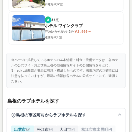
戸建形式
12室
A
84点
ホテル ワインクラブ
荘原駅から徒歩12分
￥2,900〜
連棟形式
18室
当ページに掲載しているホテルの基本情報・料金・設備データは、各ホテ
ルの公式サイトおよび第三者の宿泊情報サイトの公開情報をもとに、
Shizuku編集部が独自に整理・構成したものです。掲載内容の正確性には
注意を払っていますが、最新の情報は各ホテルの公式サイトにてご確認く
ださい。
島根のラブホテルを探す
島根の市区町村からラブホテルを探す
出雲市
松江市
大田市
松江市東出雲町
8件
8件
1件
1件