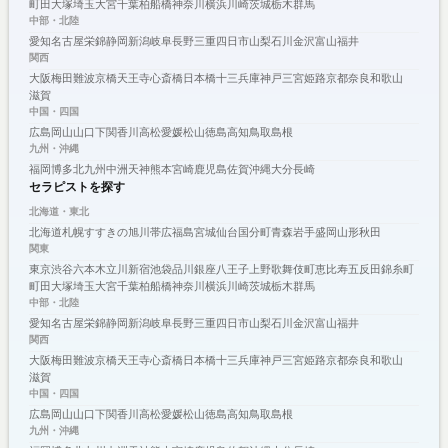
町田
大塚
埼玉
大宮
千葉
柏
船橋
神奈川
横浜
川崎
茨城
栃木
群馬
中部・北陸
愛知
名古屋
栄
錦
静岡
新潟
岐阜
長野
三重
四日市
山梨
石川
金沢
富山
福井
関西
大阪
梅田
難波
京橋
天王寺
心斎橋
日本橋
十三
兵庫
神戸
三宮
姫路
京都
奈良
和歌山
滋賀
中国・四国
広島
岡山
山口
下関
香川
高松
愛媛
松山
徳島
高知
鳥取
島根
九州・沖縄
福岡
博多
北九州
中洲
天神
熊本
宮崎
鹿児島
佐賀
沖縄
大分
長崎
セラピストを探す
北海道・東北
北海道
札幌
すすきの
旭川
帯広
福島
宮城
仙台
国分町
青森
岩手
盛岡
山形
秋田
関東
東京
渋谷
六本木
立川
新宿
池袋
品川
銀座
八王子
上野
歌舞伎町
恵比寿
五反田
錦糸町
町田
大塚
埼玉
大宮
千葉
柏
船橋
神奈川
横浜
川崎
茨城
栃木
群馬
中部・北陸
愛知
名古屋
栄
錦
静岡
新潟
岐阜
長野
三重
四日市
山梨
石川
金沢
富山
福井
関西
大阪
梅田
難波
京橋
天王寺
心斎橋
日本橋
十三
兵庫
神戸
三宮
姫路
京都
奈良
和歌山
滋賀
中国・四国
広島
岡山
山口
下関
香川
高松
愛媛
松山
徳島
高知
鳥取
島根
九州・沖縄