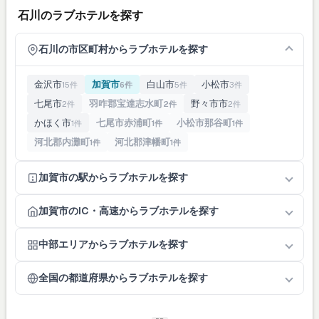
石川のラブホテルを探す
石川の市区町村からラブホテルを探す
金沢市
加賀市
白山市
小松市
15件
6件
5件
3件
七尾市
羽咋郡宝達志水町
野々市市
2件
2件
2件
かほく市
七尾市赤浦町
小松市那谷町
1件
1件
1件
河北郡内灘町
河北郡津幡町
1件
1件
加賀市の駅からラブホテルを探す
加賀市のIC・高速からラブホテルを探す
中部エリアからラブホテルを探す
全国の都道府県からラブホテルを探す