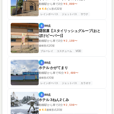
動橋駅から車で2分
￥6,000〜
★ 4.6
ビル形式
32室
レインボーバス
ジェットバス
サウナ
S
90点
隠宿凛【スタイリッシュグループ(おと
ぼけビーバー)】
動橋駅から車で2分
￥2,180〜
連棟形式
20室
ブルーレイ
コスチューム
VOD
S
88点
ホテル かがてまり
動橋駅から車で15分
￥3,400〜
連棟形式
10室
レインボーバス
ジェットバス
カラオケ
S
88点
ホテル 3ねん2くみ
動橋駅から車で2分
￥2,590〜
★ 4.5
連棟形式
20室