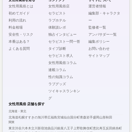
女性用風俗を知る
コンテンツ
サイトについて
女性用風俗とは
女性用風俗店
運営者情報
初めてガイド
セラピスト
編集部・キャラクタ
利用の流れ
ラブホテル
ー
料金相場
体験談レポ
監修者一覧
安全性・リスク
独占インタビュー
アンバサダー一覧
本番はある？
セラピスト一問一答
編集ポリシー
よくある質問
タイプ診断
お問い合わせ
セラピスト求人
サイトマップ
女性用風俗コラム
連載コラム
性の知識コラム
ラブグッズ
ツイキャスランキン
グ
女性用風俗 店舗を探す
北海道・東北
北海道
札幌
すすきの
旭川
帯広
福島
宮城
仙台
国分町
青森
岩手
盛岡
山形
秋田
関東
東京
渋谷
六本木
立川
新宿
池袋
品川
銀座
八王子
上野
歌舞伎町
恵比寿
五反田
錦糸町