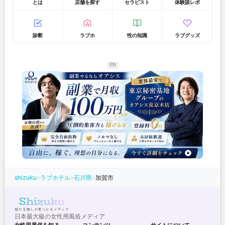
とは
店舗を探す
セラピスト
体験談レポ
診断
ラブホ
性の知識
ラブグッズ
PR
shizuku
>
ラブホテル
>
石川県
>
加賀市
日本最大級の女性用風俗メディア