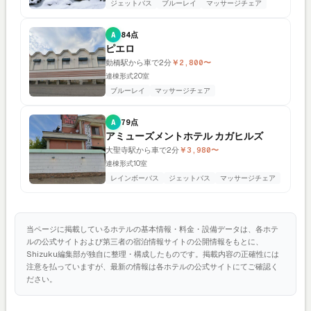
ジェットバス
ブルーレイ
マッサージチェア
A
84点
ピエロ
動橋駅から車で2分
￥2,800〜
連棟形式
20室
ブルーレイ
マッサージチェア
A
79点
アミューズメントホテル カガヒルズ
大聖寺駅から車で2分
￥3,980〜
連棟形式
10室
レインボーバス
ジェットバス
マッサージチェア
当ページに掲載しているホテルの基本情報・料金・設備データは、各ホテ
ルの公式サイトおよび第三者の宿泊情報サイトの公開情報をもとに、
Shizuku編集部が独自に整理・構成したものです。掲載内容の正確性には
注意を払っていますが、最新の情報は各ホテルの公式サイトにてご確認く
ださい。