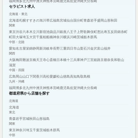
福岡
博多
北九州
中洲
天神
熊本
宮崎
鹿児島
佐賀
沖縄
大分
長崎
セラピスト求人
北海道・東北
北海道
札幌
すすきの
旭川
帯広
福島
宮城
仙台
国分町
青森
岩手
盛岡
山形
秋田
関東
東京
渋谷
六本木
立川
新宿
池袋
品川
銀座
八王子
上野
歌舞伎町
恵比寿
五反田
錦糸町
町田
大塚
埼玉
大宮
千葉
柏
船橋
神奈川
横浜
川崎
茨城
栃木
群馬
中部・北陸
愛知
名古屋
栄
錦
静岡
新潟
岐阜
長野
三重
四日市
山梨
石川
金沢
富山
福井
関西
大阪
梅田
難波
京橋
天王寺
心斎橋
日本橋
十三
兵庫
神戸
三宮
姫路
京都
奈良
和歌山
滋賀
中国・四国
広島
岡山
山口
下関
香川
高松
愛媛
松山
徳島
高知
鳥取
島根
九州・沖縄
福岡
博多
北九州
中洲
天神
熊本
宮崎
鹿児島
佐賀
沖縄
大分
長崎
都道府県から店舗を探す
北海道
北海道
東北
青森
岩手
宮城
秋田
山形
福島
関東
東京
神奈川
埼玉
千葉
茨城
栃木
群馬
中部