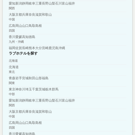
愛知
新潟
静岡
岐阜
三重
長野
山梨
石川
富山
福井
関西
大阪
京都
兵庫
奈良
滋賀
和歌山
中国
広島
岡山
山口
鳥取
島根
四国
香川
愛媛
高知
徳島
九州・沖縄
福岡
佐賀
長崎
熊本
大分
宮崎
鹿児島
沖縄
ラブホテルを探す
北海道
北海道
東北
青森
岩手
宮城
秋田
山形
福島
関東
東京
神奈川
埼玉
千葉
茨城
栃木
群馬
中部
愛知
新潟
静岡
岐阜
三重
長野
山梨
石川
富山
福井
関西
大阪
京都
兵庫
奈良
滋賀
和歌山
中国
広島
岡山
山口
鳥取
島根
四国
香川
愛媛
高知
徳島