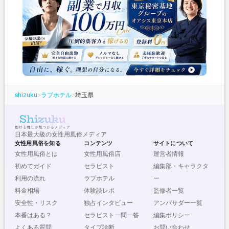
shizuku
>
ラブホテル
>
埼玉県
日本最大級の女性用風俗メディア
女性用風俗を知る
コンテンツ
サイトについて
女性用風俗とは
女性用風俗店
運営者情報
初めてガイド
セラピスト
編集部・キャラクタ
利用の流れ
ラブホテル
ー
料金相場
体験談レポ
監修者一覧
安全性・リスク
独占インタビュー
アンバサダー一覧
本番はある？
セラピスト一問一答
編集ポリシー
よくある質問
タイプ診断
お問い合わせ