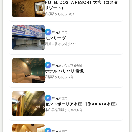
HOTEL COSTA RESORT 大宮（コスタ
リゾート）
宮原駅から徒歩10分
S
95点
川口市
モンリーヴ
西川口駅から徒歩4分
S
95点
さいたま市岩槻区
ホテル バリバリ 岩槻
岩槻駅から徒歩17分
S
95点
本庄市
セントポーリア本庄（旧SULATA本庄）
本庄早稲田駅から車で5分
S
95点
八潮市