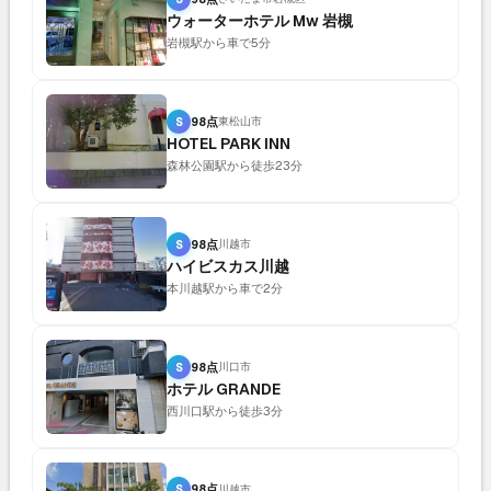
ウォーターホテル Mw 岩槻
岩槻駅から車で5分
S
98点
東松山市
HOTEL PARK INN
森林公園駅から徒歩23分
S
98点
川越市
ハイビスカス川越
本川越駅から車で2分
S
98点
川口市
ホテル GRANDE
西川口駅から徒歩3分
S
98点
川越市