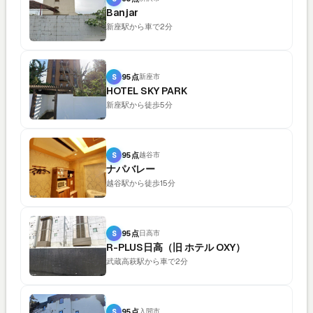
Banjar
新座駅から車で2分
S
95点
新座市
HOTEL SKY PARK
新座駅から徒歩5分
S
95点
越谷市
ナパバレー
越谷駅から徒歩15分
S
95点
日高市
R-PLUS日高（旧 ホテル OXY）
武蔵高萩駅から車で2分
S
95点
入間市