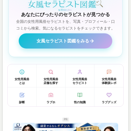
あなたにぴったりのセラピストが見つかる
全国の女性用風俗セラピストを、写真・プロフィール・口
コミから検索。気になるセラピストをチェックできます。
女風セラピスト図鑑をみる
女性用風俗
女性用風俗
女性用風俗
女性用風俗
とは
店舗を探す
セラピスト
体験談レポ
診断
ラブホ
性の知識
ラブグッズ
PR