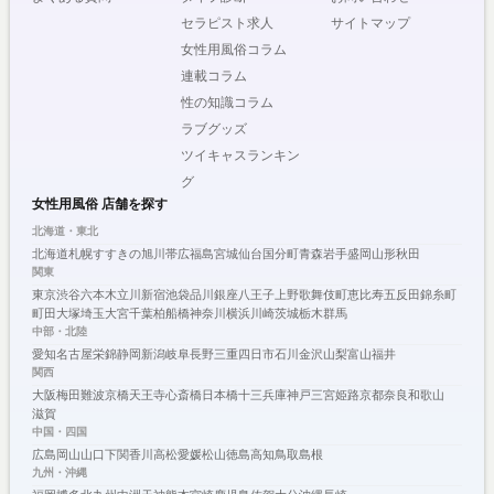
セラピスト求人
サイトマップ
女性用風俗コラム
連載コラム
性の知識コラム
ラブグッズ
ツイキャスランキン
グ
女性用風俗 店舗を探す
北海道・東北
北海道
札幌
すすきの
旭川
帯広
福島
宮城
仙台
国分町
青森
岩手
盛岡
山形
秋田
関東
東京
渋谷
六本木
立川
新宿
池袋
品川
銀座
八王子
上野
歌舞伎町
恵比寿
五反田
錦糸町
町田
大塚
埼玉
大宮
千葉
柏
船橋
神奈川
横浜
川崎
茨城
栃木
群馬
中部・北陸
愛知
名古屋
栄
錦
静岡
新潟
岐阜
長野
三重
四日市
石川
金沢
山梨
富山
福井
関西
大阪
梅田
難波
京橋
天王寺
心斎橋
日本橋
十三
兵庫
神戸
三宮
姫路
京都
奈良
和歌山
滋賀
中国・四国
広島
岡山
山口
下関
香川
高松
愛媛
松山
徳島
高知
鳥取
島根
九州・沖縄