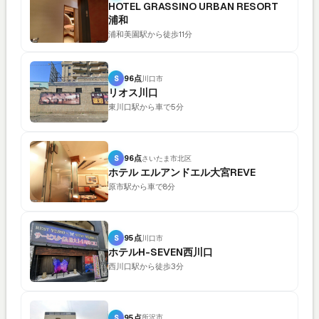
HOTEL GRASSINO URBAN RESORT
浦和
浦和美園駅から徒歩11分
S
96点
川口市
リオス川口
東川口駅から車で5分
S
96点
さいたま市北区
ホテル エルアンドエル大宮REVE
原市駅から車で8分
S
95点
川口市
ホテルH-SEVEN西川口
西川口駅から徒歩3分
S
95点
所沢市