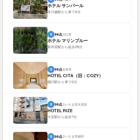
ホテル サンパール
本川越駅から車で4分
S
96点
川口市
ホテル マリンブルー
新井宿駅から徒歩28分
S
96点
北本市
HOTEL CITA（旧：COZY）
桶川駅から車で2分
S
96点
さいたま市大宮区
HOTEL RIZE
大宮駅から徒歩7分
S
96点
さいたま市緑区