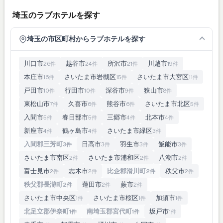
埼玉のラブホテルを探す
埼玉の市区町村からラブホテルを探す
川口市
越谷市
所沢市
川越市
26件
24件
21件
19件
本庄市
さいたま市岩槻区
さいたま市大宮区
16件
15件
11件
戸田市
行田市
深谷市
狭山市
10件
10件
9件
8件
東松山市
久喜市
熊谷市
さいたま市北区
7件
6件
6件
5件
入間市
春日部市
三郷市
北本市
5件
5件
4件
4件
新座市
鶴ヶ島市
さいたま市緑区
4件
4件
3件
入間郡三芳町
日高市
羽生市
飯能市
3件
3件
3件
3件
さいたま市南区
さいたま市浦和区
八潮市
2件
2件
2件
富士見市
志木市
比企郡滑川町
秩父市
2件
2件
2件
2件
秩父郡長瀞町
蓮田市
蕨市
2件
2件
2件
さいたま市中央区
さいたま市桜区
加須市
1件
1件
1件
北足立郡伊奈町
南埼玉郡宮代町
坂戸市
1件
1件
1件