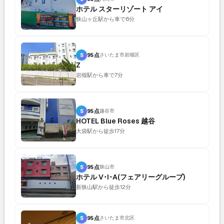
ホテル スターリゾート アイ
狭山ヶ丘駅から車で6分
S
95点
さいたま市岩槻区
Z
岩槻駅から車で7分
S
95点
越谷市
HOTEL Blue Roses 越谷
大袋駅から徒歩17分
S
95点
狭山市
ホテル V･I･A(フェアリーグループ)
新狭山駅から徒歩12分
S
95点
さいたま市北区