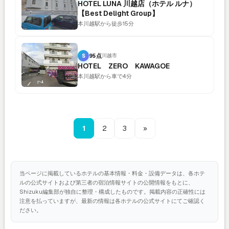
HOTEL LUNA 川越店（ホテル ルナ）
【Best Delight Group】
本川越駅から徒歩15分
S
95点
川越市
HOTEL ZERO KAWAGOE
本川越駅から車で4分
1
2
3
»
当ページに掲載しているホテルの基本情報・料金・設備データは、各ホテ
ルの公式サイトおよび第三者の宿泊情報サイトの公開情報をもとに、
Shizuku編集部が独自に整理・構成したものです。掲載内容の正確性には
注意を払っていますが、最新の情報は各ホテルの公式サイトにてご確認く
ださい。