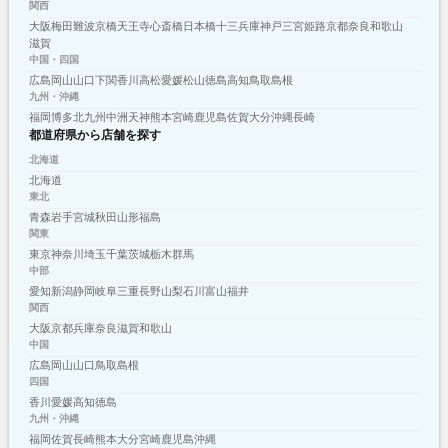
関西
大阪
梅田
難波
京橋
天王寺
心斎橋
日本橋
十三
兵庫
神戸
三宮
姫路
京都
奈良
和歌山
滋賀
中国・四国
広島
岡山
山口
下関
香川
高松
愛媛
松山
徳島
高知
鳥取
島根
九州・沖縄
福岡
博多
北九州
中洲
天神
熊本
宮崎
鹿児島
佐賀
大分
沖縄
長崎
都道府県から店舗を探す
北海道
北海道
東北
青森
岩手
宮城
秋田
山形
福島
関東
東京
神奈川
埼玉
千葉
茨城
栃木
群馬
中部
愛知
新潟
静岡
岐阜
三重
長野
山梨
石川
富山
福井
関西
大阪
京都
兵庫
奈良
滋賀
和歌山
中国
広島
岡山
山口
鳥取
島根
四国
香川
愛媛
高知
徳島
九州・沖縄
福岡
佐賀
長崎
熊本
大分
宮崎
鹿児島
沖縄