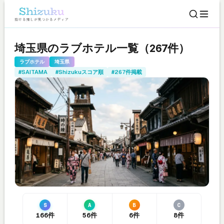
埼玉県のラブホテル一覧（267件）
ラブホテル
埼玉県
#SAITAMA
#Shizukuスコア順
#267件掲載
S
A
B
C
166件
56件
6件
8件