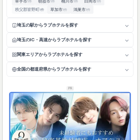
幸手市
朝霞市
桶川市
白岡市
1件
1件
1件
1件
秩父郡皆野町
草加市
鴻巣市
1件
1件
1件
埼玉の駅からラブホテルを探す
埼玉のIC・高速からラブホテルを探す
関東エリアからラブホテルを探す
全国の都道府県からラブホテルを探す
PR