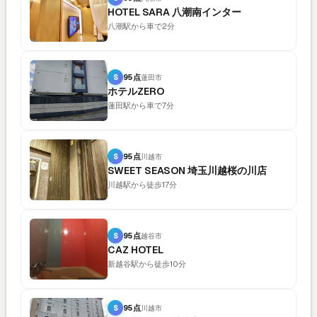
HOTEL SARA 八潮南インター
八潮駅から車で2分
S
95点
蓮田市
ホテルZERO
蓮田駅から車で7分
S
95点
川越市
SWEET SEASON 埼玉川越桜の川店
川越駅から徒歩17分
S
95点
越谷市
CAZ HOTEL
新越谷駅から徒歩10分
S
95点
川越市