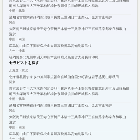
東京
渋谷
立川
六本木
新宿
池袋
品川
銀座
八王子
上野
歌舞伎町
恵比寿
五反田
錦糸町
町田
大塚
埼玉
大宮
千葉
柏
船橋
神奈川
横浜
川崎
茨城
栃木
群馬
中部・北陸
愛知
名古屋
栄
錦
静岡
新潟
岐阜
長野
三重
四日市
山梨
石川
金沢
富山
福井
関西
大阪
梅田
難波
京橋
天王寺
心斎橋
日本橋
十三
兵庫
神戸
三宮
姫路
京都
奈良
和歌山
滋賀
中国・四国
広島
岡山
山口
下関
愛媛
松山
香川
高松
徳島
高知
鳥取
島根
九州・沖縄
福岡
博多
北九州
中洲
天神
熊本
宮崎
鹿児島
佐賀
大分
長崎
沖縄
セラピストを探す
北海道・東北
北海道
札幌
すすきの
旭川
帯広
福島
宮城
仙台
国分町
青森
岩手
盛岡
山形
秋田
関東
東京
渋谷
立川
六本木
新宿
池袋
品川
銀座
八王子
上野
歌舞伎町
恵比寿
五反田
錦糸町
町田
大塚
埼玉
大宮
千葉
柏
船橋
神奈川
横浜
川崎
茨城
栃木
群馬
中部・北陸
愛知
名古屋
栄
錦
静岡
新潟
岐阜
長野
三重
四日市
山梨
石川
金沢
富山
福井
関西
大阪
梅田
難波
京橋
天王寺
心斎橋
日本橋
十三
兵庫
神戸
三宮
姫路
京都
奈良
和歌山
滋賀
中国・四国
広島
岡山
山口
下関
愛媛
松山
香川
高松
徳島
高知
鳥取
島根
九州・沖縄