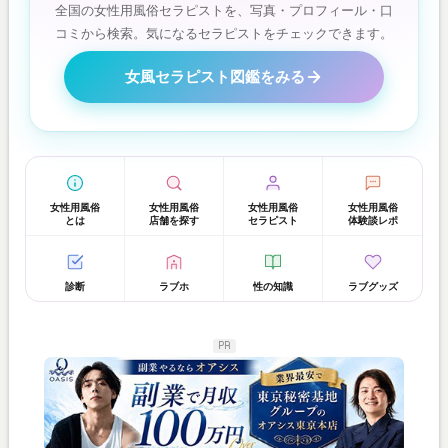
全国の女性用風俗セラピストを、写真・プロフィール・口
コミから検索。気になるセラピストをチェックできます。
女風セラピスト図鑑をみる
女性用風俗
女性用風俗
女性用風俗
女性用風俗
とは
店舗を探す
セラピスト
体験談レポ
診断
ラブホ
性の知識
ラブグッズ
PR