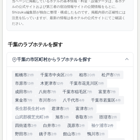
当ページに掲載しているホテルの基本情報・料金・設備データは、各ホテ
ルの公式サイトおよび第三者の宿泊情報サイトの公開情報をもとに、
Shizuku編集部が独自に整理・構成したものです。掲載内容の正確性には
注意を払っていますが、最新の情報は各ホテルの公式サイトにてご確認く
ださい。
千葉のラブホテルを探す
千葉の市区町村からラブホテルを探す
船橋市
千葉市中央区
柏市
松戸市
21件
20件
20件
17件
市原市
木更津市
千葉市花見川区
13件
12件
11件
成田市
八街市
千葉市稲毛区
富里市
8件
7件
7件
7件
東金市
市川市
八千代市
千葉市若葉区
7件
6件
4件
4件
長生郡長生村
君津市
富津市
4件
3件
3件
山武郡横芝光町
旭市
香取市
匝瑳市
3件
3件
3件
2件
四街道市
白井市
茂原市
袖ケ浦市
2件
2件
2件
2件
野田市
銚子市
館山市
鴨川市
2件
2件
2件
2件