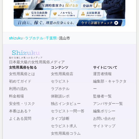
shizuku
>
ラブホテル
>
千葉県
>
流山市
日本最大級の女性用風俗メディア
女性用風俗を知る
コンテンツ
サイトについて
女性用風俗とは
女性用風俗店
運営者情報
初めてガイド
セラピスト
編集部・キャラクタ
利用の流れ
ラブホテル
ー
料金相場
体験談レポ
監修者一覧
安全性・リスク
独占インタビュー
アンバサダー一覧
本番はある？
セラピスト一問一答
編集ポリシー
よくある質問
タイプ診断
お問い合わせ
セラピスト求人
サイトマップ
女性用風俗コラム