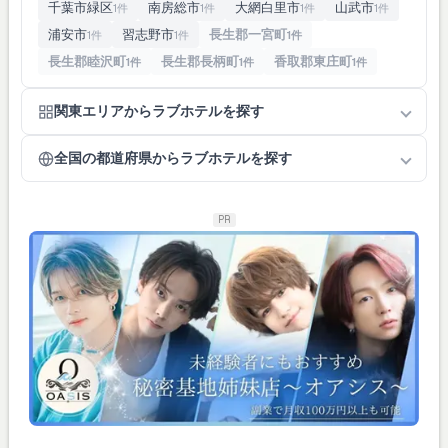
千葉市緑区
南房総市
大網白里市
山武市
1件
1件
1件
1件
浦安市
習志野市
長生郡一宮町
1件
1件
1件
長生郡睦沢町
長生郡長柄町
香取郡東庄町
1件
1件
1件
関東エリアからラブホテルを探す
全国の都道府県からラブホテルを探す
PR