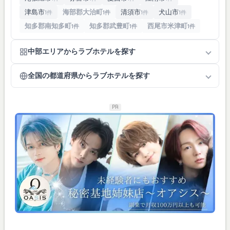
津島市
海部郡大治町
清須市
犬山市
1件
1件
1件
1件
知多郡南知多町
知多郡武豊町
西尾市米津町
1件
1件
1件
中部エリアからラブホテルを探す
全国の都道府県からラブホテルを探す
PR