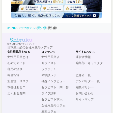
shizuku
>
ラブホテル
>
愛知県
>
愛知郡
日本最大級の女性用風俗メディア
女性用風俗を知る
コンテンツ
サイトについて
女性用風俗とは
女性用風俗店
運営者情報
初めてガイド
セラピスト
編集部・キャラクタ
利用の流れ
ラブホテル
ー
料金相場
体験談レポ
監修者一覧
安全性・リスク
独占インタビュー
アンバサダー一覧
本番はある？
セラピスト一問一答
編集ポリシー
よくある質問
タイプ診断
お問い合わせ
セラピスト求人
サイトマップ
女性用風俗コラム
連載コラム