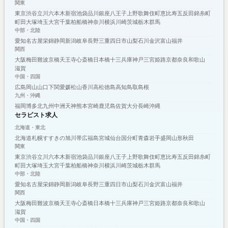
関東
東京
渋谷
立川
六本木
新宿
池袋
品川
銀座
八王子
上野
歌舞伎町
恵比寿
五反田
錦糸町
町田
大塚
埼玉
大宮
千葉
柏
船橋
神奈川
横浜
川崎
茨城
栃木
群馬
中部・北陸
愛知
名古屋
栄
錦
静岡
新潟
岐阜
長野
三重
四日市
山梨
石川
金沢
富山
福井
関西
大阪
梅田
難波
京橋
天王寺
心斎橋
日本橋
十三
兵庫
神戸
三宮
姫路
京都
奈良
和歌山
滋賀
中国・四国
広島
岡山
山口
下関
愛媛
松山
香川
高松
徳島
高知
鳥取
島根
九州・沖縄
福岡
博多
北九州
中洲
天神
熊本
宮崎
鹿児島
佐賀
大分
長崎
沖縄
セラピスト求人
北海道・東北
北海道
札幌
すすきの
旭川
帯広
福島
宮城
仙台
国分町
青森
岩手
盛岡
山形
秋田
関東
東京
渋谷
立川
六本木
新宿
池袋
品川
銀座
八王子
上野
歌舞伎町
恵比寿
五反田
錦糸町
町田
大塚
埼玉
大宮
千葉
柏
船橋
神奈川
横浜
川崎
茨城
栃木
群馬
中部・北陸
愛知
名古屋
栄
錦
静岡
新潟
岐阜
長野
三重
四日市
山梨
石川
金沢
富山
福井
関西
大阪
梅田
難波
京橋
天王寺
心斎橋
日本橋
十三
兵庫
神戸
三宮
姫路
京都
奈良
和歌山
滋賀
中国・四国