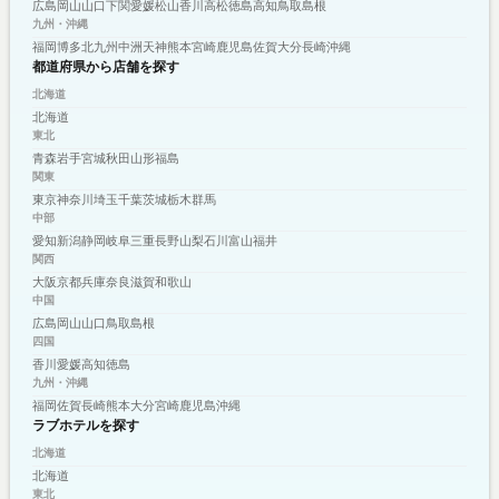
広島
岡山
山口
下関
愛媛
松山
香川
高松
徳島
高知
鳥取
島根
九州・沖縄
福岡
博多
北九州
中洲
天神
熊本
宮崎
鹿児島
佐賀
大分
長崎
沖縄
都道府県から店舗を探す
北海道
北海道
東北
青森
岩手
宮城
秋田
山形
福島
関東
東京
神奈川
埼玉
千葉
茨城
栃木
群馬
中部
愛知
新潟
静岡
岐阜
三重
長野
山梨
石川
富山
福井
関西
大阪
京都
兵庫
奈良
滋賀
和歌山
中国
広島
岡山
山口
鳥取
島根
四国
香川
愛媛
高知
徳島
九州・沖縄
福岡
佐賀
長崎
熊本
大分
宮崎
鹿児島
沖縄
ラブホテルを探す
北海道
北海道
東北