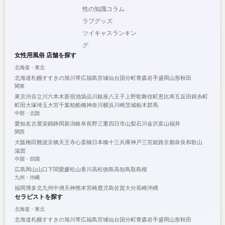
性の知識コラム
ラブグッズ
ツイキャスランキン
グ
女性用風俗 店舗を探す
北海道・東北
北海道
札幌
すすきの
旭川
帯広
福島
宮城
仙台
国分町
青森
岩手
盛岡
山形
秋田
関東
東京
渋谷
立川
六本木
新宿
池袋
品川
銀座
八王子
上野
歌舞伎町
恵比寿
五反田
錦糸町
町田
大塚
埼玉
大宮
千葉
柏
船橋
神奈川
横浜
川崎
茨城
栃木
群馬
中部・北陸
愛知
名古屋
栄
錦
静岡
新潟
岐阜
長野
三重
四日市
山梨
石川
金沢
富山
福井
関西
大阪
梅田
難波
京橋
天王寺
心斎橋
日本橋
十三
兵庫
神戸
三宮
姫路
京都
奈良
和歌山
滋賀
中国・四国
広島
岡山
山口
下関
愛媛
松山
香川
高松
徳島
高知
鳥取
島根
九州・沖縄
福岡
博多
北九州
中洲
天神
熊本
宮崎
鹿児島
佐賀
大分
長崎
沖縄
セラピストを探す
北海道・東北
北海道
札幌
すすきの
旭川
帯広
福島
宮城
仙台
国分町
青森
岩手
盛岡
山形
秋田