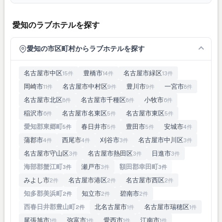
愛知のラブホテルを探す
愛知の市区町村からラブホテルを探す
名古屋市中区
豊橋市
名古屋市緑区
15件
14件
13件
岡崎市
名古屋市中村区
豊川市
一宮市
11件
9件
9件
8件
名古屋市北区
名古屋市千種区
小牧市
8件
8件
6件
稲沢市
名古屋市名東区
名古屋市東区
6件
5件
5件
愛知郡東郷町
春日井市
豊田市
安城市
5件
5件
5件
4件
蒲郡市
西尾市
刈谷市
名古屋市中川区
4件
4件
3件
3件
名古屋市守山区
名古屋市熱田区
日進市
3件
3件
3件
海部郡蟹江町
瀬戸市
額田郡幸田町
3件
3件
3件
みよし市
名古屋市港区
名古屋市西区
2件
2件
2件
知多郡美浜町
知立市
碧南市
2件
2件
2件
西春日井郡豊山町
北名古屋市
名古屋市瑞穂区
2件
1件
1件
尾張旭市
弥富市
愛西市
江南市
1件
1件
1件
1件