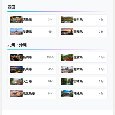
四国
徳島県
香川県
34件
45件
愛媛県
高知県
45件
28件
九州・沖縄
福岡県
佐賀県
190件
62件
長崎県
熊本県
48件
93件
大分県
宮崎県
52件
89件
鹿児島県
沖縄県
84件
45件