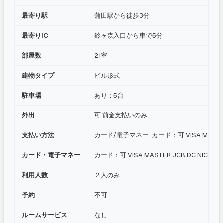
最寄り駅
蒲田駅から徒歩3分
最寄りIC
鈴ヶ森入口から車で5分
部屋数
21室
建物タイプ
ビル形式
駐車場
あり：5台
外出
可 前金支払いのみ
支払い方法
カード/電子マネー: カード：可 VISA MASTER 
カード・電子マネー
カード：可 VISA MASTER JCB DC NICOS 
利用人数
２人のみ
予約
不可
ルームサービス
なし