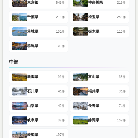
東京都
神奈川県
548件
215件
千葉県
埼玉県
213件
263件
茨城県
栃木県
161件
116件
群馬県
101件
中部
新潟県
富山県
96件
33件
石川県
福井県
41件
31件
山梨県
長野県
49件
71件
岐阜県
静岡県
80件
167件
愛知県
197件