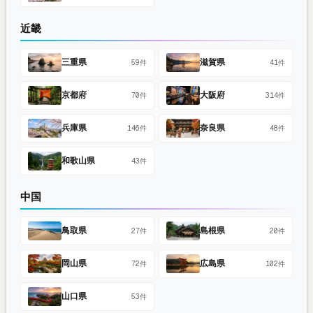
近畿
三重県
滋賀県
59件
41件
京都府
大阪府
70件
314件
兵庫県
奈良県
146件
48件
和歌山県
43件
中国
鳥取県
島根県
27件
20件
岡山県
広島県
72件
102件
山口県
53件