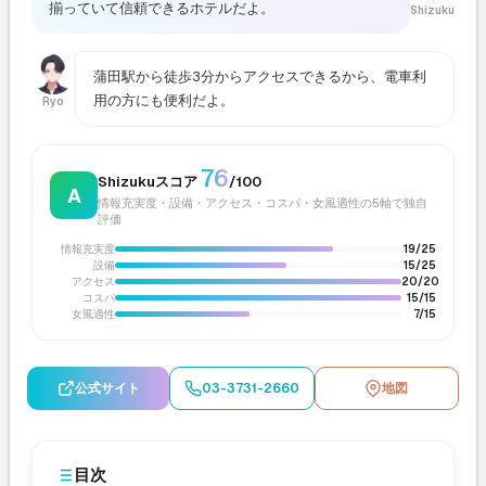
揃っていて信頼できるホテルだよ。
Shizuku
蒲田駅から徒歩3分からアクセスできるから、電車利
用の方にも便利だよ。
Ryo
76
Shizukuスコア
/100
A
情報充実度・設備・アクセス・コスパ・女風適性の5軸で独自
評価
情報充実度
19/25
設備
15/25
アクセス
20/20
コスパ
15/15
女風適性
7/15
公式サイト
03-3731-2660
地図
目次