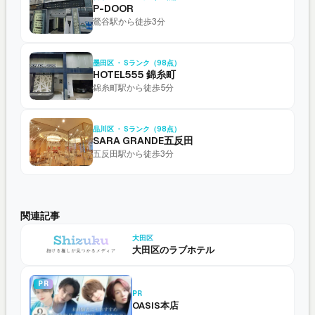
P-DOOR
鶯谷駅から徒歩3分
墨田区 ・ Sランク（98点）
HOTEL555 錦糸町
錦糸町駅から徒歩5分
品川区 ・ Sランク（98点）
SARA GRANDE五反田
五反田駅から徒歩3分
関連記事
大田区
大田区のラブホテル
PR
PR
OASIS本店