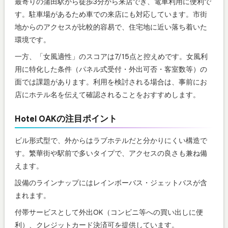
最寄りの蒲田駅から徒歩3分から来店でき、電車利用に便利で
す。駐車場があるため車での来店にも対応しています。市街
地からのアクセスが比較的容易で、住宅地に近い落ち着いた
環境です。
一方、「女風適性」のスコアは7/15点と控えめです。女風利
用に特化した条件（パネル式受付・外出可否・客室数等）の
面では課題があります。利用を検討される場合は、事前にお
店にホテル名を伝えて確認されることをおすすめします。
Hotel OAKの注目ポイント
ビル形式型で、外からはラブホテルだと分かりにくい構造で
す。繁華街や駅前で多いタイプで、アクセスの良さも兼ね備
えます。
設備のラインナップにはレインボーバス・ジェットバスが含
まれます。
付帯サービスとして外出OK（コンビニ等への買い出しに便
利）、クレジットカード決済可を提供しています。