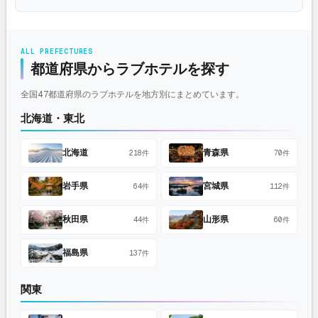
ALL PREFECTURES
都道府県からラブホテルを探す
全国47都道府県のラブホテルを地方別にまとめています。
北海道・東北
北海道
青森県
218件
70件
岩手県
宮城県
64件
112件
秋田県
山形県
44件
60件
福島県
137件
関東