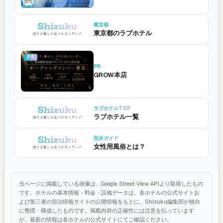
東京都
東京都のラブホテル
PR
PR
GROW本店
ラブホテルTOP
ラブホテル一覧
完全ガイド
女性用風俗とは？
当ページに掲載している画像は、Google Street View APIより取得したもの
です。ホテルの基本情報・料金・設備データは、各ホテルの公式サイトお
よび第三者の宿泊情報サイトの公開情報をもとに、Shizuku編集部が独自
に整理・構成したものです。掲載内容の正確性には注意を払っています
が、最新の情報は各ホテルの公式サイトにてご確認ください。