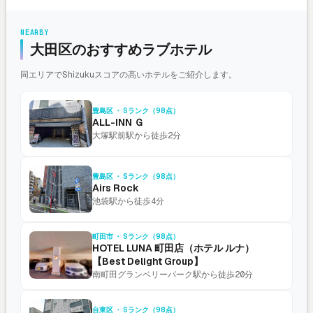
NEARBY
大田区のおすすめラブホテル
同エリアでShizukuスコアの高いホテルをご紹介します。
豊島区 ・ Sランク（98点）
ALL-INN Ｇ
大塚駅前駅から徒歩2分
豊島区 ・ Sランク（98点）
Airs Rock
池袋駅から徒歩4分
町田市 ・ Sランク（98点）
HOTEL LUNA 町田店（ホテル ルナ）
【Best Delight Group】
南町田グランベリーパーク駅から徒歩20分
台東区 ・ Sランク（98点）