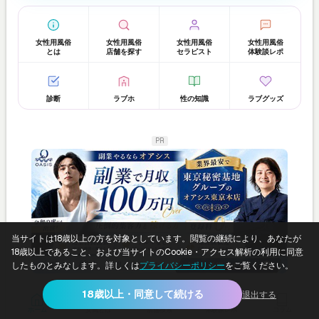
女性用風俗
女性用風俗
女性用風俗
女性用風俗
とは
店舗を探す
セラピスト
体験談レポ
診断
ラブホ
性の知識
ラブグッズ
PR
当サイトは18歳以上の方を対象としています。閲覧の継続により、あなたが
18歳以上であること、および当サイトのCookie・アクセス解析の利用に同意
したものとみなします。詳しくは
プライバシーポリシー
をご覧ください。
18歳以上・同意して続ける
退出する
shizuku
>
ラブホテル
>
東京都
>
Hotel OAK
ホーム
女風とは
店舗検索
体験談レポ
コラム