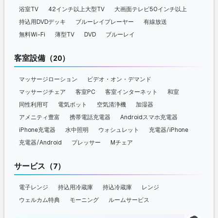
浴室TV
42インチ以上大型TV
大画面テレビ50インチ以上
持込用DVDデッキ
ブルーレイプレーヤー
有線放送
無料Wi-Fi
薄型TV
DVD
ブルーレイ
客室設備（20）
マッサージローション
ビデオ・オン・デマンド
マッサージチェア
客室PC
客室インターネット
和室
同性利用可
電気ポット
空気清浄機
加湿器
アメニティ豊富
携帯電話充電器
Androidスマホ充電器
iPhone充電器
水中照明
ウォシュレット
充電器/iPhone
充電器/Android
プレッサー
Mチェア
サービス（7）
電子レンジ
持込用冷蔵庫
持込冷蔵庫
レンジ
ウェルカム特典
モーニング
ルームサービス