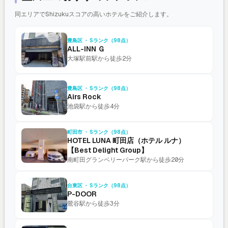
同エリアでShizukuスコアの高いホテルをご紹介します。
豊島区 ・ Sランク（98点）
ALL-INN Ｇ
大塚駅前駅から徒歩2分
豊島区 ・ Sランク（98点）
Airs Rock
池袋駅から徒歩4分
町田市 ・ Sランク（98点）
HOTEL LUNA 町田店（ホテル ルナ）
【Best Delight Group】
南町田グランベリーパーク駅から徒歩20分
台東区 ・ Sランク（98点）
P-DOOR
鶯谷駅から徒歩3分