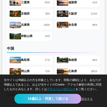
三重県
滋賀県
59件
41件
京都府
大阪府
70件
314件
兵庫県
奈良県
146件
48件
和歌山県
43件
中国
鳥取県
島根県
27件
20件
岡山県
広島県
72件
102件
当サイトは18歳以上の方を対象としています。閲覧の継続により、あなたが
山口県
53件
18歳以上であること、および当サイトのCookie・アクセス解析の利用に同意
したものとみなします。詳しくは
プライバシーポリシー
をご覧ください。
四国
18歳以上・同意して続ける
退出する
ホーム
女風とは
店舗検索
体験談レポ
コラム
徳島県
香川県
34件
45件