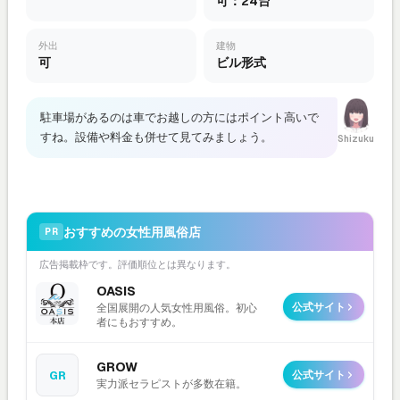
可：24台
外出
建物
可
ビル形式
駐車場があるのは車でお越しの方にはポイント高いで
すね。設備や料金も併せて見てみましょう。
Shizuku
おすすめの女性用風俗店
PR
広告掲載枠です。評価順位とは異なります。
OASIS
公式サイト
全国展開の人気女性用風俗。初心
者にもおすすめ。
GROW
GR
公式サイト
実力派セラピストが多数在籍。