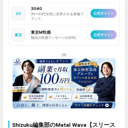
3040
30
公式サイト
30〜40代女性に支持される老舗ブ
ランド。
東京M性感
東京
公式サイト
独自の性感マッサージが評判。
PR
Shizuku編集部のMetal Wave【スリース