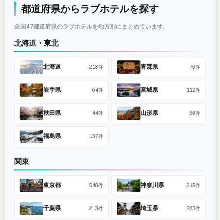
都道府県からラブホテルを探す
全国47都道府県のラブホテルを地方別にまとめています。
北海道・東北
北海道
青森県
218件
70件
岩手県
宮城県
64件
112件
秋田県
山形県
44件
60件
福島県
137件
関東
東京都
神奈川県
548件
215件
千葉県
埼玉県
213件
263件