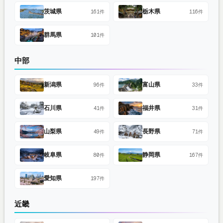
茨城県
栃木県
161件
116件
群馬県
101件
中部
新潟県
富山県
96件
33件
石川県
福井県
41件
31件
山梨県
長野県
49件
71件
岐阜県
静岡県
80件
167件
愛知県
197件
近畿