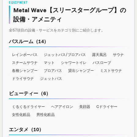
EQUIPMENT
Metal Wave【スリースターグループ】の
設備・アメニティ
全57項目の設備・サービスをカテゴリ別にご紹介します。
バスルーム（14）
レインボーバス
ジェットバス/ブロアバス
露天風呂
サウナ
スチームサウナ
マット
シャワートイレ
バスローブ
各種シャンプー
ブロアバス
貸出シャンプー
ミストサウナ
ドライサウナ
ジェットバス
ビューティー（6）
くるくるドライヤー
ヘアアイロン
美顔器
Cドライヤー
女性化粧品
男性化粧品
エンタメ（10）