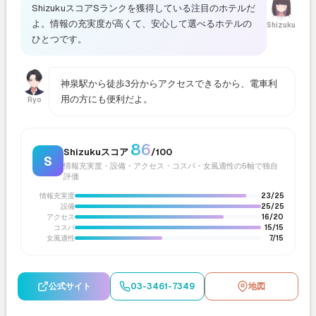
ShizukuスコアSランクを獲得している注目のホテルだ
よ。情報の充実度が高くて、安心して選べるホテルの
Shizuku
ひとつです。
神泉駅から徒歩3分からアクセスできるから、電車利
用の方にも便利だよ。
Ryo
86
Shizukuスコア
/100
S
情報充実度・設備・アクセス・コスパ・女風適性の5軸で独自
評価
情報充実度
23/25
設備
25/25
アクセス
16/20
コスパ
15/15
女風適性
7/15
公式サイト
03-3461-7349
地図