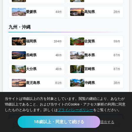
愛媛県
高知県
44件
28件
九州・沖縄
福岡県
佐賀県
184件
59件
長崎県
熊本県
48件
87件
大分県
宮崎県
48件
87件
鹿児島県
沖縄県
81件
38件
当サイトは18歳以上の方を対象としています。閲覧の継続により、あなたが
18歳以上であること、および当サイトのCookie・アクセス解析の利用に同意
したものとみなします。詳しくは
プライバシーポリシー
をご覧ください。
PR
18歳以上・同意して続ける
退出する
ホーム
女風とは
店舗検索
体験談レポ
コラム