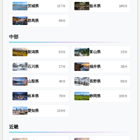
茨城県
栃木県
157件
109件
群馬県
98件
中部
新潟県
富山県
93件
33件
石川県
福井県
37件
30件
山梨県
長野県
46件
68件
岐阜県
静岡県
78件
166件
愛知県
194件
近畿