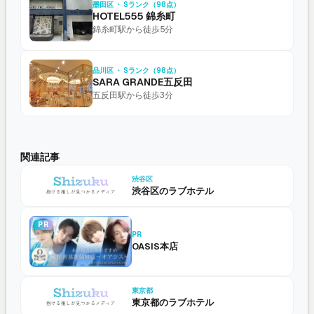
墨田区 ・ Sランク（98点）
HOTEL555 錦糸町
錦糸町駅から徒歩5分
品川区 ・ Sランク（98点）
SARA GRANDE五反田
五反田駅から徒歩3分
関連記事
渋谷区
渋谷区のラブホテル
PR
PR
OASIS本店
東京都
東京都のラブホテル