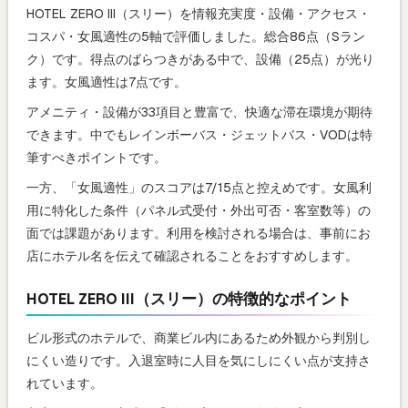
HOTEL ZERO III（スリー）を情報充実度・設備・アクセス・
コスパ・女風適性の5軸で評価しました。総合86点（Sラン
ク）です。得点のばらつきがある中で、設備（25点）が光り
ます。女風適性は7点です。
アメニティ・設備が33項目と豊富で、快適な滞在環境が期待
できます。中でもレインボーバス・ジェットバス・VODは特
筆すべきポイントです。
一方、「女風適性」のスコアは7/15点と控えめです。女風利
用に特化した条件（パネル式受付・外出可否・客室数等）の
面では課題があります。利用を検討される場合は、事前にお
店にホテル名を伝えて確認されることをおすすめします。
HOTEL ZERO III（スリー）の特徴的なポイント
ビル形式のホテルで、商業ビル内にあるため外観から判別し
にくい造りです。入退室時に人目を気にしにくい点が支持さ
れています。