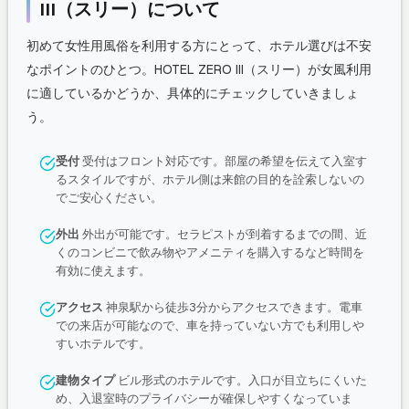
III（スリー）について
初めて女性用風俗を利用する方にとって、ホテル選びは不安
なポイントのひとつ。HOTEL ZERO III（スリー）が女風利用
に適しているかどうか、具体的にチェックしていきましょ
う。
受付
受付はフロント対応です。部屋の希望を伝えて入室す
るスタイルですが、ホテル側は来館の目的を詮索しないの
でご安心ください。
外出
外出が可能です。セラピストが到着するまでの間、近
くのコンビニで飲み物やアメニティを購入するなど時間を
有効に使えます。
アクセス
神泉駅から徒歩3分からアクセスできます。電車
での来店が可能なので、車を持っていない方でも利用しや
すいホテルです。
建物タイプ
ビル形式のホテルです。入口が目立ちにくいた
め、入退室時のプライバシーが確保しやすくなっていま