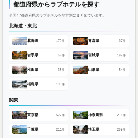
都道府県からラブホテルを探す
全国47都道府県のラブホテルを地方別にまとめています。
北海道・東北
北海道
青森県
172件
67件
岩手県
宮城県
59件
102件
秋田県
山形県
38件
54件
福島県
135件
関東
東京都
神奈川県
527件
210件
千葉県
埼玉県
211件
259件