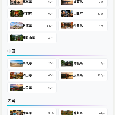
三重県
滋賀県
59件
39件
京都府
大阪府
67件
306件
兵庫県
奈良県
142件
47件
和歌山県
39件
中国
鳥取県
島根県
25件
18件
岡山県
広島県
68件
100件
山口県
51件
四国
徳島県
香川県
33件
44件