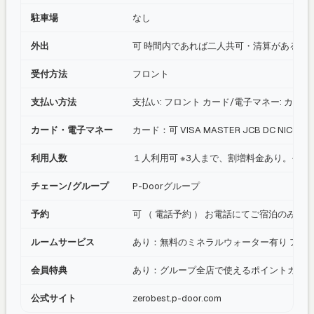
駐車場
なし
外出
可 時間内であれば二人共可・清算がある場
受付方法
フロント
支払い方法
支払い: フロント カード/電子マネー: カード：可 V
カード・電子マネー
カード：可 VISA MASTER JCB DC NICOS 
利用人数
１人利用可 ※3人まで、割増料金あり。その
チェーン/グループ
P-Doorグループ
予約
可 （ 電話予約 ） お電話にてご宿泊のみ 
ルームサービス
あり：無料のミネラルウォーター有り アル
会員特典
あり：グループ全店で使えるポイントカード有
公式サイト
zerobest.p-door.com