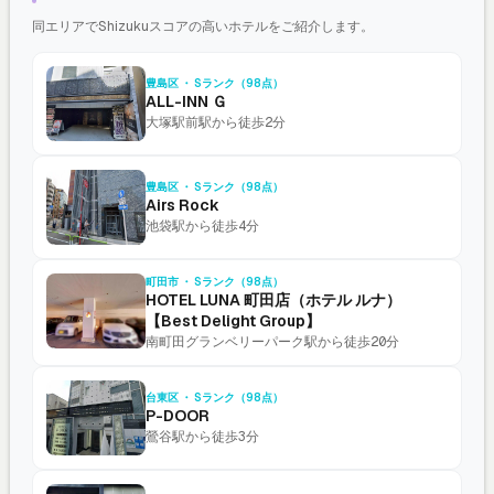
同エリアでShizukuスコアの高いホテルをご紹介します。
豊島区 ・ Sランク（98点）
ALL-INN Ｇ
大塚駅前駅から徒歩2分
豊島区 ・ Sランク（98点）
Airs Rock
池袋駅から徒歩4分
町田市 ・ Sランク（98点）
HOTEL LUNA 町田店（ホテル ルナ）
【Best Delight Group】
南町田グランベリーパーク駅から徒歩20分
台東区 ・ Sランク（98点）
P-DOOR
鶯谷駅から徒歩3分