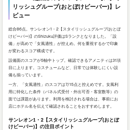
リッシュグループ(おとぼけビーバー)】レ
ビュー
総合86点。サンレオン1・2【スタイリッシュグループ(おとぼ
けビーバー)】のShizuku評価はSランクとなりました。「設
備」が高めで「女風適性」が控えめ。何を重視するかで印象
が変わるスコア構成です。
設備面のスコアが5軸中トップ。確認できるアメニティは31項
目に上ります。コスチュームなど、日常では体験しにくい設
備も揃っています。
一方、「女風適性」のスコアは7/15点と控えめです。女風利
用に特化した条件（パネル式受付・外出可否・客室数等）の
面では課題があります。利用を検討される場合は、事前にお
店にホテル名を伝えて確認されることをおすすめします。
サンレオン1・2【スタイリッシュグループ(おとぼ
けビーバー)】の注目ポイント