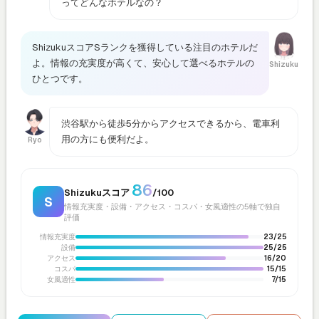
ってどんなホテルなの？
ShizukuスコアSランクを獲得している注目のホテルだ
よ。情報の充実度が高くて、安心して選べるホテルの
Shizuku
ひとつです。
渋谷駅から徒歩5分からアクセスできるから、電車利
用の方にも便利だよ。
Ryo
86
Shizukuスコア
/100
S
情報充実度・設備・アクセス・コスパ・女風適性の5軸で独自
評価
情報充実度
23/25
設備
25/25
アクセス
16/20
コスパ
15/15
女風適性
7/15