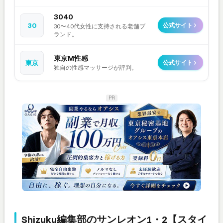
3040
30
公式サイト
30〜40代女性に支持される老舗ブ
ランド。
東京M性感
東京
公式サイト
独自の性感マッサージが評判。
PR
Shizuku編集部のサンレオン1・2【スタイ