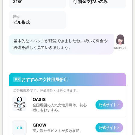
21室
可 前金支払いのみ
建物
ビル形式
基本的なスペックが確認できましたね。続いて料金や
設備を詳しく見ていきましょう。
Shizuku
おすすめの女性用風俗店
PR
広告掲載枠です。評価順位とは異なります。
OASIS
公式サイト
全国展開の人気女性用風俗。初心
者にもおすすめ。
GROW
GR
公式サイト
実力派セラピストが多数在籍。