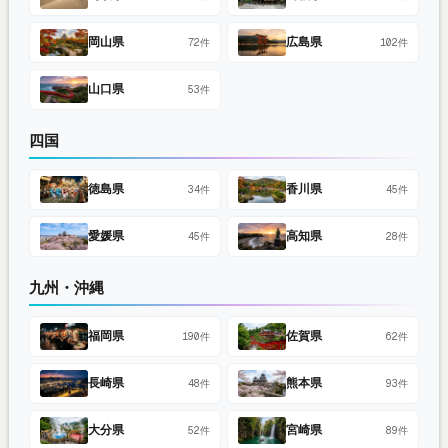
岡山県
広島県
72件
102件
山口県
53件
四国
徳島県
香川県
34件
45件
愛媛県
高知県
45件
28件
九州・沖縄
福岡県
佐賀県
190件
62件
長崎県
熊本県
48件
93件
大分県
宮崎県
52件
89件