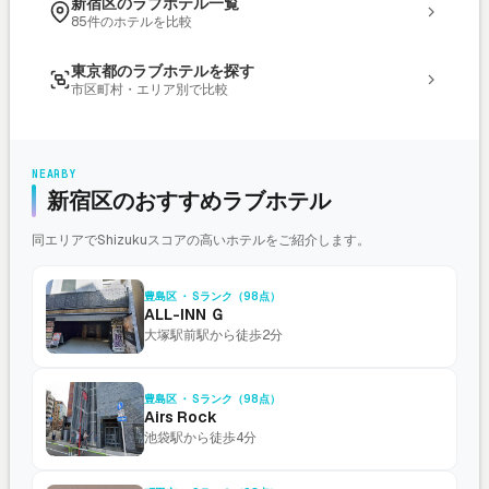
新宿区のラブホテル一覧
85件のホテルを比較
東京都のラブホテルを探す
市区町村・エリア別で比較
NEARBY
新宿区のおすすめラブホテル
同エリアでShizukuスコアの高いホテルをご紹介します。
豊島区 ・ Sランク（98点）
ALL-INN Ｇ
大塚駅前駅から徒歩2分
豊島区 ・ Sランク（98点）
Airs Rock
池袋駅から徒歩4分