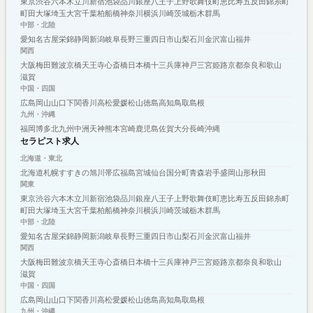
東京
渋谷
六本木
立川
新宿
池袋
品川
銀座
八王子
上野
歌舞伎町
恵比寿
五反田
錦糸町
町田
大塚
埼玉
大宮
千葉
柏
船橋
神奈川
横浜
川崎
茨城
栃木
群馬
中部・北陸
愛知
名古屋
栄
錦
静岡
新潟
岐阜
長野
三重
四日市
山梨
石川
金沢
富山
福井
関西
大阪
梅田
難波
京橋
天王寺
心斎橋
日本橋
十三
兵庫
神戸
三宮
姫路
京都
奈良
和歌山
滋賀
中国・四国
広島
岡山
山口
下関
香川
高松
愛媛
松山
徳島
高知
鳥取
島根
九州・沖縄
福岡
博多
北九州
中洲
天神
熊本
宮崎
鹿児島
佐賀
大分
長崎
沖縄
セラピスト求人
北海道・東北
北海道
札幌
すすきの
旭川
帯広
福島
宮城
仙台
国分町
青森
岩手
盛岡
山形
秋田
関東
東京
渋谷
六本木
立川
新宿
池袋
品川
銀座
八王子
上野
歌舞伎町
恵比寿
五反田
錦糸町
町田
大塚
埼玉
大宮
千葉
柏
船橋
神奈川
横浜
川崎
茨城
栃木
群馬
中部・北陸
愛知
名古屋
栄
錦
静岡
新潟
岐阜
長野
三重
四日市
山梨
石川
金沢
富山
福井
関西
大阪
梅田
難波
京橋
天王寺
心斎橋
日本橋
十三
兵庫
神戸
三宮
姫路
京都
奈良
和歌山
滋賀
中国・四国
広島
岡山
山口
下関
香川
高松
愛媛
松山
徳島
高知
鳥取
島根
九州・沖縄