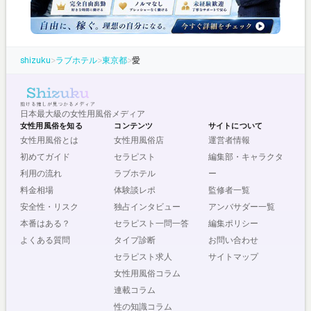
shizuku
>
ラブホテル
>
東京都
>
愛
日本最大級の女性用風俗メディア
女性用風俗を知る
コンテンツ
サイトについて
女性用風俗とは
女性用風俗店
運営者情報
初めてガイド
セラピスト
編集部・キャラクタ
利用の流れ
ラブホテル
ー
料金相場
体験談レポ
監修者一覧
安全性・リスク
独占インタビュー
アンバサダー一覧
本番はある？
セラピスト一問一答
編集ポリシー
よくある質問
タイプ診断
お問い合わせ
セラピスト求人
サイトマップ
女性用風俗コラム
連載コラム
性の知識コラム