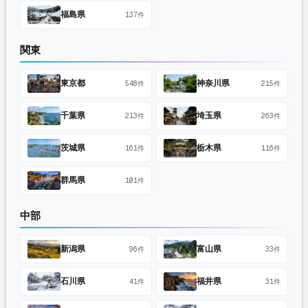
福島県
137件
関東
東京都
神奈川県
548件
215件
千葉県
埼玉県
213件
263件
茨城県
栃木県
161件
116件
群馬県
101件
中部
新潟県
富山県
96件
33件
石川県
福井県
41件
31件