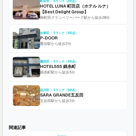
町田市 ・ Sランク（98点）
HOTEL LUNA 町田店（ホテル ルナ）
【Best Delight Group】
南町田グランベリーパーク駅から徒歩20分
台東区 ・ Sランク（98点）
P-DOOR
鶯谷駅から徒歩3分
墨田区 ・ Sランク（98点）
HOTEL555 錦糸町
錦糸町駅から徒歩5分
品川区 ・ Sランク（98点）
SARA GRANDE五反田
五反田駅から徒歩3分
関連記事