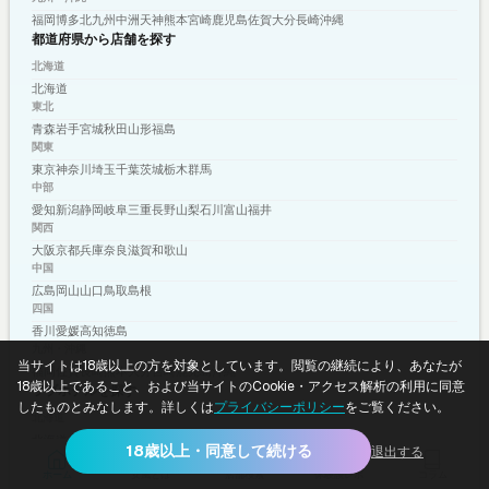
福岡
博多
北九州
中洲
天神
熊本
宮崎
鹿児島
佐賀
大分
長崎
沖縄
都道府県から店舗を探す
北海道
北海道
東北
青森
岩手
宮城
秋田
山形
福島
関東
東京
神奈川
埼玉
千葉
茨城
栃木
群馬
中部
愛知
新潟
静岡
岐阜
三重
長野
山梨
石川
富山
福井
関西
大阪
京都
兵庫
奈良
滋賀
和歌山
中国
広島
岡山
山口
鳥取
島根
四国
香川
愛媛
高知
徳島
九州・沖縄
当サイトは18歳以上の方を対象としています。閲覧の継続により、あなたが
福岡
佐賀
長崎
熊本
大分
宮崎
鹿児島
沖縄
18歳以上であること、および当サイトのCookie・アクセス解析の利用に同意
ラブホテルを探す
したものとみなします。詳しくは
プライバシーポリシー
をご覧ください。
北海道
北海道
18歳以上・同意して続ける
退出する
東北
ホーム
女風とは
店舗検索
体験談レポ
コラム
青森
岩手
宮城
秋田
山形
福島