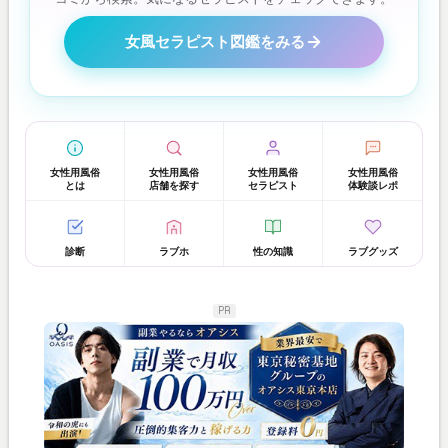
女風セラピスト図鑑をみる
女性用風俗
女性用風俗
女性用風俗
女性用風俗
とは
店舗を探す
セラピスト
体験談レポ
診断
ラブホ
性の知識
ラブグッズ
PR