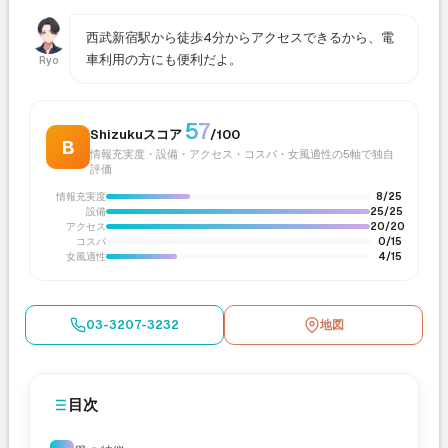
西武新宿駅から徒歩4分からアクセスできるから、電
車利用の方にも便利だよ。
Ryo
57
Shizukuスコア
/100
B
情報充実度・設備・アクセス・コスパ・女風適性の5軸で独自
評価
情報充実度
8/25
設備
25/25
アクセス
20/20
コスパ
0/15
女風適性
4/15
03-3207-3232
地図
目次