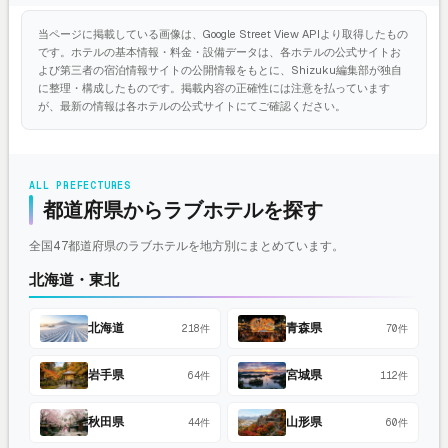
当ページに掲載している画像は、Google Street View APIより取得したもの
です。ホテルの基本情報・料金・設備データは、各ホテルの公式サイトお
よび第三者の宿泊情報サイトの公開情報をもとに、Shizuku編集部が独自
に整理・構成したものです。掲載内容の正確性には注意を払っています
が、最新の情報は各ホテルの公式サイトにてご確認ください。
ALL PREFECTURES
都道府県からラブホテルを探す
全国47都道府県のラブホテルを地方別にまとめています。
北海道・東北
北海道
青森県
218件
70件
岩手県
宮城県
64件
112件
秋田県
山形県
44件
60件