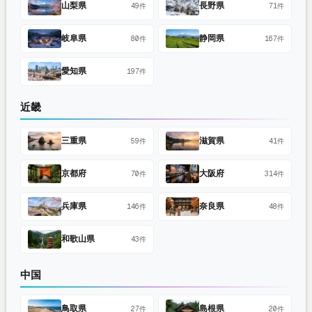
山梨県
長野県
49件
71件
岐阜県
静岡県
80件
167件
愛知県
197件
近畿
三重県
滋賀県
59件
41件
京都府
大阪府
70件
314件
兵庫県
奈良県
146件
48件
和歌山県
43件
中国
鳥取県
島根県
27件
20件