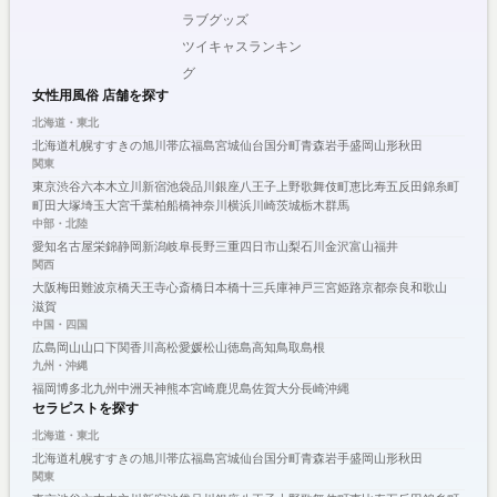
ラブグッズ
ツイキャスランキン
グ
女性用風俗 店舗を探す
北海道・東北
北海道
札幌
すすきの
旭川
帯広
福島
宮城
仙台
国分町
青森
岩手
盛岡
山形
秋田
関東
東京
渋谷
六本木
立川
新宿
池袋
品川
銀座
八王子
上野
歌舞伎町
恵比寿
五反田
錦糸町
町田
大塚
埼玉
大宮
千葉
柏
船橋
神奈川
横浜
川崎
茨城
栃木
群馬
中部・北陸
愛知
名古屋
栄
錦
静岡
新潟
岐阜
長野
三重
四日市
山梨
石川
金沢
富山
福井
関西
大阪
梅田
難波
京橋
天王寺
心斎橋
日本橋
十三
兵庫
神戸
三宮
姫路
京都
奈良
和歌山
滋賀
中国・四国
広島
岡山
山口
下関
香川
高松
愛媛
松山
徳島
高知
鳥取
島根
九州・沖縄
福岡
博多
北九州
中洲
天神
熊本
宮崎
鹿児島
佐賀
大分
長崎
沖縄
セラピストを探す
北海道・東北
北海道
札幌
すすきの
旭川
帯広
福島
宮城
仙台
国分町
青森
岩手
盛岡
山形
秋田
関東