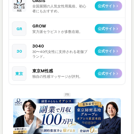
OASIS
公式サイト
全国展開の人気女性用風俗。初心
者にもおすすめ。
GROW
GR
公式サイト
実力派セラピストが多数在籍。
3040
30
公式サイト
30〜40代女性に支持される老舗ブ
ランド。
東京M性感
東京
公式サイト
独自の性感マッサージが評判。
PR