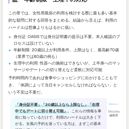
この章では、女性用風俗の利用を検討する際に最も多い基本
的な疑問に対する回答をまとめる。結論から言えば、利用の
ハードルは想像よりもはるかに低い。
身分証: OASISでは身分証明書の提示は不要。本人確認のプ
ロセスは設けていない
年齢制限: 20歳以上が利用条件。上限はなく、最高齢70歳
（業界では80歳の例も）
生理中の利用: 性器への施術はできないが、上半身へのマッ
サージやデートへの切り替えなど柔軟に対応可能
予約時間内であれば食事やショッピングに出かけることもで
き、「体調によって当日キャンセルしなければならない」と
いう不安は不要だ。
「身分証不要」「20歳以上なら上限なし」「生理
中でもデートに切り替え可能」
。これらの情報を事
Shizuku
編集部
前に知っているだけで、利用のハードルは大きく下
がる。女風の予約を迷っている方は、まずこの基本