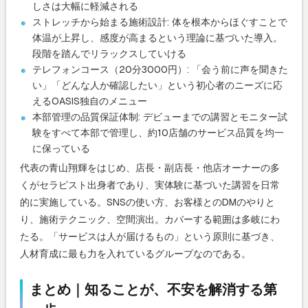
しさは大幅に軽減される
ストレッチから始まる施術設計: 体を根本からほぐすことで
体温が上昇し、感度が高まるという理論に基づいた導入。
段階を踏んでリラックスしていける
テレフォンコース（20分3000円）: 「会う前に声を聞きた
い」「どんな人か確認したい」という初心者のニーズに応
えるOASIS独自のメニュー
本部管理の品質保証体制: デビューまでの講習とモニター試
験をすべて本部で管理し、約10店舗のサービス品質を均一
に保っている
代表の青山翔輝をはじめ、店長・副店長・他店オーナーの多
くがセラピスト出身者であり、実体験に基づいた講習を日常
的に実施している。SNSの使い方、お客様とのDMのやりと
り、施術テクニック、空間演出。カバーする範囲は多岐にわ
たる。「サービスは人が届けるもの」という原則に基づき、
人材育成に最も力を入れているグループなのである。
まとめ｜知ることが、不安を解消する第