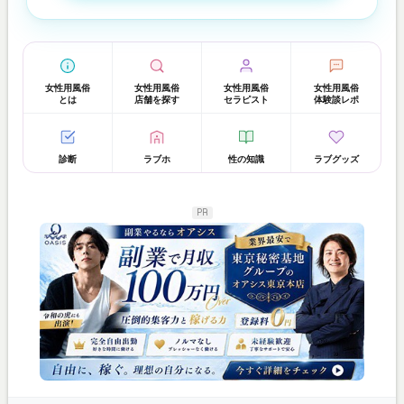
女性用風俗
女性用風俗
女性用風俗
女性用風俗
とは
店舗を探す
セラピスト
体験談レポ
診断
ラブホ
性の知識
ラブグッズ
PR