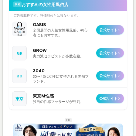
おすすめの女性用風俗店
PR
広告掲載枠です。評価順位とは異なります。
OASIS
公式サイト
全国展開の人気女性用風俗。初心
者にもおすすめ。
GROW
GR
公式サイト
実力派セラピストが多数在籍。
3040
30
公式サイト
30〜40代女性に支持される老舗ブ
ランド。
東京M性感
東京
公式サイト
独自の性感マッサージが評判。
PR