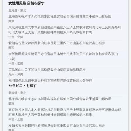
女性用風俗 店舗を探す
北海道・東北
北海道
札幌
すすきの
旭川
帯広
福島
宮城
仙台
国分町
青森
岩手
盛岡
山形
秋田
関東
東京
渋谷
立川
六本木
新宿
池袋
品川
銀座
八王子
上野
歌舞伎町
恵比寿
五反田
錦糸町
町田
大塚
埼玉
大宮
千葉
柏
船橋
神奈川
横浜
川崎
茨城
栃木
群馬
中部・北陸
愛知
名古屋
栄
錦
静岡
新潟
岐阜
長野
三重
四日市
山梨
石川
金沢
富山
福井
関西
大阪
梅田
難波
京橋
天王寺
心斎橋
日本橋
十三
兵庫
神戸
三宮
姫路
京都
奈良
和歌山
滋賀
中国・四国
広島
岡山
山口
下関
香川
高松
愛媛
松山
徳島
高知
鳥取
島根
九州・沖縄
福岡
博多
北九州
中洲
天神
熊本
宮崎
鹿児島
佐賀
長崎
大分
沖縄
セラピストを探す
北海道・東北
北海道
札幌
すすきの
旭川
帯広
福島
宮城
仙台
国分町
青森
岩手
盛岡
山形
秋田
関東
東京
渋谷
立川
六本木
新宿
池袋
品川
銀座
八王子
上野
歌舞伎町
恵比寿
五反田
錦糸町
町田
大塚
埼玉
大宮
千葉
柏
船橋
神奈川
横浜
川崎
茨城
栃木
群馬
中部・北陸
愛知
名古屋
栄
錦
静岡
新潟
岐阜
長野
三重
四日市
山梨
石川
金沢
富山
福井
関西