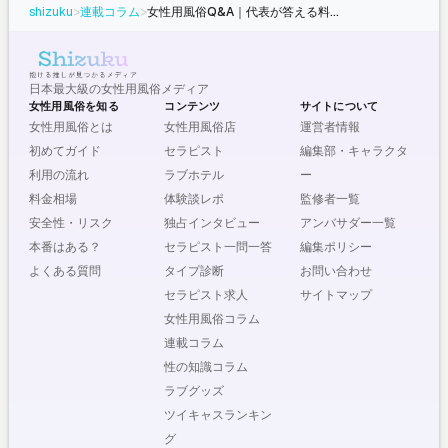
shizuku
>
連載コラム
>
女性用風俗Q&A｜代表が答える料金・プレイ・衛生面のすべて
日本最大級の女性用風俗メディア
女性用風俗を知る
コンテンツ
サイトについて
女性用風俗とは
女性用風俗店
運営者情報
初めてガイド
セラピスト
編集部・キャラクタ
利用の流れ
ラブホテル
ー
料金相場
体験談レポ
監修者一覧
安全性・リスク
独占インタビュー
アンバサダー一覧
本番はある？
セラピスト一問一答
編集ポリシー
よくある質問
タイプ診断
お問い合わせ
セラピスト求人
サイトマップ
女性用風俗コラム
連載コラム
性の知識コラム
ラブグッズ
ツイキャスランキン
グ