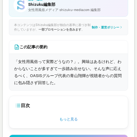
Shizuku編集部
女性用風俗メディア shizuku-media.com 編集部
本コンテンツはShizuku編集部が独自の基準に基づき制
制作・運営ポリシー
作していますが、
一部プロモーションを含みます
。
この記事の要約
「女性用風俗って実際どうなの？」。興味はあるけれど、わ
からないことが多すぎて一歩踏み出せない。そんな声に応え
るべく、OASISグループ代表の青山翔輝が視聴者からの質問
に包み隠さず回答した。
目次
もっと見る