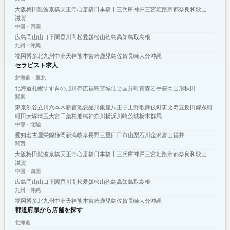
大阪
梅田
難波
京橋
天王寺
心斎橋
日本橋
十三
兵庫
神戸
三宮
姫路
京都
奈良
和歌山
滋賀
中国・四国
広島
岡山
山口
下関
香川
高松
愛媛
松山
徳島
高知
鳥取
島根
九州・沖縄
福岡
博多
北九州
中洲
天神
熊本
宮崎
鹿児島
佐賀
長崎
大分
沖縄
セラピスト求人
北海道・東北
北海道
札幌
すすきの
旭川
帯広
福島
宮城
仙台
国分町
青森
岩手
盛岡
山形
秋田
関東
東京
渋谷
立川
六本木
新宿
池袋
品川
銀座
八王子
上野
歌舞伎町
恵比寿
五反田
錦糸町
町田
大塚
埼玉
大宮
千葉
柏
船橋
神奈川
横浜
川崎
茨城
栃木
群馬
中部・北陸
愛知
名古屋
栄
錦
静岡
新潟
岐阜
長野
三重
四日市
山梨
石川
金沢
富山
福井
関西
大阪
梅田
難波
京橋
天王寺
心斎橋
日本橋
十三
兵庫
神戸
三宮
姫路
京都
奈良
和歌山
滋賀
中国・四国
広島
岡山
山口
下関
香川
高松
愛媛
松山
徳島
高知
鳥取
島根
九州・沖縄
福岡
博多
北九州
中洲
天神
熊本
宮崎
鹿児島
佐賀
長崎
大分
沖縄
都道府県から店舗を探す
北海道