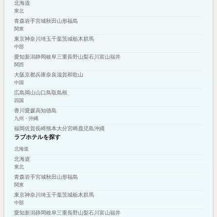
北海道
東北
青森
岩手
宮城
秋田
山形
福島
関東
東京
神奈川
埼玉
千葉
茨城
栃木
群馬
中部
愛知
新潟
静岡
岐阜
三重
長野
山梨
石川
富山
福井
関西
大阪
京都
兵庫
奈良
滋賀
和歌山
中国
広島
岡山
山口
鳥取
島根
四国
香川
愛媛
高知
徳島
九州・沖縄
福岡
佐賀
長崎
熊本
大分
宮崎
鹿児島
沖縄
ラブホテルを探す
北海道
北海道
東北
青森
岩手
宮城
秋田
山形
福島
関東
東京
神奈川
埼玉
千葉
茨城
栃木
群馬
中部
愛知
新潟
静岡
岐阜
三重
長野
山梨
石川
富山
福井