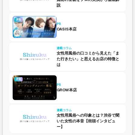
説
PR
PR
OASIS本店
連載コラム
女性用風俗の口コミから見えた「ま
た行きたい」と思えるお店の特徴と
は
PR
PR
GROW本店
連載コラム
女性用風俗への印象とは？渋谷で聞
いた女性の本音【街頭インタビュ
ー】