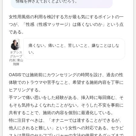
情報を押さえておくとよいだろう。
女性用風俗の利用を検討する方が最も気にするポイントの一
つが、「性感（性感マッサージ）は痛くないのか」という点
である。
痛くない。痛いこと、苦しいこと、嫌なことはしな
い。
オアシス
グループ
代表│青山
翔輝
OASISでは施術前にカウンセリングの時間を設け、過去の性
体験でのトラウマや苦手なこと、希望する施術内容を丁寧に
ヒアリングする。
手マンで痛い思いをした経験がある、挿入時に毎回痛む、そ
もそも気持ちよくなれたことがない。そうした不安を事前に
共有することで、施術の内容を個別に最適化している。
特に注目すべきは、「オナニーでは達することができるが、
他人にされると難しい」という女性への対応である。セラピ
ストは普段のセルフプレジャーの方法や使用するグッズまで