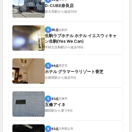
D-CUBE奈良店
新大宮駅から徒歩13分
S
95点
生駒市
生駒ラブホテル ホテル イエスウィキャ
ン生駒(Yes We Can)
学研北生駒駅から徒歩16分
S
94点
香芝市
ホテル グラマーラリゾート香芝
志都美駅から徒歩11分
S
93点
五條市
五條アイネ
隅田駅から車で4分
S
93点
大和郡山市