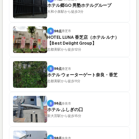
ホテル郷GO 男塾ホテルグループ
大和小泉駅から徒歩3分
S
90点
香芝市
HOTEL LUNA 香芝店（ホテル ルナ）
【Best Delight Group】
志都美駅から徒歩12分
S
90点
香芝市
ホテル ウォーターゲート奈良・香芝
志都美駅から徒歩11分
S
90点
奈良市
ホテル ふしぎの囗
新大宮駅から徒歩15分
S
90点
奈良市