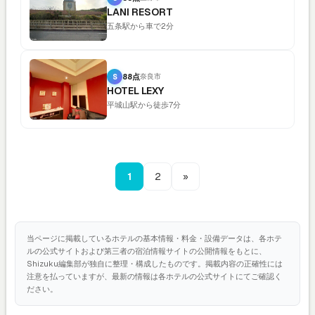
LANI RESORT
五条駅から車で2分
S
88点
奈良市
HOTEL LEXY
平城山駅から徒歩7分
1
2
»
当ページに掲載しているホテルの基本情報・料金・設備データは、各ホテ
ルの公式サイトおよび第三者の宿泊情報サイトの公開情報をもとに、
Shizuku編集部が独自に整理・構成したものです。掲載内容の正確性には
注意を払っていますが、最新の情報は各ホテルの公式サイトにてご確認く
ださい。