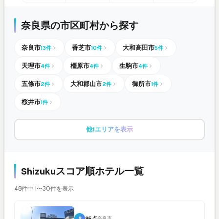
奈良県の市区町村から探す
奈良市
香芝市
大和高田市
13件
10件
5件
天理市
橿原市
生駒市
4件
4件
4件
五條市
大和郡山市
御所市
2件
2件
1件
桜井市
1件
他1エリアを表示
Shizukuスコア順ホテル一覧
48件中 1〜30件を表示
S
95点
奈良市