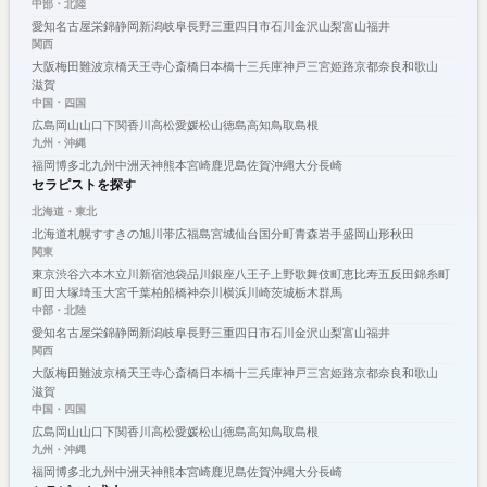
中部・北陸
愛知
名古屋
栄
錦
静岡
新潟
岐阜
長野
三重
四日市
石川
金沢
山梨
富山
福井
関西
大阪
梅田
難波
京橋
天王寺
心斎橋
日本橋
十三
兵庫
神戸
三宮
姫路
京都
奈良
和歌山
滋賀
中国・四国
広島
岡山
山口
下関
香川
高松
愛媛
松山
徳島
高知
鳥取
島根
九州・沖縄
福岡
博多
北九州
中洲
天神
熊本
宮崎
鹿児島
佐賀
沖縄
大分
長崎
セラピストを探す
北海道・東北
北海道
札幌
すすきの
旭川
帯広
福島
宮城
仙台
国分町
青森
岩手
盛岡
山形
秋田
関東
東京
渋谷
六本木
立川
新宿
池袋
品川
銀座
八王子
上野
歌舞伎町
恵比寿
五反田
錦糸町
町田
大塚
埼玉
大宮
千葉
柏
船橋
神奈川
横浜
川崎
茨城
栃木
群馬
中部・北陸
愛知
名古屋
栄
錦
静岡
新潟
岐阜
長野
三重
四日市
石川
金沢
山梨
富山
福井
関西
大阪
梅田
難波
京橋
天王寺
心斎橋
日本橋
十三
兵庫
神戸
三宮
姫路
京都
奈良
和歌山
滋賀
中国・四国
広島
岡山
山口
下関
香川
高松
愛媛
松山
徳島
高知
鳥取
島根
九州・沖縄
福岡
博多
北九州
中洲
天神
熊本
宮崎
鹿児島
佐賀
沖縄
大分
長崎