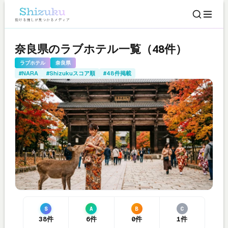
奈良県のラブホテル一覧（48件）
ラブホテル
奈良県
#NARA
#Shizukuスコア順
#48件掲載
S
A
B
C
38件
6件
0件
1件