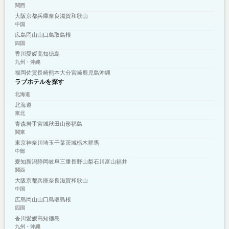
関西
大阪
京都
兵庫
奈良
滋賀
和歌山
中国
広島
岡山
山口
鳥取
島根
四国
香川
愛媛
高知
徳島
九州・沖縄
福岡
佐賀
長崎
熊本
大分
宮崎
鹿児島
沖縄
ラブホテルを探す
北海道
北海道
東北
青森
岩手
宮城
秋田
山形
福島
関東
東京
神奈川
埼玉
千葉
茨城
栃木
群馬
中部
愛知
新潟
静岡
岐阜
三重
長野
山梨
石川
富山
福井
関西
大阪
京都
兵庫
奈良
滋賀
和歌山
中国
広島
岡山
山口
鳥取
島根
四国
香川
愛媛
高知
徳島
九州・沖縄