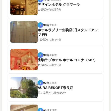
デザインホテル グラマーラ
金橋駅から徒歩5分
S
93点
生駒市
ホテルラブリー生駒店(旧スタンドアッ
プ FF)
生駒駅から車で4分
S
93点
生駒市
生駒ラブホテル ホテル コロナ（567）
私市駅から車で2分
S
93点
奈良市
AURA RESORT奈良店
西ノ京駅から徒歩20分
S
92点
天理市