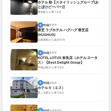
ホテル 紡【スタイリッシュグループ(お
とぼけビーバー)】
櫟本駅から車で2分
S
93点
香芝市
香芝 ラブホテル ハグハグ 香芝店
(HUGHUG)
志都美駅から徒歩10分
S
93点
奈良市
HOTEL LOTUS 奈良店（ホテル ロータ
ス）【Best Delight Group】
平城山駅から車で2分
S
93点
奈良市
ホテル S（エス）
西ノ京駅から車で2分
S
93点
大和高田市