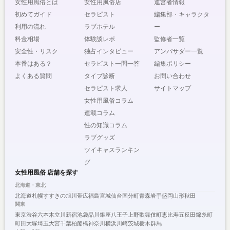
女性用風俗とは
女性用風俗店
運営者情報
初めてガイド
セラピスト
編集部・キャラクタ
利用の流れ
ラブホテル
ー
料金相場
体験談レポ
監修者一覧
安全性・リスク
独占インタビュー
アンバサダー一覧
本番はある？
セラピスト一問一答
編集ポリシー
よくある質問
タイプ診断
お問い合わせ
セラピスト求人
サイトマップ
女性用風俗コラム
連載コラム
性の知識コラム
ラブグッズ
ツイキャスランキン
グ
女性用風俗 店舗を探す
北海道・東北
北海道
札幌
すすきの
旭川
帯広
福島
宮城
仙台
国分町
青森
岩手
盛岡
山形
秋田
関東
東京
渋谷
六本木
立川
新宿
池袋
品川
銀座
八王子
上野
歌舞伎町
恵比寿
五反田
錦糸町
町田
大塚
埼玉
大宮
千葉
柏
船橋
神奈川
横浜
川崎
茨城
栃木
群馬