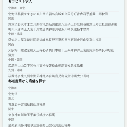
セラピスト求人
北海道・東北
北海道
札幌
すすきの
旭川
帯広
福島
宮城
仙台
国分町
青森
岩手
盛岡
山形
秋田
関東
東京
渋谷
六本木
立川
新宿
池袋
品川
銀座
八王子
上野
歌舞伎町
恵比寿
五反田
錦糸町
町田
大塚
埼玉
大宮
千葉
柏
船橋
神奈川
横浜
川崎
茨城
栃木
群馬
中部・北陸
愛知
名古屋
栄
錦
静岡
新潟
岐阜
長野
三重
四日市
石川
金沢
山梨
富山
福井
関西
大阪
梅田
難波
京橋
天王寺
心斎橋
日本橋
十三
兵庫
神戸
三宮
姫路
京都
奈良
和歌山
滋賀
中国・四国
広島
岡山
山口
下関
香川
高松
愛媛
松山
徳島
高知
鳥取
島根
九州・沖縄
福岡
博多
北九州
中洲
天神
熊本
宮崎
鹿児島
佐賀
沖縄
大分
長崎
都道府県から店舗を探す
北海道
北海道
東北
青森
岩手
宮城
秋田
山形
福島
関東
東京
神奈川
埼玉
千葉
茨城
栃木
群馬
中部
愛知
新潟
静岡
岐阜
三重
長野
山梨
石川
富山
福井