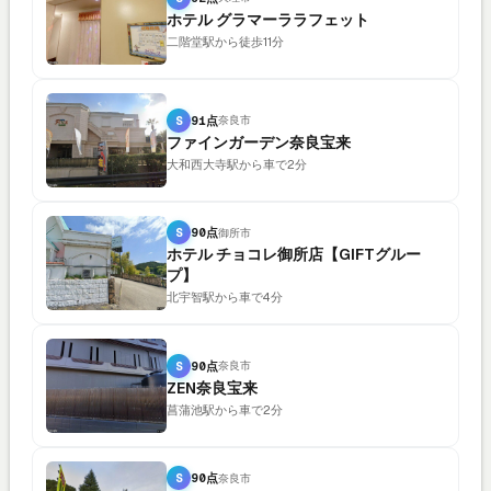
ホテル グラマーララフェット
二階堂駅から徒歩11分
S
91点
奈良市
ファインガーデン奈良宝来
大和西大寺駅から車で2分
S
90点
御所市
ホテル チョコレ御所店【GIFTグルー
プ】
北宇智駅から車で4分
S
90点
奈良市
ZEN奈良宝来
菖蒲池駅から車で2分
S
90点
奈良市