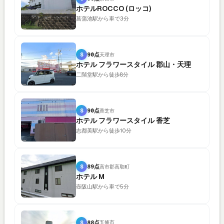
ホテルROCCO (ロッコ)
菖蒲池駅から車で3分
S
90点
天理市
ホテル フラワースタイル 郡山・天理
二階堂駅から徒歩8分
S
90点
香芝市
ホテル フラワースタイル 香芝
志都美駅から徒歩10分
S
89点
高市郡高取町
ホテル M
壺阪山駅から車で5分
S
88点
五條市