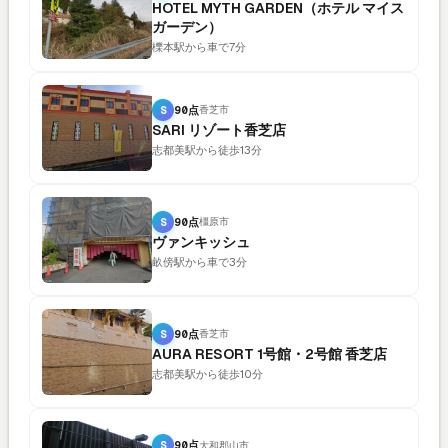
HOTEL MYTH GARDEN（ホテル マイス
ガーデン）
櫟本駅から車で7分
S
90点
香芝市
SARI リゾート香芝店
志都美駅から徒歩13分
S
90点
橿原市
ヴァンキッシュ
畝傍駅から車で3分
S
90点
香芝市
AURA RESORT 1号館・2号館 香芝店
志都美駅から徒歩10分
S
90点
大和郡山市