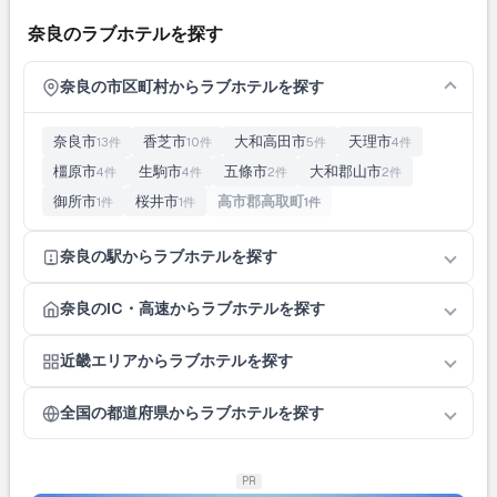
奈良のラブホテルを探す
奈良の市区町村からラブホテルを探す
奈良市
香芝市
大和高田市
天理市
13件
10件
5件
4件
橿原市
生駒市
五條市
大和郡山市
4件
4件
2件
2件
御所市
桜井市
高市郡高取町
1件
1件
1件
奈良の駅からラブホテルを探す
奈良のIC・高速からラブホテルを探す
近畿エリアからラブホテルを探す
全国の都道府県からラブホテルを探す
PR