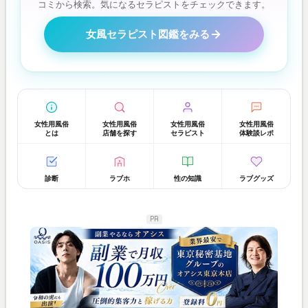
コミから検索。気になるセラピストをチェックできます。
女風セラピスト図鑑をみる
女性用風俗
女性用風俗
女性用風俗
女性用風俗
とは
店舗を探す
セラピスト
体験談レポ
診断
ラブホ
性の知識
ラブグッズ
PR