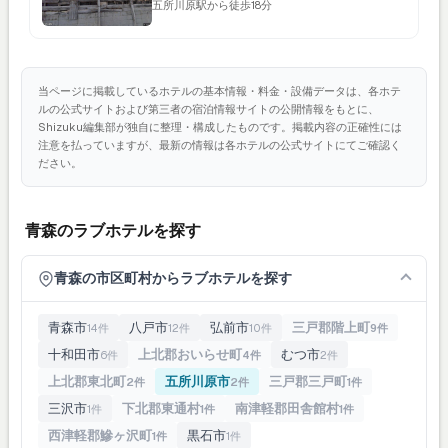
五所川原駅から徒歩18分
当ページに掲載しているホテルの基本情報・料金・設備データは、各ホテ
ルの公式サイトおよび第三者の宿泊情報サイトの公開情報をもとに、
Shizuku編集部が独自に整理・構成したものです。掲載内容の正確性には
注意を払っていますが、最新の情報は各ホテルの公式サイトにてご確認く
ださい。
青森のラブホテルを探す
青森の市区町村からラブホテルを探す
青森市
八戸市
弘前市
三戸郡階上町
14件
12件
10件
9件
十和田市
上北郡おいらせ町
むつ市
6件
4件
2件
上北郡東北町
五所川原市
三戸郡三戸町
2件
2件
1件
三沢市
下北郡東通村
南津軽郡田舎館村
1件
1件
1件
西津軽郡鰺ヶ沢町
黒石市
1件
1件