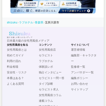
shizuku
>
ラブホテル
>
青森県
>
五所川原市
日本最大級の女性用風俗メディア
女性用風俗を知る
コンテンツ
サイトについて
女性用風俗とは
女性用風俗店
運営者情報
初めてガイド
セラピスト
編集部・キャラクタ
利用の流れ
ラブホテル
ー
料金相場
体験談レポ
監修者一覧
安全性・リスク
独占インタビュー
アンバサダー一覧
本番はある？
セラピスト一問一答
編集ポリシー
よくある質問
タイプ診断
お問い合わせ
セラピスト求人
サイトマップ
女性用風俗コラム
連載コラム