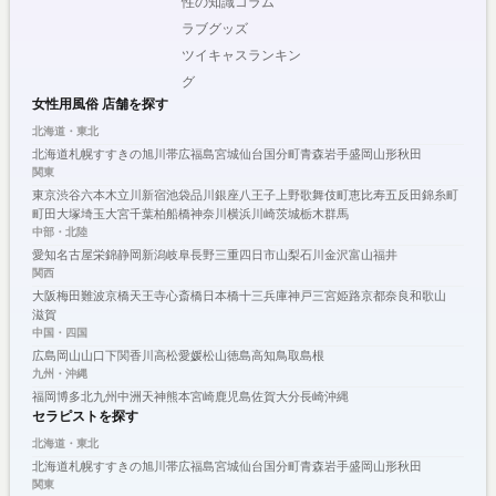
性の知識コラム
ラブグッズ
ツイキャスランキン
グ
女性用風俗 店舗を探す
北海道・東北
北海道
札幌
すすきの
旭川
帯広
福島
宮城
仙台
国分町
青森
岩手
盛岡
山形
秋田
関東
東京
渋谷
六本木
立川
新宿
池袋
品川
銀座
八王子
上野
歌舞伎町
恵比寿
五反田
錦糸町
町田
大塚
埼玉
大宮
千葉
柏
船橋
神奈川
横浜
川崎
茨城
栃木
群馬
中部・北陸
愛知
名古屋
栄
錦
静岡
新潟
岐阜
長野
三重
四日市
山梨
石川
金沢
富山
福井
関西
大阪
梅田
難波
京橋
天王寺
心斎橋
日本橋
十三
兵庫
神戸
三宮
姫路
京都
奈良
和歌山
滋賀
中国・四国
広島
岡山
山口
下関
香川
高松
愛媛
松山
徳島
高知
鳥取
島根
九州・沖縄
福岡
博多
北九州
中洲
天神
熊本
宮崎
鹿児島
佐賀
大分
長崎
沖縄
セラピストを探す
北海道・東北
北海道
札幌
すすきの
旭川
帯広
福島
宮城
仙台
国分町
青森
岩手
盛岡
山形
秋田
関東