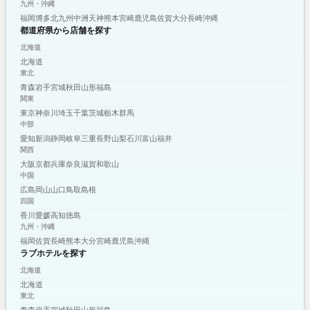
九州・沖縄
福岡
博多
北九州
中洲
天神
熊本
宮崎
鹿児島
佐賀
大分
長崎
沖縄
都道府県から店舗を探す
北海道
北海道
東北
青森
岩手
宮城
秋田
山形
福島
関東
東京
神奈川
埼玉
千葉
茨城
栃木
群馬
中部
愛知
新潟
静岡
岐阜
三重
長野
山梨
石川
富山
福井
関西
大阪
京都
兵庫
奈良
滋賀
和歌山
中国
広島
岡山
山口
鳥取
島根
四国
香川
愛媛
高知
徳島
九州・沖縄
福岡
佐賀
長崎
熊本
大分
宮崎
鹿児島
沖縄
ラブホテルを探す
北海道
北海道
東北