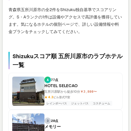
青森県五所川原市の全2件をShizuku独自基準でスコアリン
グ。S・Aランクの1件は設備やアクセスで高評価を獲得してい
ます。気になるホテルの個別ページで、詳しい設備情報や料
金プランをチェックしてみてください。
Shizukuスコア順 五所川原市のラブホテル
一覧
A
77点
HOTEL SELECAO
五所川原駅から徒歩10分
￥3,800〜
★ 4.3
ビル形式
11室
レインボーバス
ジェットバス
コスチューム
D
28点
メモリー