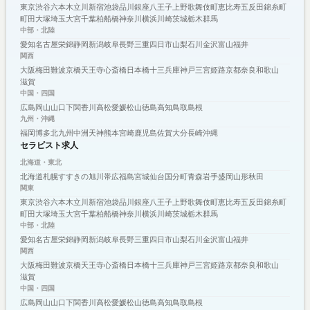
東京
渋谷
六本木
立川
新宿
池袋
品川
銀座
八王子
上野
歌舞伎町
恵比寿
五反田
錦糸町
町田
大塚
埼玉
大宮
千葉
柏
船橋
神奈川
横浜
川崎
茨城
栃木
群馬
中部・北陸
愛知
名古屋
栄
錦
静岡
新潟
岐阜
長野
三重
四日市
山梨
石川
金沢
富山
福井
関西
大阪
梅田
難波
京橋
天王寺
心斎橋
日本橋
十三
兵庫
神戸
三宮
姫路
京都
奈良
和歌山
滋賀
中国・四国
広島
岡山
山口
下関
香川
高松
愛媛
松山
徳島
高知
鳥取
島根
九州・沖縄
福岡
博多
北九州
中洲
天神
熊本
宮崎
鹿児島
佐賀
大分
長崎
沖縄
セラピスト求人
北海道・東北
北海道
札幌
すすきの
旭川
帯広
福島
宮城
仙台
国分町
青森
岩手
盛岡
山形
秋田
関東
東京
渋谷
六本木
立川
新宿
池袋
品川
銀座
八王子
上野
歌舞伎町
恵比寿
五反田
錦糸町
町田
大塚
埼玉
大宮
千葉
柏
船橋
神奈川
横浜
川崎
茨城
栃木
群馬
中部・北陸
愛知
名古屋
栄
錦
静岡
新潟
岐阜
長野
三重
四日市
山梨
石川
金沢
富山
福井
関西
大阪
梅田
難波
京橋
天王寺
心斎橋
日本橋
十三
兵庫
神戸
三宮
姫路
京都
奈良
和歌山
滋賀
中国・四国
広島
岡山
山口
下関
香川
高松
愛媛
松山
徳島
高知
鳥取
島根