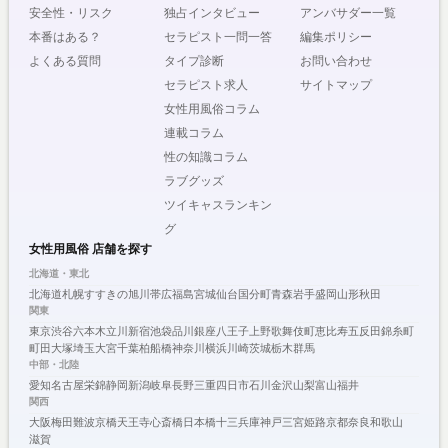
安全性・リスク
独占インタビュー
アンバサダー一覧
本番はある？
セラピスト一問一答
編集ポリシー
よくある質問
タイプ診断
お問い合わせ
セラピスト求人
サイトマップ
女性用風俗コラム
連載コラム
性の知識コラム
ラブグッズ
ツイキャスランキン
グ
女性用風俗 店舗を探す
北海道・東北
北海道
札幌
すすきの
旭川
帯広
福島
宮城
仙台
国分町
青森
岩手
盛岡
山形
秋田
関東
東京
渋谷
六本木
立川
新宿
池袋
品川
銀座
八王子
上野
歌舞伎町
恵比寿
五反田
錦糸町
町田
大塚
埼玉
大宮
千葉
柏
船橋
神奈川
横浜
川崎
茨城
栃木
群馬
中部・北陸
愛知
名古屋
栄
錦
静岡
新潟
岐阜
長野
三重
四日市
石川
金沢
山梨
富山
福井
関西
大阪
梅田
難波
京橋
天王寺
心斎橋
日本橋
十三
兵庫
神戸
三宮
姫路
京都
奈良
和歌山
滋賀