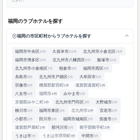
ださい。
福岡のラブホテルを探す
福岡の市区町村からラブホテルを探す
福岡市中央区
久留米市
北九州市小倉北区
21件
20件
13件
福岡市博多区
北九州市八幡西区
飯塚市
12件
11件
10件
北九州市小倉南区
朝倉市
福岡市西区
7件
6件
6件
糸島市
北九州市戸畑区
大牟田市
6件
5件
5件
宗像市
糟屋郡新宮町
遠賀郡遠賀町
5件
5件
5件
八女市
福岡市
みやま市
4件
4件
3件
京都郡みやこ町
北九州市門司区
大野城市
3件
3件
3件
柳川市
福岡市東区
北九州市
宮若市
3件
3件
2件
2件
小郡市
田川市
福岡市城南区
筑後市
2件
2件
2件
2件
遠賀郡芦屋町
那珂川市
鞍手郡鞍手町
2件
2件
2件
うきは市
うきは市浮羽町
中間市
1件
1件
1件