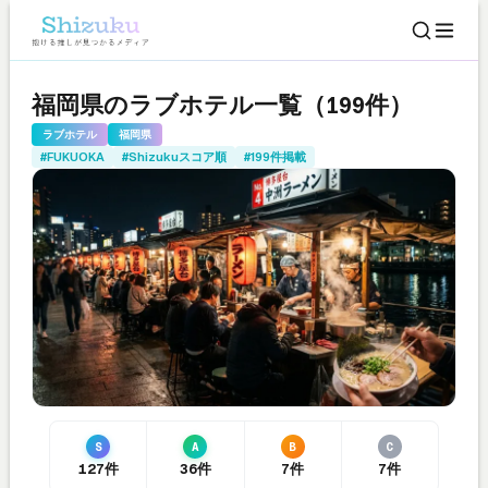
福岡県のラブホテル一覧（199件）
ラブホテル
福岡県
#FUKUOKA
#Shizukuスコア順
#199件掲載
S
A
B
C
127件
36件
7件
7件