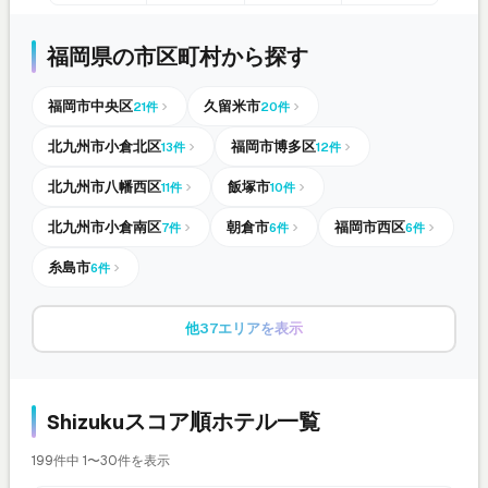
福岡県の市区町村から探す
福岡市中央区
久留米市
21件
20件
北九州市小倉北区
福岡市博多区
13件
12件
北九州市八幡西区
飯塚市
11件
10件
北九州市小倉南区
朝倉市
福岡市西区
7件
6件
6件
糸島市
6件
他37エリアを表示
Shizukuスコア順ホテル一覧
199件中 1〜30件を表示