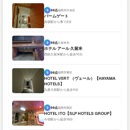
S
98点
福岡市中央区
パームゲート
赤坂駅から車で2分
S
98点
久留米市
ホテル アール 久留米
西鉄久留米駅から徒歩10分
S
98点
福岡市東区
HOTEL VERT （ヴェール）【HAYAMA
HOTELS】
九産大前駅から徒歩11分
S
98点
福岡市西区
HOTEL ITO【SLP HOTELS GROUP】
今宿駅から徒歩16分