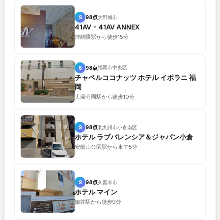
S
98点
大野城市
41AV・41AV ANNEX
雑餉隈駅から徒歩15分
S
98点
福岡市中央区
チャペルココナッツ ホテル イポラニ 福
岡
大濠公園駅から徒歩10分
S
98点
北九州市小倉南区
ホテル ラブバレンシア＆ジャパン小倉
安部山公園駅から車で5分
S
98点
久留米市
ホテル マイン
御井駅から徒歩9分