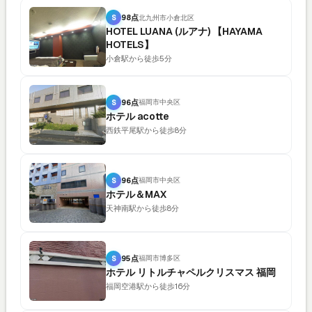
S
98点
北九州市小倉北区
HOTEL LUANA (ルアナ) 【HAYAMA
HOTELS】
小倉駅から徒歩5分
S
96点
福岡市中央区
ホテル acotte
西鉄平尾駅から徒歩8分
S
96点
福岡市中央区
ホテル＆MAX
天神南駅から徒歩8分
S
95点
福岡市博多区
ホテル リトルチャペルクリスマス 福岡
福岡空港駅から徒歩16分