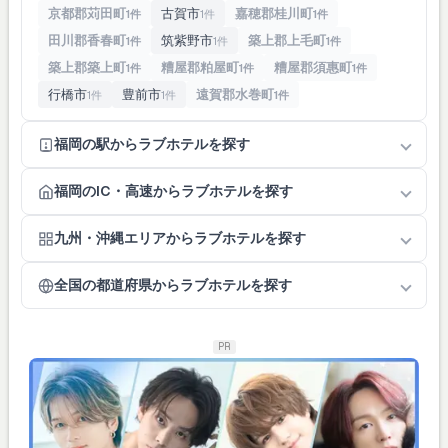
京都郡苅田町
古賀市
嘉穂郡桂川町
1件
1件
1件
田川郡香春町
筑紫野市
築上郡上毛町
1件
1件
1件
築上郡築上町
糟屋郡粕屋町
糟屋郡須惠町
1件
1件
1件
行橋市
豊前市
遠賀郡水巻町
1件
1件
1件
福岡の駅からラブホテルを探す
福岡のIC・高速からラブホテルを探す
九州・沖縄エリアからラブホテルを探す
全国の都道府県からラブホテルを探す
PR