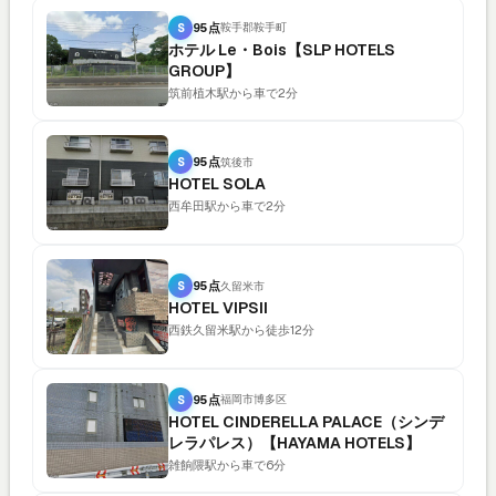
S
95点
鞍手郡鞍手町
ホテル Le・Bois【SLP HOTELS
GROUP】
筑前植木駅から車で2分
S
95点
筑後市
HOTEL SOLA
西牟田駅から車で2分
S
95点
久留米市
HOTEL VIPSII
西鉄久留米駅から徒歩12分
S
95点
福岡市博多区
HOTEL CINDERELLA PALACE（シンデ
レラパレス）【HAYAMA HOTELS】
雑餉隈駅から車で6分