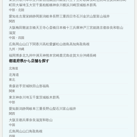
町田
大塚
埼玉
大宮
千葉
柏
船橋
神奈川
横浜
川崎
茨城
栃木
群馬
中部・北陸
愛知
名古屋
栄
錦
静岡
新潟
岐阜
長野
三重
四日市
石川
金沢
山梨
富山
福井
関西
大阪
梅田
難波
京橋
天王寺
心斎橋
日本橋
十三
兵庫
神戸
三宮
姫路
京都
奈良
和歌山
滋賀
中国・四国
広島
岡山
山口
下関
香川
高松
愛媛
松山
徳島
高知
鳥取
島根
九州・沖縄
福岡
博多
北九州
中洲
天神
熊本
宮崎
鹿児島
佐賀
大分
沖縄
長崎
都道府県から店舗を探す
北海道
北海道
東北
青森
岩手
宮城
秋田
山形
福島
関東
東京
神奈川
埼玉
千葉
茨城
栃木
群馬
中部
愛知
新潟
静岡
岐阜
三重
長野
山梨
石川
富山
福井
関西
大阪
京都
兵庫
奈良
滋賀
和歌山
中国
広島
岡山
山口
鳥取
島根
四国