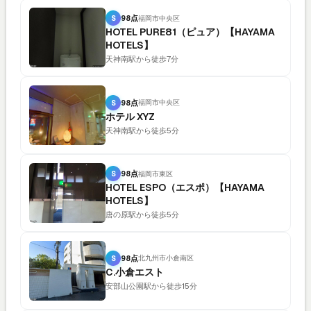
S
98点
福岡市中央区
HOTEL PURE81（ピュア）【HAYAMA
HOTELS】
天神南駅から徒歩7分
S
98点
福岡市中央区
ホテル XYZ
天神南駅から徒歩5分
S
98点
福岡市東区
HOTEL ESPO（エスポ）【HAYAMA
HOTELS】
唐の原駅から徒歩5分
S
98点
北九州市小倉南区
C.小倉エスト
安部山公園駅から徒歩15分