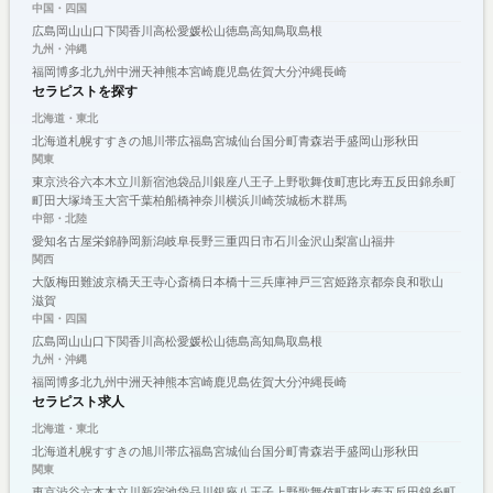
中国・四国
広島
岡山
山口
下関
香川
高松
愛媛
松山
徳島
高知
鳥取
島根
九州・沖縄
福岡
博多
北九州
中洲
天神
熊本
宮崎
鹿児島
佐賀
大分
沖縄
長崎
セラピストを探す
北海道・東北
北海道
札幌
すすきの
旭川
帯広
福島
宮城
仙台
国分町
青森
岩手
盛岡
山形
秋田
関東
東京
渋谷
六本木
立川
新宿
池袋
品川
銀座
八王子
上野
歌舞伎町
恵比寿
五反田
錦糸町
町田
大塚
埼玉
大宮
千葉
柏
船橋
神奈川
横浜
川崎
茨城
栃木
群馬
中部・北陸
愛知
名古屋
栄
錦
静岡
新潟
岐阜
長野
三重
四日市
石川
金沢
山梨
富山
福井
関西
大阪
梅田
難波
京橋
天王寺
心斎橋
日本橋
十三
兵庫
神戸
三宮
姫路
京都
奈良
和歌山
滋賀
中国・四国
広島
岡山
山口
下関
香川
高松
愛媛
松山
徳島
高知
鳥取
島根
九州・沖縄
福岡
博多
北九州
中洲
天神
熊本
宮崎
鹿児島
佐賀
大分
沖縄
長崎
セラピスト求人
北海道・東北
北海道
札幌
すすきの
旭川
帯広
福島
宮城
仙台
国分町
青森
岩手
盛岡
山形
秋田
関東
東京
渋谷
六本木
立川
新宿
池袋
品川
銀座
八王子
上野
歌舞伎町
恵比寿
五反田
錦糸町