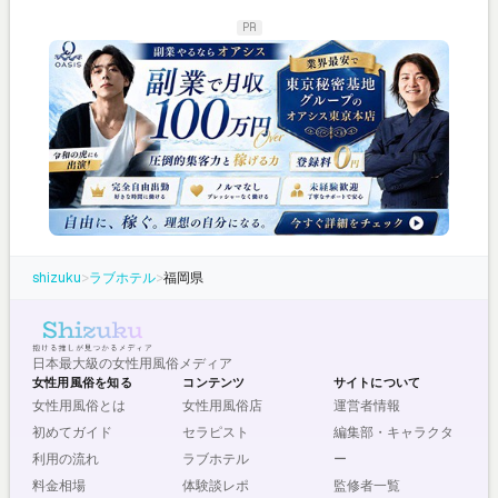
PR
shizuku
>
ラブホテル
>
福岡県
日本最大級の女性用風俗メディア
女性用風俗を知る
コンテンツ
サイトについて
女性用風俗とは
女性用風俗店
運営者情報
初めてガイド
セラピスト
編集部・キャラクタ
利用の流れ
ラブホテル
ー
料金相場
体験談レポ
監修者一覧