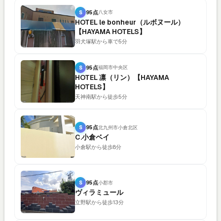
S
95点
八女市
HOTEL le bonheur（ルボヌール）
【HAYAMA HOTELS】
羽犬塚駅から車で5分
S
95点
福岡市中央区
HOTEL 凛（リン）【HAYAMA
HOTELS】
天神南駅から徒歩5分
S
95点
北九州市小倉北区
C.小倉ベイ
小倉駅から徒歩8分
S
95点
小郡市
ヴィラミュール
立野駅から徒歩13分