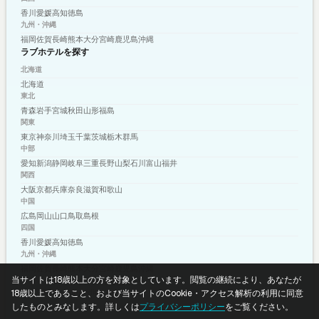
香川
愛媛
高知
徳島
九州・沖縄
福岡
佐賀
長崎
熊本
大分
宮崎
鹿児島
沖縄
ラブホテルを探す
北海道
北海道
東北
青森
岩手
宮城
秋田
山形
福島
関東
東京
神奈川
埼玉
千葉
茨城
栃木
群馬
中部
愛知
新潟
静岡
岐阜
三重
長野
山梨
石川
富山
福井
関西
大阪
京都
兵庫
奈良
滋賀
和歌山
中国
広島
岡山
山口
鳥取
島根
四国
香川
愛媛
高知
徳島
九州・沖縄
福岡
佐賀
長崎
熊本
大分
宮崎
鹿児島
沖縄
当サイトは18歳以上の方を対象としています。閲覧の継続により、あなたが
プライバシーポリシー
利用規約
© 2026 shizuku-media.com
18歳以上であること、および当サイトのCookie・アクセス解析の利用に同意
したものとみなします。詳しくは
プライバシーポリシー
をご覧ください。