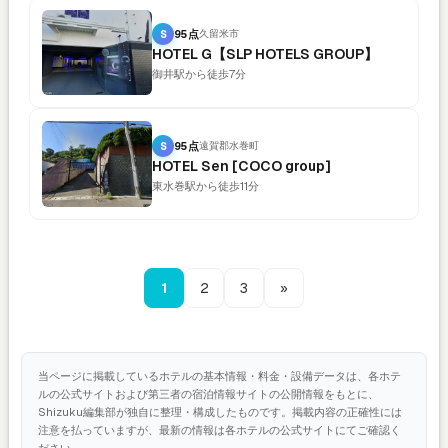
S
95点
久留米市
HOTEL G【SLP HOTELS GROUP】
御井駅から徒歩7分
S
95点
遠賀郡水巻町
HOTEL Sen [COCO group]
東水巻駅から徒歩11分
1
2
3
»
当ページに掲載しているホテルの基本情報・料金・設備データは、各ホテ
ルの公式サイトおよび第三者の宿泊情報サイトの公開情報をもとに、
Shizuku編集部が独自に整理・構成したものです。掲載内容の正確性には
注意を払っていますが、最新の情報は各ホテルの公式サイトにてご確認く