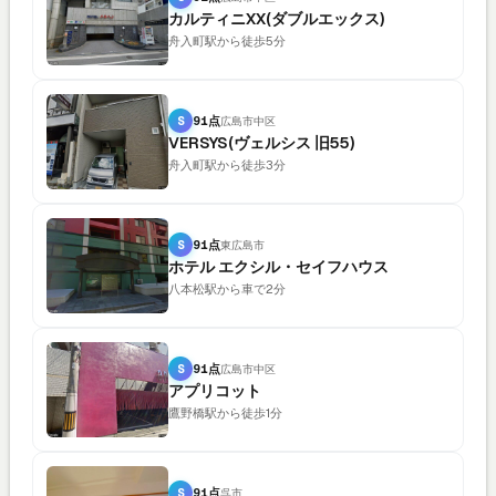
カルティニXX(ダブルエックス)
舟入町駅から徒歩5分
S
91点
広島市中区
VERSYS(ヴェルシス 旧55)
舟入町駅から徒歩3分
S
91点
東広島市
ホテル エクシル・セイフハウス
八本松駅から車で2分
S
91点
広島市中区
アプリコット
鷹野橋駅から徒歩1分
S
91点
呉市