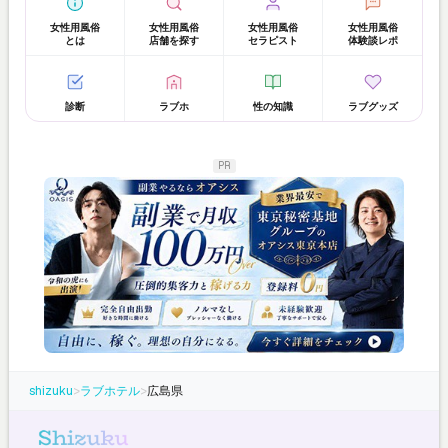
女性用風俗
女性用風俗
女性用風俗
女性用風俗
とは
店舗を探す
セラピスト
体験談レポ
診断
ラブホ
性の知識
ラブグッズ
PR
shizuku
>
ラブホテル
>
広島県