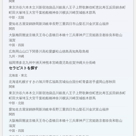
関東
東京
渋谷
六本木
立川
新宿
池袋
品川
銀座
八王子
上野
歌舞伎町
恵比寿
五反田
錦糸町
町田
大塚
埼玉
大宮
千葉
柏
船橋
神奈川
横浜
川崎
茨城
栃木
群馬
中部・北陸
愛知
名古屋
栄
錦
静岡
新潟
岐阜
長野
三重
四日市
山梨
石川
金沢
富山
福井
関西
大阪
梅田
難波
京橋
天王寺
心斎橋
日本橋
十三
兵庫
神戸
三宮
姫路
京都
奈良
和歌山
滋賀
中国・四国
広島
岡山
山口
下関
香川
高松
愛媛
松山
徳島
高知
鳥取
島根
九州・沖縄
福岡
博多
北九州
中洲
天神
熊本
宮崎
鹿児島
佐賀
沖縄
大分
長崎
セラピストを探す
北海道・東北
北海道
札幌
すすきの
旭川
帯広
福島
宮城
仙台
国分町
青森
岩手
盛岡
山形
秋田
関東
東京
渋谷
六本木
立川
新宿
池袋
品川
銀座
八王子
上野
歌舞伎町
恵比寿
五反田
錦糸町
町田
大塚
埼玉
大宮
千葉
柏
船橋
神奈川
横浜
川崎
茨城
栃木
群馬
中部・北陸
愛知
名古屋
栄
錦
静岡
新潟
岐阜
長野
三重
四日市
山梨
石川
金沢
富山
福井
関西
大阪
梅田
難波
京橋
天王寺
心斎橋
日本橋
十三
兵庫
神戸
三宮
姫路
京都
奈良
和歌山
滋賀
中国・四国