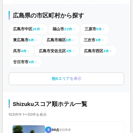
広島県の市区町村から探す
広島市中区
福山市
三原市
25件
22件
8件
東広島市
広島市南区
三次市
8件
6件
4件
呉市
広島市安佐北区
広島市西区
4件
4件
4件
廿日市市
4件
他6エリアを表示
Shizukuスコア順ホテル一覧
102件中 1〜30件を表示
S
98点
廿日市市