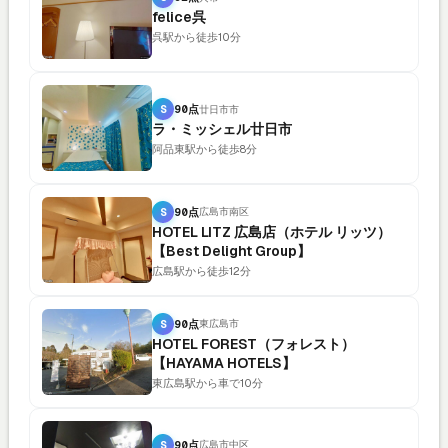
felice呉
呉駅から徒歩10分
S
90点
廿日市市
ラ・ミッシェル廿日市
阿品東駅から徒歩8分
S
90点
広島市南区
HOTEL LITZ 広島店（ホテル リッツ）
【Best Delight Group】
広島駅から徒歩12分
S
90点
東広島市
HOTEL FOREST（フォレスト）
【HAYAMA HOTELS】
東広島駅から車で10分
S
90点
広島市中区