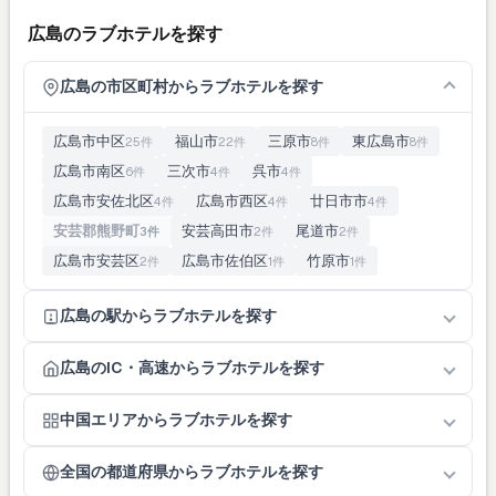
広島のラブホテルを探す
広島の市区町村からラブホテルを探す
広島市中区
福山市
三原市
東広島市
25件
22件
8件
8件
広島市南区
三次市
呉市
6件
4件
4件
広島市安佐北区
広島市西区
廿日市市
4件
4件
4件
安芸郡熊野町
安芸高田市
尾道市
3件
2件
2件
広島市安芸区
広島市佐伯区
竹原市
2件
1件
1件
広島の駅からラブホテルを探す
広島のIC・高速からラブホテルを探す
中国エリアからラブホテルを探す
全国の都道府県からラブホテルを探す