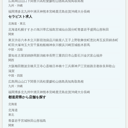
広島
岡山
山口
下関
香川
高松
愛媛
松山
徳島
高知
鳥取
島根
九州・沖縄
福岡
博多
北九州
中洲
天神
熊本
宮崎
鹿児島
佐賀
沖縄
大分
長崎
セラピスト求人
北海道・東北
北海道
札幌
すすきの
旭川
帯広
福島
宮城
仙台
国分町
青森
岩手
盛岡
山形
秋田
関東
東京
渋谷
六本木
立川
新宿
池袋
品川
銀座
八王子
上野
歌舞伎町
恵比寿
五反田
錦糸町
町田
大塚
埼玉
大宮
千葉
柏
船橋
神奈川
横浜
川崎
茨城
栃木
群馬
中部・北陸
愛知
名古屋
栄
錦
静岡
新潟
岐阜
長野
三重
四日市
山梨
石川
金沢
富山
福井
関西
大阪
梅田
難波
京橋
天王寺
心斎橋
日本橋
十三
兵庫
神戸
三宮
姫路
京都
奈良
和歌山
滋賀
中国・四国
広島
岡山
山口
下関
香川
高松
愛媛
松山
徳島
高知
鳥取
島根
九州・沖縄
福岡
博多
北九州
中洲
天神
熊本
宮崎
鹿児島
佐賀
沖縄
大分
長崎
都道府県から店舗を探す
北海道
北海道
東北
青森
岩手
宮城
秋田
山形
福島
関東