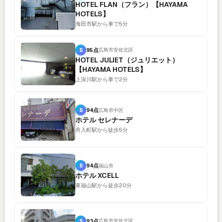
HOTEL FLAN（フラン）【HAYAMA
HOTELS】
海田市駅から車で5分
S
95点
広島市安佐北区
HOTEL JULIET（ジュリエット）
【HAYAMA HOTELS】
上深川駅から車で2分
S
94点
広島市中区
ホテル セレナーデ
舟入町駅から徒歩5分
S
94点
福山市
ホテル XCELL
東福山駅から徒歩20分
S
93点
広島市安佐北区