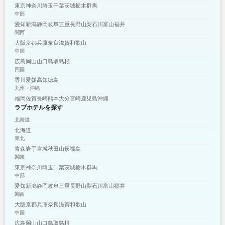
東京
神奈川
埼玉
千葉
茨城
栃木
群馬
中部
愛知
新潟
静岡
岐阜
三重
長野
山梨
石川
富山
福井
関西
大阪
京都
兵庫
奈良
滋賀
和歌山
中国
広島
岡山
山口
鳥取
島根
四国
香川
愛媛
高知
徳島
九州・沖縄
福岡
佐賀
長崎
熊本
大分
宮崎
鹿児島
沖縄
ラブホテルを探す
北海道
北海道
東北
青森
岩手
宮城
秋田
山形
福島
関東
東京
神奈川
埼玉
千葉
茨城
栃木
群馬
中部
愛知
新潟
静岡
岐阜
三重
長野
山梨
石川
富山
福井
関西
大阪
京都
兵庫
奈良
滋賀
和歌山
中国
広島
岡山
山口
鳥取
島根