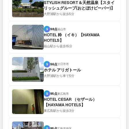
STYLISH RESORT＆天然温泉【スタイ
リッシュグループ(おとぼけビーバー)】
大野浦駅から徒歩5分
S
98点
福山市
HOTEL 粋 （イキ）【HAYAMA
HOTELS】
福山駅から徒歩15分
S
96点
廿日市市
ホテル アリガトール
大野浦駅から車で5分
S
95点
東広島市
HOTEL CESAR （セザール）
【HAYAMA HOTELS】
東広島駅から徒歩3分
S
95点
広島市南区