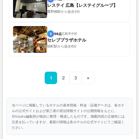
レステイ 広島【レステイグループ】
鷹野橋駅から徒歩3分
S
90点
広島市中区
セレブプラザホテル
胡町駅から徒歩6分
1
2
3
»
当ページに掲載しているホテルの基本情報・料金・設備データは、各ホテ
ルの公式サイトおよび第三者の宿泊情報サイトの公開情報をもとに、
Shizuku編集部が独自に整理・構成したものです。掲載内容の正確性には
注意を払っていますが、最新の情報は各ホテルの公式サイトにてご確認く
ださい。