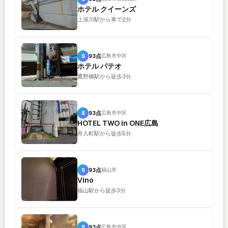
ホテル クイーンズ
上深川駅から車で2分
S
93点
広島市中区
ホテル パテオ
鷹野橋駅から徒歩3分
S
93点
広島市中区
HOTEL TWO in ONE広島
舟入町駅から徒歩5分
S
93点
福山市
Vino
福山駅から徒歩3分
S
93点
広島市中区