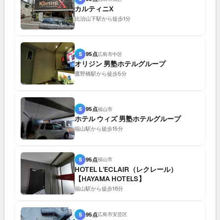
カルティニX
比治山下駅から徒歩1分
S
95点
広島市中区
オリジン 男塾ホテルグループ
鷹野橋駅から徒歩5分
S
95点
福山市
ホテル ウィズ 男塾ホテルグループ
福山駅から徒歩15分
S
95点
福山市
HOTEL L’ECLAIR（レクレール）
【HAYAMA HOTELS】
福山駅から徒歩16分
S
95点
広島市安芸区