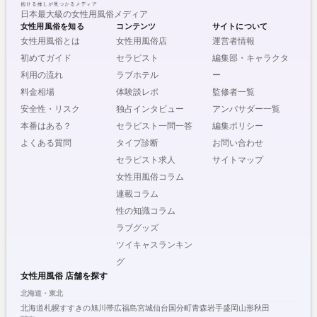
日本最大級の女性用風俗メディア
女性用風俗を知る
コンテンツ
サイトについて
女性用風俗とは
女性用風俗店
運営者情報
初めてガイド
セラピスト
編集部・キャラクタ
利用の流れ
ラブホテル
ー
料金相場
体験談レポ
監修者一覧
安全性・リスク
独占インタビュー
アンバサダー一覧
本番はある？
セラピスト一問一答
編集ポリシー
よくある質問
タイプ診断
お問い合わせ
セラピスト求人
サイトマップ
女性用風俗コラム
連載コラム
性の知識コラム
ラブグッズ
ツイキャスランキン
グ
女性用風俗 店舗を探す
北海道・東北
北海道
札幌
すすきの
旭川
帯広
福島
宮城
仙台
国分町
青森
岩手
盛岡
山形
秋田