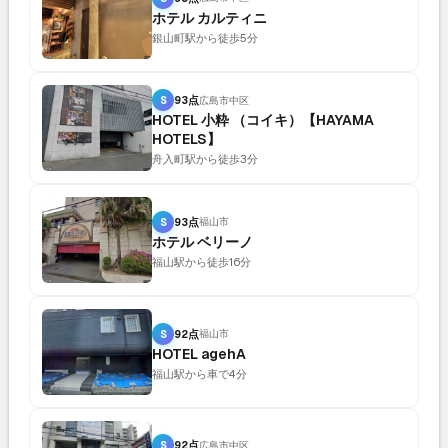
ホテル カルティニ
銀山町駅から徒歩5分
S
93点
広島市中区
HOTEL 小粋 （コイキ）【HAYAMA
HOTELS】
舟入町駅から徒歩3分
S
93点
福山市
ホテル ベリーノ
福山駅から徒歩16分
S
92点
福山市
HOTEL agehA
福山駅から車で4分
S
92点
広島市中区