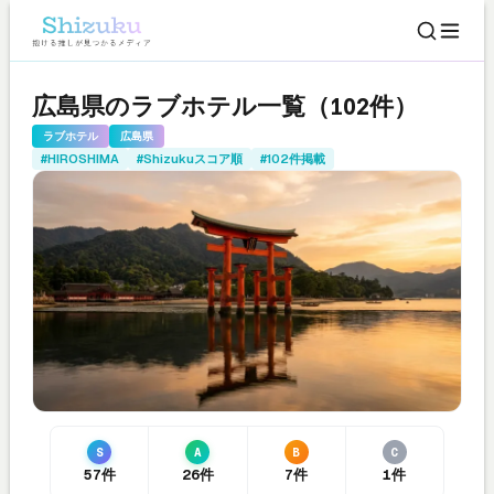
広島県のラブホテル一覧（102件）
ラブホテル
広島県
#HIROSHIMA
#Shizukuスコア順
#102件掲載
S
A
B
C
57件
26件
7件
1件