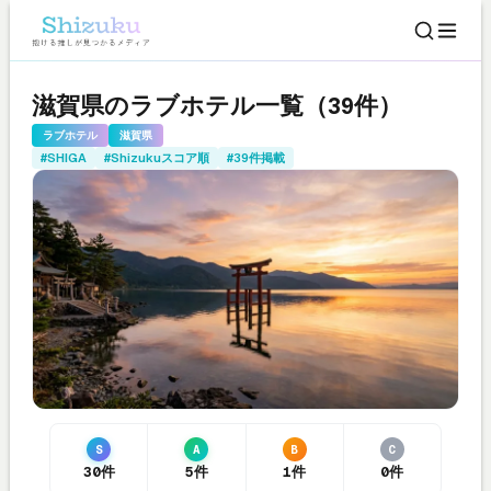
滋賀県のラブホテル一覧（39件）
ラブホテル
滋賀県
#SHIGA
#Shizukuスコア順
#39件掲載
S
A
B
C
30件
5件
1件
0件