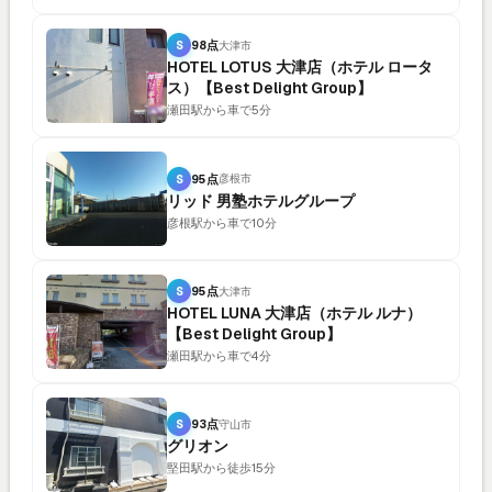
S
98点
大津市
HOTEL LOTUS 大津店（ホテル ロータ
ス）【Best Delight Group】
瀬田駅から車で5分
S
95点
彦根市
リッド 男塾ホテルグループ
彦根駅から車で10分
S
95点
大津市
HOTEL LUNA 大津店（ホテル ルナ）
【Best Delight Group】
瀬田駅から車で4分
S
93点
守山市
グリオン
堅田駅から徒歩15分