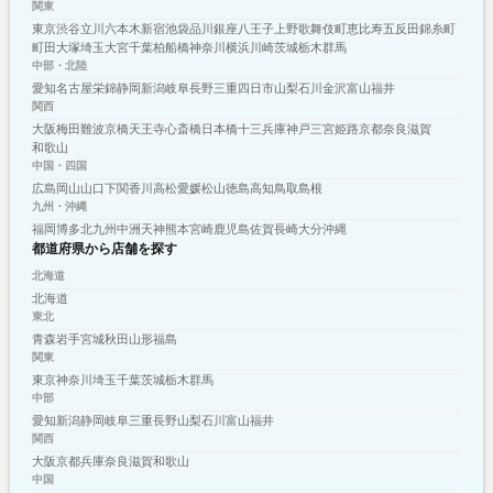
関東
東京
渋谷
立川
六本木
新宿
池袋
品川
銀座
八王子
上野
歌舞伎町
恵比寿
五反田
錦糸町
町田
大塚
埼玉
大宮
千葉
柏
船橋
神奈川
横浜
川崎
茨城
栃木
群馬
中部・北陸
愛知
名古屋
栄
錦
静岡
新潟
岐阜
長野
三重
四日市
山梨
石川
金沢
富山
福井
関西
大阪
梅田
難波
京橋
天王寺
心斎橋
日本橋
十三
兵庫
神戸
三宮
姫路
京都
奈良
滋賀
和歌山
中国・四国
広島
岡山
山口
下関
香川
高松
愛媛
松山
徳島
高知
鳥取
島根
九州・沖縄
福岡
博多
北九州
中洲
天神
熊本
宮崎
鹿児島
佐賀
長崎
大分
沖縄
都道府県から店舗を探す
北海道
北海道
東北
青森
岩手
宮城
秋田
山形
福島
関東
東京
神奈川
埼玉
千葉
茨城
栃木
群馬
中部
愛知
新潟
静岡
岐阜
三重
長野
山梨
石川
富山
福井
関西
大阪
京都
兵庫
奈良
滋賀
和歌山
中国