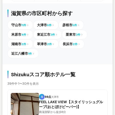
滋賀県の市区町村から探す
守山市
大津市
彦根市
11件
6件
5件
米原市
東近江市
栗東市
4件
3件
3件
湖南市
草津市
長浜市
2件
2件
2件
近江八幡市
1件
Shizukuスコア順ホテル一覧
39件中 1〜30件を表示
S
98点
大津市
FEEL LAKE VIEW【スタイリッシュグル
ープ(おとぼけビーバー)】
南滋賀駅から徒歩8分