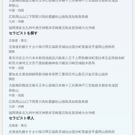
大阪
梅田
難波
京橋
天王寺
心斎橋
日本橋
十三
兵庫
神戸
三宮
姫路
京都
奈良
滋賀
和歌山
中国・四国
広島
岡山
山口
下関
香川
高松
愛媛
松山
徳島
高知
鳥取
島根
九州・沖縄
福岡
博多
北九州
中洲
天神
熊本
宮崎
鹿児島
佐賀
長崎
大分
沖縄
セラピストを探す
北海道・東北
北海道
札幌
すすきの
旭川
帯広
福島
宮城
仙台
国分町
青森
岩手
盛岡
山形
秋田
関東
東京
渋谷
立川
六本木
新宿
池袋
品川
銀座
八王子
上野
歌舞伎町
恵比寿
五反田
錦糸町
町田
大塚
埼玉
大宮
千葉
柏
船橋
神奈川
横浜
川崎
茨城
栃木
群馬
中部・北陸
愛知
名古屋
栄
錦
静岡
新潟
岐阜
長野
三重
四日市
山梨
石川
金沢
富山
福井
関西
大阪
梅田
難波
京橋
天王寺
心斎橋
日本橋
十三
兵庫
神戸
三宮
姫路
京都
奈良
滋賀
和歌山
中国・四国
広島
岡山
山口
下関
香川
高松
愛媛
松山
徳島
高知
鳥取
島根
九州・沖縄
福岡
博多
北九州
中洲
天神
熊本
宮崎
鹿児島
佐賀
長崎
大分
沖縄
セラピスト求人
北海道・東北
北海道
札幌
すすきの
旭川
帯広
福島
宮城
仙台
国分町
青森
岩手
盛岡
山形
秋田