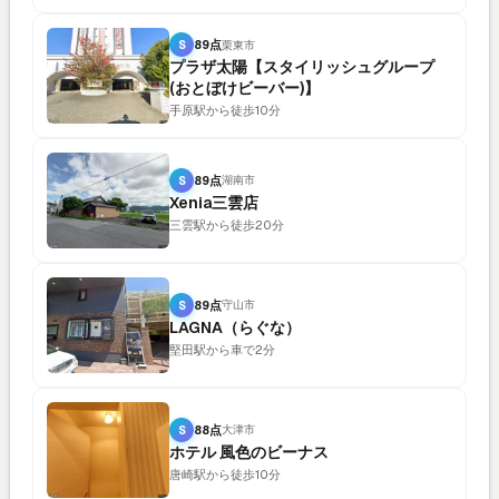
S
89点
栗東市
プラザ太陽【スタイリッシュグループ
(おとぼけビーバー)】
手原駅から徒歩10分
S
89点
湖南市
Xenia三雲店
三雲駅から徒歩20分
S
89点
守山市
LAGNA（らぐな）
堅田駅から車で2分
S
88点
大津市
ホテル 風色のビーナス
唐崎駅から徒歩10分