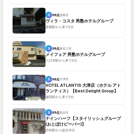
S
90点
彦根市
ヴィラ・コスタ 男塾ホテルグループ
彦根駅から車で2分
S
90点
東近江市
メイフェア 男塾ホテルグループ
八日市駅から車で2分
S
90点
大津市
HOTEL ATLANTIS 大津店（ホテル アト
ランティス）【Best Delight Group】
瀬田駅から車で3分
S
89点
長浜市
ナインハーフ【スタイリッシュグループ
(おとぼけビーバー)】
田村駅から徒歩15分