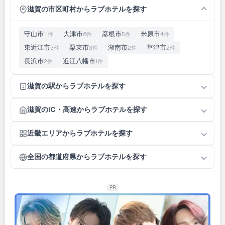
滋賀の市区町村からラブホテルを探す
守山市
大津市
彦根市
米原市
11件
6件
5件
4件
東近江市
栗東市
湖南市
草津市
3件
3件
2件
2件
長浜市
近江八幡市
2件
1件
滋賀の駅からラブホテルを探す
滋賀のIC・高速からラブホテルを探す
近畿エリアからラブホテルを探す
全国の都道府県からラブホテルを探す
PR