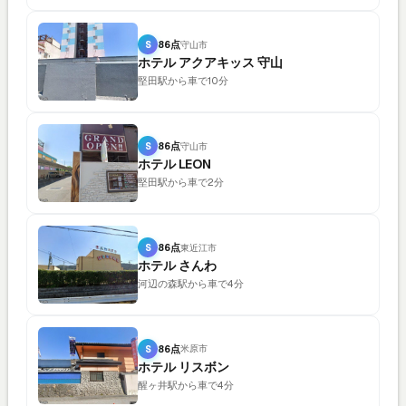
S
86点
守山市
ホテル アクアキッス 守山
堅田駅から車で10分
S
86点
守山市
ホテル LEON
堅田駅から車で2分
S
86点
東近江市
ホテル さんわ
河辺の森駅から車で4分
S
86点
米原市
ホテル リスボン
醒ヶ井駅から車で4分