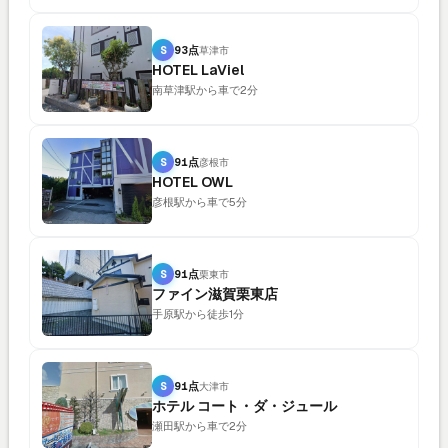
S
93点
草津市
HOTEL LaViel
南草津駅から車で2分
S
91点
彦根市
HOTEL OWL
彦根駅から車で5分
S
91点
栗東市
ファイン滋賀栗東店
手原駅から徒歩1分
S
91点
大津市
ホテル コート・ダ・ジュール
瀬田駅から車で2分