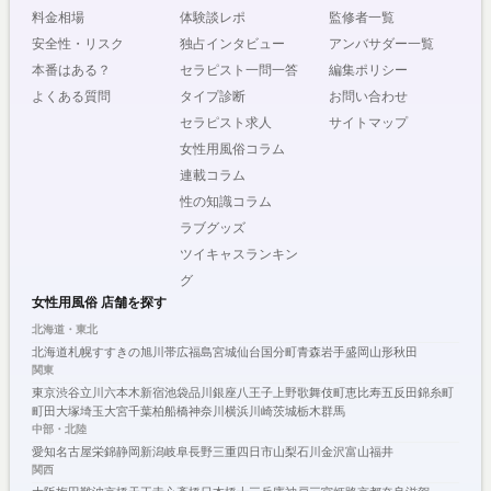
料金相場
体験談レポ
監修者一覧
安全性・リスク
独占インタビュー
アンバサダー一覧
本番はある？
セラピスト一問一答
編集ポリシー
よくある質問
タイプ診断
お問い合わせ
セラピスト求人
サイトマップ
女性用風俗コラム
連載コラム
性の知識コラム
ラブグッズ
ツイキャスランキン
グ
女性用風俗 店舗を探す
北海道・東北
北海道
札幌
すすきの
旭川
帯広
福島
宮城
仙台
国分町
青森
岩手
盛岡
山形
秋田
関東
東京
渋谷
立川
六本木
新宿
池袋
品川
銀座
八王子
上野
歌舞伎町
恵比寿
五反田
錦糸町
町田
大塚
埼玉
大宮
千葉
柏
船橋
神奈川
横浜
川崎
茨城
栃木
群馬
中部・北陸
愛知
名古屋
栄
錦
静岡
新潟
岐阜
長野
三重
四日市
山梨
石川
金沢
富山
福井
関西