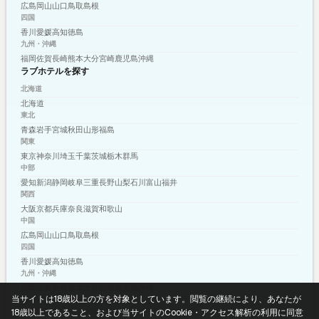
広島
岡山
山口
鳥取
島根
四国
香川
愛媛
高知
徳島
九州・沖縄
福岡
佐賀
長崎
熊本
大分
宮崎
鹿児島
沖縄
ラブホテルを探す
北海道
北海道
東北
青森
岩手
宮城
秋田
山形
福島
関東
東京
神奈川
埼玉
千葉
茨城
栃木
群馬
中部
愛知
新潟
静岡
岐阜
三重
長野
山梨
石川
富山
福井
関西
大阪
京都
兵庫
奈良
滋賀
和歌山
中国
広島
岡山
山口
鳥取
島根
四国
香川
愛媛
高知
徳島
九州・沖縄
福岡
佐賀
長崎
熊本
大分
宮崎
鹿児島
沖縄
当サイトは18歳以上の方を対象としています。閲覧の継続により、あなたが
プライバシーポリシー
利用規約
© 2026 shizuku-media.com
18歳以上であること、および当サイトのCookie・アクセス解析の利用に同意