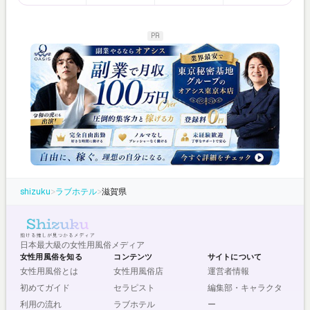
PR
shizuku
>
ラブホテル
>
滋賀県
日本最大級の女性用風俗メディア
女性用風俗を知る
コンテンツ
サイトについて
女性用風俗とは
女性用風俗店
運営者情報
初めてガイド
セラピスト
編集部・キャラクタ
利用の流れ
ラブホテル
ー