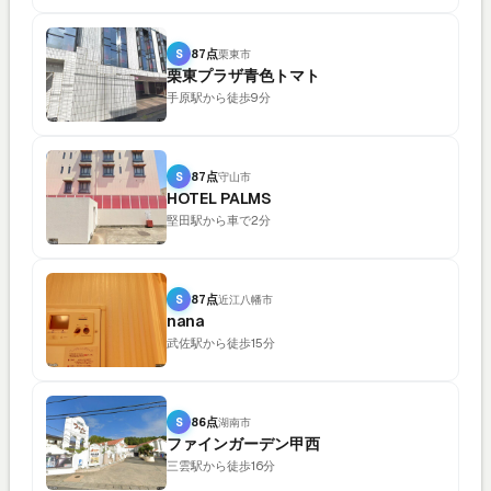
S
87点
栗東市
栗東プラザ青色トマト
手原駅から徒歩9分
S
87点
守山市
HOTEL PALMS
堅田駅から車で2分
S
87点
近江八幡市
nana
武佐駅から徒歩15分
S
86点
湖南市
ファインガーデン甲西
三雲駅から徒歩16分