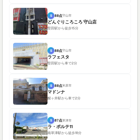
S
88点
守山市
どんぐりころころ 守山店
堅田駅から徒歩15分
S
88点
守山市
ラフェスタ
堅田駅から車で2分
S
88点
米原市
マドンナ
醒ヶ井駅から車で2分
S
87点
草津市
ラ・ポルテ11
南草津駅から徒歩18分