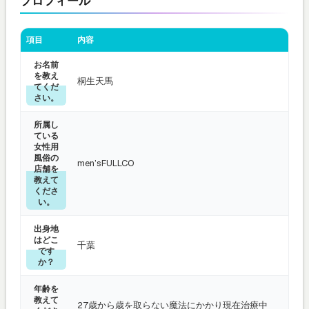
プロフィール
項目
内容
お名前
を教え
桐生天馬
てくだ
さい。
所属し
ている
女性用
風俗の
men’sFULLCO
店舗を
教えて
くださ
い。
出身地
はどこ
千葉
です
か？
年齢を
教えて
27歳から歳を取らない魔法にかかり現在治療中