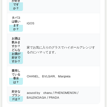
が好き
です
か？
タバコ
は吸い
iQOS
ます
か？
お酒は
飲みま
すか？
家でお気に入りのグラスでハイボールアレンジす
どんな
るのにハマってます。
お酒が
好きで
すか？
愛用し
ている
CHANEL、BVLGARI、Margiela
香水
は？
好きな
acuod by chanu / PHENOMENON /
ブラン
BALENCIAGA / PRADA
ドは？