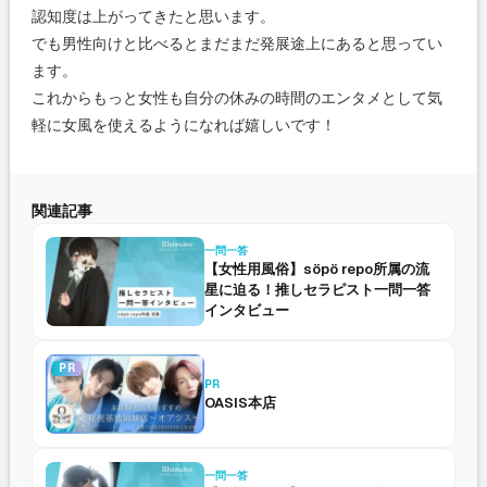
認知度は上がってきたと思います。
でも男性向けと比べるとまだまだ発展途上にあると思ってい
ます。
これからもっと女性も自分の休みの時間のエンタメとして気
軽に女風を使えるようになれば嬉しいです！
関連記事
一問一答
【女性用風俗】söpö repo所属の流
星に迫る！推しセラピスト一問一答
インタビュー
PR
PR
OASIS本店
一問一答