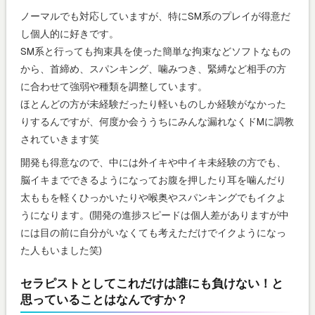
ノーマルでも対応していますが、特にSM系のプレイが得意だ
し個人的に好きです。
SM系と行っても拘束具を使った簡単な拘束などソフトなもの
から、首締め、スパンキング、噛みつき、緊縛など相手の方
に合わせて強弱や種類を調整しています。
ほとんどの方が未経験だったり軽いものしか経験がなかった
りするんですが、何度か会ううちにみんな漏れなくドMに調教
されていきます笑
開発も得意なので、中には外イキや中イキ未経験の方でも、
脳イキまでできるようになってお腹を押したり耳を噛んだり
太ももを軽くひっかいたりや喉奥やスパンキングでもイクよ
うになります。(開発の進捗スピードは個人差がありますが中
には目の前に自分がいなくても考えただけでイクようになっ
た人もいました笑)
セラピストとしてこれだけは誰にも負けない！と
思っていることはなんですか？