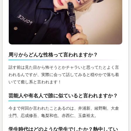
周りからどんな性格って言われますか？
話す前は見た目から怖そうとかチャラいと思ってたとよく言
われるんですが、実際に会って話してみると穏やかで落ち着
いてて癒し系と言われます！
芸能人や有名人で誰に似ていると言われますか？
今まで何回か言われたことあるのは、井浦新、綾野剛、大倉
士門、忍成修吾、亀梨和也、赤西仁、玉森裕太。
学生時代はどのような学生でしたか？熱中してい