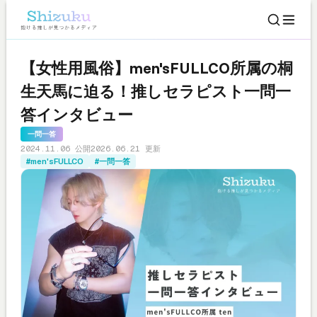
【女性用風俗】men'sFULLCO所属の桐
生天馬に迫る！推しセラピスト一問一
答インタビュー
一問一答
2024.11.06 公開
2026.06.21 更新
#men'sFULLCO
#一問一答