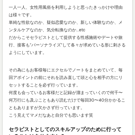
一人一人、女性用風俗を利用しようと思ったきっかけや理由
は様々です。
単純な性欲なのか、疑似恋愛なのか、新しい体験なのか、メ
ンタルケアなのか、気分転換なのか…etc
だからこそセラピストとして提供する性感施術やデートや旅
行、接客も”パーソナライズ”して各々が求めている形に刺さる
ようにしています。
その為にもお客様毎にエクセルでノートをまとめていて、毎
回アポイントの前にそれを読み直して頭と心を相手の方にリ
セットすることを必ず行っています。
何度も会っているお客様だと記録が溜まっていくので何千〜
何万行にも及ぶこともあり読むだけで毎回30〜40分かかるこ
ともありますが欠かさず行っています。
こう見えてマメだなあと自分でも思います笑
セラピストとしてのスキルアップのために行って