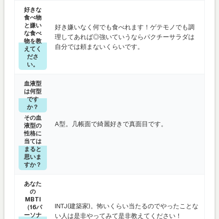
好きな
食べ物
と嫌い
好き嫌いなく何でも食べれます！ゲテモノでも調
な食べ
理してあれば◎強いていうならパクチーサラダは
物を教
自分では頼まないくらいです。
えてく
ださ
い。
血液型
は何型
です
か？
その血
A型。几帳面で綺麗好きで真面目です。
液型の
性格に
当ては
まると
思いま
すか？
あなた
の
MBTI
INTJ(建築家)。怖いくらい当たるのでやったことな
（16パ
ーソナ
い人は是非やってみて是非教えてください！