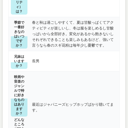
リテ
ィ）
は？
春と秋は過ごしやすくて、夏は甘酸っぱくてアク
季節で
一番好
ティビティが楽しいし、冬は服を楽しめるし甘酸
きなの
っぱいから全部好き。変化があるから飽きないし
はいつ
それぞれできることも楽しみもあるけど、強いて
です
言うなら春のスギ花粉は毎年少し憂鬱です。
か？
兄妹は
長男
います
か？
映画や
音楽の
ジャン
ルで特
に好き
なもの
はあり
最近はジャパニーズヒップホップばかり聴いてま
ます
す。
か？
どんな
ところ