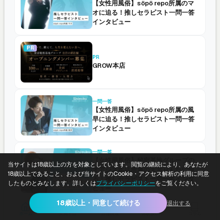
【女性用風俗】söpö repo所属のマ
オに迫る！推しセラピスト一問一答
インタビュー
PR
PR
GROW本店
一問一答
【女性用風俗】söpö repo所属の風
早に迫る！推しセラピスト一問一答
インタビュー
一問一答
【女性用風俗】秘密基地グループの
当サイトは18歳以上の方を対象としています。閲覧の継続により、あなたが
オアシス本店所属の天宮りんたに迫
18歳以上であること、および当サイトのCookie・アクセス解析の利用に同意
る！推しセラピスト一問一答インタ
したものとみなします。詳しくは
プライバシーポリシー
をご覧ください。
ビュー
18歳以上・同意して続ける
退出する
一覧
ホーム
女風とは
店舗検索
体験談レポ
コラム
セラピスト一問一答TOP