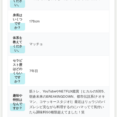
くださ
い。
身長は
いくつ
178cm
です
か？
体系を
教えて
マッチョ
くださ
い。
セラピ
スト歴
はどの
7年目
くらい
です
か？
筋トレ、YouTubeやNETFLIX鑑賞［ヒカルの5対5、
趣味や
朝倉未来のBREAKINGDOWN、都市伝説系(ナオキ
特技は
マン、コヤッキースタジオ)］最近はリュウジのバ
なんで
ズレシピ見ながら料理するのにハマってて気付い
すか？
たら調味料50種類超えてました！笑