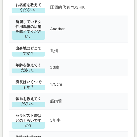
お名前を教えて
圧倒的代表 YOSHIKI
ください。
所属している女
性用風俗の店舗
Another
を教えてくださ
い。
出身地はどこで
九州
すか？
年齢を教えてく
33歳
ださい。
身長はいくつで
175cm
すか？
体系を教えてく
筋肉質
ださい。
セラピスト歴は
3年半
どのくらいです
か？