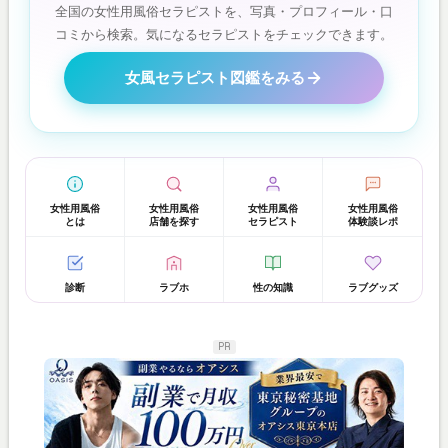
全国の女性用風俗セラピストを、写真・プロフィール・口
コミから検索。気になるセラピストをチェックできます。
女風セラピスト図鑑をみる
女性用風俗
女性用風俗
女性用風俗
女性用風俗
とは
店舗を探す
セラピスト
体験談レポ
診断
ラブホ
性の知識
ラブグッズ
PR