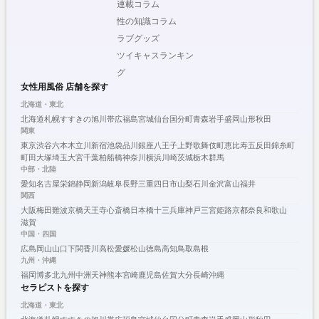
連載コラム
性の知識コラム
ラブグッズ
ツイキャスランキン
グ
女性用風俗 店舗を探す
北海道・東北
北海道
札幌
すすきの
旭川
帯広
福島
宮城
仙台
国分町
青森
岩手
盛岡
山形
秋田
関東
東京
渋谷
六本木
立川
新宿
池袋
品川
銀座
八王子
上野
歌舞伎町
恵比寿
五反田
錦糸町
町田
大塚
埼玉
大宮
千葉
柏
船橋
神奈川
横浜
川崎
茨城
栃木
群馬
中部・北陸
愛知
名古屋
栄
錦
静岡
新潟
岐阜
長野
三重
四日市
山梨
石川
金沢
富山
福井
関西
大阪
梅田
難波
京橋
天王寺
心斎橋
日本橋
十三
兵庫
神戸
三宮
姫路
京都
奈良
和歌山
滋賀
中国・四国
広島
岡山
山口
下関
香川
高松
愛媛
松山
徳島
高知
鳥取
島根
九州・沖縄
福岡
博多
北九州
中洲
天神
熊本
宮崎
鹿児島
佐賀
大分
長崎
沖縄
セラピストを探す
北海道・東北