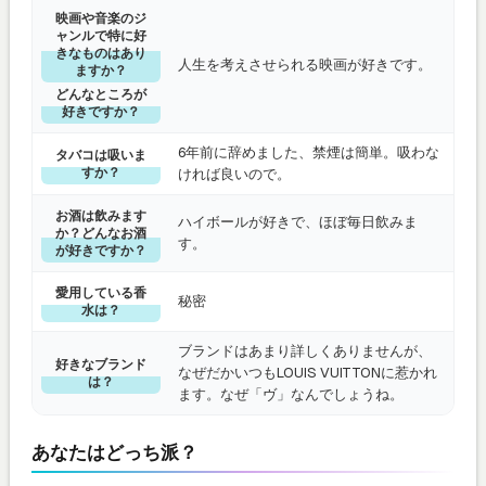
映画や音楽のジ
ャンルで特に好
きなものはあり
人生を考えさせられる映画が好きです。
ますか？
どんなところが
好きですか？
6年前に辞めました、禁煙は簡単。吸わな
タバコは吸いま
すか？
ければ良いので。
お酒は飲みます
ハイボールが好きで、ほぼ毎日飲みま
か？どんなお酒
す。
が好きですか？
愛用している香
秘密
水は？
ブランドはあまり詳しくありませんが、
好きなブランド
なぜだかいつもLOUIS VUITTONに惹かれ
は？
ます。なぜ「ヴ」なんでしょうね。
あなたはどっち派？