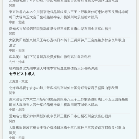
北海道
札幌
すすきの
旭川
帯広
福島
宮城
仙台
国分町
青森
岩手
盛岡
山形
秋田
関東
東京
渋谷
六本木
立川
新宿
池袋
品川
銀座
八王子
上野
歌舞伎町
恵比寿
五反田
錦糸町
町田
大塚
埼玉
大宮
千葉
柏
船橋
神奈川
横浜
川崎
茨城
栃木
群馬
中部・北陸
愛知
名古屋
栄
錦
静岡
新潟
岐阜
長野
三重
四日市
山梨
石川
金沢
富山
福井
関西
大阪
梅田
難波
京橋
天王寺
心斎橋
日本橋
十三
兵庫
神戸
三宮
姫路
京都
奈良
和歌山
滋賀
中国・四国
広島
岡山
山口
下関
香川
高松
愛媛
松山
徳島
高知
鳥取
島根
九州・沖縄
福岡
博多
北九州
中洲
天神
熊本
宮崎
鹿児島
佐賀
大分
長崎
沖縄
セラピスト求人
北海道・東北
北海道
札幌
すすきの
旭川
帯広
福島
宮城
仙台
国分町
青森
岩手
盛岡
山形
秋田
関東
東京
渋谷
六本木
立川
新宿
池袋
品川
銀座
八王子
上野
歌舞伎町
恵比寿
五反田
錦糸町
町田
大塚
埼玉
大宮
千葉
柏
船橋
神奈川
横浜
川崎
茨城
栃木
群馬
中部・北陸
愛知
名古屋
栄
錦
静岡
新潟
岐阜
長野
三重
四日市
山梨
石川
金沢
富山
福井
関西
大阪
梅田
難波
京橋
天王寺
心斎橋
日本橋
十三
兵庫
神戸
三宮
姫路
京都
奈良
和歌山
滋賀
中国・四国