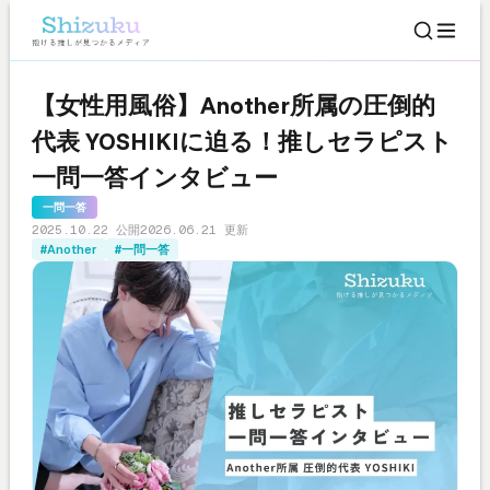
【女性用風俗】Another所属の圧倒的
代表 YOSHIKIに迫る！推しセラピスト
一問一答インタビュー
一問一答
2025.10.22 公開
2026.06.21 更新
#Another
#一問一答