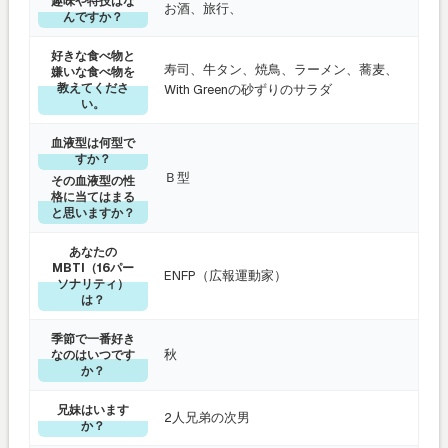
趣味や特技はな
お酒、旅行、
んですか？
好きな食べ物と
寿司、牛タン、焼鳥、ラーメン、蕎麦、
嫌いな食べ物を
教えてくださ
With Greenの砂ずりのサラダ
い。
血液型は何型で
すか？
Ｂ型
その血液型の性
格に当てはまる
と思いますか？
あなたの
MBTI（16パー
ENFP（広報運動家）
ソナリティ）
は？
季節で一番好き
秋
なのはいつです
か？
兄妹はいます
2人兄弟の次男
か？