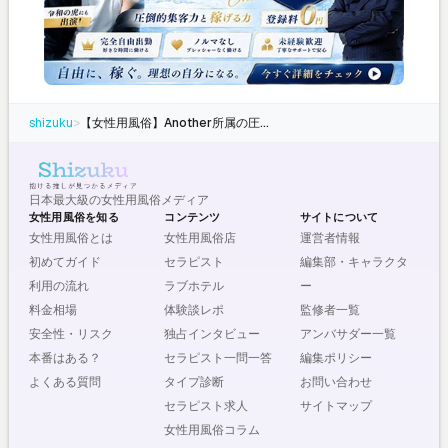
shizuku
>
【女性用風俗】Another所属の圧倒的代表 YOSHIKIさんに迫る！推しセラピスト一問一答インタビュー
日本最大級の女性用風俗メディア
女性用風俗を知る
コンテンツ
サイトについて
女性用風俗とは
女性用風俗店
運営者情報
初めてガイド
セラピスト
編集部・キャラクタ
利用の流れ
ラブホテル
ー
料金相場
体験談レポ
監修者一覧
安全性・リスク
独占インタビュー
アンバサダー一覧
本番はある？
セラピスト一問一答
編集ポリシー
よくある質問
タイプ診断
お問い合わせ
セラピスト求人
サイトマップ
女性用風俗コラム