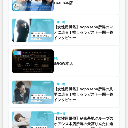
OASIS本店
一問一答
【女性用風俗】söpö repo所属のマ
オに迫る！推しセラピスト一問一答
インタビュー
PR
PR
GROW本店
一問一答
【女性用風俗】söpö repo所属の風
早に迫る！推しセラピスト一問一答
インタビュー
一問一答
【女性用風俗】秘密基地グループの
オアシス本店所属の天宮りんたに迫