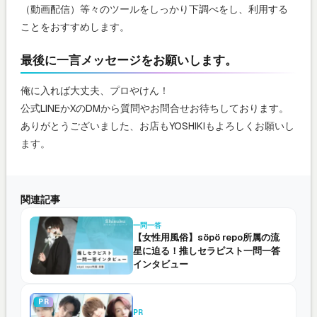
（動画配信）等々のツールをしっかり下調べをし、利用する
ことをおすすめします。
最後に一言メッセージをお願いします。
俺に入れば大丈夫、プロやけん！
公式LINEかXのDMから質問やお問合せお待ちしております。
ありがとうございました、お店もYOSHIKIもよろしくお願いし
ます。
関連記事
一問一答
【女性用風俗】söpö repo所属の流
星に迫る！推しセラピスト一問一答
インタビュー
PR
PR